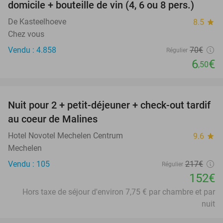
domicile + bouteille de vin (4, 6 ou 8 pers.)
De Kasteelhoeve
8.5
star
Chez vous
Vendu : 4.858
70€
Régulier
6
€
,50
favorite_border
Nuit pour 2 + petit-déjeuner + check-out tardif
30%
au coeur de Malines
Hotel Novotel Mechelen Centrum
9.6
star
Mechelen
Vendu : 105
217€
Régulier
152€
Hors taxe de séjour d'environ 7,75 € par chambre et par
nuit
favorite_border