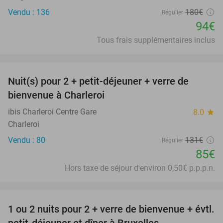
Vendu : 136
180€
Régulier
94€
Tous frais supplémentaires inclus
favorite_border
Nuit(s) pour 2 + petit-déjeuner + verre de
35%
bienvenue à Charleroi
ibis Charleroi Centre Gare
8.0
star
Charleroi
Vendu : 80
131€
Régulier
85€
Hors taxe de séjour d'environ 0,50€ p.p.p.n.
favorite_border
1 ou 2 nuits pour 2 + verre de bienvenue + évtl.
25%