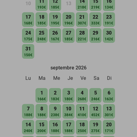
11
12
14
15
16
10
13
193€
185€
218€
219€
134€
17
18
19
20
21
22
23
168€
185€
195€
196€
307€
333€
191€
24
25
26
27
28
29
30
175€
248€
167€
185€
221€
216€
142€
31
150€
septembre 2026
Lu
Ma
Me
Je
Ve
Sa
Di
1
2
3
4
5
6
166€
183€
180€
268€
246€
163€
7
8
9
10
11
12
13
188€
188€
238€
384€
410€
452€
301€
14
15
16
17
18
19
20
240€
200€
188€
188€
250€
275€
171€