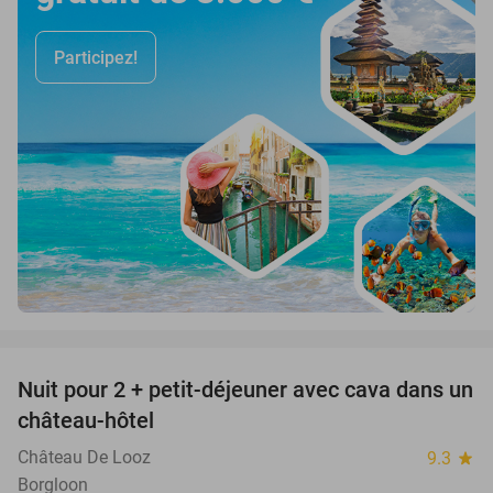
Participez!
favorite_border
Nuit pour 2 + petit-déjeuner avec cava dans un
48%
château-hôtel
Château De Looz
9.3
star
Borgloon