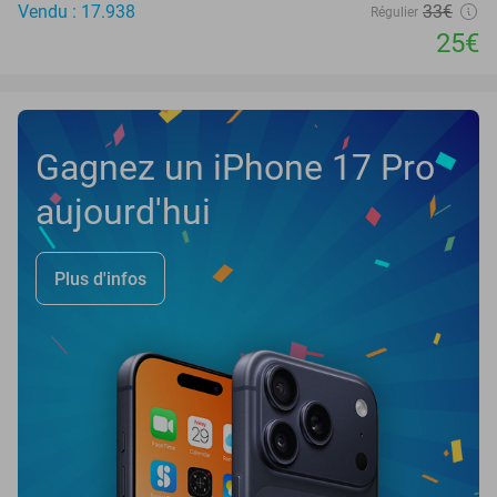
Vendu : 17.938
33€
Régulier
25€
Gagnez un iPhone 17 Pro
aujourd'hui
Plus d'infos