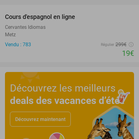
favorite_border
Cours d'espagnol en ligne
94%
Cervantes Idiomas
Metz
Vendu : 783
299€
Régulier
19€
Découvrez les meilleurs
deals des vacances d’été
!
Découvrez maintenant