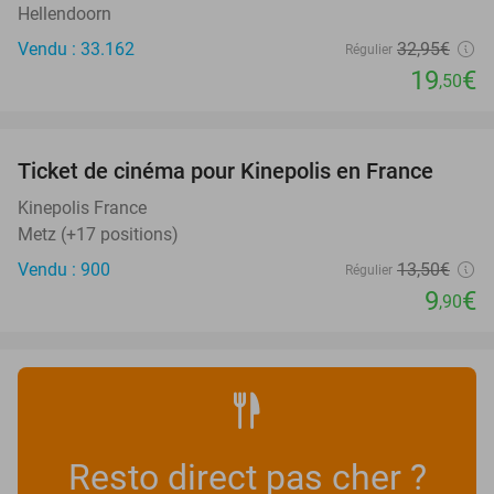
Hellendoorn
Vendu : 33.162
32
,95
€
Régulier
19
€
,50
favorite_border
Ticket de cinéma pour Kinepolis en France
27%
SOLD
OUT
Kinepolis France
Metz (+17 positions)
Vendu : 900
13
,50
€
Régulier
9
€
,90
Resto direct pas cher ?