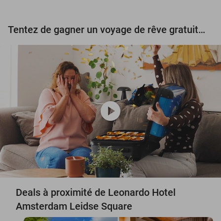
Tentez de gagner un voyage de rêve gratuit d'une valeur de 3.000 € !
play_circle
Deals à proximité de Leonardo Hotel
Amsterdam Leidse Square