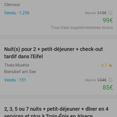
Clervaux
Vendu : 1.256
119€
Régulier
99€
Tous frais supplémentaires inclus
favorite_border
Nuit(s) pour 2 + petit-déjeuner + check-out
37%
tardif dans l'Eifel
Theis-Muehle
8.7
star
Biersdorf am See
Vendu : 151
134€
Régulier
85€
favorite_border
2, 3, 5 ou 7 nuits + petit-déjeuner + dîner en 4
44%
services et plus à Trois-Épis en Alsace