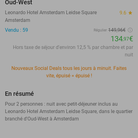
Oud-West
Leonardo Hotel Amsterdam Leidse Square
9.6
star
Amsterdam
Vendu : 59
149,96€
Régulier
134
€
,97
Hors taxe de séjour d'environ 12,5 % par chambre et par
nuit
Nouveaux Social Deals tous les jours à minuit. Faites
vite, épuisé = épuisé !
En résumé
Pour 2 personnes : nuit avec petit-déjeuner inclus au
Leonardo Hotel Amsterdam Leidse Square, dans le quartier
branché d'Oud-West à Amsterdam