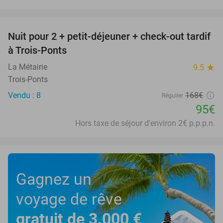
favorite_border
Nuit pour 2 + petit-déjeuner + check-out tardif
43%
à Trois-Ponts
La Métairie
9.5
star
Trois-Ponts
Vendu : 8
168€
Régulier
95€
Hors taxe de séjour d'environ 2€ p.p.p.n.
Gagnez un
voyage de rêve
gratuit de 3.000 €