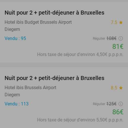
Nuit pour 2 + petit-déjeuner à Bruxelles
25%
Hotel ibis Budget Brussels Airport
7.5
star
Diegem
Vendu : 95
108€
Régulier
81€
Hors taxe de séjour d'environ 4,50€ p.p.p.n.
favorite_border
Nuit pour 2 + petit-déjeuner à Bruxelles
31%
Hotel ibis Brussels Airport
8.5
star
Diegem
Vendu : 113
125€
Régulier
86€
Hors taxe de séjour d'environ 5,50€ p.p.p.n.