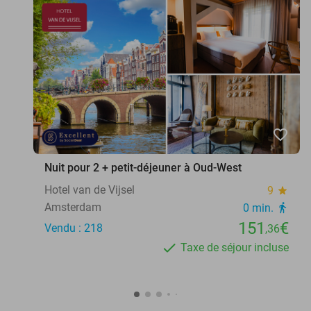
favorite_border
Nuit pour 2 + petit-déjeuner à Oud-West
Hotel van de Vijsel
9
star
Amsterdam
0 min.
directions_walk
151
€
Vendu : 218
,36
Taxe de séjour incluse