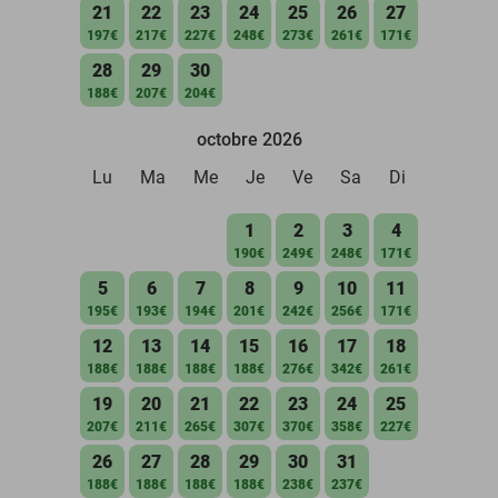
21
22
23
24
25
26
27
197€
217€
227€
248€
273€
261€
171€
28
29
30
188€
207€
204€
octobre 2026
Lu
Ma
Me
Je
Ve
Sa
Di
1
2
3
4
190€
249€
248€
171€
5
6
7
8
9
10
11
195€
193€
194€
201€
242€
256€
171€
12
13
14
15
16
17
18
188€
188€
188€
188€
276€
342€
261€
19
20
21
22
23
24
25
207€
211€
265€
307€
370€
358€
227€
26
27
28
29
30
31
188€
188€
188€
188€
238€
237€