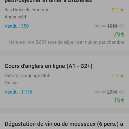
petit-déjeuner et dîner à Bruxelles
Ibis Brussels Erasmus
9.1
star
Anderlecht
Vendu : 350
105€
Régulier
79€
Hors environ 5,60€ taxe de séjour par nuit et par chambre
favorite_border
Cours d'anglais en ligne (A1 - B2+)
94%
Oxford Language Club
7.9
star
Online
Vendu : 1.116
299€
Régulier
19€
favorite_border
Dégustation de vin ou de mousseux (6 pers.) à
91%