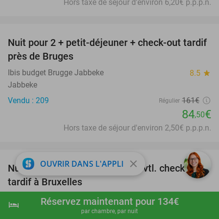
Hors taxe de séjour d'environ 6,20€ p.p.p.n.
favorite_border
Nuit pour 2 + petit-déjeuner + check-out tardif
48%
près de Bruges
Ibis budget Brugge Jabbeke
8.5
star
Jabbeke
Vendu : 209
161€
Régulier
84
€
,50
Hors taxe de séjour d'environ 2,50€ p.p.p.n.
favorite_border
close
OUVRIR DANS L'APPLI
Nuit pour 2 + petit-déjeuner + évtl. check-out
35%
tardif à Bruxelles
Hotel ibis Styles Brussels Centre Stéphanie
9.4
star
Réservez maintenant pour 134€
hotel
shopping_cart
Réserver maintenant
navigate_next
Sint-Gillis
par chambre, par nuit