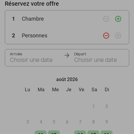
Réservez votre offre
remove_circle_outline
add_circle_outline
1
Chambre
remove_circle_outline
add_circle_outline
2
Personnes
Arrivée
Départ
Choisir une date
Choisir une date
août 2026
Lu
Ma
Me
Je
Ve
Sa
Di
1
2
3
4
5
6
7
8
9