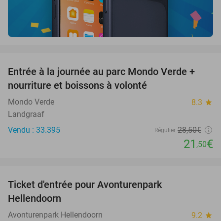
favorite_border
Entrée à la journée au parc Mondo Verde +
25%
nourriture et boissons à volonté
Mondo Verde
8.3
star
Landgraaf
Vendu : 33.395
28
,50
€
Régulier
21
€
,50
favorite_border
Ticket d'entrée pour Avonturenpark
41%
Hellendoorn
Avonturenpark Hellendoorn
9.2
star