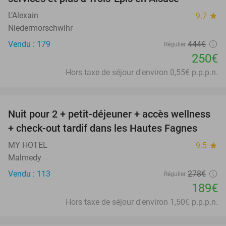
L’Alexain
9.7
star
Niedermorschwihr
Vendu : 179
444€
Régulier
250€
Hors taxe de séjour d'environ 0,55€ p.p.p.n.
favorite_border
Nuit pour 2 + petit-déjeuner + accès wellness
32%
+ check-out tardif dans les Hautes Fagnes
MY HOTEL
9.5
star
Malmedy
Vendu : 113
278€
Régulier
189€
Hors taxe de séjour d'environ 1,50€ p.p.p.n.
favorite_border