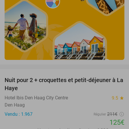
favorite_border
Nuit pour 2 + croquettes et petit-déjeuner à La
41%
Haye
Hotel Ibis Den Haag City Centre
9.5
star
Den Haag
Vendu : 1.967
211€
Régulier
125€