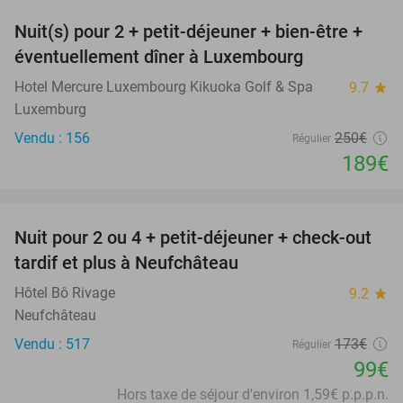
Nuit(s) pour 2 + petit-déjeuner + bien-être +
24%
éventuellement dîner à Luxembourg
Hotel Mercure Luxembourg Kikuoka Golf & Spa
9.7
star
Luxemburg
Vendu : 156
250€
Régulier
189€
favorite_border
Nuit pour 2 ou 4 + petit-déjeuner + check-out
43%
tardif et plus à Neufchâteau
Hôtel Bô Rivage
9.2
star
Neufchâteau
Vendu : 517
173€
Régulier
99€
Hors taxe de séjour d'environ 1,59€ p.p.p.n.