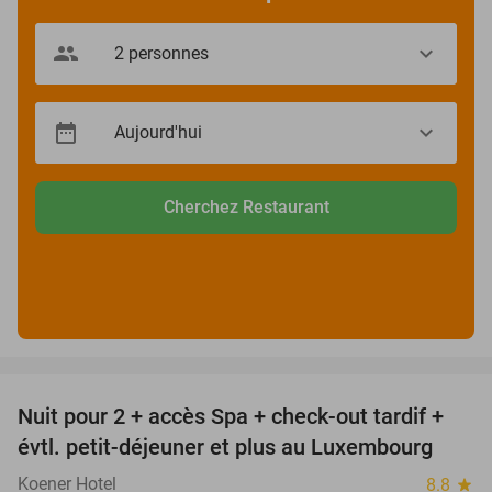
Cherchez Restaurant
favorite_border
Nuit pour 2 + accès Spa + check-out tardif +
17%
évtl. petit-déjeuner et plus au Luxembourg
Koener Hotel
8.8
star