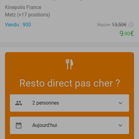
SOLD
OUT
Kinepolis France
Metz (+17 positions)
Vendu : 900
13
,50
€
Régulier
9
€
,90
Resto direct pas cher ?