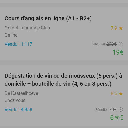
favorite_border
Cours d'anglais en ligne (A1 - B2+)
94%
Oxford Language Club
7.9
star
Online
Vendu : 1.117
299€
Régulier
19€
favorite_border
Dégustation de vin ou de mousseux (6 pers.) à
91%
domicile + bouteille de vin (4, 6 ou 8 pers.)
De Kasteelhoeve
8.5
star
Chez vous
Vendu : 4.858
70€
Régulier
6
€
,50
favorite_border