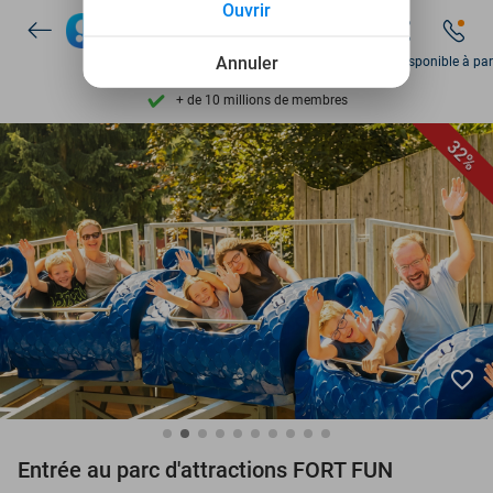
Ouvrir
Découvrez + de 15.000 deals
Disponible 7 jours par semaine
Annuler
Dim disponible à par
+ de 10 millions de membres
9,4
basé sur
206 215 avis
32%
Découvrez + de 15.000 deals
Disponible 7 jours par semaine
+ de 10 millions de membres
favorite_border
Entrée au parc d'attractions FORT FUN