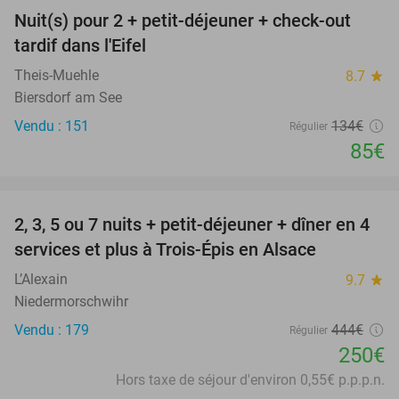
Nuit(s) pour 2 + petit-déjeuner + check-out
37%
tardif dans l'Eifel
Theis-Muehle
8.7
star
Biersdorf am See
Vendu : 151
134€
Régulier
85€
favorite_border
2, 3, 5 ou 7 nuits + petit-déjeuner + dîner en 4
44%
services et plus à Trois-Épis en Alsace
L’Alexain
9.7
star
Niedermorschwihr
Vendu : 179
444€
Régulier
250€
Hors taxe de séjour d'environ 0,55€ p.p.p.n.