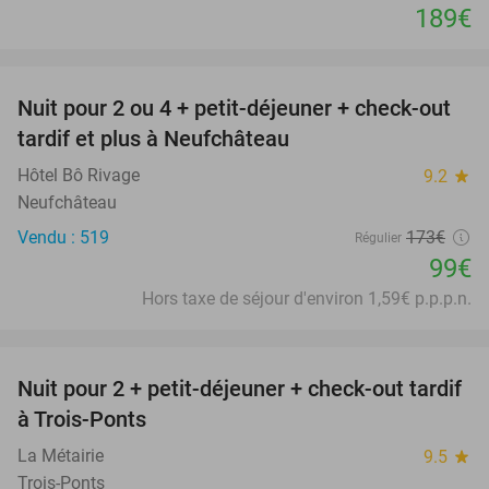
189€
favorite_border
Nuit pour 2 ou 4 + petit-déjeuner + check-out
43%
tardif et plus à Neufchâteau
Hôtel Bô Rivage
9.2
star
Neufchâteau
Vendu : 519
173€
Régulier
99€
Hors taxe de séjour d'environ 1,59€ p.p.p.n.
favorite_border
Nuit pour 2 + petit-déjeuner + check-out tardif
43%
à Trois-Ponts
La Métairie
9.5
star
Trois-Ponts