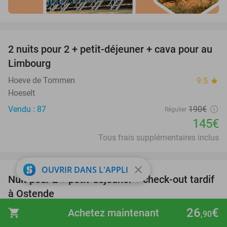
favorite_border
2 nuits pour 2 + petit-déjeuner + cava pour au
24%
Limbourg
Hoeve de Tommen
9.5
star
Hoeselt
Vendu : 87
190€
Régulier
145€
Tous frais supplémentaires inclus
favorite_border
close
OUVRIR DANS L'APPLI
Nuit pour 2 + petit-déjeuner + check-out tardif
24%
à Ostende
26
€
Hotel Cocoon
9.8
star
shopping_cart
Achetez maintenant
,90
Oostende