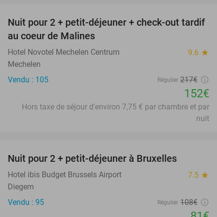
Nuit pour 2 + petit-déjeuner + check-out tardif
30%
au coeur de Malines
Hotel Novotel Mechelen Centrum
9.6
star
Mechelen
Vendu : 105
217€
Régulier
152€
Hors taxe de séjour d'environ 7,75 € par chambre et par
nuit
favorite_border
Nuit pour 2 + petit-déjeuner à Bruxelles
25%
Hotel ibis Budget Brussels Airport
7.5
star
Diegem
Vendu : 95
108€
Régulier
81€