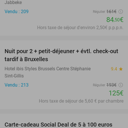
Jabbeke
Vendu : 209
161€
Régulier
84
€
,50
Hors taxe de séjour d'environ 2,50€ p.p.p.n.
favorite_border
Nuit pour 2 + petit-déjeuner + évtl. check-out
35%
tardif à Bruxelles
Hotel ibis Styles Brussels Centre Stéphanie
9.4
star
Sint-Gillis
Vendu : 213
193€
Régulier
125€
Hors taxe de séjour de 5,60 € par chambre
favorite_border
Carte-cadeau Social Deal de 5 à 100 euros