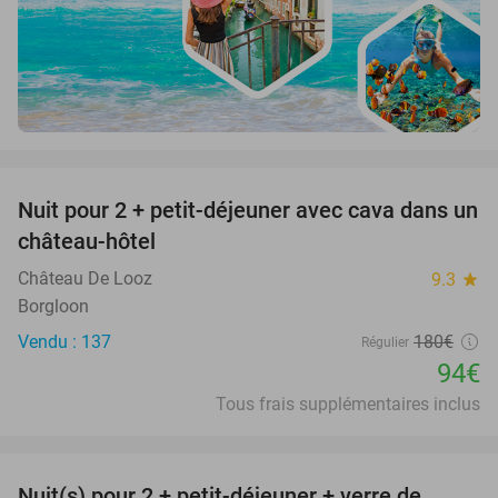
favorite_border
Nuit pour 2 + petit-déjeuner avec cava dans un
48%
château-hôtel
Château De Looz
9.3
star
Borgloon
Vendu : 137
180€
Régulier
94€
Tous frais supplémentaires inclus
favorite_border
Nuit(s) pour 2 + petit-déjeuner + verre de