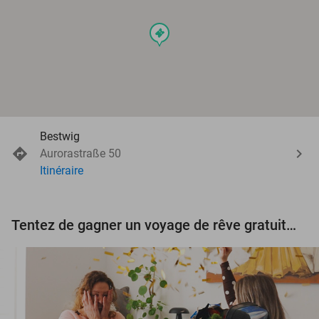
events
Bestwig
Aurorastraße 50
Itinéraire
Tentez de gagner un voyage de rêve gratuit d'une valeur de 3.000 € !