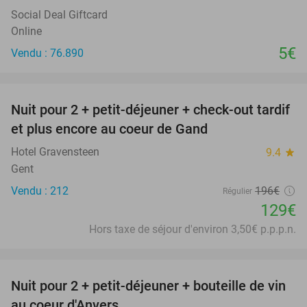
Social Deal Giftcard
Online
5€
Vendu : 76.890
favorite_border
Nuit pour 2 + petit-déjeuner + check-out tardif
34%
et plus encore au coeur de Gand
Hotel Gravensteen
9.4
star
Gent
Vendu : 212
196€
Régulier
129€
Hors taxe de séjour d'environ 3,50€ p.p.p.n.
favorite_border
Nuit pour 2 + petit-déjeuner + bouteille de vin
31%
au coeur d'Anvers