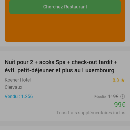
Cherchez Restaurant
favorite_border
Nuit pour 2 + accès Spa + check-out tardif +
17%
évtl. petit-déjeuner et plus au Luxembourg
Koener Hotel
8.8
star
Clervaux
Vendu : 1.256
119€
Régulier
99€
Tous frais supplémentaires inclus
favorite_border