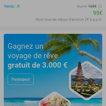
Vendu : 8
168€
Régulier
95€
Hors taxe de séjour d'environ 2€ p.p.p.n.
Gagnez un
voyage de rêve
gratuit de 3.000 €
Participez!