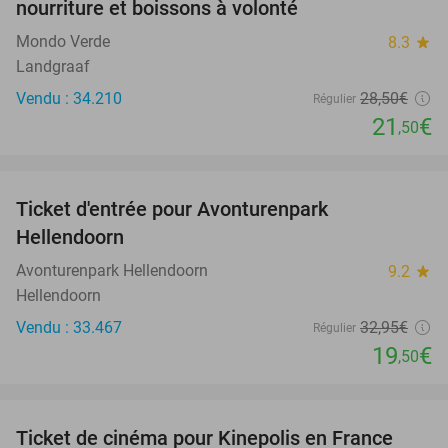
nourriture et boissons à volonté
Mondo Verde
8.3
star
Landgraaf
Vendu : 34.210
28
,50
€
Régulier
21
€
,50
favorite_border
Ticket d'entrée pour Avonturenpark
41%
Hellendoorn
Avonturenpark Hellendoorn
9.2
star
Hellendoorn
Vendu : 33.467
32
,95
€
Régulier
19
€
,50
favorite_border
Ticket de cinéma pour Kinepolis en France
27%