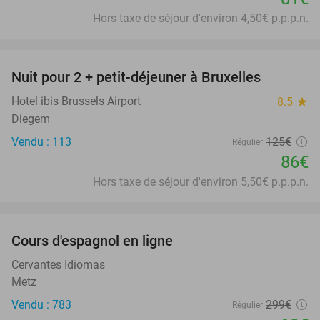
Hors taxe de séjour d'environ 4,50€ p.p.p.n.
favorite_border
Nuit pour 2 + petit-déjeuner à Bruxelles
31%
Hotel ibis Brussels Airport
8.5
star
Diegem
Vendu : 113
125€
Régulier
86€
Hors taxe de séjour d'environ 5,50€ p.p.p.n.
favorite_border
Cours d'espagnol en ligne
94%
Cervantes Idiomas
Metz
Vendu : 783
299€
Régulier