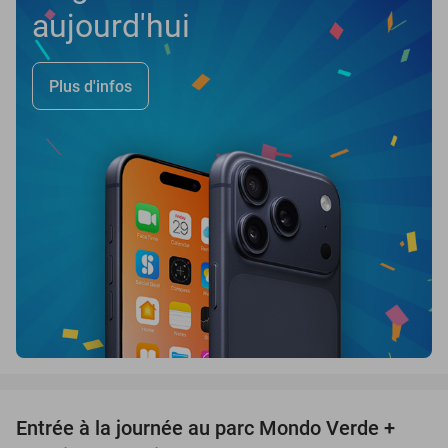
aujourd'hui
Plus d'infos
favorite_border
Entrée à la journée au parc Mondo Verde +
25%