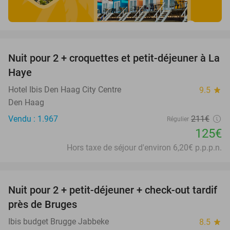
favorite_border
Nuit pour 2 + croquettes et petit-déjeuner à La
41%
Haye
Hotel Ibis Den Haag City Centre
9.5
star
Den Haag
Vendu : 1.967
211€
Régulier
125€
Hors taxe de séjour d'environ 6,20€ p.p.p.n.
favorite_border
Nuit pour 2 + petit-déjeuner + check-out tardif
48%
près de Bruges
Ibis budget Brugge Jabbeke
8.5
star