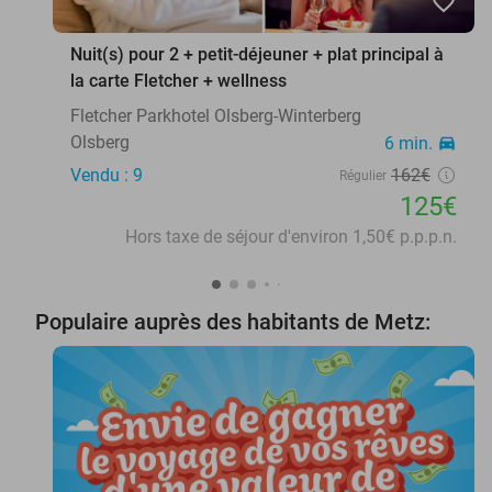
favorite_border
Nuit(s) pour 2 + petit-déjeuner + plat principal à
la carte Fletcher + wellness
Fletcher Parkhotel Olsberg-Winterberg
Olsberg
6 min.
directions_car
Vendu : 9
162€
Régulier
125€
Hors taxe de séjour d'environ 1,50€ p.p.p.n.
Populaire auprès des habitants de Metz: