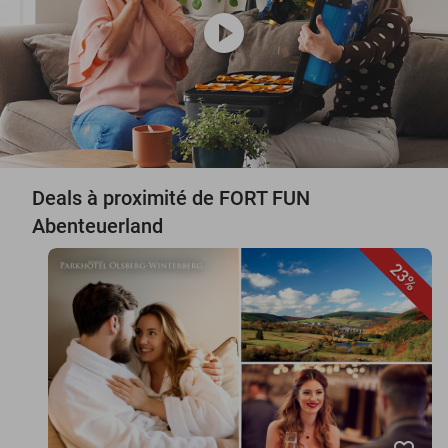
play_circle
Deals à proximité de FORT FUN
Abenteuerland
23%