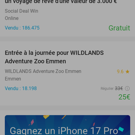
un voyage de rêve d'une valeur de 3.000 €
Social Deal Win
Online
Gratuit
Vendu : 186.475
favorite_border
Entrée à la journée pour WILDLANDS
24%
Adventure Zoo Emmen
WILDLANDS Adventure Zoo Emmen
9.6
star
Emmen
Vendu : 18.198
33€
Régulier
25€
Gagnez un iPhone 17 Pro