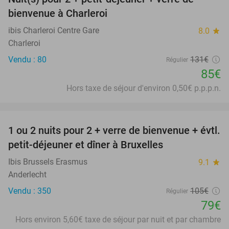
35%
bienvenue à Charleroi
ibis Charleroi Centre Gare
8.0
star
Charleroi
Vendu : 80
131€
Régulier
85€
Hors taxe de séjour d'environ 0,50€ p.p.p.n.
favorite_border
1 ou 2 nuits pour 2 + verre de bienvenue + évtl.
25%
petit-déjeuner et dîner à Bruxelles
Ibis Brussels Erasmus
9.1
star
Anderlecht
Vendu : 350
105€
Régulier
79€
Hors environ 5,60€ taxe de séjour par nuit et par chambre