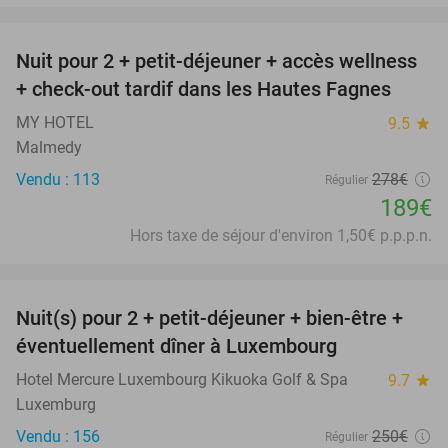
favorite_border
Nuit pour 2 + petit-déjeuner + accès wellness
32%
+ check-out tardif dans les Hautes Fagnes
MY HOTEL
9.5
star
Malmedy
Vendu : 113
278€
Régulier
189€
Hors taxe de séjour d'environ 1,50€ p.p.p.n.
favorite_border
Nuit(s) pour 2 + petit-déjeuner + bien-être +
24%
éventuellement dîner à Luxembourg
Hotel Mercure Luxembourg Kikuoka Golf & Spa
9.7
star
Luxemburg
Vendu : 156
250€
Régulier