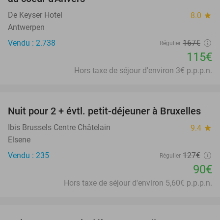
De Keyser Hotel
8.0
star
Antwerpen
Vendu : 2.738
167€
Régulier
115€
Hors taxe de séjour d'environ 3€ p.p.p.n.
favorite_border
Nuit pour 2 + évtl. petit-déjeuner à Bruxelles
29%
Ibis Brussels Centre Châtelain
9.4
star
Elsene
Vendu : 235
127€
Régulier
90€
Hors taxe de séjour d'environ 5,60€ p.p.p.n.
favorite_border