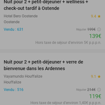
Nuit pour 2 + petit-déjeuner + wellness +
30%
check-out tardif à Ostende
Hotel Bero Oostende
9.4
star
Oostende
Vendu : 631
199€
Régulier
139€
Hors taxe de séjour d'environ 5€ p.p.p.n.
favorite_border
Nuit pour 2 + petit-déjeuner + verre de
44%
bienvenue dans les Ardennes
Vayamundo Houffalize
9.1
star
Houffalize
Vendu : 516
214€
Régulier
119€
Hors taxe de séjour d'environ 1,40€ p.p.p.n.