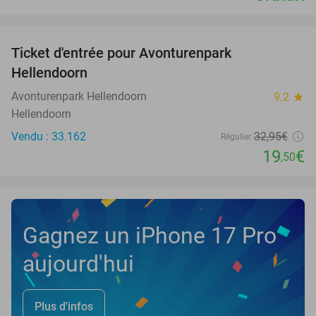
favorite_border
Ticket d'entrée pour Avonturenpark
41%
Hellendoorn
Avonturenpark Hellendoorn
9.2
star
Hellendoorn
Vendu : 33.162
32
,95
€
Régulier
19
€
,50
Gagnez un iPhone 17 Pro
aujourd'hui
Plus d'infos