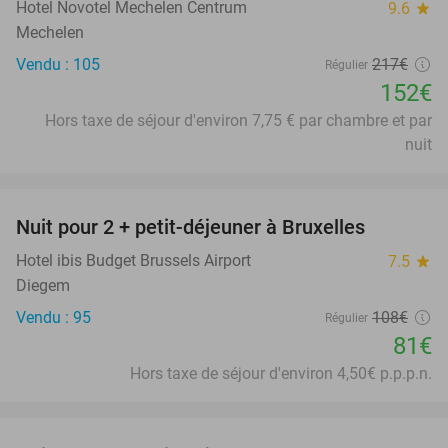
Hotel Novotel Mechelen Centrum
9.6
star
Mechelen
Vendu : 105
217€
Régulier
152€
Hors taxe de séjour d'environ 7,75 € par chambre et par
nuit
favorite_border
Nuit pour 2 + petit-déjeuner à Bruxelles
25%
Hotel ibis Budget Brussels Airport
7.5
star
Diegem
Vendu : 95
108€
Régulier
81€
Hors taxe de séjour d'environ 4,50€ p.p.p.n.
favorite_border