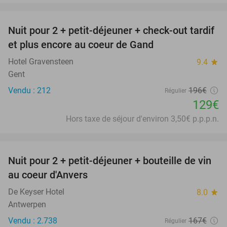
favorite_border
Nuit pour 2 + petit-déjeuner + check-out tardif
34%
et plus encore au coeur de Gand
Hotel Gravensteen
9.4
star
Gent
Vendu : 212
196€
Régulier
129€
Hors taxe de séjour d'environ 3,50€ p.p.p.n.
favorite_border
Nuit pour 2 + petit-déjeuner + bouteille de vin
31%
au coeur d'Anvers
De Keyser Hotel
8.0
star
Antwerpen
Vendu : 2.738
167€
Régulier