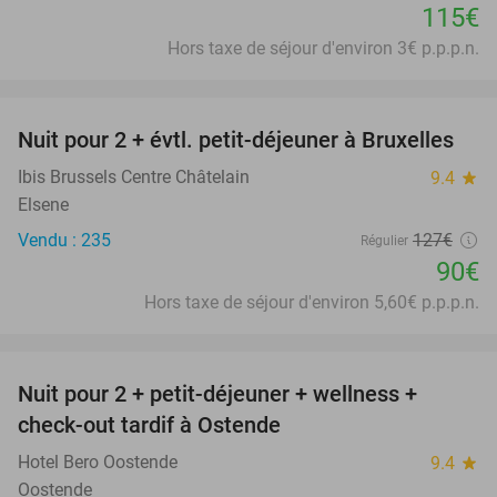
115€
Hors taxe de séjour d'environ 3€ p.p.p.n.
favorite_border
Nuit pour 2 + évtl. petit-déjeuner à Bruxelles
29%
Ibis Brussels Centre Châtelain
9.4
star
Elsene
Vendu : 235
127€
Régulier
90€
Hors taxe de séjour d'environ 5,60€ p.p.p.n.
favorite_border
Nuit pour 2 + petit-déjeuner + wellness +
30%
check-out tardif à Ostende
Hotel Bero Oostende
9.4
star
Oostende