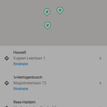
events
events
events
Hasselt
Eugeen Leenlaan 1
Itinéraire
's-Hertogenbosch
Magistratenlaan 72
Itinéraire
Rees-Haldern