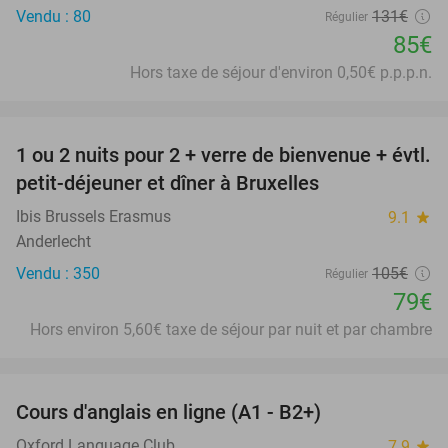
Vendu : 80
131€
Régulier
85€
Hors taxe de séjour d'environ 0,50€ p.p.p.n.
favorite_border
1 ou 2 nuits pour 2 + verre de bienvenue + évtl.
25%
petit-déjeuner et dîner à Bruxelles
Ibis Brussels Erasmus
9.1
star
Anderlecht
Vendu : 350
105€
Régulier
79€
Hors environ 5,60€ taxe de séjour par nuit et par chambre
favorite_border
Cours d'anglais en ligne (A1 - B2+)
94%
Oxford Language Club
7.9
star