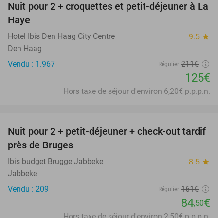
Nuit pour 2 + croquettes et petit-déjeuner à La
41%
Haye
Hotel Ibis Den Haag City Centre
9.5
star
Den Haag
Vendu : 1.967
211€
Régulier
125€
Hors taxe de séjour d'environ 6,20€ p.p.p.n.
favorite_border
Nuit pour 2 + petit-déjeuner + check-out tardif
48%
près de Bruges
Ibis budget Brugge Jabbeke
8.5
star
Jabbeke
Vendu : 209
161€
Régulier
84
€
,50
Hors taxe de séjour d'environ 2,50€ p.p.p.n.