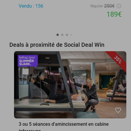
Vendu : 156
250€
Régulier
189€
Deals à proximité de Social Deal Win
35%
favorite_border
3 ou 5 séances d'amincissement en cabine