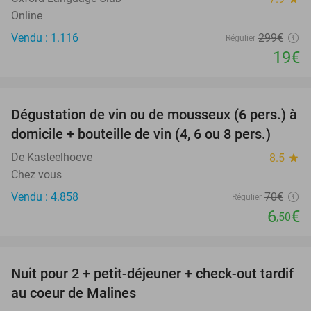
Online
Vendu : 1.116
299€
Régulier
19€
favorite_border
Dégustation de vin ou de mousseux (6 pers.) à
91%
domicile + bouteille de vin (4, 6 ou 8 pers.)
De Kasteelhoeve
8.5
star
Chez vous
Vendu : 4.858
70€
Régulier
6
€
,50
favorite_border
Nuit pour 2 + petit-déjeuner + check-out tardif
30%
au coeur de Malines