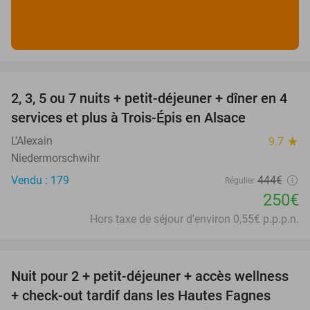
favorite_border
2, 3, 5 ou 7 nuits + petit-déjeuner + dîner en 4
44%
services et plus à Trois-Épis en Alsace
L’Alexain
9.7
star
Niedermorschwihr
Vendu : 179
444€
Régulier
250€
Hors taxe de séjour d'environ 0,55€ p.p.p.n.
favorite_border
Nuit pour 2 + petit-déjeuner + accès wellness
32%
+ check-out tardif dans les Hautes Fagnes