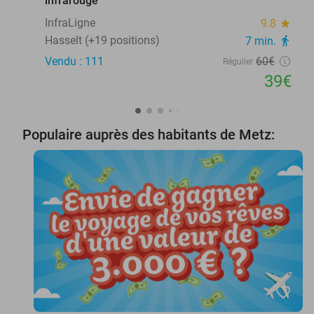
infrarouge
InfraLigne
9.8
star
Hasselt (+19 positions)
7 min.
directions_walk
Vendu : 111
60€
Régulier
39€
Populaire auprès des habitants de Metz:
favorite_border