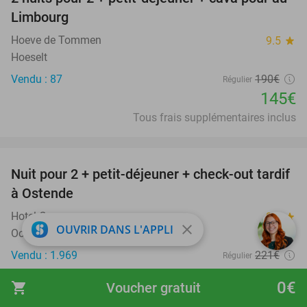
24%
Limbourg
Hoeve de Tommen
9.5
star
Hoeselt
Vendu : 87
190€
Régulier
145€
Tous frais supplémentaires inclus
favorite_border
Nuit pour 2 + petit-déjeuner + check-out tardif
24%
à Ostende
Hotel Cocoon
9.8
star
close
OUVRIR DANS L'APPLI
Oostende
Vendu : 1.969
221€
Régulier
169€
0€
shopping_cart
Voucher gratuit
Hors taxe de séjour de 5,50 € par nuit