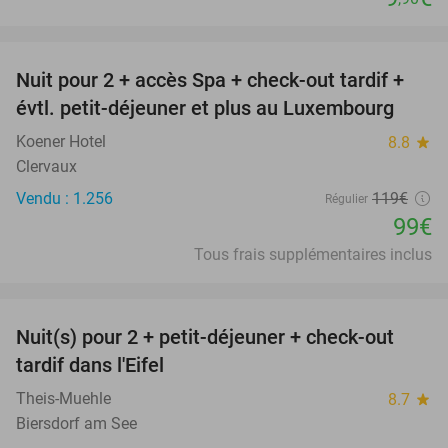
favorite_border
Nuit pour 2 + accès Spa + check-out tardif +
17%
évtl. petit-déjeuner et plus au Luxembourg
Koener Hotel
8.8
star
Clervaux
Vendu : 1.256
119€
Régulier
99€
Tous frais supplémentaires inclus
favorite_border
Nuit(s) pour 2 + petit-déjeuner + check-out
37%
tardif dans l'Eifel
Theis-Muehle
8.7
star
Biersdorf am See