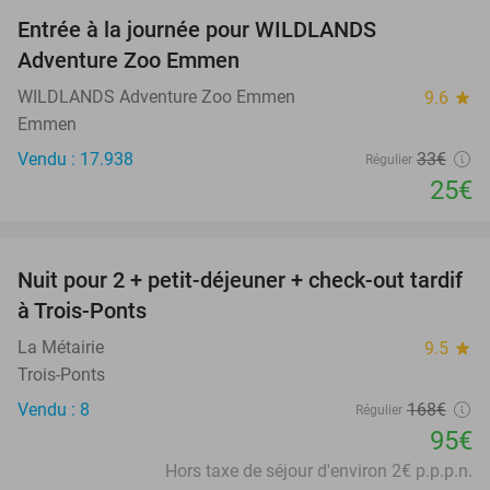
Entrée à la journée pour WILDLANDS
24%
Adventure Zoo Emmen
WILDLANDS Adventure Zoo Emmen
9.6
star
Emmen
Vendu : 17.938
33€
Régulier
25€
favorite_border
Nuit pour 2 + petit-déjeuner + check-out tardif
43%
à Trois-Ponts
La Métairie
9.5
star
Trois-Ponts
Vendu : 8
168€
Régulier
95€
Hors taxe de séjour d'environ 2€ p.p.p.n.