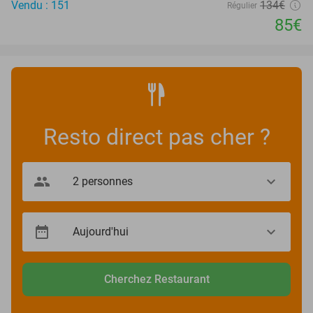
Vendu : 151
134€
Régulier
85€
Resto direct pas cher ?
Cherchez Restaurant