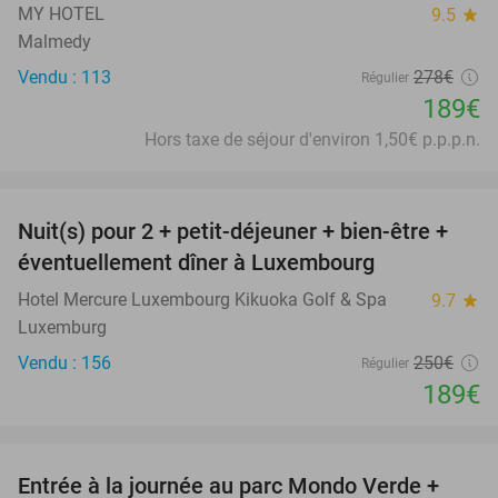
MY HOTEL
9.5
star
Malmedy
Vendu : 113
278€
Régulier
189€
Hors taxe de séjour d'environ 1,50€ p.p.p.n.
favorite_border
Nuit(s) pour 2 + petit-déjeuner + bien-être +
24%
éventuellement dîner à Luxembourg
Hotel Mercure Luxembourg Kikuoka Golf & Spa
9.7
star
Luxemburg
Vendu : 156
250€
Régulier
189€
favorite_border
Entrée à la journée au parc Mondo Verde +
25%