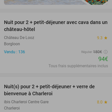
favorite_border
Nuit pour 2 + petit-déjeuner avec cava dans un
48%
château-hôtel
Château De Looz
9.3
star
Borgloon
Vendu : 136
180€
Régulier
94€
Tous frais supplémentaires inclus
favorite_border
Nuit(s) pour 2 + petit-déjeuner + verre de
35%
bienvenue à Charleroi
ibis Charleroi Centre Gare
8.0
star
Charleroi