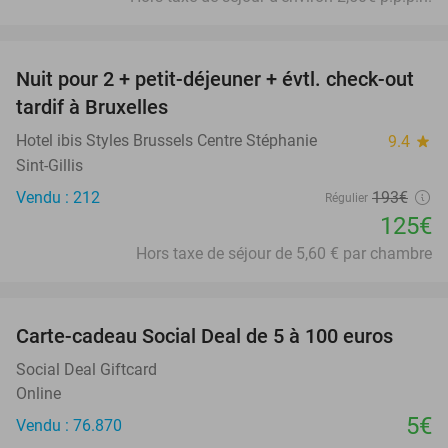
favorite_border
Nuit pour 2 + petit-déjeuner + évtl. check-out
35%
tardif à Bruxelles
Hotel ibis Styles Brussels Centre Stéphanie
9.4
star
Sint-Gillis
Vendu : 212
193€
Régulier
125€
Hors taxe de séjour de 5,60 € par chambre
favorite_border
Carte-cadeau Social Deal de 5 à 100 euros
Social Deal Giftcard
Online
5€
Vendu : 76.870