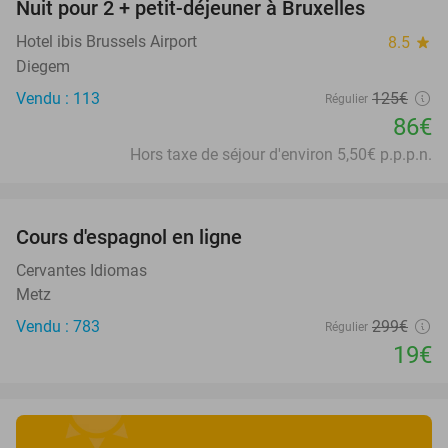
Nuit pour 2 + petit-déjeuner à Bruxelles
31%
Hotel ibis Brussels Airport
8.5
star
Diegem
Vendu : 113
125€
Régulier
86€
Hors taxe de séjour d'environ 5,50€ p.p.p.n.
favorite_border
Cours d'espagnol en ligne
94%
Cervantes Idiomas
Metz
Vendu : 783
299€
Régulier
19€