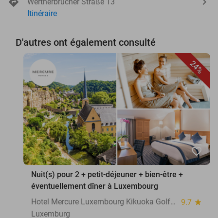
Wertherbrucher Straße 13
Itinéraire
D'autres ont également consulté
24%
favorite_border
Nuit(s) pour 2 + petit-déjeuner + bien-être +
éventuellement dîner à Luxembourg
Hotel Mercure Luxembourg Kikuoka Golf & Spa
9.7
star
Luxemburg