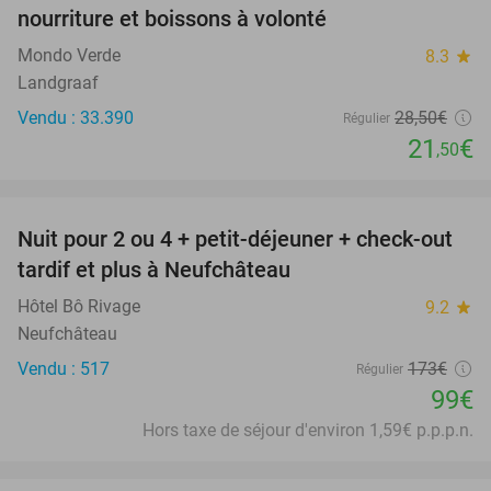
nourriture et boissons à volonté
Mondo Verde
8.3
star
Landgraaf
Vendu : 33.390
28
,50
€
Régulier
21
€
,50
favorite_border
Nuit pour 2 ou 4 + petit-déjeuner + check-out
43%
tardif et plus à Neufchâteau
Hôtel Bô Rivage
9.2
star
Neufchâteau
Vendu : 517
173€
Régulier
99€
Hors taxe de séjour d'environ 1,59€ p.p.p.n.
favorite_border