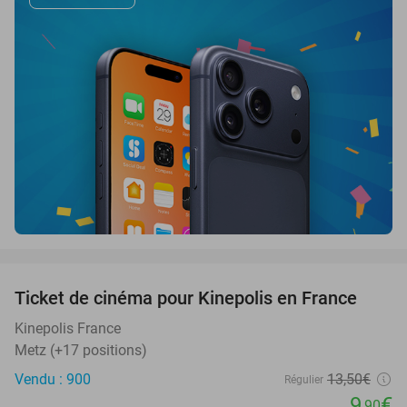
favorite_border
Ticket de cinéma pour Kinepolis en France
27%
SOLD
OUT
Kinepolis France
Metz (+17 positions)
Vendu : 900
13
,50
€
Régulier
9
€
,90