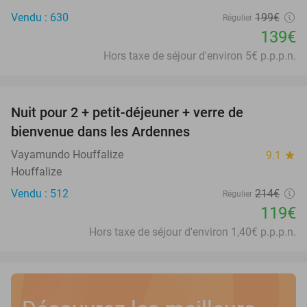
Vendu : 630
199€
Régulier
139€
Hors taxe de séjour d'environ 5€ p.p.p.n.
favorite_border
Nuit pour 2 + petit-déjeuner + verre de
44%
bienvenue dans les Ardennes
Vayamundo Houffalize
9.1
star
Houffalize
Vendu : 512
214€
Régulier
119€
Hors taxe de séjour d'environ 1,40€ p.p.p.n.