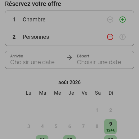
Réservez votre offre
remove_circle_outline
add_circle_outline
1
Chambre
remove_circle_outline
add_circle_outline
2
Personnes
Arrivée
Départ
Choisir une date
Choisir une date
août 2026
Lu
Ma
Me
Je
Ve
Sa
Di
1
2
9
3
4
5
6
7
8
124€