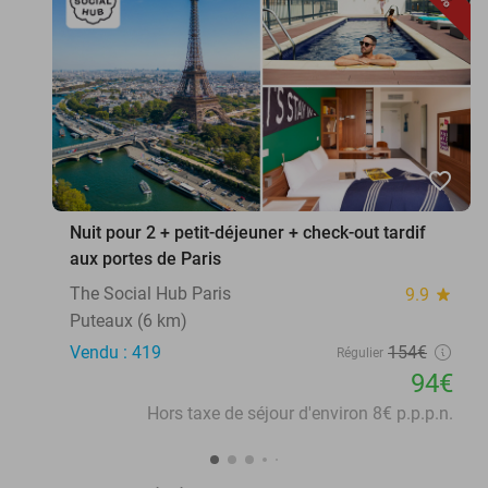
favorite_border
Nuit pour 2 + petit-déjeuner + check-out tardif
aux portes de Paris
The Social Hub Paris
9.9
star
Puteaux (6 km)
Vendu : 419
154€
Régulier
94€
Hors taxe de séjour d'environ 8€ p.p.p.n.