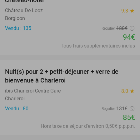
Château De Looz
9.3
star
Borgloon
Vendu : 135
180€
Régulier
94€
Tous frais supplémentaires inclus
favorite_border
Nuit(s) pour 2 + petit-déjeuner + verre de
35%
bienvenue à Charleroi
ibis Charleroi Centre Gare
8.0
star
Charleroi
Vendu : 80
131€
Régulier
85€
Hors taxe de séjour d'environ 0,50€ p.p.p.n.
favorite_border