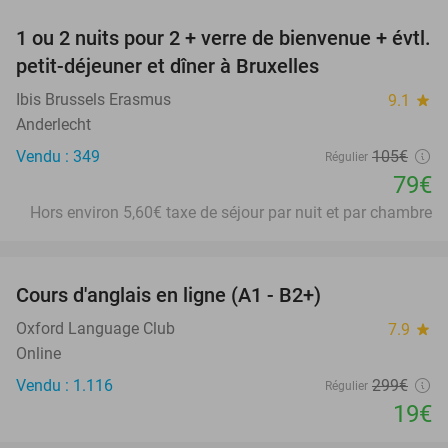
1 ou 2 nuits pour 2 + verre de bienvenue + évtl.
25%
petit-déjeuner et dîner à Bruxelles
Ibis Brussels Erasmus
9.1
star
Anderlecht
Vendu : 349
105€
Régulier
79€
Hors environ 5,60€ taxe de séjour par nuit et par chambre
favorite_border
Cours d'anglais en ligne (A1 - B2+)
94%
Oxford Language Club
7.9
star
Online
Vendu : 1.116
299€
Régulier
19€
favorite_border