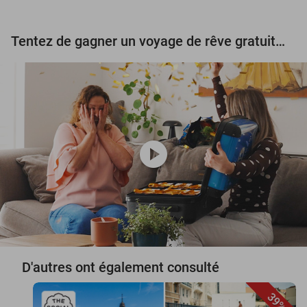
Tentez de gagner un voyage de rêve gratuit d'une valeur de 3.000 € !
play_circle
D'autres ont également consulté
39%