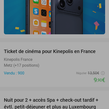
favorite_border
Ticket de cinéma pour Kinepolis en France
27%
SOLD
OUT
Kinepolis France
Metz (+17 positions)
Vendu : 900
13
,50
€
Régulier
9
€
,90
favorite_border
Nuit pour 2 + accès Spa + check-out tardif +
17%
évtl. petit-déjeuner et plus au Luxembourg