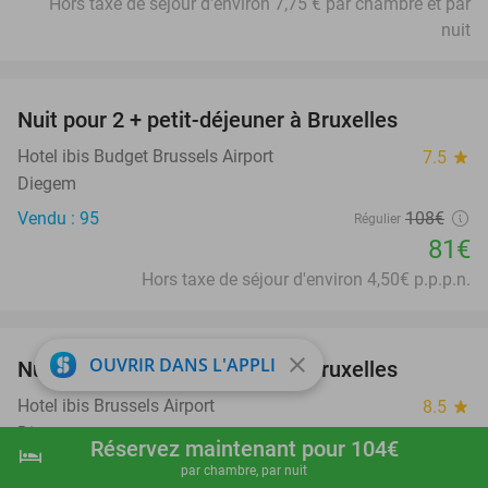
Hors taxe de séjour d'environ 7,75 € par chambre et par
nuit
favorite_border
Nuit pour 2 + petit-déjeuner à Bruxelles
25%
Hotel ibis Budget Brussels Airport
7.5
star
Diegem
Vendu : 95
108€
Régulier
81€
Hors taxe de séjour d'environ 4,50€ p.p.p.n.
favorite_border
close
OUVRIR DANS L'APPLI
Nuit pour 2 + petit-déjeuner à Bruxelles
31%
Hotel ibis Brussels Airport
8.5
star
Diegem
Réservez maintenant pour 104€
hotel
shopping_cart
Réserver maintenant
navigate_next
Vendu : 113
125€
Régulier
par chambre, par nuit