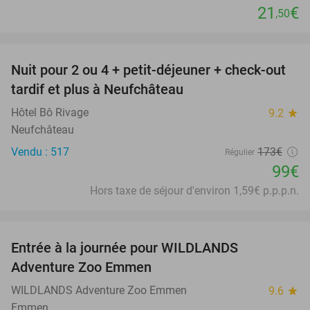
21
€
,50
favorite_border
Nuit pour 2 ou 4 + petit-déjeuner + check-out
43%
tardif et plus à Neufchâteau
Hôtel Bô Rivage
9.2
star
Neufchâteau
Vendu : 517
173€
Régulier
99€
Hors taxe de séjour d'environ 1,59€ p.p.p.n.
favorite_border
Entrée à la journée pour WILDLANDS
24%
Adventure Zoo Emmen
WILDLANDS Adventure Zoo Emmen
9.6
star
Emmen