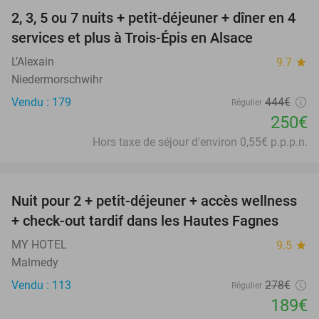
2, 3, 5 ou 7 nuits + petit-déjeuner + dîner en 4
44%
services et plus à Trois-Épis en Alsace
L’Alexain
9.7
star
Niedermorschwihr
Vendu : 179
444€
Régulier
250€
Hors taxe de séjour d'environ 0,55€ p.p.p.n.
favorite_border
Nuit pour 2 + petit-déjeuner + accès wellness
32%
+ check-out tardif dans les Hautes Fagnes
MY HOTEL
9.5
star
Malmedy
Vendu : 113
278€
Régulier
189€