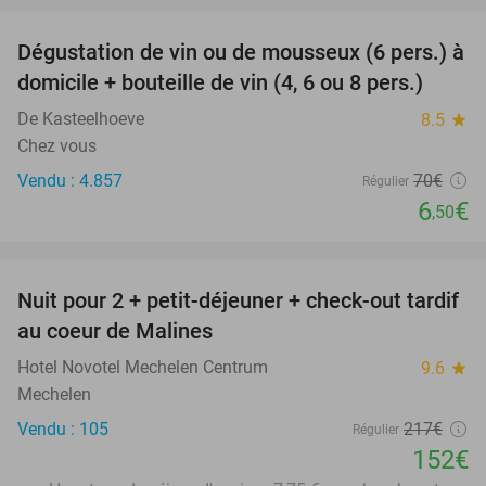
Dégustation de vin ou de mousseux (6 pers.) à
91%
domicile + bouteille de vin (4, 6 ou 8 pers.)
De Kasteelhoeve
8.5
star
Chez vous
Vendu : 4.857
70€
Régulier
6
€
,50
favorite_border
Nuit pour 2 + petit-déjeuner + check-out tardif
30%
au coeur de Malines
Hotel Novotel Mechelen Centrum
9.6
star
Mechelen
Vendu : 105
217€
Régulier
152€