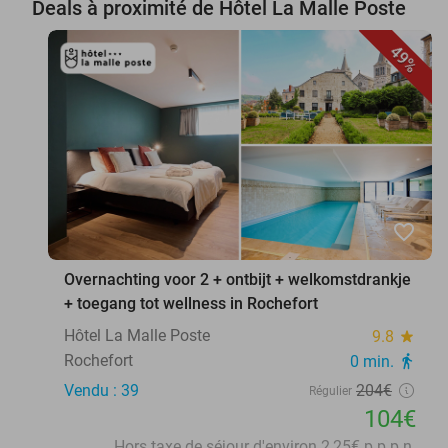
Deals à proximité de Hôtel La Malle Poste
49%
favorite_border
Overnachting voor 2 + ontbijt + welkomstdrankje
+ toegang tot wellness in Rochefort
Hôtel La Malle Poste
9.8
star
Rochefort
0 min.
directions_walk
Vendu : 39
204€
Régulier
104€
Hors taxe de séjour d'environ 2,25€ p.p.p.n.