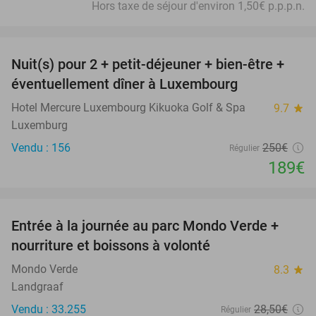
Hors taxe de séjour d'environ 1,50€ p.p.p.n.
favorite_border
Nuit(s) pour 2 + petit-déjeuner + bien-être +
24%
éventuellement dîner à Luxembourg
Hotel Mercure Luxembourg Kikuoka Golf & Spa
9.7
star
Luxemburg
Vendu : 156
250€
Régulier
189€
favorite_border
Entrée à la journée au parc Mondo Verde +
25%
nourriture et boissons à volonté
Mondo Verde
8.3
star
Landgraaf
Vendu : 33.255
28
,50
€
Régulier