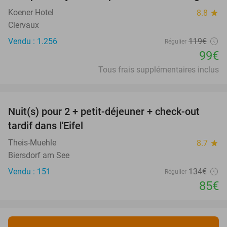
Koener Hotel
8.8
star
Clervaux
Vendu : 1.256
119€
Régulier
99€
Tous frais supplémentaires inclus
favorite_border
Nuit(s) pour 2 + petit-déjeuner + check-out
37%
tardif dans l'Eifel
Theis-Muehle
8.7
star
Biersdorf am See
Vendu : 151
134€
Régulier
85€