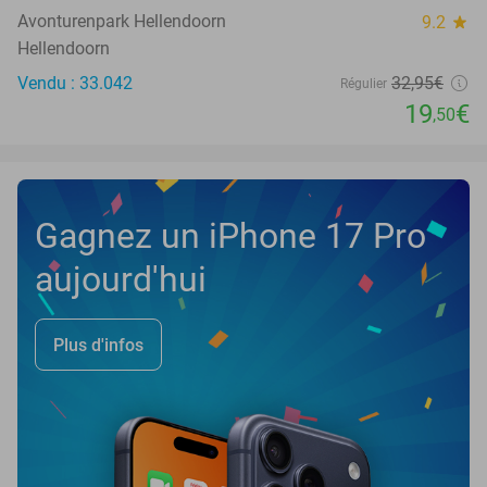
Avonturenpark Hellendoorn
9.2
star
Hellendoorn
Vendu : 33.042
32
,95
€
Régulier
19
€
,50
Gagnez un iPhone 17 Pro
aujourd'hui
Plus d'infos