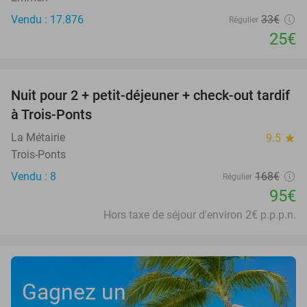
Vendu : 17.876
33€
Régulier
25€
favorite_border
Nuit pour 2 + petit-déjeuner + check-out tardif
43%
à Trois-Ponts
La Métairie
9.5
star
Trois-Ponts
Vendu : 8
168€
Régulier
95€
Hors taxe de séjour d'environ 2€ p.p.p.n.
Gagnez un