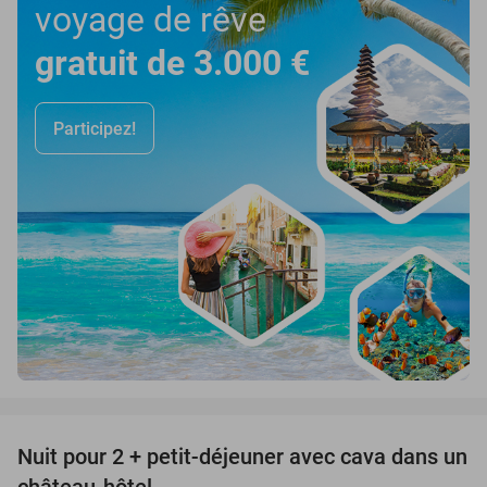
voyage de rêve
gratuit de 3.000 €
Participez!
favorite_border
Nuit pour 2 + petit-déjeuner avec cava dans un
48%
château-hôtel