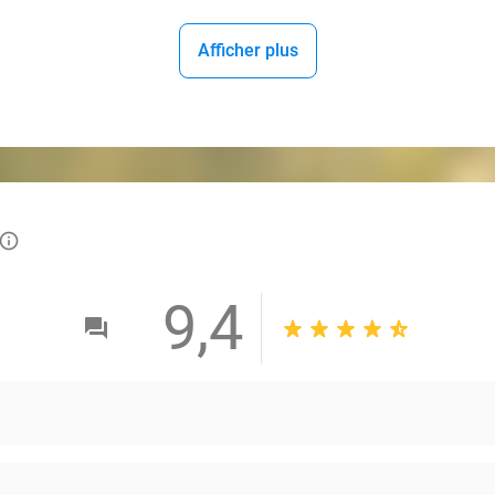
Afficher plus
info_outlined
9,4