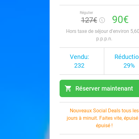
Régulier
90€
127€
Hors taxe de séjour d'environ 5,6
p.p.p.n.
Vendu:
Réductio
232
29%
shopping_cart
Réserver maintenant
navi
Nouveaux Social Deals tous les
jours à minuit. Faites vite, épuisé
épuisé !