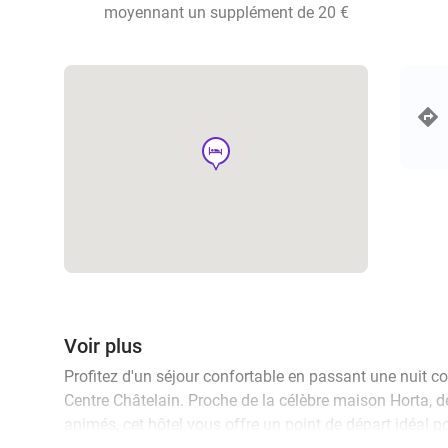
moyennant un supplément de 20 €
hotel
Voir plus
Profitez d'un séjour confortable en passant une nuit con
Centre Châtelain. Proche de la célèbre maison Horta, d
animés, cet hôtel vous offre un point de départ idéal po