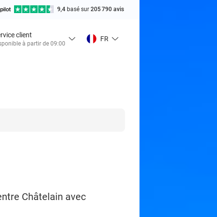
9,4
basé sur
205 790 avis
rvice client
FR
sponible à partir de 09:00
entre Châtelain avec