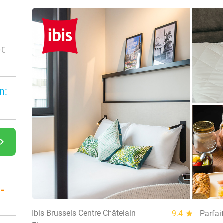
0€
n:
gate_next
 =
Ibis Brussels Centre Châtelain
9.4
star
Parfai