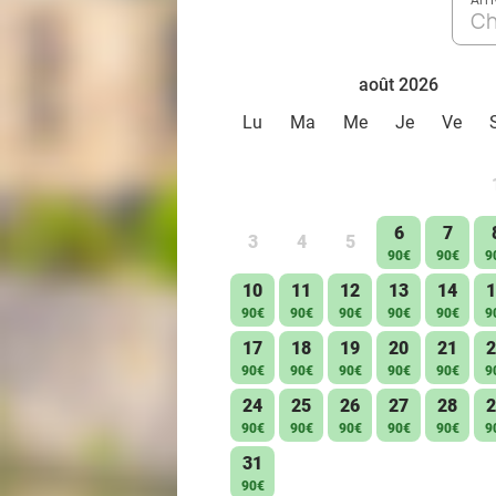
Ch
août 2026
Lu
Ma
Me
Je
Ve
6
7
3
4
5
90€
90€
9
10
11
12
13
14
1
90€
90€
90€
90€
90€
9
17
18
19
20
21
2
90€
90€
90€
90€
90€
9
24
25
26
27
28
2
90€
90€
90€
90€
90€
9
31
90€