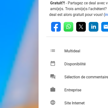
Gratuit?!
- Partagez ce deal avec 
ami(e)s. Trois ami(e)s l'achètent?
deal est alors gratuit pour vous! (
i
whatsapp
linkedin
fb
mai
list
keybo
Multideal
date_range
keybo
Disponibilité
chat
Sélection de commentair
keybo
work
keybo
Entreprise
language
keybo
Site Internet