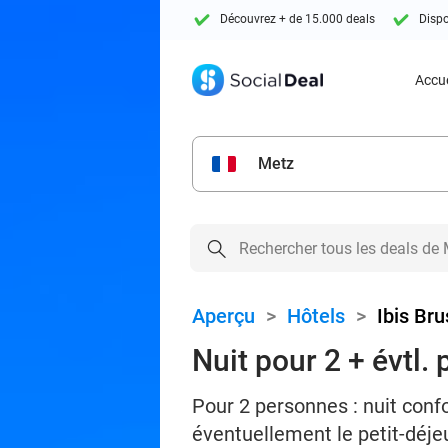
Découvrez + de 15.000 deals
Dispo
Accue
Metz
Aperçu
>
Hôtels
>
Ibis Br
Nuit pour 2 + évtl. 
Pour 2 personnes : nuit conf
éventuellement le petit-déje