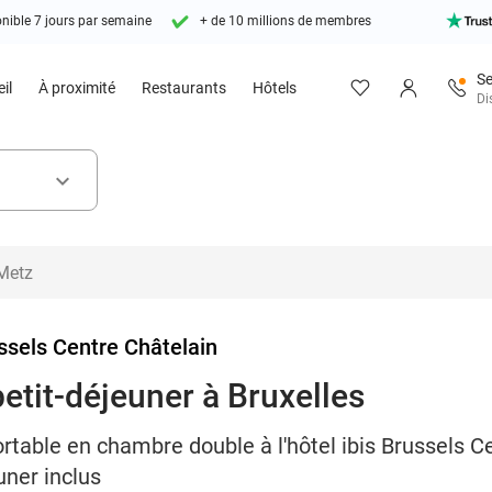
nible 7 jours par semaine
+ de 10 millions de membres
Se
il
À proximité
Restaurants
Hôtels
Di
keyboard_arrow_down
ussels Centre Châtelain
petit-déjeuner à Bruxelles
ortable en chambre double à l'hôtel ibis Brussels C
uner inclus