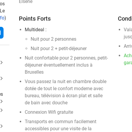
Elsene
vos
 Le
nfo
)
Points Forts
Condi
Multideal :
Val
l
jus
Nuit pour 2 personnes
Arri
Nuit pour 2 + petit-déjeuner
Ach
Nuit confortable pour 2 personnes, petit-
ard_arrow_right
gara
déjeuner éventuellement inclus à
Bruxelles
ard_arrow_right
Vous passez la nuit en chambre double
dotée de tout le confort moderne avec
es
bureau, télévision à écran plat et salle
ard_arrow_right
de bain avec douche
ard_arrow_right
Connexion Wifi gratuite
Transports en commun facilement
ard_arrow_right
accessibles pour une visite de la