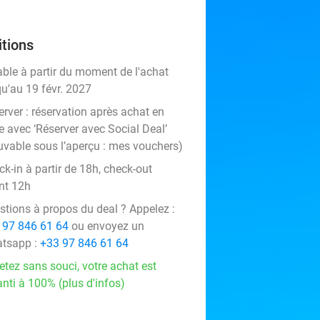
tions
able à partir du moment de l'achat
qu'au 19 févr. 2027
rver :
réservation après achat en
e avec ‘Réserver avec Social Deal’
uvable sous l’aperçu :
mes vouchers
)
k-in à partir de 18h, check-out
nt 12h
stions à propos du deal ? Appelez :
 97 846 61 64
ou envoyez un
tsapp :
+33 97 846 61 64
etez sans souci, votre achat est
nti à 100% (plus d'infos)