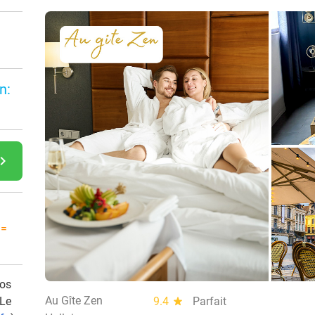
n:
gate_next
 =
vos
Au Gîte Zen
 Le
9.4
star
Parfait