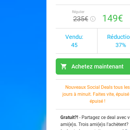
Régulier
149€
235€
Vendu:
Réductio
45
37%
shopping_cart
Achetez maintenant
navi
Nouveaux Social Deals tous les
jours à minuit. Faites vite, épuisé
épuisé !
Gratuit?!
- Partagez ce deal avec 
ami(e)s. Trois ami(e)s l'achètent?