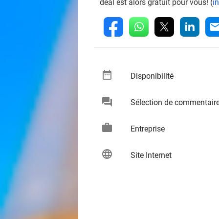
deal est alors gratuit pour vous! (
i
whatsapp
linkedin
fb
mai
date_range
keybo
Disponibilité
chat
Sélection de commentair
keybo
work
keybo
Entreprise
language
keybo
Site Internet