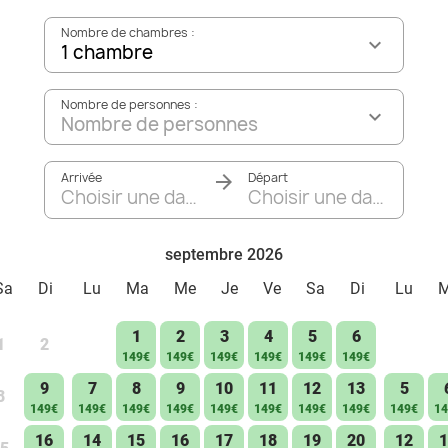
Nombre de chambres :
1 chambre
Nombre de personnes :
Nombre de personnes
Arrivée
Départ
Choisir une date
Choisir une date
septembre 2026
Sa
Di
Lu
Ma
Me
Je
Ve
Sa
Di
Lu
1
2
3
4
5
6
1
2
149€
149€
149€
149€
149€
149€
9
7
8
9
10
11
12
13
5
8
149€
149€
149€
149€
149€
149€
149€
149€
149€
14
16
14
15
16
17
18
19
20
12
1