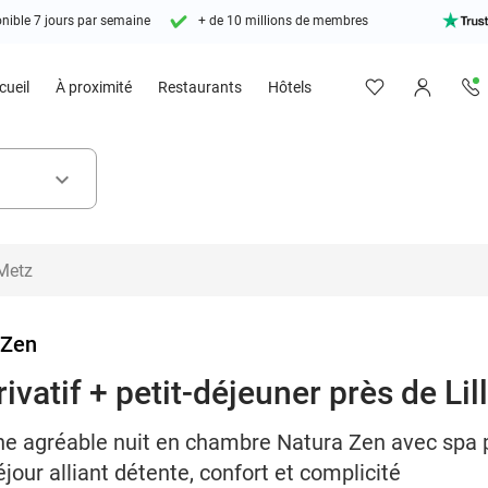
nible 7 jours par semaine
+ de 10 millions de membres
cueil
À proximité
Restaurants
Hôtels
keyboard_arrow_down
 Zen
ivatif + petit-déjeuner près de Lil
e agréable nuit en chambre Natura Zen avec spa pr
éjour alliant détente, confort et complicité