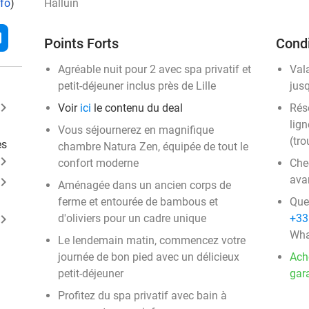
nfo
)
Halluin
l
Points Forts
Condi
Agréable nuit pour 2 avec spa privatif et
Val
petit-déjeuner inclus près de Lille
jus
ard_arrow_right
Voir
ici
le contenu du deal
Rése
lign
Vous séjournerez en magnifique
(tro
es
chambre Natura Zen, équipée de tout le
ard_arrow_right
confort moderne
Chec
ava
ard_arrow_right
Aménagée dans un ancien corps de
ferme et entourée de bambous et
Que
ard_arrow_right
d'oliviers pour un cadre unique
+33
Wha
Le lendemain matin, commencez votre
journée de bon pied avec un délicieux
Ach
petit-déjeuner
gara
Profitez du spa privatif avec bain à