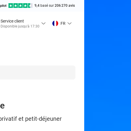
9,4
basé sur
206 270 avis
Service client
FR
Disponible jusqu'à 17:30
le
ivatif et petit-déjeuner