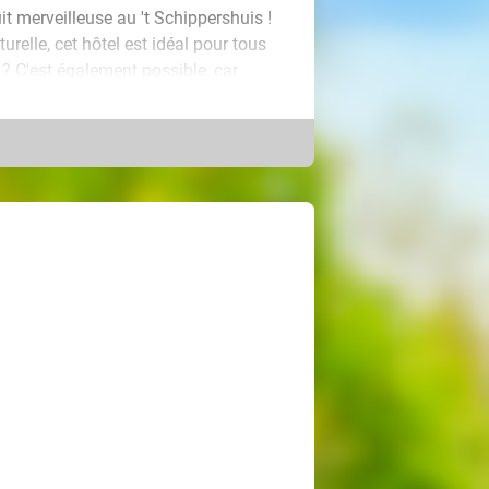
t merveilleuse au 't Schippershuis !
relle, cet hôtel est idéal pour tous
e ? C'est également possible, car
tre famille, vous séjournerez en
 modernes. À votre arrivée, vous
ain matin, vous n'aurez pas à vous
arfait !