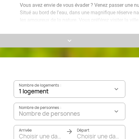
Vous avez envie de vous évader ? Venez passer une nui
Situé au bord de l'eau, dans une magnifique réserve natu
les amoureux de la nature. Vous préférez visiter la vill
Heerenveen et Sneek sont facilement accessibles.
keyboard_arrow_down
Avec votre partenaire, un(e) ami(e) ou un membre de vo
chambre confortable équipée de toutes les commodités
recevrez un délicieux verre de bienvenue et, le lendem
presser grâce au check-out tardif. Vivez le petit séjour p
Nombre de logements :
1 logement
Nombre de personnes :
Nombre de personnes
Arrivée
Départ
Choisir une date
Choisir une date