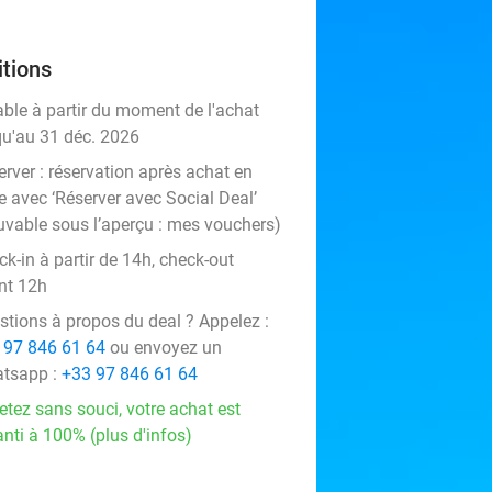
tions
able à partir du moment de l'achat
qu'au 31 déc. 2026
rver :
réservation après achat en
e avec ‘Réserver avec Social Deal’
uvable sous l’aperçu :
mes vouchers
)
k-in à partir de 14h, check-out
nt 12h
stions à propos du deal ? Appelez :
 97 846 61 64
ou envoyez un
tsapp :
+33 97 846 61 64
etez sans souci, votre achat est
nti à 100% (plus d'infos)