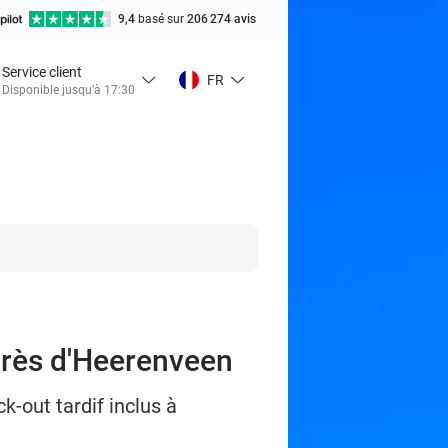
9,4
basé sur
206 274 avis
Service client
FR
Disponible jusqu'à 17:30
 près d'Heerenveen
-out tardif inclus à