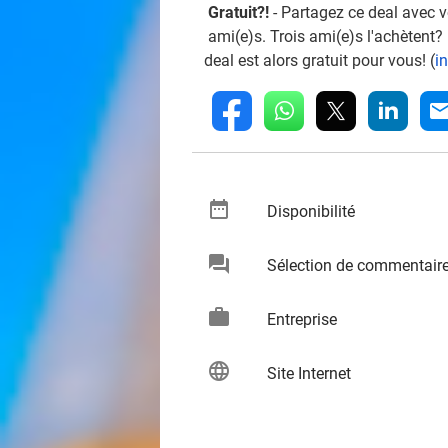
Gratuit?!
- Partagez ce deal avec 
ami(e)s. Trois ami(e)s l'achètent?
deal est alors gratuit pour vous! (
i
whatsapp
linkedin
fb
mai
date_range
keybo
Disponibilité
chat
Sélection de commentair
keybo
work
keybo
Entreprise
language
keybo
Site Internet