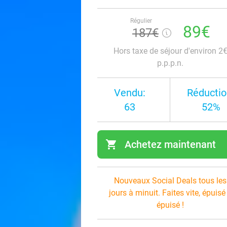
Régulier
89€
187€
Hors taxe de séjour d'environ 2
p.p.p.n.
Vendu:
Réductio
63
52%
shopping_cart
Achetez maintenant
navi
Nouveaux Social Deals tous les
jours à minuit. Faites vite, épuisé
épuisé !