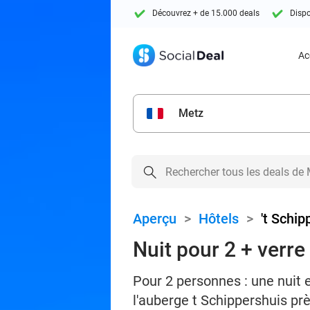
Découvrez + de 15.000 deals
Dispo
Ac
Metz
Aperçu
>
Hôtels
>
't Schip
Nuit pour 2 + verr
Pour 2 personnes : une nuit 
l'auberge t Schippershuis p