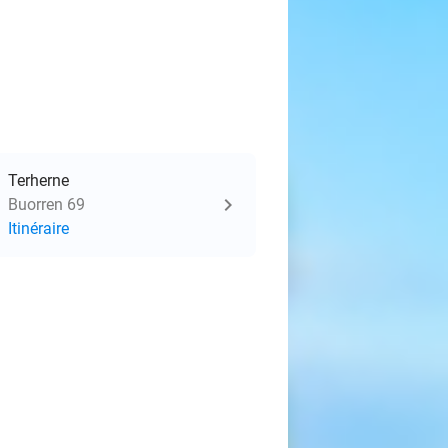
Terherne
Buorren 69
Itinéraire