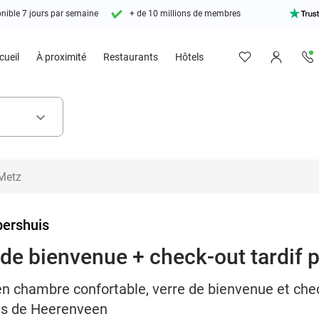
nible 7 jours par semaine
+ de 10 millions de membres
cueil
À proximité
Restaurants
Hôtels
keyboard_arrow_down
pershuis
e de bienvenue + check-out tardif
en chambre confortable, verre de bienvenue et check
rès de Heerenveen