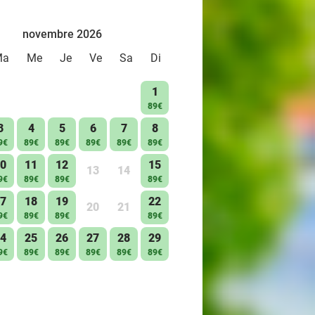
novembre 2026
Ma
Me
Je
Ve
Sa
Di
1
89€
3
4
5
6
7
8
9€
89€
89€
89€
89€
89€
0
11
12
15
13
14
9€
89€
89€
89€
7
18
19
22
20
21
9€
89€
89€
89€
4
25
26
27
28
29
9€
89€
89€
89€
89€
89€