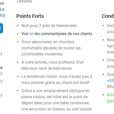
Terherne
vos
 Le
nfo
)
Points Forts
Condi
Nuit pour 2 près de Heerenveen
Val
l
jus
Voir
ici
les commentaires de nos clients
Rése
Vous séjournerez en chambre
lign
confortable équipée de toutes les
(tro
ard_arrow_right
commodités modernes
Chec
À votre arrivée, vous profiterez d'un
ava
es
délicieux verre de bienvenue
ard_arrow_right
Que
Le lendemain matin, vous n'aurez pas à
+33
ard_arrow_right
vous presser grâce au check-out tardif
Wha
Grâce à son emplacement idyllique en
ard_arrow_right
Ach
pleine nature, cet hôtel est le point de
gara
départ idéal pour une belle randonnée,
une excursion en bateau ou une balade