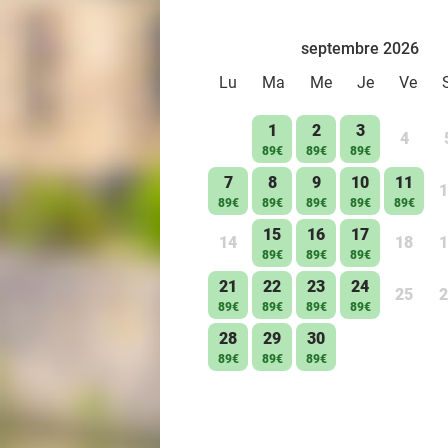
septembre 2026
Lu
Ma
Me
Je
Ve
1
2
3
4
89€
89€
89€
7
8
9
10
11
1
89€
89€
89€
89€
89€
15
16
17
14
18
1
89€
89€
89€
21
22
23
24
25
2
89€
89€
89€
89€
28
29
30
89€
89€
89€