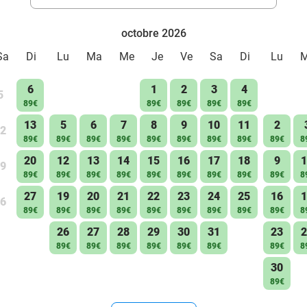
octobre 2026
Sa
Di
Lu
Ma
Me
Je
Ve
Sa
Di
Lu
6
1
2
3
4
5
89€
89€
89€
89€
89€
13
5
6
7
8
9
10
11
2
2
89€
89€
89€
89€
89€
89€
89€
89€
89€
8
20
12
13
14
15
16
17
18
9
1
9
89€
89€
89€
89€
89€
89€
89€
89€
89€
8
27
19
20
21
22
23
24
25
16
1
6
89€
89€
89€
89€
89€
89€
89€
89€
89€
8
26
27
28
29
30
31
23
2
89€
89€
89€
89€
89€
89€
89€
8
30
89€