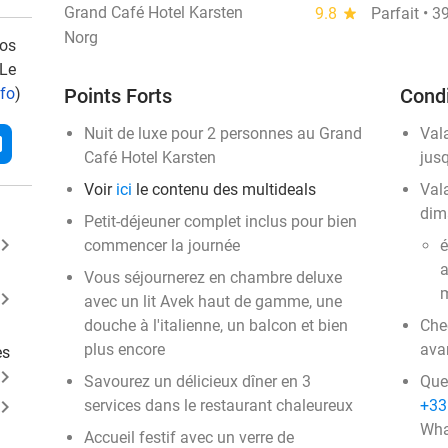
Grand Café Hotel Karsten
9.8
star
Parfait • 
Norg
vos
 Le
nfo
)
Points Forts
Condi
Nuit de luxe pour 2 personnes au Grand
Val
l
Café Hotel Karsten
jus
Voir
ici
le contenu des multideals
Vala
dim
Petit-déjeuner complet inclus pour bien
ard_arrow_right
commencer la journée
é
a
Vous séjournerez en chambre deluxe
m
ard_arrow_right
avec un lit Avek haut de gamme, une
douche à l'italienne, un balcon et bien
Chec
plus encore
ava
es
ard_arrow_right
Savourez un délicieux dîner en 3
Que
ard_arrow_right
services dans le restaurant chaleureux
+33
Wha
Accueil festif avec un verre de