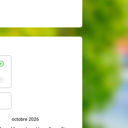
rcle_outline
rcle_outline
octobre 2026