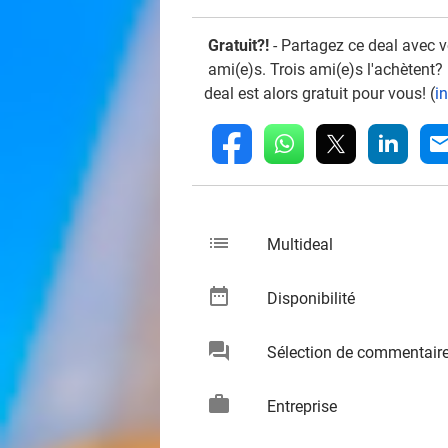
Gratuit?!
- Partagez ce deal avec 
ami(e)s. Trois ami(e)s l'achètent?
deal est alors gratuit pour vous! (
i
whatsapp
linkedin
fb
mai
list
keybo
Multideal
date_range
keybo
Disponibilité
chat
Sélection de commentair
keybo
work
keybo
Entreprise