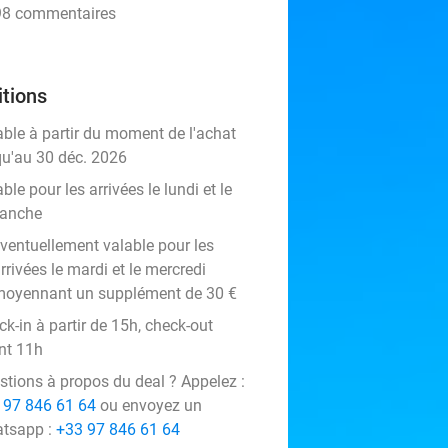
398 commentaires
tions
able à partir du moment de l'achat
qu'au 30 déc. 2026
ble pour les arrivées le lundi et le
anche
ventuellement valable pour les
rrivées le mardi et le mercredi
oyennant un supplément de 30 €
k-in à partir de 15h, check-out
nt 11h
stions à propos du deal ? Appelez :
 97 846 61 64
ou envoyez un
tsapp :
+33 97 846 61 64