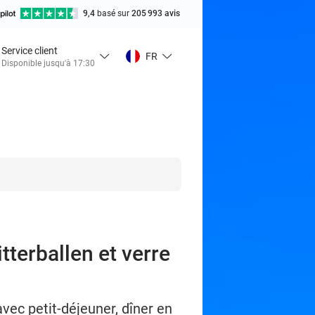
9,4
basé sur
205 993 avis
Service client
FR
Disponible jusqu'à 17:30
tterballen et verre
vec petit-déjeuner, dîner en