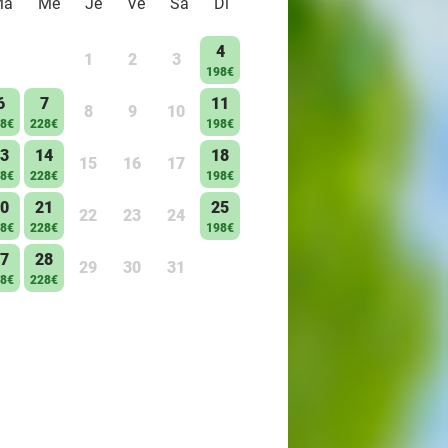
Ma
Me
Je
Ve
Sa
Di
4
1
2
3
198€
6
7
11
8
9
10
8€
228€
198€
3
14
18
15
16
17
8€
228€
198€
0
21
25
22
23
24
8€
228€
198€
7
28
29
30
31
8€
228€