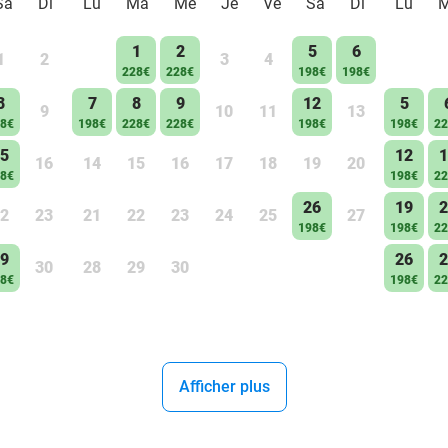
Sa
Di
Lu
Ma
Me
Je
Ve
Sa
Di
Lu
1
2
5
6
1
2
3
4
228€
228€
198€
198€
8
7
8
9
12
5
9
10
11
13
8€
198€
228€
228€
198€
198€
22
5
12
1
16
14
15
16
17
18
19
20
8€
198€
22
26
19
2
2
23
21
22
23
24
25
27
198€
198€
22
9
26
2
30
28
29
30
8€
198€
22
Afficher plus