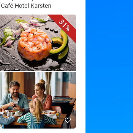
d Café Hotel Karsten
31%
favorite_border