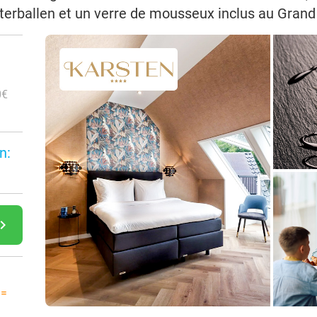
itterballen et un verre de mousseux inclus au Gran
0€
n:
gate_next
 =