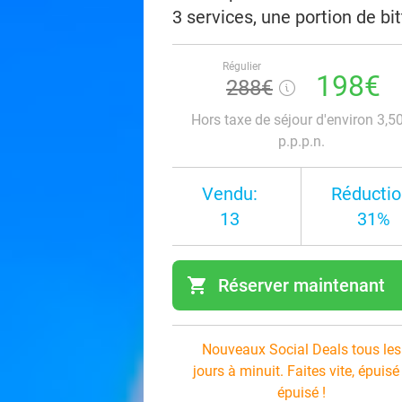
3 services, une portion de b
Régulier
198€
288€
Hors taxe de séjour d'environ 3,5
p.p.p.n.
Vendu:
Réductio
13
31%
shopping_cart
Réserver maintenant
navi
Nouveaux Social Deals tous les
jours à minuit. Faites vite, épuisé
épuisé !