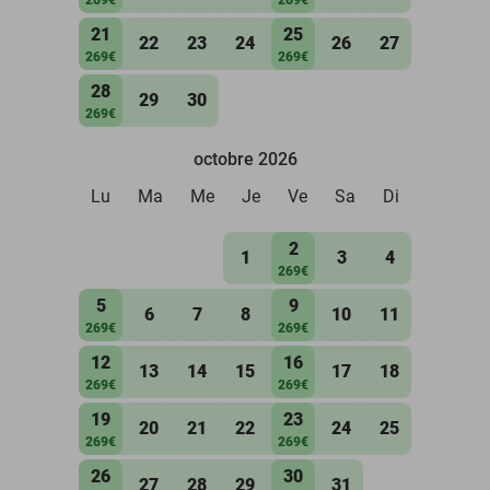
21
25
22
23
24
26
27
269€
269€
28
29
30
269€
octobre 2026
Lu
Ma
Me
Je
Ve
Sa
Di
2
1
3
4
269€
5
9
6
7
8
10
11
269€
269€
12
16
13
14
15
17
18
269€
269€
19
23
20
21
22
24
25
269€
269€
26
30
27
28
29
31