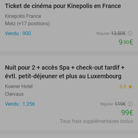
Ticket de cinéma pour Kinepolis en France
27%
SOLD
OUT
Kinepolis France
Metz (+17 positions)
Vendu : 900
13
,50
€
Régulier
9
€
,90
favorite_border
Nuit pour 2 + accès Spa + check-out tardif +
17%
évtl. petit-déjeuner et plus au Luxembourg
Koener Hotel
8.8
star
Clervaux
Vendu : 1.256
119€
Régulier
99€
Tous frais supplémentaires inclus
favorite_border