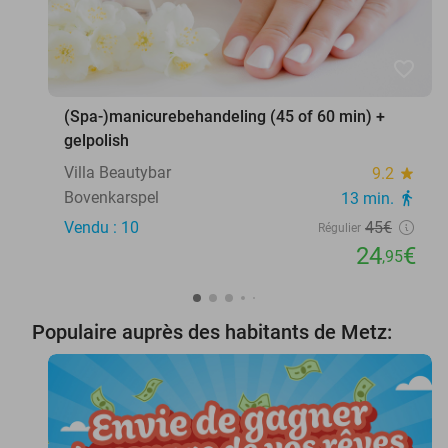
favorite_border
(Spa-)manicurebehandeling (45 of 60 min) +
gelpolish
Villa Beautybar
9.2
star
Bovenkarspel
13 min.
directions_walk
Vendu : 10
45€
Régulier
24
€
,95
Populaire auprès des habitants de Metz: