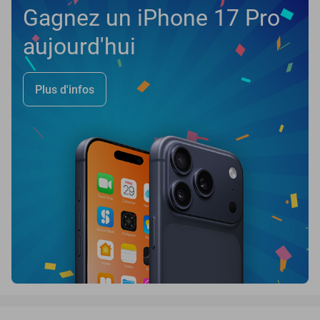
Gagnez un iPhone 17 Pro
aujourd'hui
Plus d'infos
favorite_border