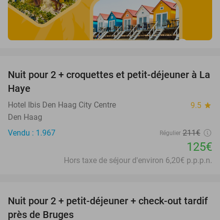
favorite_border
Nuit pour 2 + croquettes et petit-déjeuner à La
41%
Haye
Hotel Ibis Den Haag City Centre
9.5
star
Den Haag
Vendu : 1.967
211€
Régulier
125€
Hors taxe de séjour d'environ 6,20€ p.p.p.n.
favorite_border
Nuit pour 2 + petit-déjeuner + check-out tardif
48%
près de Bruges