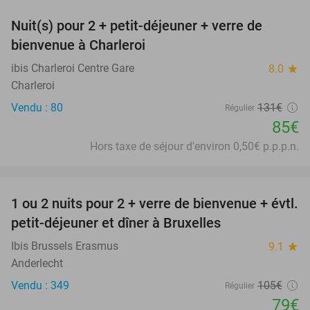
Nuit(s) pour 2 + petit-déjeuner + verre de
35%
bienvenue à Charleroi
ibis Charleroi Centre Gare
8.0
star
Charleroi
Vendu : 80
131€
Régulier
85€
Hors taxe de séjour d'environ 0,50€ p.p.p.n.
favorite_border
1 ou 2 nuits pour 2 + verre de bienvenue + évtl.
25%
petit-déjeuner et dîner à Bruxelles
Ibis Brussels Erasmus
9.1
star
Anderlecht
Vendu : 349
105€
Régulier
79€