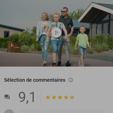
play_circle
Sélection de commentaires
info_outlined
9,1