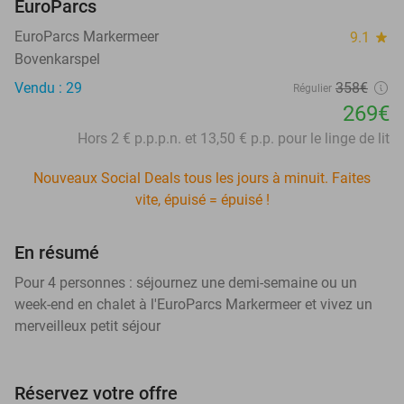
EuroParcs
EuroParcs Markermeer
9.1
star
Bovenkarspel
Vendu : 29
358€
Régulier
269€
Hors 2 € p.p.p.n. et 13,50 € p.p. pour le linge de lit
Nouveaux Social Deals tous les jours à minuit. Faites
vite, épuisé = épuisé !
En résumé
Pour 4 personnes : séjournez une demi-semaine ou un
week-end en chalet à l'EuroParcs Markermeer et vivez un
merveilleux petit séjour
Réservez votre offre