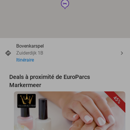
hotel
Bovenkarspel
Zuiderdijk 1B
Itinéraire
Deals à proximité de EuroParcs
Markermeer
45%