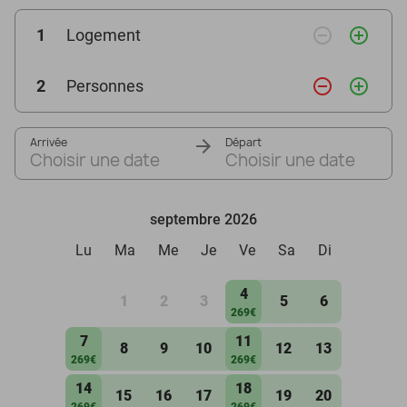
remove_circle_outline
add_circle_outline
1
Logement
remove_circle_outline
add_circle_outline
2
Personnes
Arrivée
Départ
Choisir une date
Choisir une date
septembre 2026
Lu
Ma
Me
Je
Ve
Sa
Di
4
1
2
3
5
6
269€
7
11
8
9
10
12
13
269€
269€
14
18
15
16
17
19
20
269€
269€