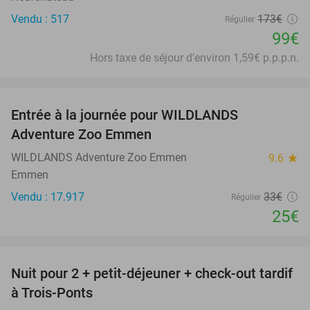
Vendu : 517
173€
Régulier
99€
Hors taxe de séjour d'environ 1,59€ p.p.p.n.
favorite_border
Entrée à la journée pour WILDLANDS
24%
Adventure Zoo Emmen
WILDLANDS Adventure Zoo Emmen
9.6
star
Emmen
Vendu : 17.917
33€
Régulier
25€
favorite_border
Nuit pour 2 + petit-déjeuner + check-out tardif
43%
à Trois-Ponts