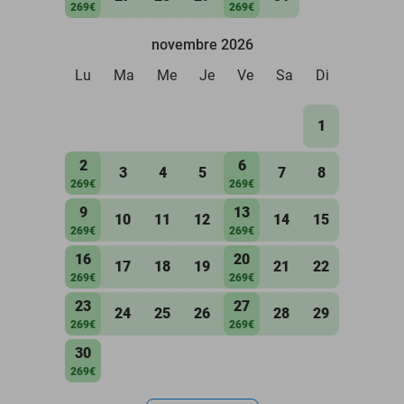
269€
269€
novembre 2026
Lu
Ma
Me
Je
Ve
Sa
Di
1
2
6
3
4
5
7
8
269€
269€
9
13
10
11
12
14
15
269€
269€
16
20
17
18
19
21
22
269€
269€
23
27
24
25
26
28
29
269€
269€
30
269€