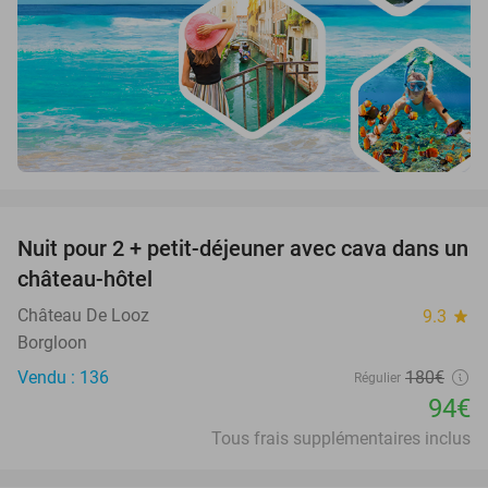
favorite_border
Nuit pour 2 + petit-déjeuner avec cava dans un
48%
château-hôtel
Château De Looz
9.3
star
Borgloon
Vendu : 136
180€
Régulier
94€
Tous frais supplémentaires inclus
favorite_border