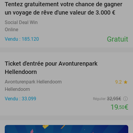
Tentez gratuitement votre chance de gagner
un voyage de rêve d'une valeur de 3.000 €
Social Deal Win
Online
Gratuit
Vendu : 185.120
favorite_border
Ticket d'entrée pour Avonturenpark
41%
Hellendoorn
Avonturenpark Hellendoorn
9.2
star
Hellendoorn
Vendu : 33.099
32
,95
€
Régulier
19
€
,50