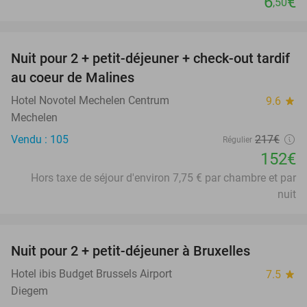
6
€
,50
favorite_border
Nuit pour 2 + petit-déjeuner + check-out tardif
30%
au coeur de Malines
Hotel Novotel Mechelen Centrum
9.6
star
Mechelen
Vendu : 105
217€
Régulier
152€
Hors taxe de séjour d'environ 7,75 € par chambre et par
nuit
favorite_border
Nuit pour 2 + petit-déjeuner à Bruxelles
25%
Hotel ibis Budget Brussels Airport
7.5
star
Diegem