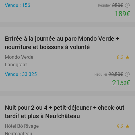
Vendu : 156
250€
Régulier
189€
favorite_border
Entrée à la journée au parc Mondo Verde +
25%
nourriture et boissons à volonté
Mondo Verde
8.3
star
Landgraaf
Vendu : 33.325
28
,50
€
Régulier
21
€
,50
favorite_border
Nuit pour 2 ou 4 + petit-déjeuner + check-out
43%
tardif et plus à Neufchâteau
Hôtel Bô Rivage
9.2
star
Neufchâteau