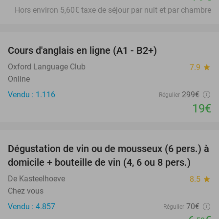
Hors environ 5,60€ taxe de séjour par nuit et par chambre
favorite_border
Cours d'anglais en ligne (A1 - B2+)
94%
Oxford Language Club
7.9
star
Online
Vendu : 1.116
299€
Régulier
19€
favorite_border
Dégustation de vin ou de mousseux (6 pers.) à
91%
domicile + bouteille de vin (4, 6 ou 8 pers.)
De Kasteelhoeve
8.5
star
Chez vous
Vendu : 4.857
70€
Régulier