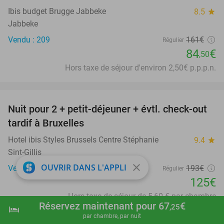
Ibis budget Brugge Jabbeke
8.5
star
Jabbeke
Vendu : 209
161€
Régulier
84
€
,50
Hors taxe de séjour d'environ 2,50€ p.p.p.n.
favorite_border
Nuit pour 2 + petit-déjeuner + évtl. check-out
35%
tardif à Bruxelles
Hotel ibis Styles Brussels Centre Stéphanie
9.4
star
Sint-Gillis
close
OUVRIR DANS L'APPLI
Vendu : 212
193€
Régulier
125€
Hors taxe de séjour de 5,60 € par chambre
Réservez maintenant pour 67
€
,25
hotel
shopping_cart
Réserver maintenant
navigate_next
favorite_border
par chambre, par nuit