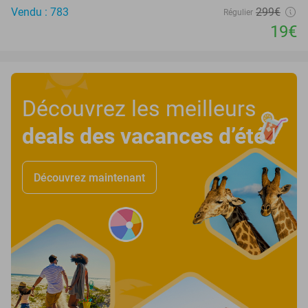
Vendu : 783
299€
Régulier
19€
Découvrez les meilleurs
deals des vacances d’été
!
Découvrez maintenant