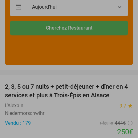
Cherchez Restaurant
favorite_border
2, 3, 5 ou 7 nuits + petit-déjeuner + dîner en 4
44%
services et plus à Trois-Épis en Alsace
L’Alexain
9.7
star
Niedermorschwihr
Vendu : 179
444€
Régulier
250€