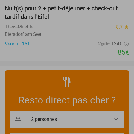
Nuit(s) pour 2 + petit-déjeuner + check-out
37%
tardif dans l'Eifel
Theis-Muehle
8.7
star
Biersdorf am See
Vendu : 151
134€
Régulier
85€
Resto direct pas cher ?