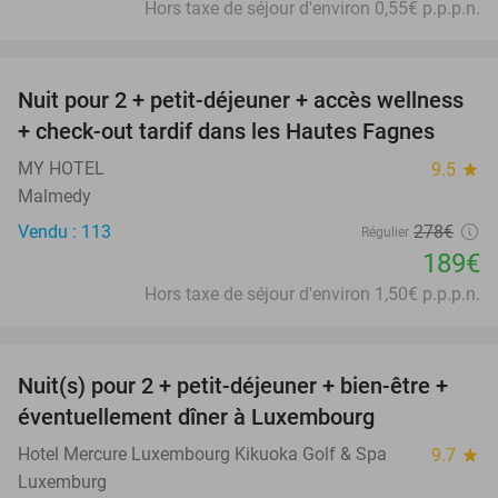
Hors taxe de séjour d'environ 0,55€ p.p.p.n.
favorite_border
Nuit pour 2 + petit-déjeuner + accès wellness
32%
+ check-out tardif dans les Hautes Fagnes
MY HOTEL
9.5
star
Malmedy
Vendu : 113
278€
Régulier
189€
Hors taxe de séjour d'environ 1,50€ p.p.p.n.
favorite_border
Nuit(s) pour 2 + petit-déjeuner + bien-être +
24%
éventuellement dîner à Luxembourg
Hotel Mercure Luxembourg Kikuoka Golf & Spa
9.7
star
Luxemburg