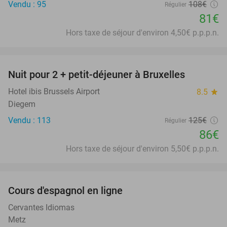
Vendu : 95
108€
Régulier
81€
Hors taxe de séjour d'environ 4,50€ p.p.p.n.
favorite_border
Nuit pour 2 + petit-déjeuner à Bruxelles
31%
Hotel ibis Brussels Airport
8.5
star
Diegem
Vendu : 113
125€
Régulier
86€
Hors taxe de séjour d'environ 5,50€ p.p.p.n.
favorite_border
Cours d'espagnol en ligne
94%
Cervantes Idiomas
Metz