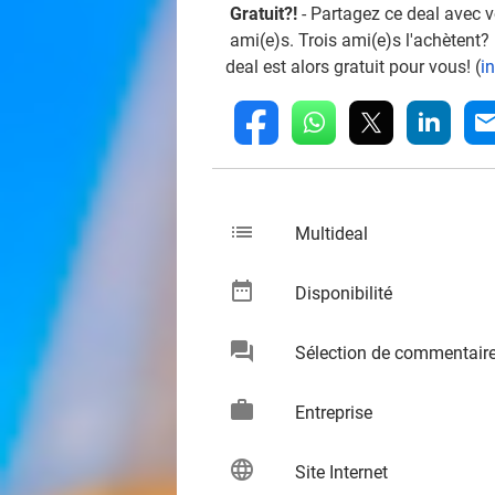
Gratuit?!
- Partagez ce deal avec 
ami(e)s. Trois ami(e)s l'achètent?
deal est alors gratuit pour vous! (
i
whatsapp
linkedin
fb
mai
list
keybo
Multideal
date_range
keybo
Disponibilité
chat
Sélection de commentair
keybo
work
keybo
Entreprise
language
keybo
Site Internet