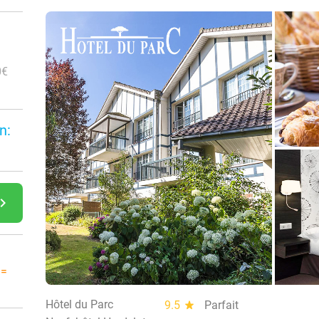
0€
n:
gate_next
 =
Hôtel du Parc
9.5
star
Parfait