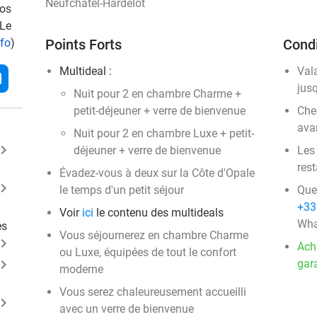
Neufchâtel-Hardelot
vos
 Le
nfo
)
Points Forts
Condi
Multideal :
Val
l
jus
Nuit pour 2 en chambre Charme +
petit-déjeuner + verre de bienvenue
Chec
ava
Nuit pour 2 en chambre Luxe + petit-
ard_arrow_right
déjeuner + verre de bienvenue
Les
rest
Évadez-vous à deux sur la Côte d'Opale
ard_arrow_right
le temps d'un petit séjour
Que
+33
Voir
ici
le contenu des multideals
Wha
es
Vous séjournerez en chambre Charme
ard_arrow_right
Ach
ou Luxe, équipées de tout le confort
ard_arrow_right
gara
moderne
Vous serez chaleureusement accueilli
ard_arrow_right
avec un verre de bienvenue