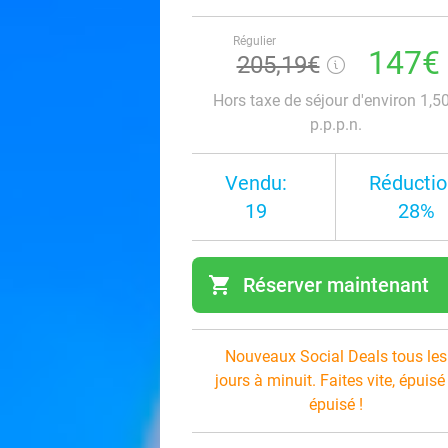
Régulier
147€
205,19€
Hors taxe de séjour d'environ 1,5
p.p.p.n.
Vendu:
Réductio
19
28%
shopping_cart
Réserver maintenant
navi
Nouveaux Social Deals tous les
jours à minuit. Faites vite, épuisé
épuisé !