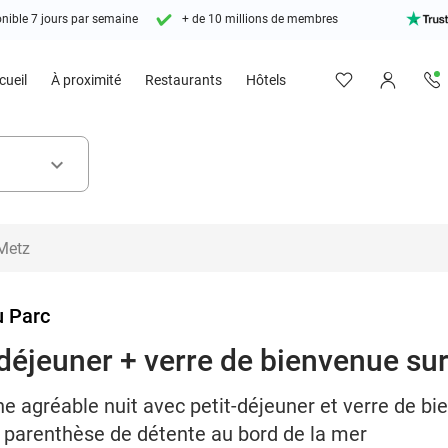
nible 7 jours par semaine
+ de 10 millions de membres
cueil
À proximité
Restaurants
Hôtels
keyboard_arrow_down
u Parc
-déjeuner + verre de bienvenue sur
e agréable nuit avec petit-déjeuner et verre de bie
e parenthèse de détente au bord de la mer