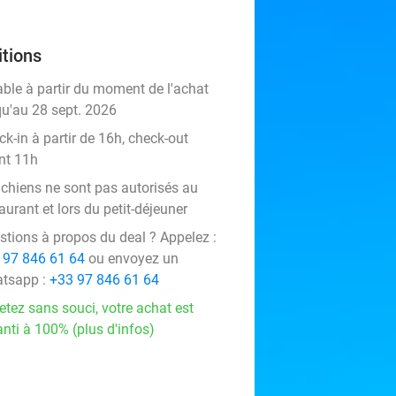
tions
able à partir du moment de l'achat
qu'au 28 sept. 2026
k-in à partir de 16h, check-out
nt 11h
 chiens ne sont pas autorisés au
aurant et lors du petit-déjeuner
stions à propos du deal ? Appelez :
 97 846 61 64
ou envoyez un
tsapp :
+33 97 846 61 64
etez sans souci, votre achat est
nti à 100% (plus d'infos)