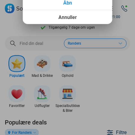
Åbn
Se flere end 15.000 deals
Annuller
Available until 21:00
Tilgængelig 7 dage om ugen
10+ millioner medlemmer
Randers
9,4
baseret på
206.200 anmeldelser
Se flere end 15.000 deals
Tilgængelig 7 dage om ugen
Populært
Mad & Drikke
Ophold
10+ millioner medlemmer
Favoritter
Udflugter
Specialbutikker
& Biler
Populære deals
Filtre
For Randers