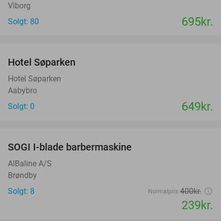
Viborg
695kr.
Solgt: 80
favorite_border
Hotel Søparken
Hotel Søparken
Aabybro
649kr.
Solgt: 0
favorite_border
SOGI I-blade barbermaskine
40%
AlBaline A/S
Brøndby
Solgt: 8
400kr.
Normalpris
239kr.