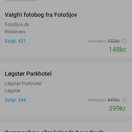
favorite_border
Valgfri fotobog fra FotoSjov
55%
FotoSjov.dk
Rinkenæs
Solgt: 421
332kr.
Normalpris
148kr.
favorite_border
Løgstør Parkhotel
53%
Løgstør Parkhotel
Løgstør
Solgt: 244
849kr.
Normalpris
399kr.
favorite_border