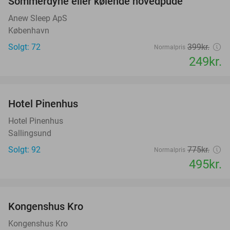
Sommerdyne eller kølende hovedpude
38%
Anew Sleep ApS
København
Solgt: 72
399kr.
Normalpris
249kr.
favorite_border
Hotel Pinenhus
36%
Hotel Pinenhus
Sallingsund
Solgt: 92
775kr.
Normalpris
495kr.
favorite_border
Kongenshus Kro
Kongenshus Kro