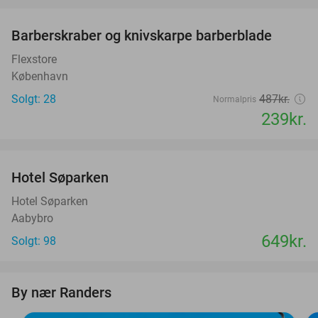
favorite_border
Barberskraber og knivskarpe barberblade
51%
Flexstore
København
Solgt: 28
487kr.
Normalpris
239kr.
favorite_border
Hotel Søparken
Hotel Søparken
Aabybro
649kr.
Solgt: 98
By nær Randers