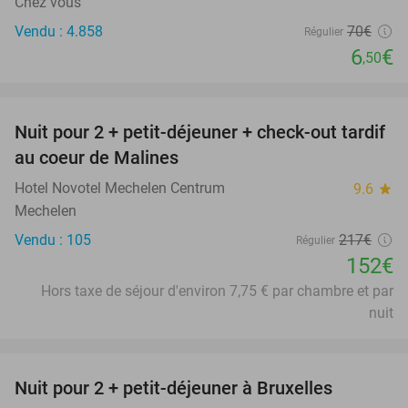
Chez vous
Vendu : 4.858
70€
Régulier
6
€
,50
favorite_border
Nuit pour 2 + petit-déjeuner + check-out tardif
30%
au coeur de Malines
Hotel Novotel Mechelen Centrum
9.6
star
Mechelen
Vendu : 105
217€
Régulier
152€
Hors taxe de séjour d'environ 7,75 € par chambre et par
nuit
favorite_border
Nuit pour 2 + petit-déjeuner à Bruxelles
25%