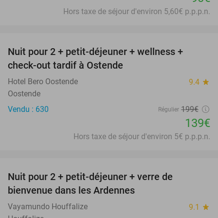
Hors taxe de séjour d'environ 5,60€ p.p.p.n.
favorite_border
Nuit pour 2 + petit-déjeuner + wellness +
30%
check-out tardif à Ostende
Hotel Bero Oostende
9.4
star
Oostende
Vendu : 630
199€
Régulier
139€
Hors taxe de séjour d'environ 5€ p.p.p.n.
favorite_border
Nuit pour 2 + petit-déjeuner + verre de
44%
bienvenue dans les Ardennes
Vayamundo Houffalize
9.1
star