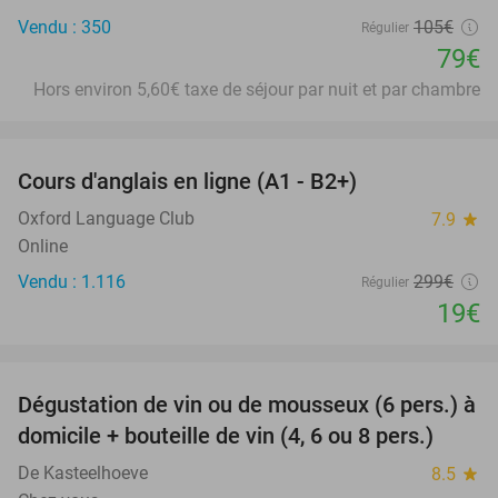
Vendu : 350
105€
Régulier
79€
Hors environ 5,60€ taxe de séjour par nuit et par chambre
favorite_border
Cours d'anglais en ligne (A1 - B2+)
94%
Oxford Language Club
7.9
star
Online
Vendu : 1.116
299€
Régulier
19€
favorite_border
Dégustation de vin ou de mousseux (6 pers.) à
91%
domicile + bouteille de vin (4, 6 ou 8 pers.)
De Kasteelhoeve
8.5
star