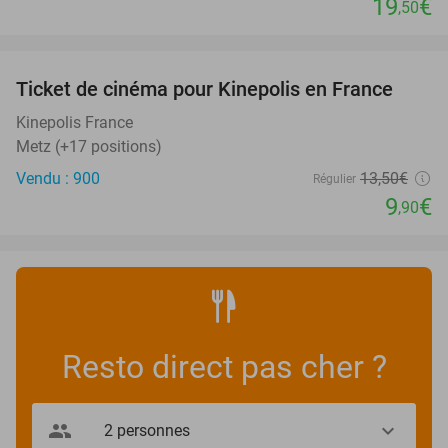
19
€
,50
favorite_border
Ticket de cinéma pour Kinepolis en France
27%
SOLD
OUT
Kinepolis France
Metz (+17 positions)
Vendu : 900
13
,50
€
Régulier
9
€
,90
Resto direct pas cher ?