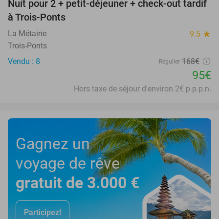
Nuit pour 2 + petit-déjeuner + check-out tardif
43%
à Trois-Ponts
La Métairie
9.5
star
Trois-Ponts
Vendu : 8
168€
Régulier
95€
Hors taxe de séjour d'environ 2€ p.p.p.n.
Gagnez un
voyage de rêve
gratuit de 3.000 €
Participez!