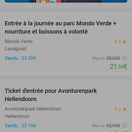
favorite_border
Entrée à la journée au parc Mondo Verde +
25%
nourriture et boissons à volonté
Mondo Verde
8.3
star
Landgraaf
Vendu : 33.399
28
,50
€
Régulier
21
€
,50
favorite_border
Ticket d'entrée pour Avonturenpark
41%
Hellendoorn
Avonturenpark Hellendoorn
9.2
star
Hellendoorn
Vendu : 33.166
32
,95
€
Régulier