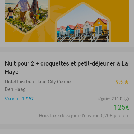
favorite_border
Nuit pour 2 + croquettes et petit-déjeuner à La
41%
Haye
Hotel Ibis Den Haag City Centre
9.5
star
Den Haag
Vendu : 1.967
211€
Régulier
125€
Hors taxe de séjour d'environ 6,20€ p.p.p.n.
favorite_border