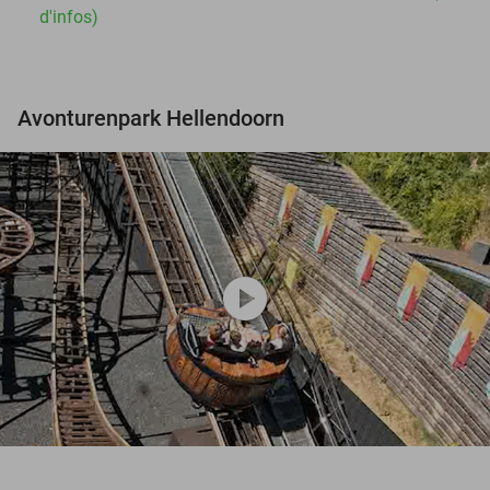
d'infos)
Avonturenpark Hellendoorn
play_circle