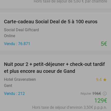
Hors taxe de séjour de 5,60 € par chambre
favorite_border
Carte-cadeau Social Deal de 5 à 100 euros
Social Deal Giftcard
Online
5€
Vendu : 76.871
favorite_border
Nuit pour 2 + petit-déjeuner + check-out tardif
34%
et plus encore au coeur de Gand
Hotel Gravensteen
9.4
star
Gent
Vendu : 212
196€
Régulier
129€
Hors taxe de séjour d'environ 3,50€ p.p.p.n.