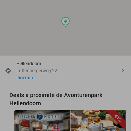
events
Hellendoorn
Luttenbergerweg 22
Itinéraire
Deals à proximité de Avonturenpark
Hellendoorn
41%