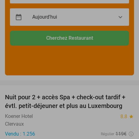
Cherchez Restaurant
favorite_border
Nuit pour 2 + accès Spa + check-out tardif +
17%
évtl. petit-déjeuner et plus au Luxembourg
Koener Hotel
8.8
star
Clervaux
Vendu : 1.256
119€
Régulier