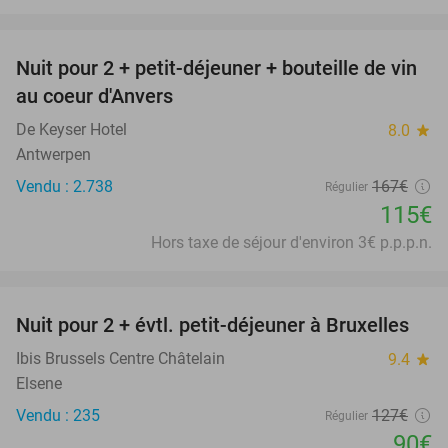
favorite_border
Nuit pour 2 + petit-déjeuner + bouteille de vin
31%
au coeur d'Anvers
De Keyser Hotel
8.0
star
Antwerpen
Vendu : 2.738
167€
Régulier
115€
Hors taxe de séjour d'environ 3€ p.p.p.n.
favorite_border
Nuit pour 2 + évtl. petit-déjeuner à Bruxelles
29%
Ibis Brussels Centre Châtelain
9.4
star
Elsene
Vendu : 235
127€
Régulier
90€