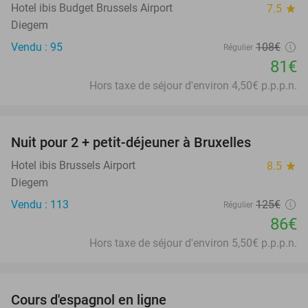
Hotel ibis Budget Brussels Airport
7.5
star
Diegem
Vendu : 95
108€
Régulier
81€
Hors taxe de séjour d'environ 4,50€ p.p.p.n.
favorite_border
Nuit pour 2 + petit-déjeuner à Bruxelles
31%
Hotel ibis Brussels Airport
8.5
star
Diegem
Vendu : 113
125€
Régulier
86€
Hors taxe de séjour d'environ 5,50€ p.p.p.n.
favorite_border
Cours d'espagnol en ligne
94%