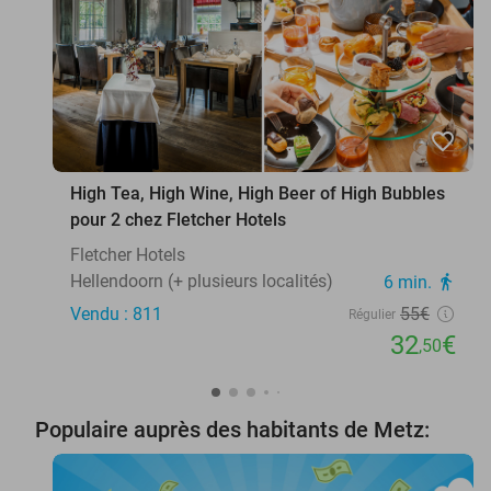
favorite_border
High Tea, High Wine, High Beer of High Bubbles
pour 2 chez Fletcher Hotels
Fletcher Hotels
Hellendoorn (+ plusieurs localités)
6 min.
directions_walk
Vendu : 811
55€
Régulier
32
€
,50
Populaire auprès des habitants de Metz: