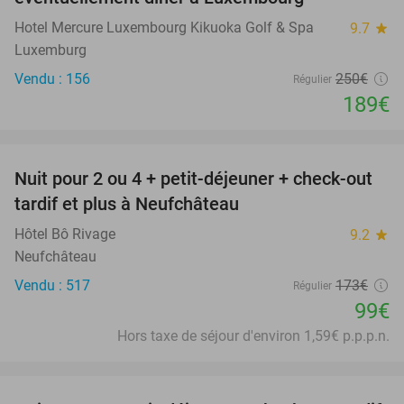
Hotel Mercure Luxembourg Kikuoka Golf & Spa
9.7
star
Luxemburg
Vendu : 156
250€
Régulier
189€
favorite_border
Nuit pour 2 ou 4 + petit-déjeuner + check-out
43%
tardif et plus à Neufchâteau
Hôtel Bô Rivage
9.2
star
Neufchâteau
Vendu : 517
173€
Régulier
99€
Hors taxe de séjour d'environ 1,59€ p.p.p.n.
favorite_border