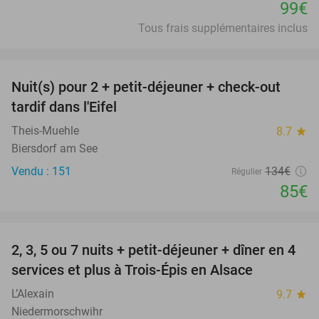
99€
Tous frais supplémentaires inclus
favorite_border
Nuit(s) pour 2 + petit-déjeuner + check-out
37%
tardif dans l'Eifel
Theis-Muehle
8.7
star
Biersdorf am See
Vendu : 151
134€
Régulier
85€
favorite_border
2, 3, 5 ou 7 nuits + petit-déjeuner + dîner en 4
44%
services et plus à Trois-Épis en Alsace
L’Alexain
9.7
star
Niedermorschwihr