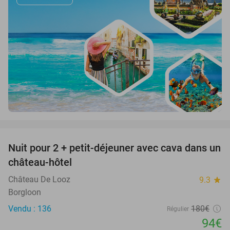
favorite_border
Nuit pour 2 + petit-déjeuner avec cava dans un
48%
château-hôtel
Château De Looz
9.3
star
Borgloon
Vendu : 136
180€
Régulier
94€