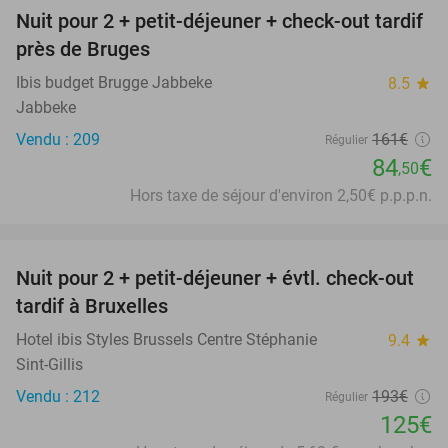
Nuit pour 2 + petit-déjeuner + check-out tardif
48%
près de Bruges
Ibis budget Brugge Jabbeke
8.5
star
Jabbeke
Vendu : 209
161€
Régulier
84
€
,50
Hors taxe de séjour d'environ 2,50€ p.p.p.n.
favorite_border
Nuit pour 2 + petit-déjeuner + évtl. check-out
35%
tardif à Bruxelles
Hotel ibis Styles Brussels Centre Stéphanie
9.4
star
Sint-Gillis
Vendu : 212
193€
Régulier
125€