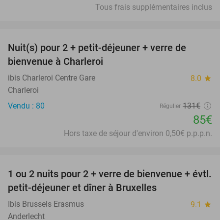
Tous frais supplémentaires inclus
favorite_border
Nuit(s) pour 2 + petit-déjeuner + verre de
35%
bienvenue à Charleroi
ibis Charleroi Centre Gare
8.0
star
Charleroi
Vendu : 80
131€
Régulier
85€
Hors taxe de séjour d'environ 0,50€ p.p.p.n.
favorite_border
1 ou 2 nuits pour 2 + verre de bienvenue + évtl.
25%
petit-déjeuner et dîner à Bruxelles
Ibis Brussels Erasmus
9.1
star
Anderlecht