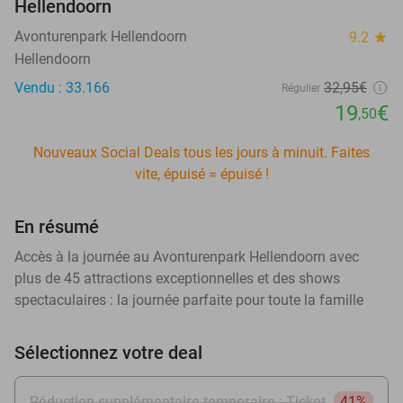
Hellendoorn
Avonturenpark Hellendoorn
9.2
star
Hellendoorn
Vendu : 33.166
32
,95
€
Régulier
19
€
,50
Nouveaux Social Deals tous les jours à minuit. Faites
vite, épuisé = épuisé !
En résumé
Accès à la journée au Avonturenpark Hellendoorn avec
plus de 45 attractions exceptionnelles et des shows
spectaculaires : la journée parfaite pour toute la famille
Sélectionnez votre deal
Réduction supplémentaire temporaire : Ticket
41%