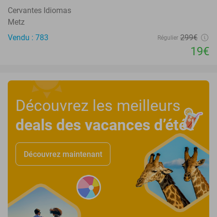
Cervantes Idiomas
Metz
Vendu : 783
299€
Régulier
19€
Découvrez les meilleurs
deals des vacances d’été
!
Découvrez maintenant