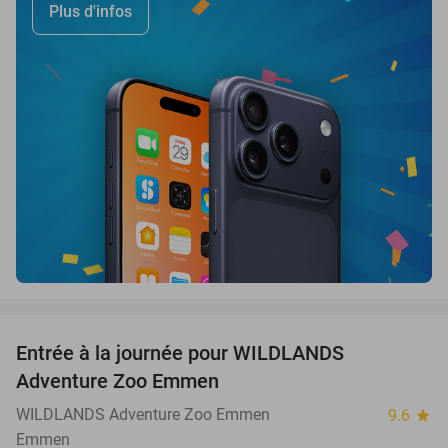
Plus d'infos
favorite_border
Entrée à la journée pour WILDLANDS
24%
Adventure Zoo Emmen
WILDLANDS Adventure Zoo Emmen
9.6
star
Emmen