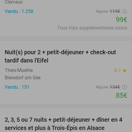
Clervaux
Vendu : 1.258
119€
Régulier
99€
Tous frais supplémentaires inclus
favorite_border
Nuit(s) pour 2 + petit-déjeuner + check-out
37%
tardif dans l'Eifel
Theis-Muehle
8.7
star
Biersdorf am See
Vendu : 151
134€
Régulier
85€
favorite_border
2, 3, 5 ou 7 nuits + petit-déjeuner + dîner en 4
44%
services et plus à Trois-Épis en Alsace