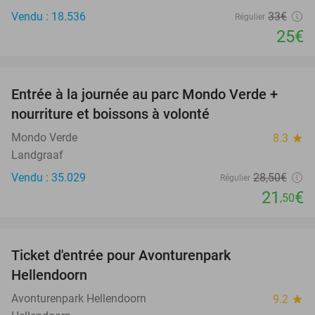
Vendu : 18.536
33€
Régulier
25€
favorite_border
Entrée à la journée au parc Mondo Verde +
25%
nourriture et boissons à volonté
Mondo Verde
8.3
star
Landgraaf
Vendu : 35.029
28
,50
€
Régulier
21
€
,50
favorite_border
Ticket d'entrée pour Avonturenpark
41%
Hellendoorn
Avonturenpark Hellendoorn
9.2
star