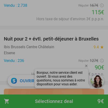
Vendu : 2.738
167€
Régulier
115€
Hors taxe de séjour d'environ 3€ p.p.p.n.
favorite_border
Nuit pour 2 + évtl. petit-déjeuner à Bruxelles
29%
Ibis Brussels Centre Châtelain
9.4
star
Elsene
Vendu : 236
127€
Régulier
90€
Hors taxe de séjour d'environ 5,60€ p.p.p.n.
close
OUVRIR DANS L'APPLI
Découvrez les meilleurs
9€
shopping_cart
Sélectionnez deal