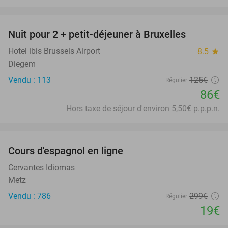
favorite_border
Nuit pour 2 + petit-déjeuner à Bruxelles
31%
Hotel ibis Brussels Airport
8.5
star
Diegem
Vendu : 113
125€
Régulier
86€
Hors taxe de séjour d'environ 5,50€ p.p.p.n.
favorite_border
Cours d'espagnol en ligne
94%
Cervantes Idiomas
Metz
Vendu : 786
299€
Régulier
19€
favorite_border