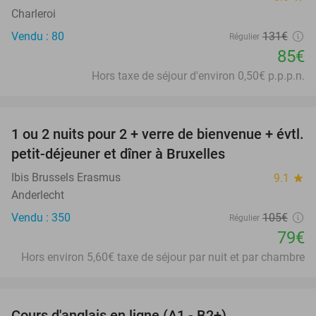
Charleroi
Vendu : 80
131€
Régulier
85€
Hors taxe de séjour d'environ 0,50€ p.p.p.n.
favorite_border
1 ou 2 nuits pour 2 + verre de bienvenue + évtl.
25%
petit-déjeuner et dîner à Bruxelles
Ibis Brussels Erasmus
9.1
star
Anderlecht
Vendu : 350
105€
Régulier
79€
Hors environ 5,60€ taxe de séjour par nuit et par chambre
favorite_border
Cours d'anglais en ligne (A1 - B2+)