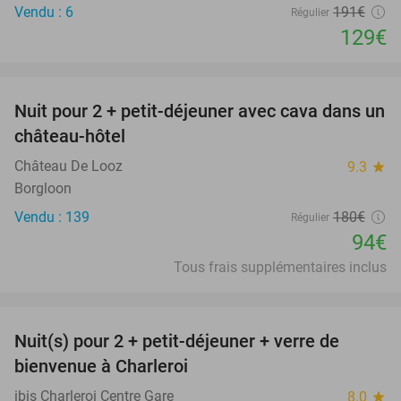
Vendu : 6
191€
Régulier
129€
favorite_border
Nuit pour 2 + petit-déjeuner avec cava dans un
48%
château-hôtel
Château De Looz
9.3
star
Borgloon
Vendu : 139
180€
Régulier
94€
Tous frais supplémentaires inclus
favorite_border
Nuit(s) pour 2 + petit-déjeuner + verre de
35%
bienvenue à Charleroi
ibis Charleroi Centre Gare
8.0
star