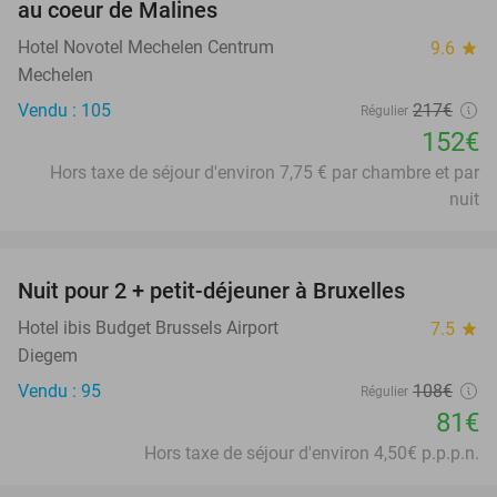
au coeur de Malines
Hotel Novotel Mechelen Centrum
9.6
star
Mechelen
Vendu : 105
217€
Régulier
152€
Hors taxe de séjour d'environ 7,75 € par chambre et par
nuit
favorite_border
Nuit pour 2 + petit-déjeuner à Bruxelles
25%
Hotel ibis Budget Brussels Airport
7.5
star
Diegem
Vendu : 95
108€
Régulier
81€
Hors taxe de séjour d'environ 4,50€ p.p.p.n.