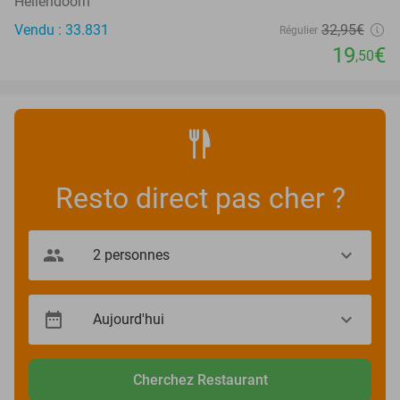
Hellendoorn
Vendu : 33.831
32
,95
€
Régulier
19
€
,50
Resto direct pas cher ?
Cherchez Restaurant