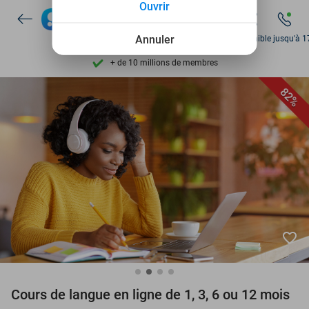
Ouvrir
Découvrez + de 15.000 deals
Disponible 7 jours par semaine
Annuler
Disponible jusqu'à 1
+ de 10 millions de membres
9,4
basé sur
206 298 avis
82%
Découvrez + de 15.000 deals
Disponible 7 jours par semaine
+ de 10 millions de membres
favorite_border
Cours de langue en ligne de 1, 3, 6 ou 12 mois