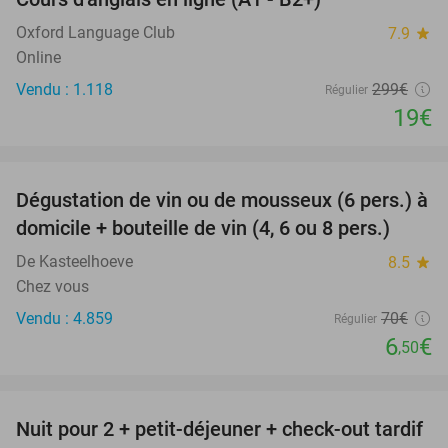
94%
Oxford Language Club
7.9
star
Online
Vendu : 1.118
299€
Régulier
19€
favorite_border
Dégustation de vin ou de mousseux (6 pers.) à
91%
domicile + bouteille de vin (4, 6 ou 8 pers.)
De Kasteelhoeve
8.5
star
Chez vous
Vendu : 4.859
70€
Régulier
6
€
,50
favorite_border
Nuit pour 2 + petit-déjeuner + check-out tardif
30%