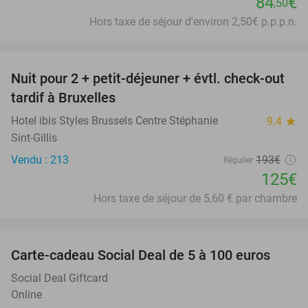
84
€
,50
Hors taxe de séjour d'environ 2,50€ p.p.p.n.
favorite_border
Nuit pour 2 + petit-déjeuner + évtl. check-out
35%
tardif à Bruxelles
Hotel ibis Styles Brussels Centre Stéphanie
9.4
star
Sint-Gillis
Vendu : 213
193€
Régulier
125€
Hors taxe de séjour de 5,60 € par chambre
favorite_border
Carte-cadeau Social Deal de 5 à 100 euros
Social Deal Giftcard
Online