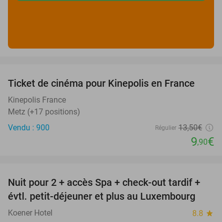
favorite_border
Ticket de cinéma pour Kinepolis en France
27%
SOLD
OUT
Kinepolis France
Metz (+17 positions)
Vendu : 900
13
,50
€
Régulier
9
€
,90
favorite_border
Nuit pour 2 + accès Spa + check-out tardif +
17%
évtl. petit-déjeuner et plus au Luxembourg
Koener Hotel
8.8
star