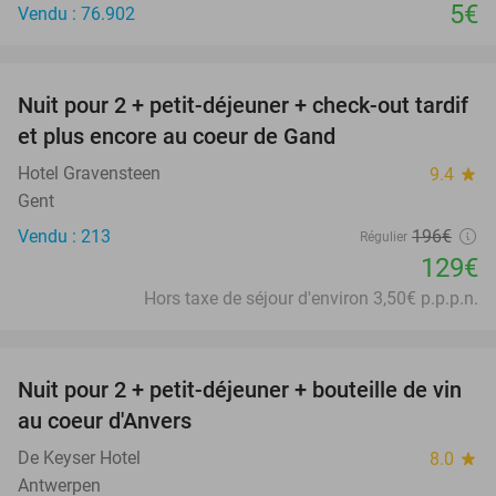
5€
Vendu : 76.902
favorite_border
Nuit pour 2 + petit-déjeuner + check-out tardif
34%
et plus encore au coeur de Gand
Hotel Gravensteen
9.4
star
Gent
Vendu : 213
196€
Régulier
129€
Hors taxe de séjour d'environ 3,50€ p.p.p.n.
favorite_border
Nuit pour 2 + petit-déjeuner + bouteille de vin
31%
au coeur d'Anvers
De Keyser Hotel
8.0
star
Antwerpen