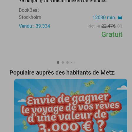
75 dagen gratis luisterboeken en e-books
BookBeat
Stockholm
12030 min.
directions_car
Vendu : 39.334
22
,47
€
Régulier
Gratuit
Populaire auprès des habitants de Metz: