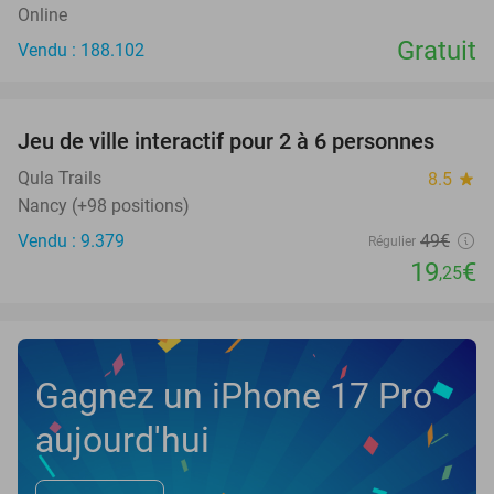
Online
Gratuit
Vendu : 188.102
favorite_border
Jeu de ville interactif pour 2 à 6 personnes
61%
Qula Trails
8.5
star
Nancy (+98 positions)
Vendu : 9.379
49€
Régulier
19
€
,25
Gagnez un iPhone 17 Pro
aujourd'hui