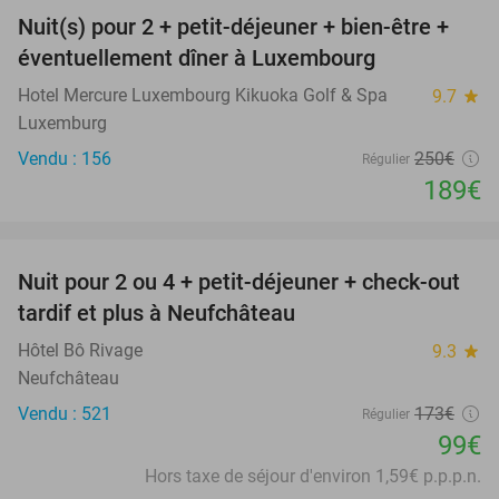
Nuit(s) pour 2 + petit-déjeuner + bien-être +
24%
éventuellement dîner à Luxembourg
Hotel Mercure Luxembourg Kikuoka Golf & Spa
9.7
star
Luxemburg
Vendu : 156
250€
Régulier
189€
favorite_border
Nuit pour 2 ou 4 + petit-déjeuner + check-out
43%
tardif et plus à Neufchâteau
Hôtel Bô Rivage
9.3
star
Neufchâteau
Vendu : 521
173€
Régulier
99€
Hors taxe de séjour d'environ 1,59€ p.p.p.n.