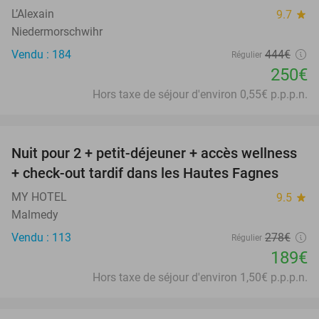
L’Alexain
9.7
star
Niedermorschwihr
Vendu : 184
444€
Régulier
250€
Hors taxe de séjour d'environ 0,55€ p.p.p.n.
favorite_border
Nuit pour 2 + petit-déjeuner + accès wellness
32%
+ check-out tardif dans les Hautes Fagnes
MY HOTEL
9.5
star
Malmedy
Vendu : 113
278€
Régulier
189€
Hors taxe de séjour d'environ 1,50€ p.p.p.n.
favorite_border