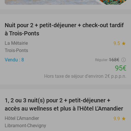
favorite_border
Nuit pour 2 + petit-déjeuner + check-out tardif
43%
à Trois-Ponts
La Métairie
9.5
star
Trois-Ponts
Vendu : 8
168€
Régulier
95€
Hors taxe de séjour d'environ 2€ p.p.p.n.
favorite_border
1, 2 ou 3 nuit(s) pour 2 + petit-déjeuner +
32%
NEW
accès au wellness et plus à l'Hôtel L'Amandier
TODAY
Hôtel L'Amandier
9.9
star
Libramont-Chevigny