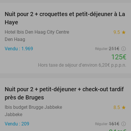
Nuit pour 2 + croquettes et petit-déjeuner à La
41%
Haye
Hotel Ibis Den Haag City Centre
9.5
star
Den Haag
Vendu : 1.969
211€
Régulier
125€
Hors taxe de séjour d'environ 6,20€ p.p.p.n.
favorite_border
Nuit pour 2 + petit-déjeuner + check-out tardif
48%
près de Bruges
Ibis budget Brugge Jabbeke
8.5
star
Jabbeke
Vendu : 209
161€
Régulier