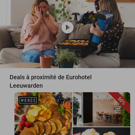
play_circle
Deals à proximité de Eurohotel
Leeuwarden
50%