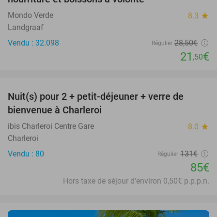
Mondo Verde
8.3
star
Landgraaf
Vendu : 32.098
28
,50
€
Régulier
21
€
,50
favorite_border
Nuit(s) pour 2 + petit-déjeuner + verre de
35%
bienvenue à Charleroi
ibis Charleroi Centre Gare
8.0
star
Charleroi
Vendu : 80
131€
Régulier
85€
Hors taxe de séjour d'environ 0,50€ p.p.p.n.