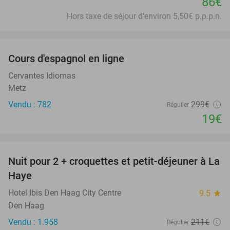
86€
Hors taxe de séjour d'environ 5,50€ p.p.p.n.
favorite_border
Cours d'espagnol en ligne
94%
Cervantes Idiomas
Metz
Vendu : 782
299€
Régulier
19€
favorite_border
Nuit pour 2 + croquettes et petit-déjeuner à La
41%
Haye
Hotel Ibis Den Haag City Centre
9.5
star
Den Haag
Vendu : 1.958
211€
Régulier