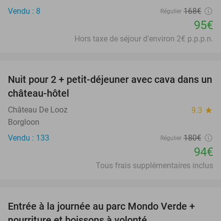
Vendu : 8
168€
Régulier
95€
Hors taxe de séjour d'environ 2€ p.p.p.n.
favorite_border
Nuit pour 2 + petit-déjeuner avec cava dans un
48%
château-hôtel
Château De Looz
9.3
star
Borgloon
Vendu : 133
180€
Régulier
94€
Tous frais supplémentaires inclus
favorite_border
Entrée à la journée au parc Mondo Verde +
25%
nourriture et boissons à volonté