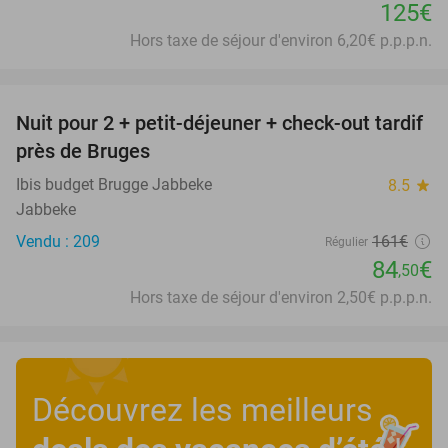
125€
Hors taxe de séjour d'environ 6,20€ p.p.p.n.
favorite_border
Nuit pour 2 + petit-déjeuner + check-out tardif
48%
près de Bruges
Ibis budget Brugge Jabbeke
8.5
star
Jabbeke
Vendu : 209
161€
Régulier
84
€
,50
Hors taxe de séjour d'environ 2,50€ p.p.p.n.
Découvrez les meilleurs