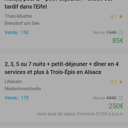
37%
tardif dans l'Eifel
Theis-Muehle
8.7
star
Biersdorf am See
Vendu : 150
134€
Régulier
85€
favorite_border
2, 3, 5 ou 7 nuits + petit-déjeuner + dîner en 4
44%
services et plus à Trois-Épis en Alsace
L’Alexain
9.7
star
Niedermorschwihr
Vendu : 179
444€
Régulier
250€
Hors taxe de séjour d'environ 0,55€ p.p.p.n.