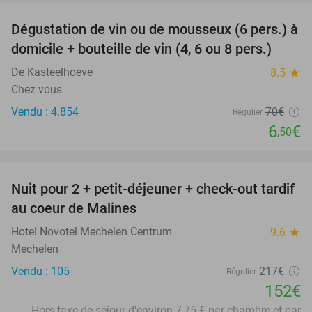
Dégustation de vin ou de mousseux (6 pers.) à
91%
domicile + bouteille de vin (4, 6 ou 8 pers.)
De Kasteelhoeve
8.5
star
Chez vous
Vendu : 4.854
70€
Régulier
6
€
,50
favorite_border
Nuit pour 2 + petit-déjeuner + check-out tardif
30%
au coeur de Malines
Hotel Novotel Mechelen Centrum
9.6
star
Mechelen
Vendu : 105
217€
Régulier
152€
Hors taxe de séjour d'environ 7,75 € par chambre et par