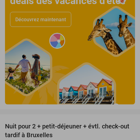
deals des vacances d’été
!
Découvrez maintenant
favorite_border
Nuit pour 2 + petit-déjeuner + évtl. check-out
35%
tardif à Bruxelles