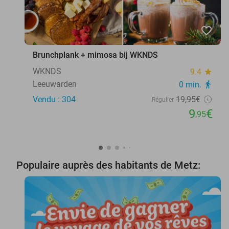
favorite_border
Brunchplank + mimosa bij WKNDS
WKNDS
9.4
star
Leeuwarden
0 min.
directions_walk
Vendu : 304
19
,95
€
Régulier
9
€
,95
Populaire auprès des habitants de Metz: