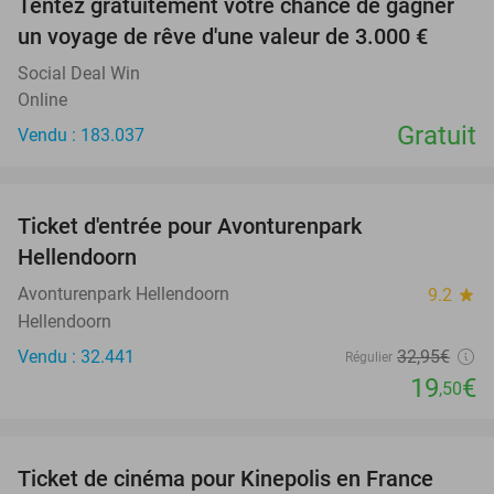
Tentez gratuitement votre chance de gagner
un voyage de rêve d'une valeur de 3.000 €
Social Deal Win
Online
Gratuit
Vendu : 183.037
favorite_border
Ticket d'entrée pour Avonturenpark
41%
Hellendoorn
Avonturenpark Hellendoorn
9.2
star
Hellendoorn
Vendu : 32.441
32
,95
€
Régulier
19
€
,50
favorite_border
Ticket de cinéma pour Kinepolis en France
27%