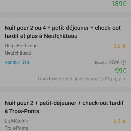
189€
favorite_border
Nuit pour 2 ou 4 + petit-déjeuner + check-out
43%
tardif et plus à Neufchâteau
Hôtel Bô Rivage
9.2
star
Neufchâteau
Vendu : 513
173€
Régulier
99€
Hors taxe de séjour d'environ 1,59€ p.p.p.n.
favorite_border
Nuit pour 2 + petit-déjeuner + check-out tardif
43%
à Trois-Ponts
La Métairie
9.5
star
Trois-Ponts