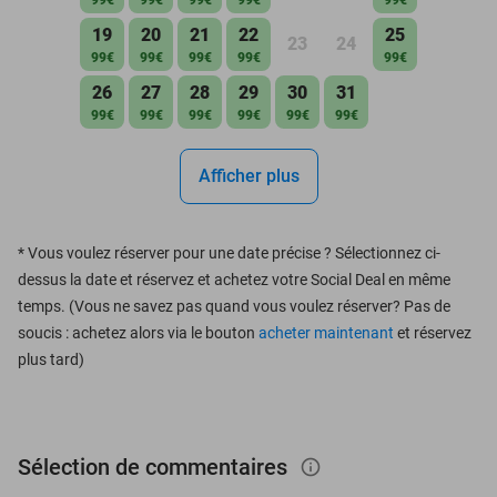
19
20
21
22
25
23
24
99€
99€
99€
99€
99€
26
27
28
29
30
31
99€
99€
99€
99€
99€
99€
Afficher plus
*
Vous voulez réserver pour une date précise ? Sélectionnez ci-
dessus la date et réservez et achetez votre Social Deal en même
temps. (Vous ne savez pas quand vous voulez réserver? Pas de
soucis : achetez alors via le bouton
acheter maintenant
et réservez
plus tard)
Sélection de commentaires
info_outlined