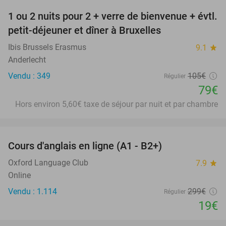
1 ou 2 nuits pour 2 + verre de bienvenue + évtl.
25%
petit-déjeuner et dîner à Bruxelles
Ibis Brussels Erasmus
9.1
star
Anderlecht
Vendu : 349
105€
Régulier
79€
Hors environ 5,60€ taxe de séjour par nuit et par chambre
favorite_border
Cours d'anglais en ligne (A1 - B2+)
94%
Oxford Language Club
7.9
star
Online
Vendu : 1.114
299€
Régulier
19€
favorite_border