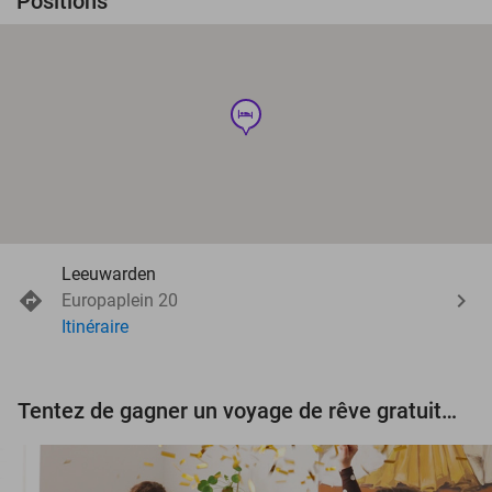
Positions
hotel
Leeuwarden
Europaplein 20
Itinéraire
Tentez de gagner un voyage de rêve gratuit d'une valeur de 3.000 € !