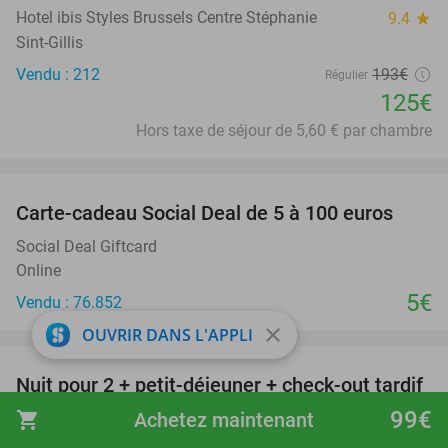
Hotel ibis Styles Brussels Centre Stéphanie
9.4
star
Sint-Gillis
Vendu : 212
193€
Régulier
125€
Hors taxe de séjour de 5,60 € par chambre
favorite_border
Carte-cadeau Social Deal de 5 à 100 euros
Social Deal Giftcard
Online
5€
Vendu : 76.852
close
favorite_border
OUVRIR DANS L'APPLI
Nuit pour 2 + petit-déjeuner + check-out tardif
34%
et plus encore au coeur de Gand
99€
shopping_cart
Achetez maintenant
Hotel Gravensteen
9.4
star