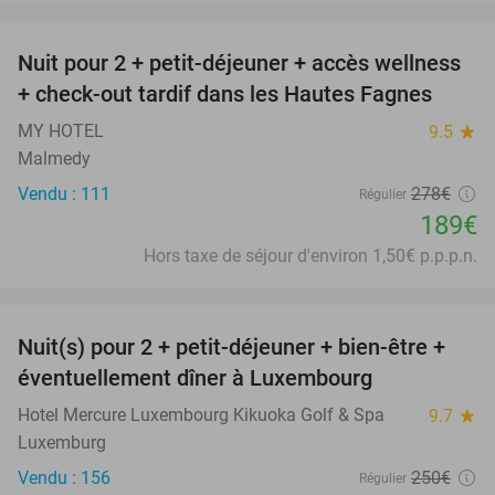
favorite_border
Nuit pour 2 + petit-déjeuner + accès wellness
32%
+ check-out tardif dans les Hautes Fagnes
MY HOTEL
9.5
star
Malmedy
Vendu : 111
278€
Régulier
189€
Hors taxe de séjour d'environ 1,50€ p.p.p.n.
favorite_border
Nuit(s) pour 2 + petit-déjeuner + bien-être +
24%
éventuellement dîner à Luxembourg
Hotel Mercure Luxembourg Kikuoka Golf & Spa
9.7
star
Luxemburg
Vendu : 156
250€
Régulier