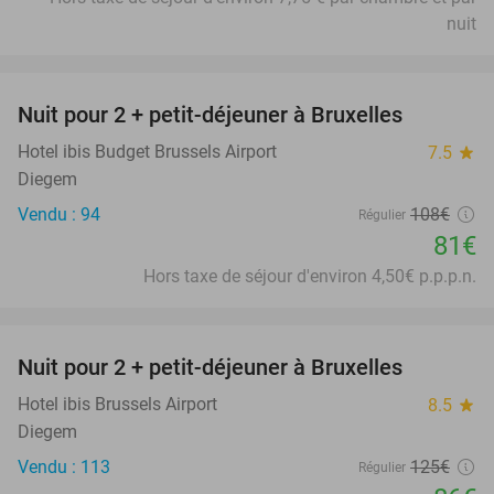
nuit
favorite_border
Nuit pour 2 + petit-déjeuner à Bruxelles
25%
Hotel ibis Budget Brussels Airport
7.5
star
Diegem
Vendu : 94
108€
Régulier
81€
Hors taxe de séjour d'environ 4,50€ p.p.p.n.
favorite_border
Nuit pour 2 + petit-déjeuner à Bruxelles
31%
Hotel ibis Brussels Airport
8.5
star
Diegem
Vendu : 113
125€
Régulier