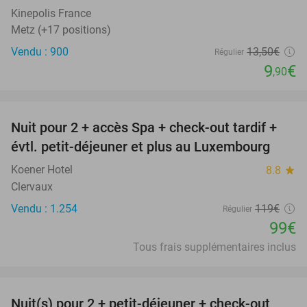
SOLD
OUT
Kinepolis France
Metz (+17 positions)
Vendu : 900
13
,50
€
Régulier
9
€
,90
favorite_border
Nuit pour 2 + accès Spa + check-out tardif +
17%
évtl. petit-déjeuner et plus au Luxembourg
Koener Hotel
8.8
star
Clervaux
Vendu : 1.254
119€
Régulier
99€
Tous frais supplémentaires inclus
favorite_border
Nuit(s) pour 2 + petit-déjeuner + check-out