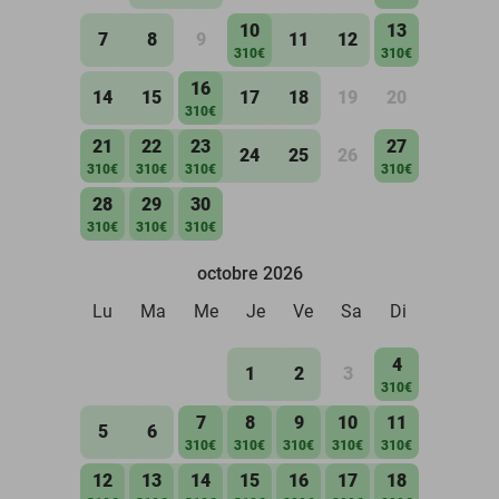
10
13
7
8
9
11
12
310€
310€
16
14
15
17
18
19
20
310€
21
22
23
27
24
25
26
310€
310€
310€
310€
28
29
30
310€
310€
310€
octobre 2026
Lu
Ma
Me
Je
Ve
Sa
Di
4
1
2
3
310€
7
8
9
10
11
5
6
310€
310€
310€
310€
310€
12
13
14
15
16
17
18