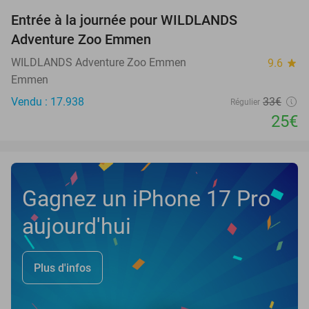
Entrée à la journée pour WILDLANDS
24%
Adventure Zoo Emmen
WILDLANDS Adventure Zoo Emmen
9.6
star
Emmen
Vendu : 17.938
33€
Régulier
25€
Gagnez un iPhone 17 Pro
aujourd'hui
Plus d'infos