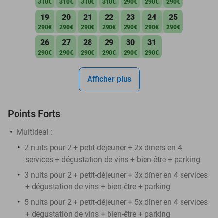
310€
310€
310€
310€
290€
290€
290€
19
20
21
22
23
24
25
290€
290€
290€
290€
290€
290€
290€
26
27
28
29
30
31
290€
290€
290€
290€
290€
290€
Afficher plus
Points Forts
Multideal :
2 nuits pour 2 + petit-déjeuner + 2x dîners en 4
services + dégustation de vins + bien-être + parking
3 nuits pour 2 + petit-déjeuner + 3x dîner en 4 services
+ dégustation de vins + bien-être + parking
5 nuits pour 2 + petit-déjeuner + 5x dîner en 4 services
+ dégustation de vins + bien-être + parking