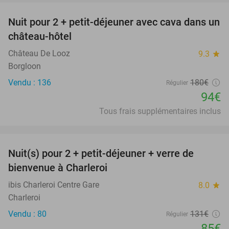
Nuit pour 2 + petit-déjeuner avec cava dans un
48%
château-hôtel
Château De Looz
9.3
star
Borgloon
Vendu : 136
180€
Régulier
94€
Tous frais supplémentaires inclus
favorite_border
Nuit(s) pour 2 + petit-déjeuner + verre de
35%
bienvenue à Charleroi
ibis Charleroi Centre Gare
8.0
star
Charleroi
Vendu : 80
131€
Régulier
85€