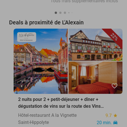
Tous frais supplémentaires inclus
Deals à proximité de L'Alexain
22%
favorite_border
2 nuits pour 2 + petit-déjeuner + dîner +
dégustation de vins sur la route des Vins
d'Alsace
Hôtel-restaurant A la Vignette
9.7
star
Saint-Hippolyte
20 min.
directions_car