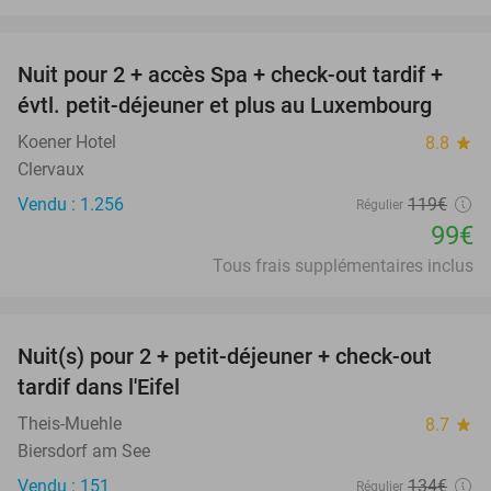
favorite_border
Nuit pour 2 + accès Spa + check-out tardif +
17%
évtl. petit-déjeuner et plus au Luxembourg
Koener Hotel
8.8
star
Clervaux
Vendu : 1.256
119€
Régulier
99€
Tous frais supplémentaires inclus
favorite_border
Nuit(s) pour 2 + petit-déjeuner + check-out
37%
tardif dans l'Eifel
Theis-Muehle
8.7
star
Biersdorf am See
Vendu : 151
134€
Régulier