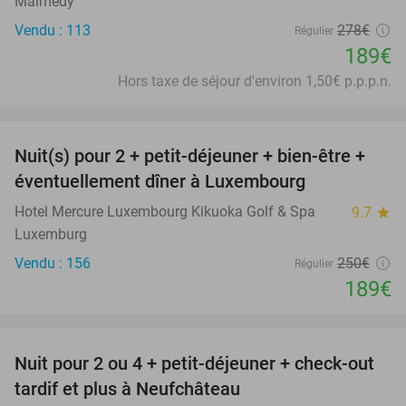
Malmedy
Vendu : 113
278€
Régulier
189€
Hors taxe de séjour d'environ 1,50€ p.p.p.n.
favorite_border
Nuit(s) pour 2 + petit-déjeuner + bien-être +
24%
éventuellement dîner à Luxembourg
Hotel Mercure Luxembourg Kikuoka Golf & Spa
9.7
star
Luxemburg
Vendu : 156
250€
Régulier
189€
favorite_border
Nuit pour 2 ou 4 + petit-déjeuner + check-out
43%
tardif et plus à Neufchâteau