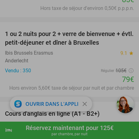
Hors taxe de séjour d'environ 0,50€ p.p.p.n.
favorite_border
1 ou 2 nuits pour 2 + verre de bienvenue + évtl.
25%
petit-déjeuner et dîner à Bruxelles
Ibis Brussels Erasmus
9.1
star
Anderlecht
Vendu : 350
105€
Régulier
79€
Hors environ 5,60€ taxe de séjour par nuit et par chambre
favorite_border
close
OUVRIR DANS L'APPLI
Cours d'anglais en ligne (A1 - B2+)
94%
Oxford Language Club
7.9
star
Réservez maintenant pour 125€
hotel
shopping_cart
Réserver maintenant
navigate_next
Online
par chambre, par nuit