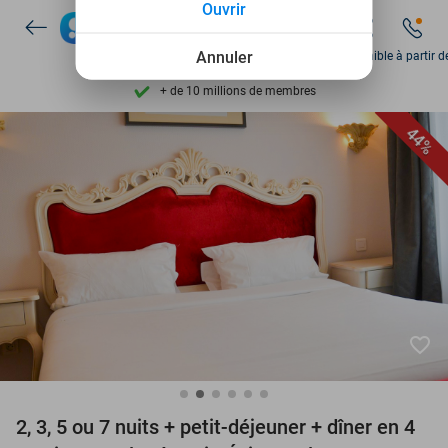
Ouvrir
Disponible 7 jours par semaine
+ de 10 millions de membres
Annuler
Disponible à partir d
9,4
basé sur
206 123 avis
Découvrez + de 15.000 deals
44%
Disponible 7 jours par semaine
+ de 10 millions de membres
favorite_border
2, 3, 5 ou 7 nuits + petit-déjeuner + dîner en 4