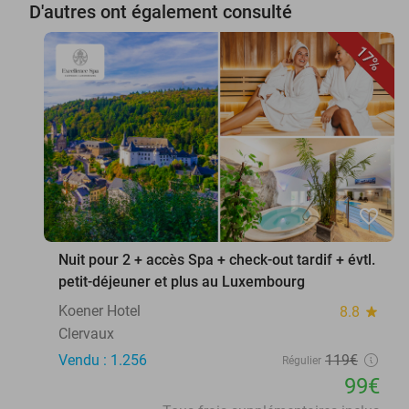
D'autres ont également consulté
17%
favorite_border
Nuit pour 2 + accès Spa + check-out tardif + évtl.
petit-déjeuner et plus au Luxembourg
Koener Hotel
8.8
star
Clervaux
Vendu : 1.256
119€
Régulier
99€