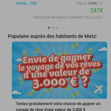
Vendu : 169
318€
Régulier
247€
Hors taxe de séjour d'environ 1€ p.p.p.n.
Populaire auprès des habitants de Metz:
favorite_border
Tentez gratuitement votre chance de gagner un
voyage de rêve d'une valeur de 3.000 €