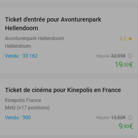
favorite_border
Ticket d'entrée pour Avonturenpark
41%
Hellendoorn
Avonturenpark Hellendoorn
9.2
star
Hellendoorn
Vendu : 33.162
32
,95
€
Régulier
19
€
,50
favorite_border
Ticket de cinéma pour Kinepolis en France
27%
SOLD
OUT
Kinepolis France
Metz (+17 positions)
Vendu : 900
13
,50
€
Régulier
9
€
,90