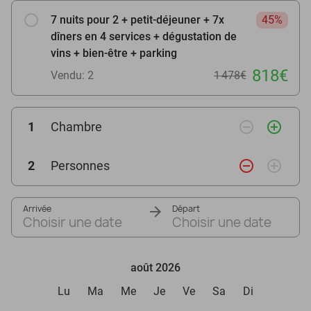
7 nuits pour 2 + petit-déjeuner + 7x
45%
dîners en 4 services + dégustation de
vins + bien-être + parking
818€
Vendu: 2
1 478€
remove_circle_outline
add_circle_outline
1
Chambre
remove_circle_outline
add_circle_outline
2
Personnes
Arrivée
Départ
Choisir une date
Choisir une date
août 2026
Lu
Ma
Me
Je
Ve
Sa
Di