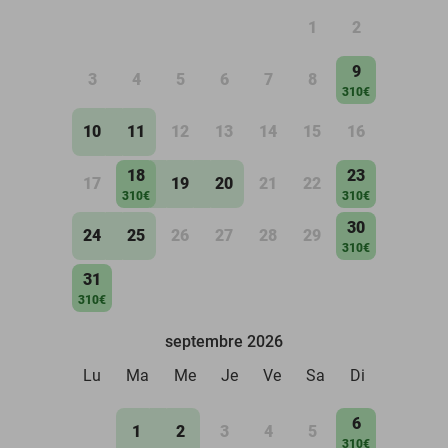
1
2
9
3
4
5
6
7
8
310€
10
11
12
13
14
15
16
18
23
17
19
20
21
22
310€
310€
30
24
25
26
27
28
29
310€
31
310€
septembre 2026
Lu
Ma
Me
Je
Ve
Sa
Di
6
1
2
3
4
5
310€