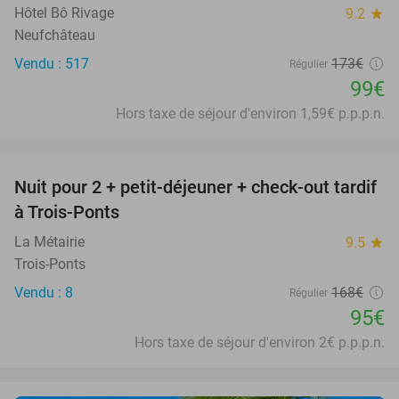
Hôtel Bô Rivage
9.2
star
Neufchâteau
Vendu : 517
173€
Régulier
99€
Hors taxe de séjour d'environ 1,59€ p.p.p.n.
favorite_border
Nuit pour 2 + petit-déjeuner + check-out tardif
43%
à Trois-Ponts
La Métairie
9.5
star
Trois-Ponts
Vendu : 8
168€
Régulier
95€
Hors taxe de séjour d'environ 2€ p.p.p.n.