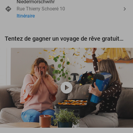
Niedermorschwihr
Rue Thierry Schoeré 10
Itinéraire
Tentez de gagner un voyage de rêve gratuit d'une valeur de 3.000 € !
play_circle