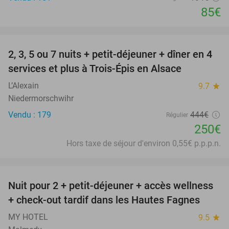
85€
favorite_border
2, 3, 5 ou 7 nuits + petit-déjeuner + dîner en 4
44%
services et plus à Trois-Épis en Alsace
L’Alexain
9.7
star
Niedermorschwihr
Vendu : 179
444€
Régulier
250€
Hors taxe de séjour d'environ 0,55€ p.p.p.n.
favorite_border
Nuit pour 2 + petit-déjeuner + accès wellness
32%
+ check-out tardif dans les Hautes Fagnes
MY HOTEL
9.5
star