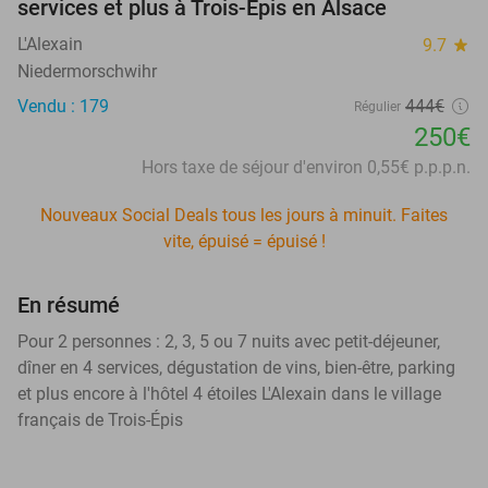
services et plus à Trois-Épis en Alsace
L'Alexain
9.7
star
Niedermorschwihr
Vendu : 179
444€
Régulier
250€
Hors taxe de séjour d'environ 0,55€ p.p.p.n.
Nouveaux Social Deals tous les jours à minuit. Faites
vite, épuisé = épuisé !
En résumé
Pour 2 personnes : 2, 3, 5 ou 7 nuits avec petit-déjeuner,
dîner en 4 services, dégustation de vins, bien-être, parking
et plus encore à l'hôtel 4 étoiles L'Alexain dans le village
français de Trois-Épis