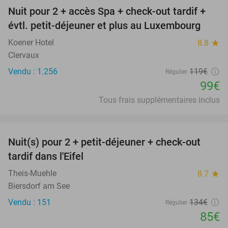
Nuit pour 2 + accès Spa + check-out tardif +
17%
évtl. petit-déjeuner et plus au Luxembourg
Koener Hotel
8.8
star
Clervaux
Vendu : 1.256
119€
Régulier
99€
Tous frais supplémentaires inclus
favorite_border
Nuit(s) pour 2 + petit-déjeuner + check-out
37%
tardif dans l'Eifel
Theis-Muehle
8.7
star
Biersdorf am See
Vendu : 151
134€
Régulier
85€