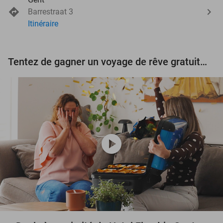
Barrestraat 3
Itinéraire
Tentez de gagner un voyage de rêve gratuit d'une valeur de 3.000 € !
play_circle