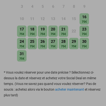
3
4
5
6
7
8
9
16
10
11
12
13
14
15
75€
17
18
19
20
21
23
22
75€
75€
75€
75€
75€
75€
24
25
26
27
28
29
30
75€
75€
75€
75€
75€
75€
75€
31
75€
*
Vous voulez réserver pour une date précise ? Sélectionnez ci-
dessus la date et réservez et achetez votre Social Deal en même
temps. (Vous ne savez pas quand vous voulez réserver? Pas de
soucis : achetez alors via le bouton
acheter maintenant
et réservez
plus tard)