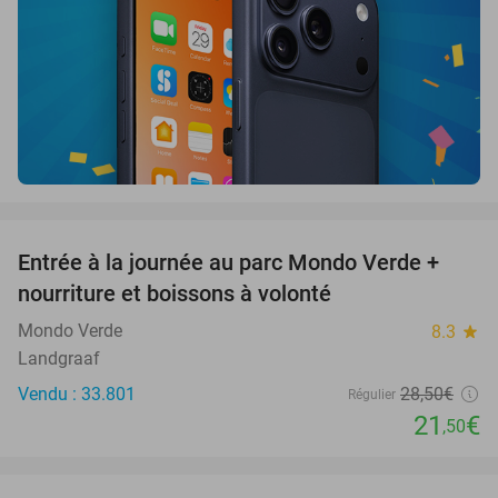
favorite_border
Entrée à la journée au parc Mondo Verde +
25%
nourriture et boissons à volonté
Mondo Verde
8.3
star
Landgraaf
Vendu : 33.801
28
,50
€
Régulier
21
€
,50
favorite_border