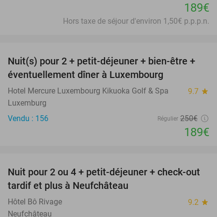
189€
Hors taxe de séjour d'environ 1,50€ p.p.p.n.
favorite_border
Nuit(s) pour 2 + petit-déjeuner + bien-être +
24%
éventuellement dîner à Luxembourg
Hotel Mercure Luxembourg Kikuoka Golf & Spa
9.7
star
Luxemburg
Vendu : 156
250€
Régulier
189€
favorite_border
Nuit pour 2 ou 4 + petit-déjeuner + check-out
43%
tardif et plus à Neufchâteau
Hôtel Bô Rivage
9.2
star
Neufchâteau