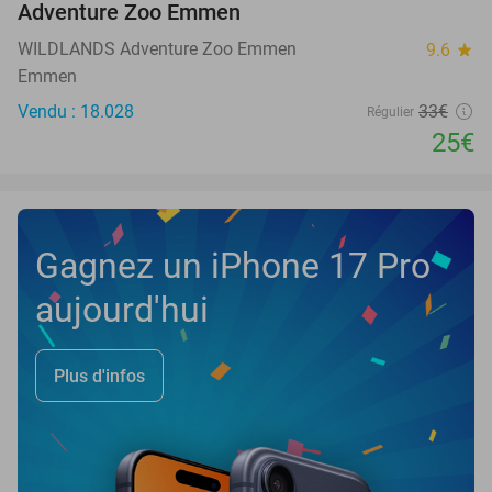
Adventure Zoo Emmen
WILDLANDS Adventure Zoo Emmen
9.6
star
Emmen
Vendu : 18.028
33€
Régulier
25€
Gagnez un iPhone 17 Pro
aujourd'hui
Plus d'infos