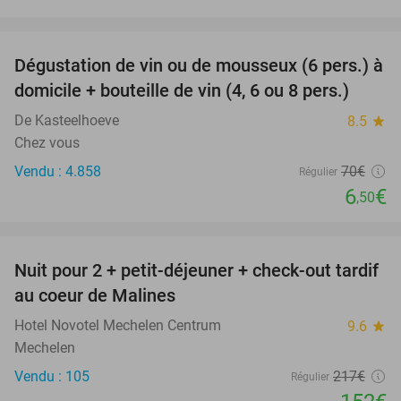
favorite_border
Dégustation de vin ou de mousseux (6 pers.) à
91%
domicile + bouteille de vin (4, 6 ou 8 pers.)
De Kasteelhoeve
8.5
star
Chez vous
Vendu : 4.858
70€
Régulier
6
€
,50
favorite_border
Nuit pour 2 + petit-déjeuner + check-out tardif
30%
au coeur de Malines
Hotel Novotel Mechelen Centrum
9.6
star
Mechelen
Vendu : 105
217€
Régulier