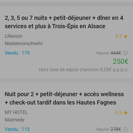
favorite_border
2, 3, 5 ou 7 nuits + petit-déjeuner + dîner en 4
44%
services et plus à Trois-Épis en Alsace
L’Alexain
9.7
star
Niedermorschwihr
Vendu : 179
444€
Régulier
250€
Hors taxe de séjour d'environ 0,55€ p.p.p.n.
favorite_border
Nuit pour 2 + petit-déjeuner + accès wellness
32%
+ check-out tardif dans les Hautes Fagnes
MY HOTEL
9.5
star
Malmedy
Vendu : 113
278€
Régulier