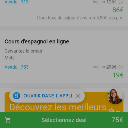
Vendu : 113
125€
Régulier
86€
Hors taxe de séjour d'environ 5,50€ p.p.p.n.
favorite_border
Cours d'espagnol en ligne
94%
Cervantes Idiomas
Metz
Vendu : 783
299€
Régulier
19€
close
OUVRIR DANS L'APPLI
Découvrez les meilleurs
deals des vacances d’été
!
75€
shopping_cart
Sélectionnez deal