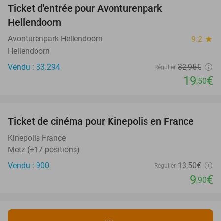
Ticket d'entrée pour Avonturenpark
41%
Hellendoorn
Avonturenpark Hellendoorn
9.2
star
Hellendoorn
Vendu : 33.294
32
,95
€
Régulier
19
€
,50
favorite_border
Ticket de cinéma pour Kinepolis en France
27%
SOLD
OUT
Kinepolis France
Metz (+17 positions)
Vendu : 900
13
,50
€
Régulier
9
€
,90