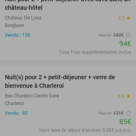
48%
château-hôtel
Château De Looz
9.3
star
Borgloon
Vendu : 136
180€
Régulier
94€
Tous frais supplémentaires inclus
favorite_border
Nuit(s) pour 2 + petit-déjeuner + verre de
35%
bienvenue à Charleroi
ibis Charleroi Centre Gare
8.0
star
Charleroi
Vendu : 80
131€
Régulier
85€
Hors taxe de séjour d'environ 0,50€ p.p.p.n.