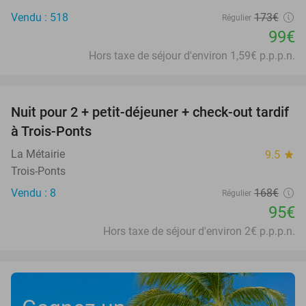
Vendu : 518
173€
Régulier
99€
Hors taxe de séjour d'environ 1,59€ p.p.p.n.
favorite_border
Nuit pour 2 + petit-déjeuner + check-out tardif
43%
à Trois-Ponts
La Métairie
9.5
star
Trois-Ponts
Vendu : 8
168€
Régulier
95€
Hors taxe de séjour d'environ 2€ p.p.p.n.