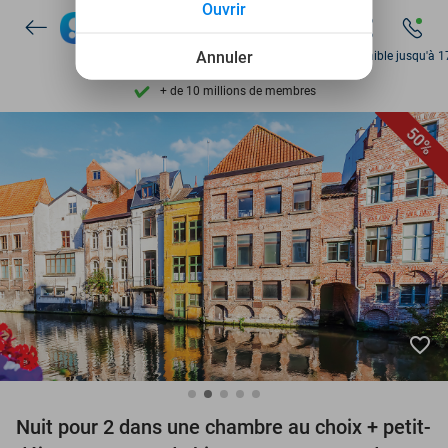
Ouvrir
Disponible 7 jours par semaine
Annuler
Disponible jusqu'à 1
+ de 10 millions de membres
9,4
basé sur
206 138 avis
50%
Découvrez + de 15.000 deals
Disponible 7 jours par semaine
+ de 10 millions de membres
favorite_border
Nuit pour 2 dans une chambre au choix + petit-