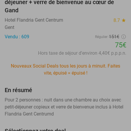
déjeuner + verre de bienvenue au cœur de
Gand
Hotel Flandria Gent Centrum
8.7
star
Gent
Vendu : 609
151€
Régulier
75€
Hors taxe de séjour d'environ 4,40€ p.p.p.n.
Nouveaux Social Deals tous les jours à minuit. Faites
vite, épuisé = épuisé !
En résumé
Pour 2 personnes : nuit dans une chambre au choix avec
petit-déjeuner copieux et verre de bienvenue inclus à Hotel
Flandria Gent Centrumd
Sélectionnez votre deal