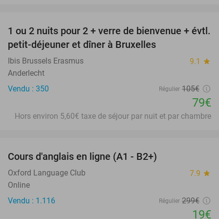
favorite_border
1 ou 2 nuits pour 2 + verre de bienvenue + évtl.
25%
petit-déjeuner et dîner à Bruxelles
Ibis Brussels Erasmus
9.1
star
Anderlecht
Vendu : 350
105€
Régulier
79€
Hors environ 5,60€ taxe de séjour par nuit et par chambre
favorite_border
Cours d'anglais en ligne (A1 - B2+)
94%
Oxford Language Club
7.9
star
Online
Vendu : 1.116
299€
Régulier
19€