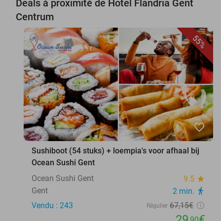
Deals à proximité de Hotel Flandria Gent
Centrum
55%
favorite_border
Sushiboot (54 stuks) + loempia's voor afhaal bij
Ocean Sushi Gent
Ocean Sushi Gent
9.5
star
Gent
2 min.
directions_walk
Vendu : 243
67
,15
€
Régulier
29
€
,90