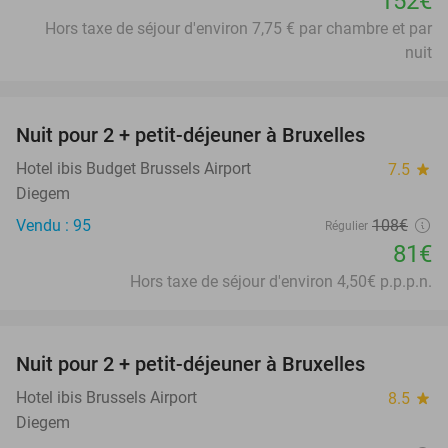
152€
Hors taxe de séjour d'environ 7,75 € par chambre et par
nuit
favorite_border
Nuit pour 2 + petit-déjeuner à Bruxelles
25%
Hotel ibis Budget Brussels Airport
7.5
star
Diegem
Vendu : 95
108€
Régulier
81€
Hors taxe de séjour d'environ 4,50€ p.p.p.n.
favorite_border
Nuit pour 2 + petit-déjeuner à Bruxelles
31%
Hotel ibis Brussels Airport
8.5
star
Diegem