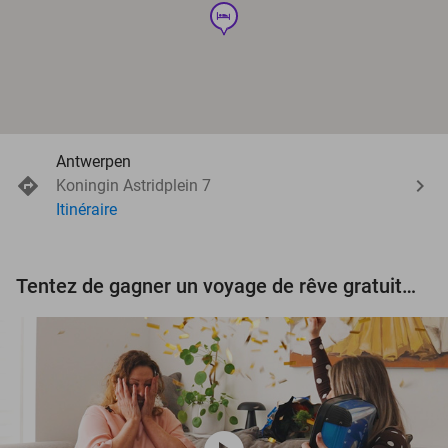
hotel
Antwerpen
Koningin Astridplein 7
Itinéraire
Tentez de gagner un voyage de rêve gratuit d'une valeur de 3.000 € !