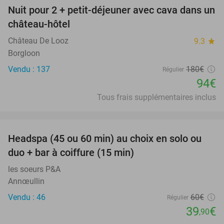
Nuit pour 2 + petit-déjeuner avec cava dans un
48%
château-hôtel
Château De Looz
9.3
star
Borgloon
Vendu : 137
180€
Régulier
94€
Tous frais supplémentaires inclus
favorite_border
Headspa (45 ou 60 min) au choix en solo ou
34%
duo + bar à coiffure (15 min)
les soeurs P&A
Annœullin
Vendu : 46
60€
Régulier
39
€
,90