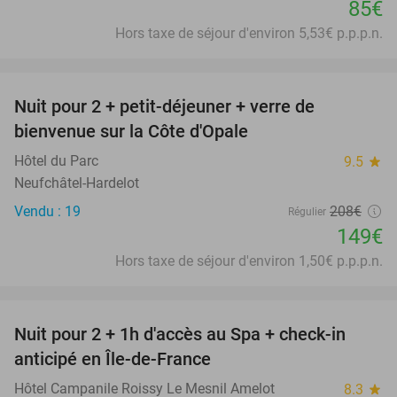
85€
Hors taxe de séjour d'environ 5,53€ p.p.p.n.
favorite_border
Nuit pour 2 + petit-déjeuner + verre de
28%
bienvenue sur la Côte d'Opale
Hôtel du Parc
9.5
star
Neufchâtel-Hardelot
Vendu : 19
208€
Régulier
149€
Hors taxe de séjour d'environ 1,50€ p.p.p.n.
favorite_border
Nuit pour 2 + 1h d'accès au Spa + check-in
42%
anticipé en Île-de-France
Hôtel Campanile Roissy Le Mesnil Amelot
8.3
star