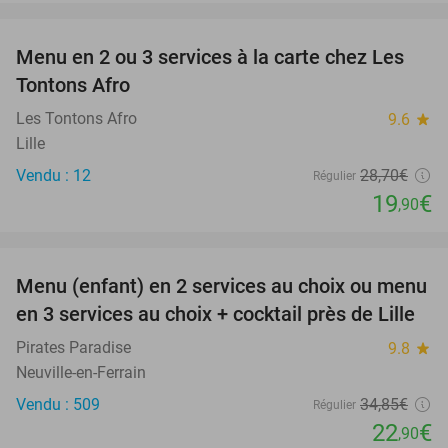
favorite_border
Menu en 2 ou 3 services à la carte chez Les
31%
Tontons Afro
Les Tontons Afro
9.6
star
Lille
Vendu : 12
28
,70
€
Régulier
19
€
,90
favorite_border
Menu (enfant) en 2 services au choix ou menu
34%
en 3 services au choix + cocktail près de Lille
Pirates Paradise
9.8
star
Neuville-en-Ferrain
Vendu : 509
34
,85
€
Régulier
22
€
,90