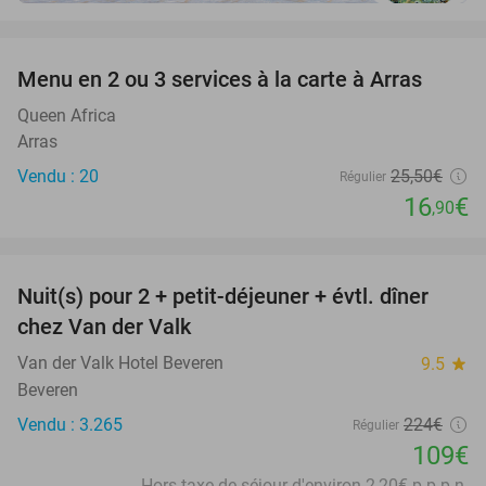
favorite_border
Menu en 2 ou 3 services à la carte à Arras
34%
Queen Africa
Arras
Vendu : 20
25
,50
€
Régulier
16
€
,90
favorite_border
Nuit(s) pour 2 + petit-déjeuner + évtl. dîner
51%
chez Van der Valk
Van der Valk Hotel Beveren
9.5
star
Beveren
Vendu : 3.265
224€
Régulier
109€
Hors taxe de séjour d'environ 2,20€ p.p.p.n.