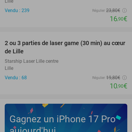
Lille
Vendu : 239
23
,80
€
Régulier
16
€
,90
favorite_border
2 ou 3 parties de laser game (30 min) au cœur
45%
de Lille
Starship Laser Lille centre
Lille
Vendu : 68
19
,80
€
Régulier
10
€
,90
Gagnez un iPhone 17 Pro
aujourd'hui