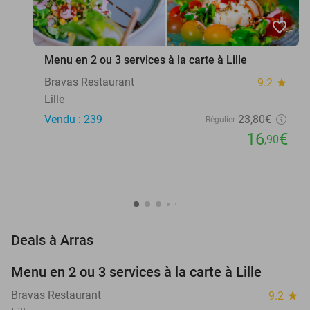
favorite_border
Menu en 2 ou 3 services à la carte à Lille
Bravas Restaurant
9.2
star
Lille
Vendu : 239
23
,80
€
Régulier
16
€
,90
favorite_border
Deals à Arras
Menu en 2 ou 3 services à la carte à Lille
29%
Bravas Restaurant
9.2
star