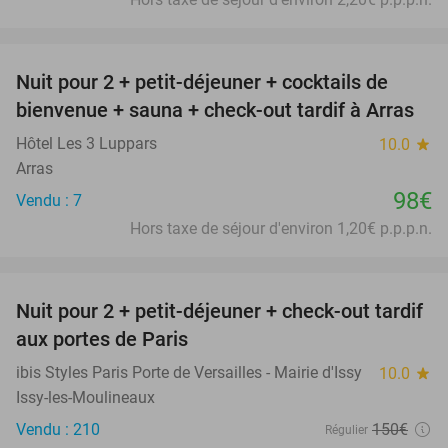
favorite_border
Nuit pour 2 + petit-déjeuner + cocktails de
bienvenue + sauna + check-out tardif à Arras
Hôtel Les 3 Luppars
10.0
star
Arras
98€
Vendu : 7
Hors taxe de séjour d'environ 1,20€ p.p.p.n.
favorite_border
Nuit pour 2 + petit-déjeuner + check-out tardif
43%
aux portes de Paris
ibis Styles Paris Porte de Versailles - Mairie d'Issy
10.0
star
Issy-les-Moulineaux
Vendu : 210
150€
Régulier