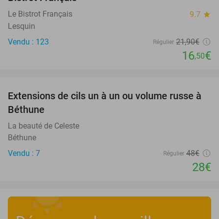
Le Bistrot Français
9.7
star
Lesquin
Vendu : 123
21
,90
€
Régulier
16
€
,50
favorite_border
Extensions de cils un à un ou volume russe à
42%
Béthune
La beauté de Celeste
Béthune
Vendu : 7
48€
Régulier
28€