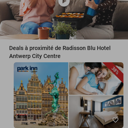
play_circle
Deals à proximité de Radisson Blu Hotel
Antwerp City Centre
38%
favorite_border