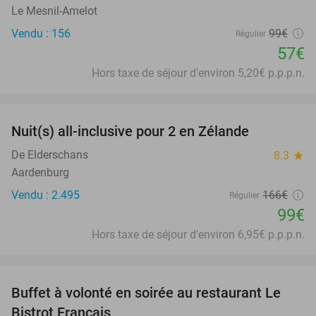
Le Mesnil-Amelot
Vendu : 156
99€
Régulier
57€
Hors taxe de séjour d'environ 5,20€ p.p.p.n.
favorite_border
Nuit(s) all-inclusive pour 2 en Zélande
40%
De Elderschans
8.3
star
Aardenburg
Vendu : 2.495
166€
Régulier
99€
Hors taxe de séjour d'environ 6,95€ p.p.p.n.
favorite_border
Buffet à volonté en soirée au restaurant Le
25%
Bistrot Français