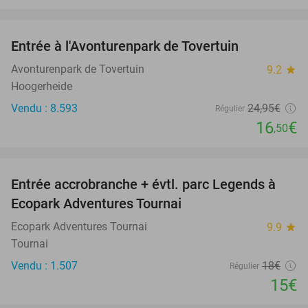
favorite_border
Entrée à l'Avonturenpark de Tovertuin
34%
Avonturenpark de Tovertuin
9.2
star
Hoogerheide
Vendu : 8.593
24
,95
€
Régulier
16
€
,50
favorite_border
Entrée accrobranche + évtl. parc Legends à
17%
Ecopark Adventures Tournai
Ecopark Adventures Tournai
9.9
star
Tournai
Vendu : 1.507
18€
Régulier
15€