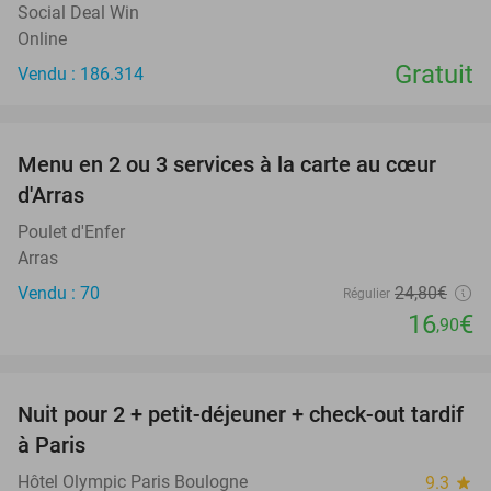
Social Deal Win
Online
Gratuit
Vendu : 186.314
favorite_border
Menu en 2 ou 3 services à la carte au cœur
32%
d'Arras
Poulet d'Enfer
Arras
Vendu : 70
24
,80
€
Régulier
16
€
,90
favorite_border
Nuit pour 2 + petit-déjeuner + check-out tardif
62%
à Paris
Hôtel Olympic Paris Boulogne
9.3
star