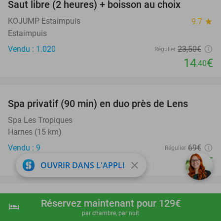
Saut libre (2 heures) + boisson au choix
39%
KOJUMP Estaimpuis
9.7
star
Estaimpuis
Vendu : 1.020
23
,50
€
Régulier
14
€
,40
favorite_border
Spa privatif (90 min) en duo près de Lens
39%
Spa Les Tropiques
Harnes (15 km)
Vendu : 9
69€
Régulier
42€
close
OUVRIR DANS L'APPLI
favorite_border
Nuit pour 2 + petit-déjeuner + check-in
Réservez maintenant pour 129€
34%
hotel
shopping_cart
Réserver maintenant
navigate_next
par chambre, par nuit
anticipé à Orléans