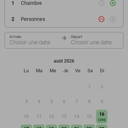
remove_circle_outline
add_circle_outline
1
Chambre
remove_circle_outline
add_circle_outline
2
Personnes
Arrivée
Départ
Choisir une date
Choisir une date
août 2026
Lu
Ma
Me
Je
Ve
Sa
Di
1
2
3
4
5
6
7
8
9
16
10
11
12
13
14
15
129€