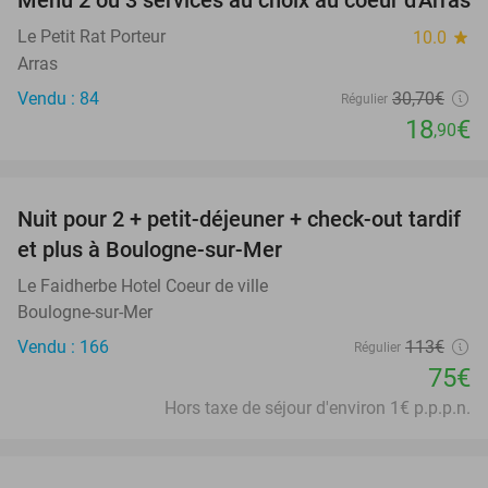
Menu 2 ou 3 services au choix au coeur d'Arras
38%
Le Petit Rat Porteur
10.0
star
Arras
Vendu : 84
30
,70
€
Régulier
18
€
,90
favorite_border
Nuit pour 2 + petit-déjeuner + check-out tardif
34%
et plus à Boulogne-sur-Mer
Le Faidherbe Hotel Coeur de ville
Boulogne-sur-Mer
Vendu : 166
113€
Régulier
75€
Hors taxe de séjour d'environ 1€ p.p.p.n.
favorite_border