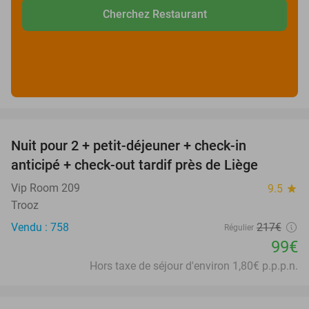
Cherchez Restaurant
favorite_border
Nuit pour 2 + petit-déjeuner + check-in
54%
anticipé + check-out tardif près de Liège
Vip Room 209
9.5
star
Trooz
Vendu : 758
217€
Régulier
99€
Hors taxe de séjour d'environ 1,80€ p.p.p.n.
favorite_border