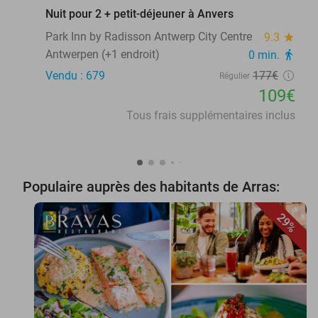
Nuit pour 2 + petit-déjeuner à Anvers
Park Inn by Radisson Antwerp City Centre
9.3
star
Antwerpen (+1 endroit)
0 min.
directions_walk
Vendu : 679
177€
Régulier
109€
Tous frais supplémentaires inclus
Populaire auprès des habitants de Arras:
29%