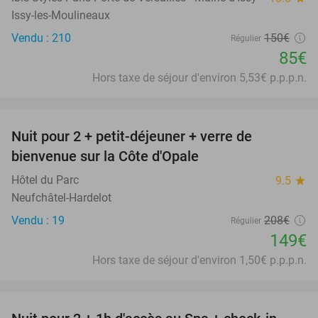
Issy-les-Moulineaux
Vendu : 210
150€
Régulier
85€
Hors taxe de séjour d'environ 5,53€ p.p.p.n.
favorite_border
Nuit pour 2 + petit-déjeuner + verre de
28%
bienvenue sur la Côte d'Opale
Hôtel du Parc
9.5
star
Neufchâtel-Hardelot
Vendu : 19
208€
Régulier
149€
Hors taxe de séjour d'environ 1,50€ p.p.p.n.
favorite_border