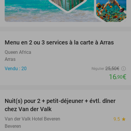
favorite_border
Menu en 2 ou 3 services à la carte à Arras
34%
Queen Africa
Arras
Vendu : 20
25
,50
€
Régulier
16
€
,90
favorite_border
Nuit(s) pour 2 + petit-déjeuner + évtl. dîner
51%
chez Van der Valk
Van der Valk Hotel Beveren
9.5
star
Beveren