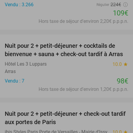
Vendu : 3.266
224€
Régulier
109€
Hors taxe de séjour d'environ 2,20€ p.p.p.n.
favorite_border
Nuit pour 2 + petit-déjeuner + cocktails de
bienvenue + sauna + check-out tardif à Arras
Hôtel Les 3 Luppars
10.0
star
Arras
98€
Vendu : 7
Hors taxe de séjour d'environ 1,20€ p.p.p.n.
favorite_border
Nuit pour 2 + petit-déjeuner + check-out tardif
43%
aux portes de Paris
ibis Styles Paris Porte de Versailles - Mairie d'Issy
10.0
star