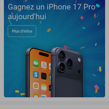
Gagnez un iPhone 17 Pro
aujourd'hui
Plus d'infos
favorite_border