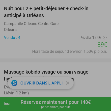
Nuit pour 2 + petit-déjeuner + check-in
34%
anticipé à Orléans
Campanile Orléans Centre Gare
Orléans
Vendu : 4
134€
Régulier
89€
Hors taxe de séjour d'environ 1,50€ p.p.p.n.
favorite_border
Massage kobido visage ou soin visage
56%
hydratant (60 min) près de Lens
close
OUVRIR DANS L'APPLI
Évasion Douceur
Liévin (12 km)
Vendu : 7
79€
Réservez maintenant pour 148€
Régulier
hotel
shopping_cart
Réserver maintenant
navigate_next
35€
par chambre, par nuit