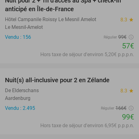
Nuit pour 2 + 1h d'accès au Spa + check-in
42%
anticipé en Île-de-France
Hôtel Campanile Roissy Le Mesnil Amelot
8.3
star
Le Mesnil-Amelot
Vendu : 156
99€
Régulier
57€
Hors taxe de séjour d'environ 5,20€ p.p.p.n.
favorite_border
Nuit(s) all-inclusive pour 2 en Zélande
40%
De Elderschans
8.3
star
Aardenburg
Vendu : 2.495
166€
Régulier
99€
Hors taxe de séjour d'environ 6,95€ p.p.p.n.
favorite_border