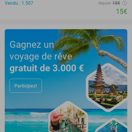
Vendu : 1.507
18€
Régulier
15€
Gagnez un
voyage de rêve
gratuit de 3.000 €
Participez!