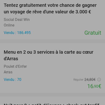
Tentez gratuitement votre chance de gagner
un voyage de rêve d'une valeur de 3.000 €
Social Deal Win
Online
Gratuit
Vendu : 186.495
favorite_border
Menu en 2 ou 3 services à la carte au cœur
32%
d'Arras
Poulet d'Enfer
Arras
Vendu : 70
24
,80
€
Régulier
16
€
,90
favorite_border