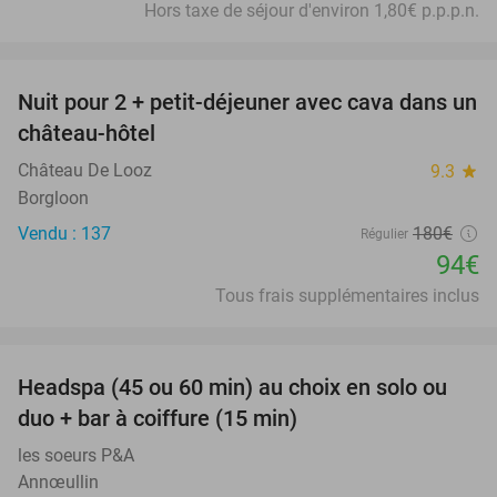
Hors taxe de séjour d'environ 1,80€ p.p.p.n.
favorite_border
Nuit pour 2 + petit-déjeuner avec cava dans un
48%
château-hôtel
Château De Looz
9.3
star
Borgloon
Vendu : 137
180€
Régulier
94€
Tous frais supplémentaires inclus
favorite_border
Headspa (45 ou 60 min) au choix en solo ou
34%
duo + bar à coiffure (15 min)
les soeurs P&A
Annœullin