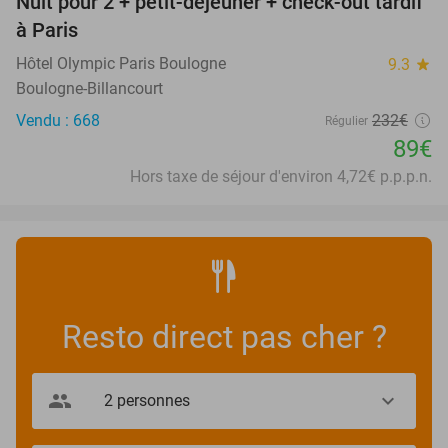
Nuit pour 2 + petit-déjeuner + check-out tardif
62%
à Paris
Hôtel Olympic Paris Boulogne
9.3
star
Boulogne-Billancourt
Vendu : 668
232€
Régulier
89€
Hors taxe de séjour d'environ 4,72€ p.p.p.n.
Resto direct pas cher ?