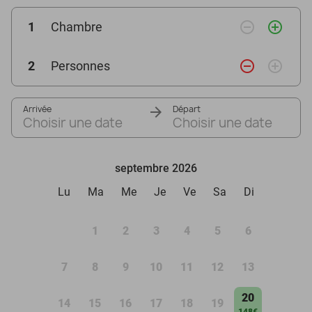
remove_circle_outline
add_circle_outline
1
Chambre
remove_circle_outline
add_circle_outline
2
Personnes
Arrivée
Départ
Choisir une date
Choisir une date
septembre 2026
Lu
Ma
Me
Je
Ve
Sa
Di
1
2
3
4
5
6
7
8
9
10
11
12
13
20
14
15
16
17
18
19
148€