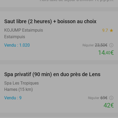
favorite_border
Saut libre (2 heures) + boisson au choix
39%
KOJUMP Estaimpuis
9.7
star
Estaimpuis
Vendu : 1.020
23
,50
€
Régulier
14
€
,40
favorite_border
Spa privatif (90 min) en duo près de Lens
39%
Spa Les Tropiques
Harnes (15 km)
Vendu : 9
69€
Régulier
42€
favorite_border