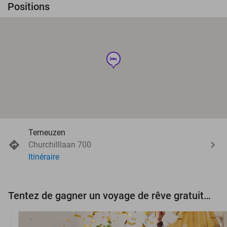
Positions
hotel
Terneuzen
Churchilllaan 700
Itinéraire
Tentez de gagner un voyage de rêve gratuit d'une valeur de 3.000 € !