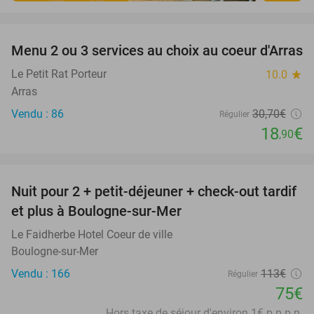
favorite_border
Menu 2 ou 3 services au choix au coeur d'Arras
38%
Le Petit Rat Porteur
10.0
star
Arras
Vendu : 86
30
,70
€
Régulier
18
€
,90
favorite_border
Nuit pour 2 + petit-déjeuner + check-out tardif
34%
et plus à Boulogne-sur-Mer
Le Faidherbe Hotel Coeur de ville
Boulogne-sur-Mer
Vendu : 166
113€
Régulier
75€
Hors taxe de séjour d'environ 1€ p.p.p.n.