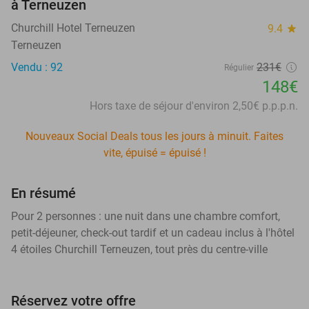
à Terneuzen
Churchill Hotel Terneuzen
9.4
star
Terneuzen
Vendu : 92
231€
Régulier
148€
Hors taxe de séjour d'environ 2,50€ p.p.p.n.
Nouveaux Social Deals tous les jours à minuit. Faites
vite, épuisé = épuisé !
En résumé
Pour 2 personnes : une nuit dans une chambre comfort,
petit-déjeuner, check-out tardif et un cadeau inclus à l'hôtel
4 étoiles Churchill Terneuzen, tout près du centre-ville
Réservez votre offre