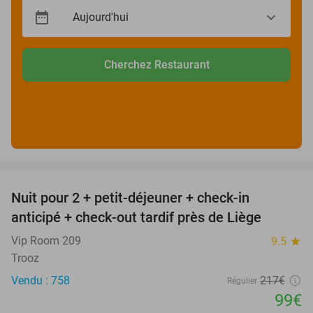
Cherchez Restaurant
favorite_border
Nuit pour 2 + petit-déjeuner + check-in
54%
anticipé + check-out tardif près de Liège
Vip Room 209
9.5
star
Trooz
Vendu : 758
217€
Régulier
99€