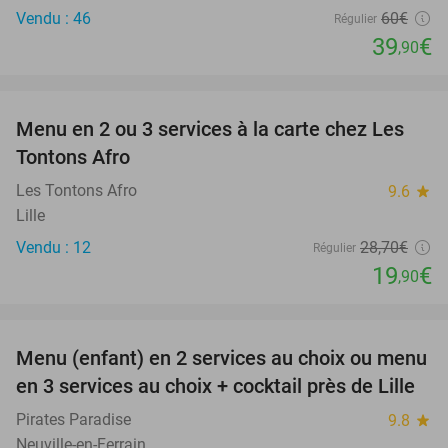
Vendu : 46
60€
Régulier
39
€
,90
favorite_border
Menu en 2 ou 3 services à la carte chez Les
31%
Tontons Afro
Les Tontons Afro
9.6
star
Lille
Vendu : 12
28
,70
€
Régulier
19
€
,90
favorite_border
Menu (enfant) en 2 services au choix ou menu
34%
en 3 services au choix + cocktail près de Lille
Pirates Paradise
9.8
star
Neuville-en-Ferrain