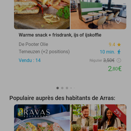
favorite_border
Warme snack + frisdrank, ijs of ijskoffie
De Pooter Olie
9.4
star
Terneuzen (+2 positions)
10 min.
directions_walk
Vendu : 14
3
,50
€
Régulier
2
€
,80
Populaire auprès des habitants de Arras:
29%