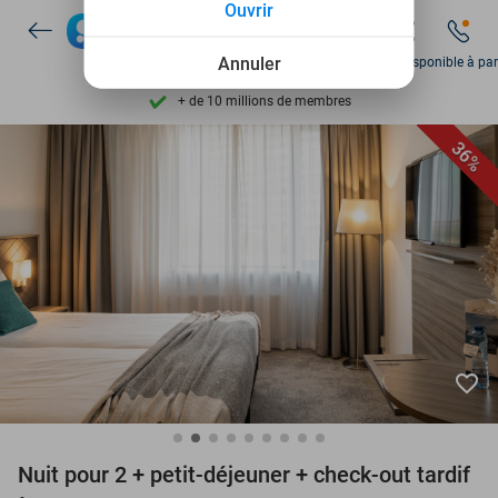
Ouvrir
Disponible 7 jours par semaine
+ de 10 millions de membres
Annuler
Dim disponible à par
9,4
basé sur
206 215 avis
Découvrez + de 15.000 deals
36%
Disponible 7 jours par semaine
+ de 10 millions de membres
favorite_border
Nuit pour 2 + petit-déjeuner + check-out tardif