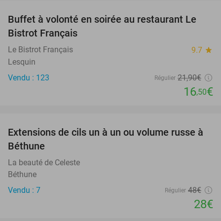
Buffet à volonté en soirée au restaurant Le
25%
Bistrot Français
Le Bistrot Français
9.7
star
Lesquin
Vendu : 123
21
,90
€
Régulier
16
€
,50
favorite_border
Extensions de cils un à un ou volume russe à
42%
Béthune
La beauté de Celeste
Béthune
Vendu : 7
48€
Régulier
28€