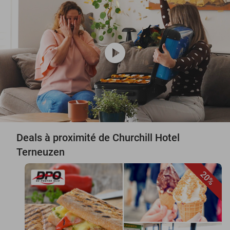
play_circle
Deals à proximité de Churchill Hotel
Terneuzen
20%