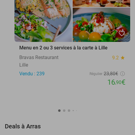
favorite_border
Menu en 2 ou 3 services à la carte à Lille
Bravas Restaurant
9.2
star
Lille
Vendu : 239
23
,80
€
Régulier
16
€
,90
favorite_border
Deals à Arras