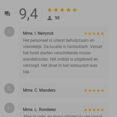
9,4
98
I.
Mme. I. Neirynck
Het personeel is uiterst behulpzaam en
vriendelijk. De locatie is fantastisch. Vanuit
het hotel starten verschillende mooie
wandelroutes. Het ontbijt is uitgebreid en
verzorgd. Het diner in het restaurant was
top.
C.
Mme. C. Manders
L.
Mme. L. Rondelez
Alles in orde, en mooi uitzicht op zee vanuit