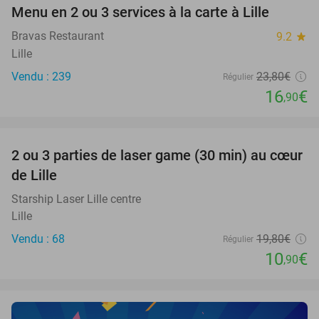
Menu en 2 ou 3 services à la carte à Lille
29%
Bravas Restaurant
9.2
star
Lille
Vendu : 239
23
,80
€
Régulier
16
€
,90
favorite_border
2 ou 3 parties de laser game (30 min) au cœur
45%
de Lille
Starship Laser Lille centre
Lille
Vendu : 68
19
,80
€
Régulier
10
€
,90