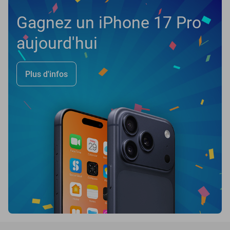
Gagnez un iPhone 17 Pro
aujourd'hui
Plus d'infos
favorite_border