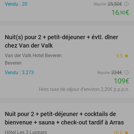
Vendu : 20
25
,50
€
Régulier
16
€
,90
favorite_border
Nuit(s) pour 2 + petit-déjeuner + évtl. dîner
51%
chez Van der Valk
Van der Valk Hotel Beveren
9.5
star
Beveren
Vendu : 3.273
224€
Régulier
109€
Hors taxe de séjour d'environ 2,20€ p.p.p.n.
favorite_border
Nuit pour 2 + petit-déjeuner + cocktails de
bienvenue + sauna + check-out tardif à Arras
Hôtel Les 3 Luppars
10.0
star