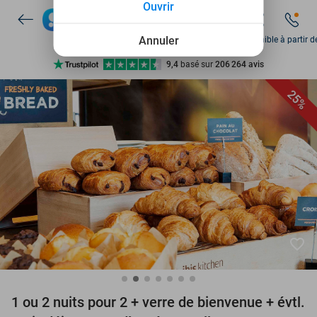
Ouvrir
Disponible 7 jours par semaine
+ de 10 millions de membres
Annuler
Disponible à partir d
9,4
basé sur
206 264 avis
Découvrez + de 15.000 deals
25%
Disponible 7 jours par semaine
+ de 10 millions de membres
favorite_border
1 ou 2 nuits pour 2 + verre de bienvenue + évtl.