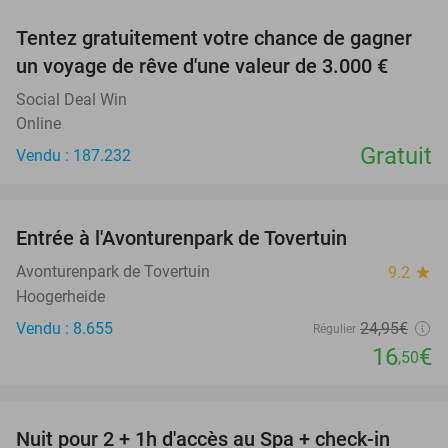
Tentez gratuitement votre chance de gagner
un voyage de rêve d'une valeur de 3.000 €
Social Deal Win
Online
Gratuit
Vendu : 187.232
favorite_border
Entrée à l'Avonturenpark de Tovertuin
34%
Avonturenpark de Tovertuin
9.2
star
Hoogerheide
Vendu : 8.655
24
,95
€
Régulier
16
€
,50
favorite_border
Nuit pour 2 + 1h d'accès au Spa + check-in
42%