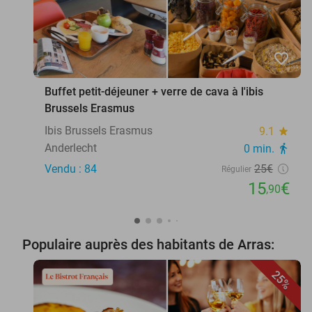
favorite_border
Buffet petit-déjeuner + verre de cava à l'ibis
Brussels Erasmus
Ibis Brussels Erasmus
9.1
star
Anderlecht
0 min.
directions_walk
Vendu : 84
25€
Régulier
15
€
,90
Populaire auprès des habitants de Arras:
25%