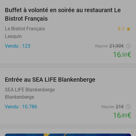
Buffet à volonté en soirée au restaurant Le
25%
Bistrot Français
Le Bistrot Français
9.7
star
Lesquin
Vendu : 123
21
,90
€
Régulier
16
€
,50
favorite_border
Entrée au SEA LIFE Blankenberge
20%
NEW
TODAY
SEA LIFE Blankenberge
Blankenberge
Vendu : 10.786
21€
Régulier
16
€
,80