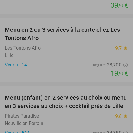
39
€
,90
favorite_border
Menu en 2 ou 3 services à la carte chez Les
31%
Tontons Afro
Les Tontons Afro
9.7
star
Lille
Vendu : 14
28
,70
€
Régulier
19
€
,90
favorite_border
Menu (enfant) en 2 services au choix ou menu
34%
en 3 services au choix + cocktail près de Lille
Pirates Paradise
9.8
star
Neuville-en-Ferrain
Vendu : 514
34
,85
€