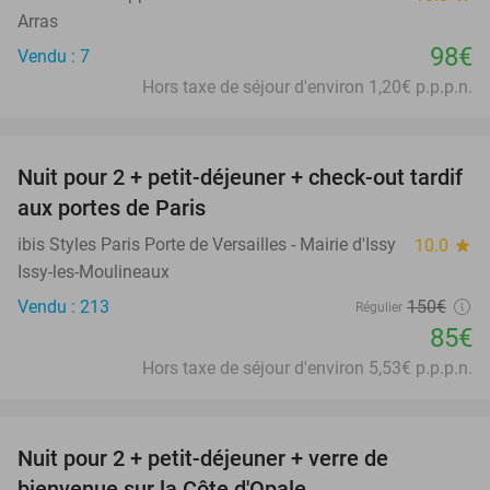
Arras
98€
Vendu : 7
Hors taxe de séjour d'environ 1,20€ p.p.p.n.
favorite_border
Nuit pour 2 + petit-déjeuner + check-out tardif
43%
aux portes de Paris
ibis Styles Paris Porte de Versailles - Mairie d'Issy
10.0
star
Issy-les-Moulineaux
Vendu : 213
150€
Régulier
85€
Hors taxe de séjour d'environ 5,53€ p.p.p.n.
favorite_border
Nuit pour 2 + petit-déjeuner + verre de
28%
bienvenue sur la Côte d'Opale