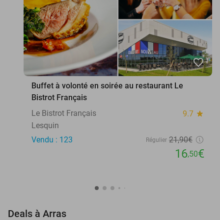
favorite_border
Buffet à volonté en soirée au restaurant Le
Bistrot Français
Le Bistrot Français
9.7
star
Lesquin
Vendu : 123
21
,90
€
Régulier
16
€
,50
favorite_border
Deals à Arras