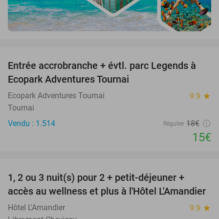
favorite_border
Entrée accrobranche + évtl. parc Legends à
17%
Ecopark Adventures Tournai
Ecopark Adventures Tournai
9.9
star
Tournai
Vendu : 1.514
18€
Régulier
15€
favorite_border
1, 2 ou 3 nuit(s) pour 2 + petit-déjeuner +
32%
NEW
accès au wellness et plus à l'Hôtel L'Amandier
TODAY
Hôtel L'Amandier
9.9
star