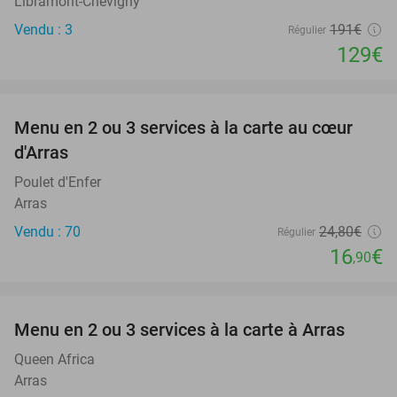
Libramont-Chevigny
Vendu : 3
191€
Régulier
129€
favorite_border
Menu en 2 ou 3 services à la carte au cœur
32%
d'Arras
Poulet d'Enfer
Arras
Vendu : 70
24
,80
€
Régulier
16
€
,90
favorite_border
Menu en 2 ou 3 services à la carte à Arras
34%
Queen Africa
Arras