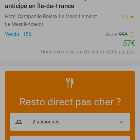
anticipé en Île-de-France
Hôtel Campanile Roissy Le Mesnil Amelot
8.3
star
Le Mesnil-Amelot
Vendu : 156
99€
Régulier
57€
Hors taxe de séjour d'environ 5,20€ p.p.p.n.
Resto direct pas cher ?