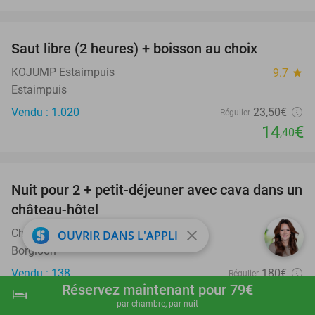
favorite_border
Saut libre (2 heures) + boisson au choix
39%
KOJUMP Estaimpuis
9.7
star
Estaimpuis
Vendu : 1.020
23
,50
€
Régulier
14
€
,40
favorite_border
Nuit pour 2 + petit-déjeuner avec cava dans un
48%
château-hôtel
Château De Looz
close
9.3
star
OUVRIR DANS L'APPLI
Borgloon
Vendu : 138
180€
Régulier
Réservez maintenant pour 79€
94€
hotel
shopping_cart
Réserver maintenant
navigate_next
par chambre, par nuit
Tous frais supplémentaires inclus