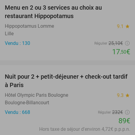
Menu en 2 ou 3 services au choix au
30%
restaurant Hippopotamus
Hippopotamus Lomme
9.1
star
Lille
Vendu : 130
25
,10
€
Régulier
17
€
,50
favorite_border
Nuit pour 2 + petit-déjeuner + check-out tardif
62%
à Paris
Hôtel Olympic Paris Boulogne
9.3
star
Boulogne-Billancourt
Vendu : 668
232€
Régulier
89€
Hors taxe de séjour d'environ 4,72€ p.p.p.n.