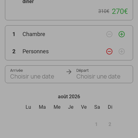
dîner
270€
310€
remove_circle_outline
add_circle_outline
1
Chambre
remove_circle_outline
add_circle_outline
2
Personnes
Arrivée
Départ
Choisir une date
Choisir une date
août 2026
Lu
Ma
Me
Je
Ve
Sa
Di
1
2