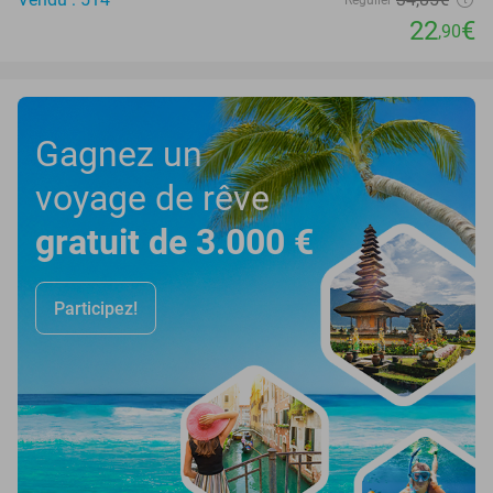
Régulier
22
€
,90
Gagnez un
voyage de rêve
gratuit de 3.000 €
Participez!