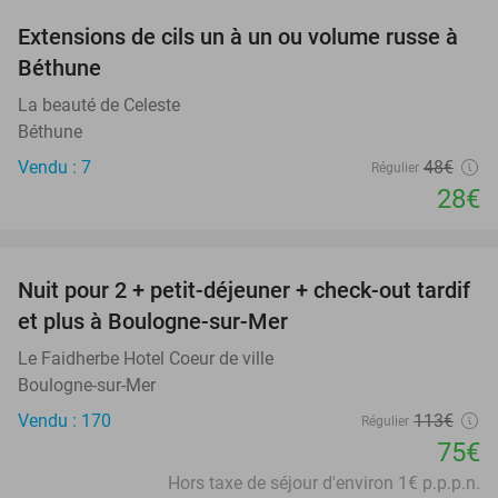
Extensions de cils un à un ou volume russe à
42%
Béthune
La beauté de Celeste
Béthune
Vendu : 7
48€
Régulier
28€
favorite_border
Nuit pour 2 + petit-déjeuner + check-out tardif
34%
et plus à Boulogne-sur-Mer
Le Faidherbe Hotel Coeur de ville
Boulogne-sur-Mer
Vendu : 170
113€
Régulier
75€
Hors taxe de séjour d'environ 1€ p.p.p.n.