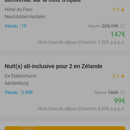
Hôtel du Parc
9.5
star
Neufchâtel-Hardelot
Vendu : 19
205
,19
€
Régulier
147€
Hors taxe de séjour d'environ 1,50€ p.p.p.n.
favorite_border
Nuit(s) all-inclusive pour 2 en Zélande
40%
De Elderschans
8.3
star
Aardenburg
Vendu : 2.496
166€
Régulier
99€
Hors taxe de séjour d'environ 6,95€ p.p.p.n.