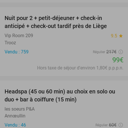
favorite_border
Nuit pour 2 + petit-déjeuner + check-in
54%
anticipé + check-out tardif près de Liège
Vip Room 209
9.5
star
Trooz
Vendu : 759
217€
Régulier
99€
Hors taxe de séjour d'environ 1,80€ p.p.p.n.
favorite_border
Headspa (45 ou 60 min) au choix en solo ou
34%
duo + bar à coiffure (15 min)
les soeurs P&A
Annœullin
Vendu : 46
60€
Régulier