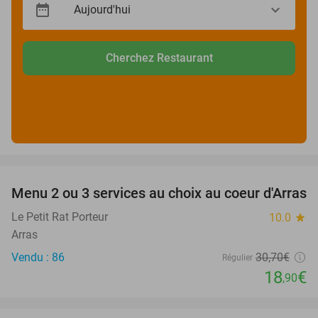
Cherchez Restaurant
favorite_border
Menu 2 ou 3 services au choix au coeur d'Arras
38%
Le Petit Rat Porteur
10.0
star
Arras
Vendu : 86
30
,70
€
Régulier
18
€
,90
favorite_border