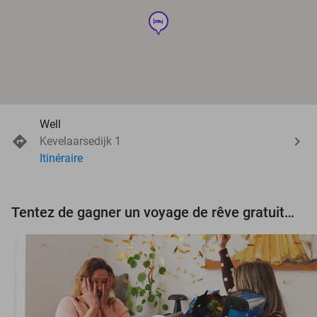
hotel
Well
Kevelaarsedijk 1
Itinéraire
Tentez de gagner un voyage de rêve gratuit d'une valeur de 3.000 € !