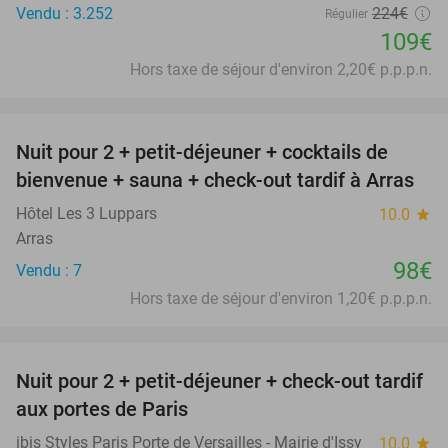
Vendu : 3.252
224€
Régulier
109€
Hors taxe de séjour d'environ 2,20€ p.p.p.n.
favorite_border
Nuit pour 2 + petit-déjeuner + cocktails de
bienvenue + sauna + check-out tardif à Arras
Hôtel Les 3 Luppars
10.0
star
Arras
98€
Vendu : 7
Hors taxe de séjour d'environ 1,20€ p.p.p.n.
favorite_border
Nuit pour 2 + petit-déjeuner + check-out tardif
43%
aux portes de Paris
ibis Styles Paris Porte de Versailles - Mairie d'Issy
10.0
star