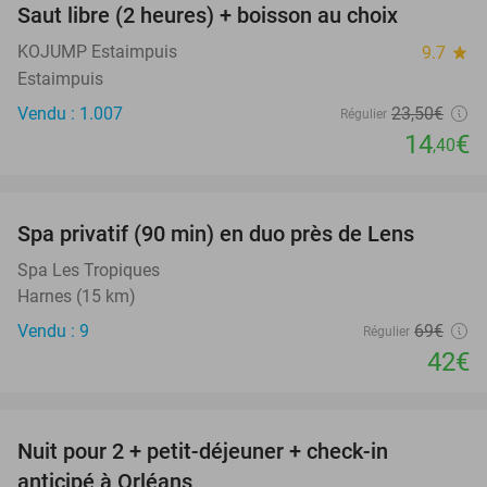
Saut libre (2 heures) + boisson au choix
39%
KOJUMP Estaimpuis
9.7
star
Estaimpuis
Vendu : 1.007
23
,50
€
Régulier
14
€
,40
favorite_border
Spa privatif (90 min) en duo près de Lens
39%
Spa Les Tropiques
Harnes (15 km)
Vendu : 9
69€
Régulier
42€
favorite_border
Nuit pour 2 + petit-déjeuner + check-in
34%
anticipé à Orléans