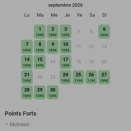
septembre 2026
Lu
Ma
Me
Je
Ve
Sa
Di
1
2
3
6
4
5
109€
109€
109€
109€
7
8
9
10
11
12
13
109€
109€
109€
109€
14
15
17
16
18
19
20
109€
109€
109€
21
24
25
26
27
22
23
109€
109€
119€
119€
109€
28
29
30
109€
109€
109€
Points Forts
Multideal :