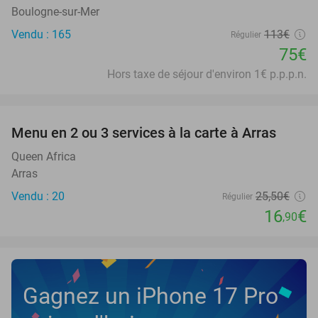
Boulogne-sur-Mer
Vendu : 165
113€
Régulier
75€
Hors taxe de séjour d'environ 1€ p.p.p.n.
favorite_border
Menu en 2 ou 3 services à la carte à Arras
34%
Queen Africa
Arras
Vendu : 20
25
,50
€
Régulier
16
€
,90
Gagnez un iPhone 17 Pro