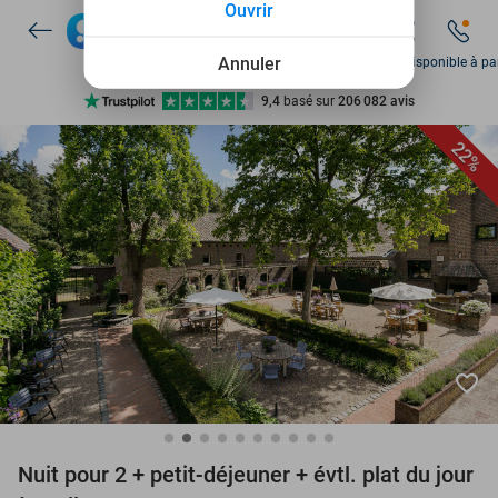
Ouvrir
Disponible 7 jours par semaine
+ de 10 millions de membres
Annuler
Sam disponible à par
9,4
basé sur
206 082 avis
Découvrez + de 15.000 deals
22%
Disponible 7 jours par semaine
+ de 10 millions de membres
favorite_border
Nuit pour 2 + petit-déjeuner + évtl. plat du jour