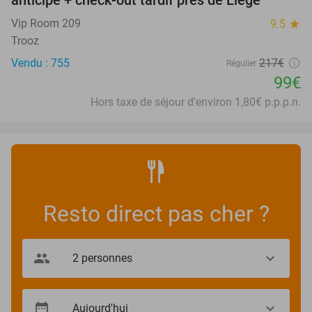
anticipé + check-out tardif près de Liège
Vip Room 209
9.5
star
Trooz
Vendu : 755
217€
Régulier
99€
Hors taxe de séjour d'environ 1,80€ p.p.p.n.
Resto direct pas cher ?