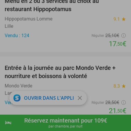
Menu en 2 ou 3 services au choix au
30%
restaurant Hippopotamus
Hippopotamus Lomme
9.1
star
Lille
Vendu : 124
25
,10
€
Régulier
17
€
,50
favorite_border
Entrée à la journée au parc Mondo Verde +
25%
nourriture et boissons à volonté
Mondo Verde
8.3
star
Landgraaf
close
OUVRIR DANS L'APPLI
Vendu : 33.128
28
,50
€
Régulier
21
€
,50
favorite_border
Réservez maintenant pour 109€
hotel
shopping_cart
Réserver maintenant
navigate_next
par chambre, par nuit