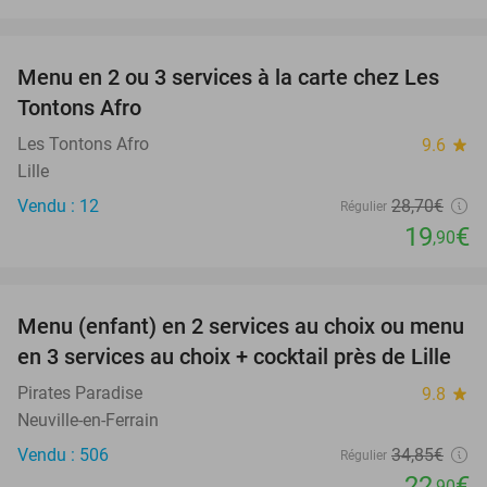
favorite_border
Menu en 2 ou 3 services à la carte chez Les
31%
Tontons Afro
Les Tontons Afro
9.6
star
Lille
Vendu : 12
28
,70
€
Régulier
19
€
,90
favorite_border
Menu (enfant) en 2 services au choix ou menu
34%
en 3 services au choix + cocktail près de Lille
Pirates Paradise
9.8
star
Neuville-en-Ferrain
Vendu : 506
34
,85
€
Régulier
22
€
,90