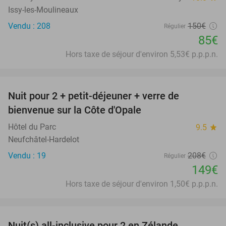
Issy-les-Moulineaux
Vendu : 208
150€
Régulier
85€
Hors taxe de séjour d'environ 5,53€ p.p.p.n.
favorite_border
Nuit pour 2 + petit-déjeuner + verre de
28%
bienvenue sur la Côte d'Opale
Hôtel du Parc
9.5
star
Neufchâtel-Hardelot
Vendu : 19
208€
Régulier
149€
Hors taxe de séjour d'environ 1,50€ p.p.p.n.
favorite_border
Nuit(s) all-inclusive pour 2 en Zélande