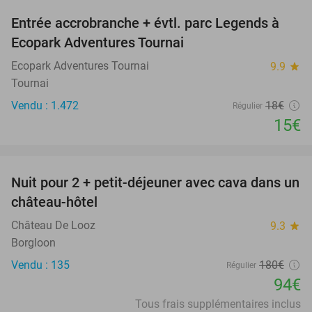
Entrée accrobranche + évtl. parc Legends à
17%
Ecopark Adventures Tournai
Ecopark Adventures Tournai
9.9
star
Tournai
Vendu : 1.472
18€
Régulier
15€
favorite_border
Nuit pour 2 + petit-déjeuner avec cava dans un
48%
château-hôtel
Château De Looz
9.3
star
Borgloon
Vendu : 135
180€
Régulier
94€
Tous frais supplémentaires inclus