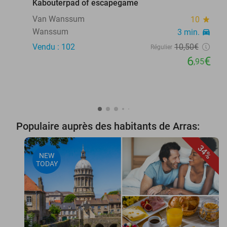
Kabouterpad of escapegame
Van Wanssum
10
star
Wanssum
3 min.
directions_car
Vendu : 102
10
,50
€
Régulier
6
€
,95
Populaire auprès des habitants de Arras:
34%
NEW
TODAY