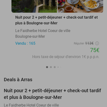
favorite_border
Nuit pour 2 + petit-déjeuner + check-out tardif et
plus à Boulogne-sur-Mer
Le Faidherbe Hotel Coeur de ville
Boulogne-sur-Mer
Vendu : 165
113€
Régulier
75€
Hors taxe de séjour d'environ 1€ p.p.p.n.
favorite_border
Deals à Arras
Nuit pour 2 + petit-déjeuner + check-out tardif
34%
NEW
et plus à Boulogne-sur-Mer
TODAY
Le Faidherbe Hotel Coeur de ville