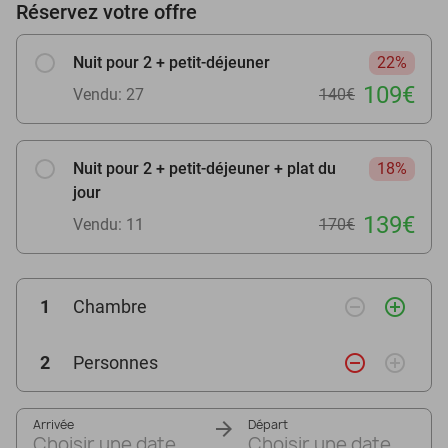
Réservez votre offre
Nuit pour 2 + petit-déjeuner
22%
109€
Vendu: 27
140€
Nuit pour 2 + petit-déjeuner + plat du
18%
jour
139€
Vendu: 11
170€
remove_circle_outline
add_circle_outline
1
Chambre
remove_circle_outline
add_circle_outline
2
Personnes
Arrivée
Départ
Choisir une date
Choisir une date