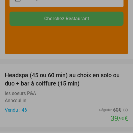
Cherchez Restaurant
favorite_border
Headspa (45 ou 60 min) au choix en solo ou
34%
duo + bar à coiffure (15 min)
les soeurs P&A
Annœullin
Vendu : 46
60€
Régulier
39
€
,90
favorite_border