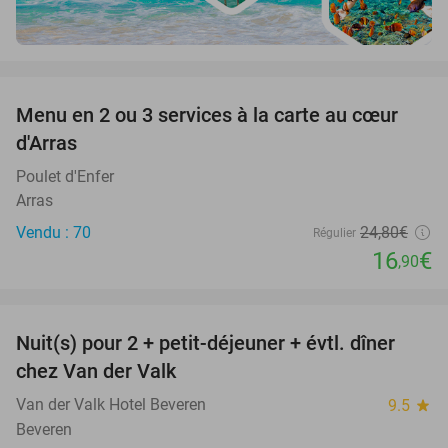
favorite_border
Menu en 2 ou 3 services à la carte au cœur
32%
d'Arras
Poulet d'Enfer
Arras
Vendu : 70
24
,80
€
Régulier
16
€
,90
favorite_border
Nuit(s) pour 2 + petit-déjeuner + évtl. dîner
51%
chez Van der Valk
Van der Valk Hotel Beveren
9.5
star
Beveren