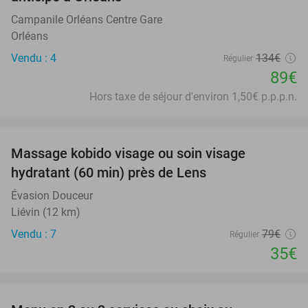
Campanile Orléans Centre Gare
Orléans
Vendu : 4
134€
Régulier
89€
Hors taxe de séjour d'environ 1,50€ p.p.p.n.
favorite_border
Massage kobido visage ou soin visage
56%
hydratant (60 min) près de Lens
Évasion Douceur
Liévin (12 km)
Vendu : 7
79€
Régulier
35€
favorite_border