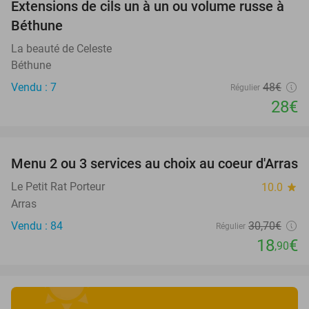
Extensions de cils un à un ou volume russe à
42%
Béthune
La beauté de Celeste
Béthune
Vendu : 7
48€
Régulier
28€
favorite_border
Menu 2 ou 3 services au choix au coeur d'Arras
38%
Le Petit Rat Porteur
10.0
star
Arras
Vendu : 84
30
,70
€
Régulier
18
€
,90