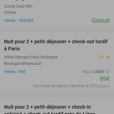
Social Deal Win
Online
Gratuit
Vendu : 184.834
favorite_border
Nuit pour 2 + petit-déjeuner + check-out tardif
62%
à Paris
Hôtel Olympic Paris Boulogne
9.3
star
Boulogne-Billancourt
Vendu : 668
232€
Régulier
89€
Hors taxe de séjour d'environ 4,72€ p.p.p.n.
favorite_border
Nuit pour 2 + petit-déjeuner + check-in
54%