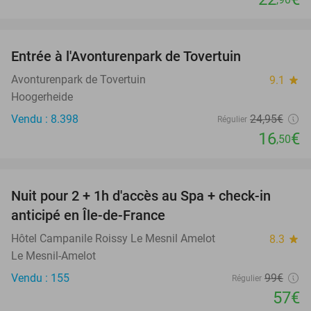
favorite_border
Entrée à l'Avonturenpark de Tovertuin
34%
Avonturenpark de Tovertuin
9.1
star
Hoogerheide
Vendu : 8.398
24
,95
€
Régulier
16
€
,50
favorite_border
Nuit pour 2 + 1h d'accès au Spa + check-in
42%
anticipé en Île-de-France
Hôtel Campanile Roissy Le Mesnil Amelot
8.3
star
Le Mesnil-Amelot
Vendu : 155
99€
Régulier
57€