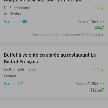
40%
De Elderschans
8.3
star
Aardenburg
Vendu : 2.488
166€
Régulier
99€
Hors taxe de séjour d'environ 6,95€ p.p.p.n.
favorite_border
Buffet à volonté en soirée au restaurant Le
25%
Bistrot Français
Le Bistrot Français
9.7
star
Lesquin
Vendu : 121
21
,90
€
Régulier
16
€
,50
favorite_border