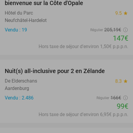
bienvenue sur la Côte d'Opale
Hôtel du Parc
9.5
star
Neufchâtel-Hardelot
Vendu : 19
205
,19
€
Régulier
147€
Hors taxe de séjour d'environ 1,50€ p.p.p.n.
favorite_border
Nuit(s) all-inclusive pour 2 en Zélande
40%
De Elderschans
8.3
star
Aardenburg
Vendu : 2.486
166€
Régulier
99€
Hors taxe de séjour d'environ 6,95€ p.p.p.n.
favorite_border