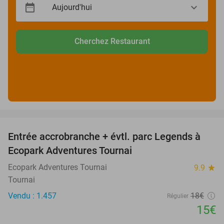
Cherchez Restaurant
favorite_border
Entrée accrobranche + évtl. parc Legends à
17%
Ecopark Adventures Tournai
Ecopark Adventures Tournai
9.9
star
Tournai
Vendu : 1.457
18€
Régulier
15€