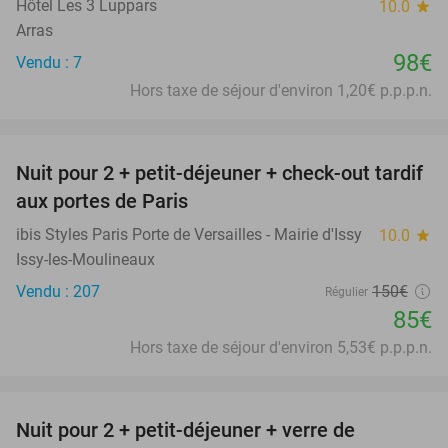
Hôtel Les 3 Luppars
10.0
star
Arras
98€
Vendu : 7
Hors taxe de séjour d'environ 1,20€ p.p.p.n.
favorite_border
Nuit pour 2 + petit-déjeuner + check-out tardif
43%
aux portes de Paris
ibis Styles Paris Porte de Versailles - Mairie d'Issy
10.0
star
Issy-les-Moulineaux
Vendu : 207
150€
Régulier
85€
Hors taxe de séjour d'environ 5,53€ p.p.p.n.
favorite_border
Nuit pour 2 + petit-déjeuner + verre de
28%