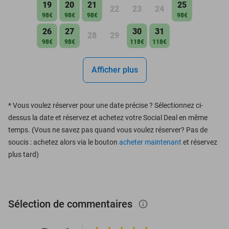
19
20
21
25
22
23
24
98€
98€
98€
98€
26
27
30
31
28
29
98€
98€
118€
118€
Afficher plus
*
Vous voulez réserver pour une date précise ? Sélectionnez ci-
dessus la date et réservez et achetez votre Social Deal en même
temps. (Vous ne savez pas quand vous voulez réserver? Pas de
soucis : achetez alors via le bouton
acheter maintenant
et réservez
plus tard)
Sélection de commentaires
info_outlined