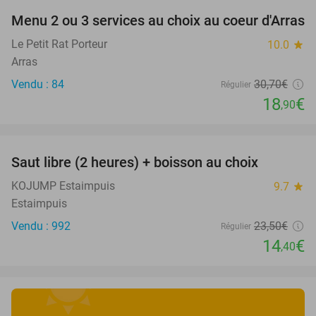
Menu 2 ou 3 services au choix au coeur d'Arras
38%
Le Petit Rat Porteur
10.0
star
Arras
Vendu : 84
30
,70
€
Régulier
18
€
,90
favorite_border
Saut libre (2 heures) + boisson au choix
39%
KOJUMP Estaimpuis
9.7
star
Estaimpuis
Vendu : 992
23
,50
€
Régulier
14
€
,40