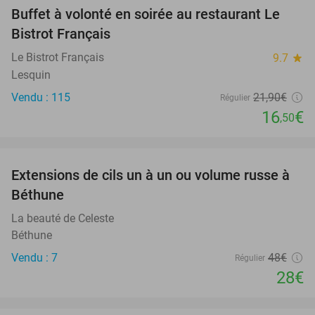
Buffet à volonté en soirée au restaurant Le
25%
Bistrot Français
Le Bistrot Français
9.7
star
Lesquin
Vendu : 115
21
,90
€
Régulier
16
€
,50
favorite_border
Extensions de cils un à un ou volume russe à
42%
Béthune
La beauté de Celeste
Béthune
Vendu : 7
48€
Régulier
28€
favorite_border