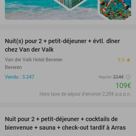
favorite_border
Nuit(s) pour 2 + petit-déjeuner + évtl. dîner
51%
chez Van der Valk
Van der Valk Hotel Beveren
9.5
star
Beveren
Vendu : 3.247
224€
Régulier
109€
Hors taxe de séjour d'environ 2,20€ p.p.p.n.
favorite_border
Nuit pour 2 + petit-déjeuner + cocktails de
bienvenue + sauna + check-out tardif à Arras