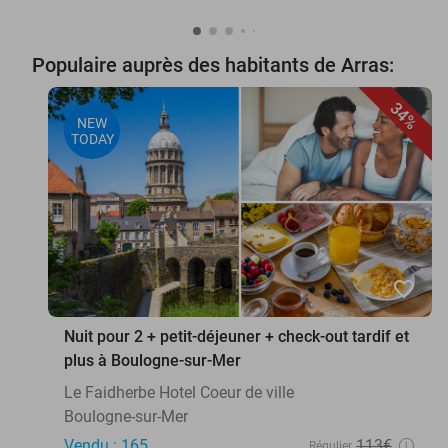
Populaire auprès des habitants de Arras:
34%
NEW
TODAY
favorite_border
Nuit pour 2 + petit-déjeuner + check-out tardif et
plus à Boulogne-sur-Mer
Le Faidherbe Hotel Coeur de ville
Boulogne-sur-Mer
Vendu : 165
113€
Régulier