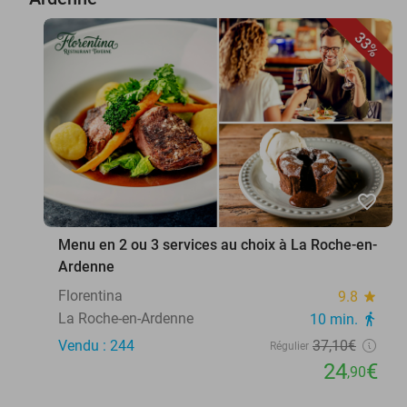
33%
favorite_border
Menu en 2 ou 3 services au choix à La Roche-en-
Ardenne
Florentina
9.8
star
La Roche-en-Ardenne
10 min.
directions_walk
Vendu : 244
37
,10
€
Régulier
24
€
,90