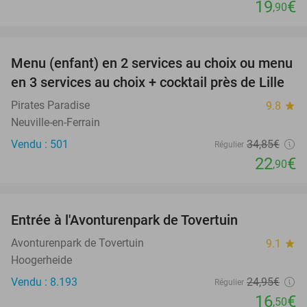
19
€
,90
favorite_border
Menu (enfant) en 2 services au choix ou menu
34%
en 3 services au choix + cocktail près de Lille
Pirates Paradise
9.8
star
Neuville-en-Ferrain
Vendu : 501
34
,85
€
Régulier
22
€
,90
favorite_border
Entrée à l'Avonturenpark de Tovertuin
34%
Avonturenpark de Tovertuin
9.1
star
Hoogerheide
Vendu : 8.193
24
,95
€
Régulier
16
€
,50