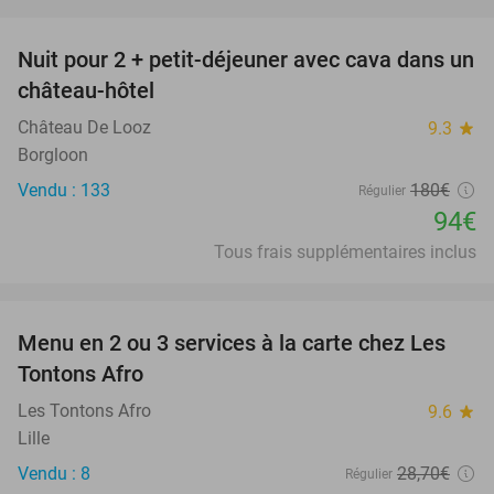
favorite_border
Nuit pour 2 + petit-déjeuner avec cava dans un
48%
château-hôtel
Château De Looz
9.3
star
Borgloon
Vendu : 133
180€
Régulier
94€
Tous frais supplémentaires inclus
favorite_border
Menu en 2 ou 3 services à la carte chez Les
31%
Tontons Afro
Les Tontons Afro
9.6
star
Lille
Vendu : 8
28
,70
€
Régulier