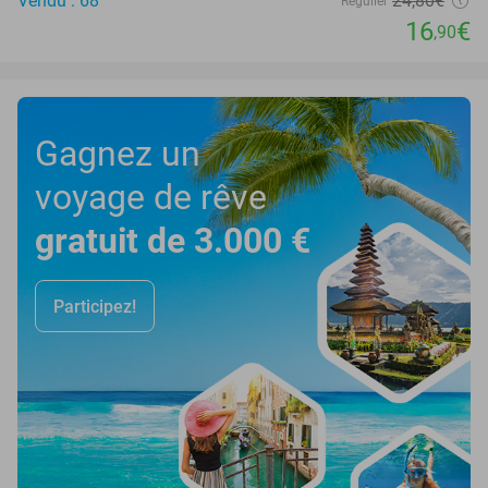
Vendu : 68
24
,80
€
Régulier
16
€
,90
Gagnez un
voyage de rêve
gratuit de 3.000 €
Participez!