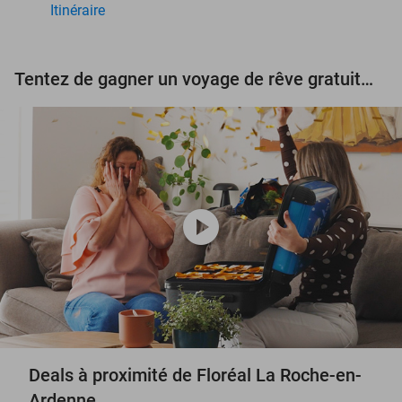
Itinéraire
Tentez de gagner un voyage de rêve gratuit d'une valeur de 3.000 € !
play_circle
Deals à proximité de Floréal La Roche-en-
Ardenne