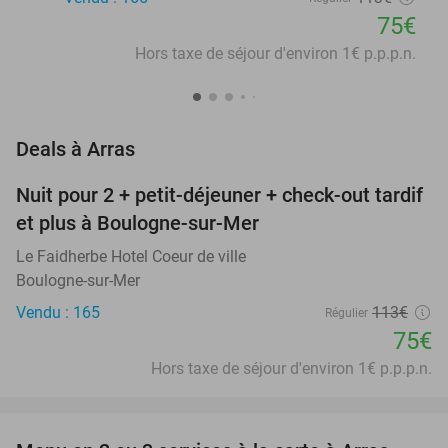
75€
Hors taxe de séjour d'environ 1€ p.p.p.n.
favorite_border
Deals à Arras
Nuit pour 2 + petit-déjeuner + check-out tardif
34%
NEW
et plus à Boulogne-sur-Mer
TODAY
Le Faidherbe Hotel Coeur de ville
Boulogne-sur-Mer
Vendu : 165
113€
Régulier
75€
Hors taxe de séjour d'environ 1€ p.p.p.n.
favorite_border