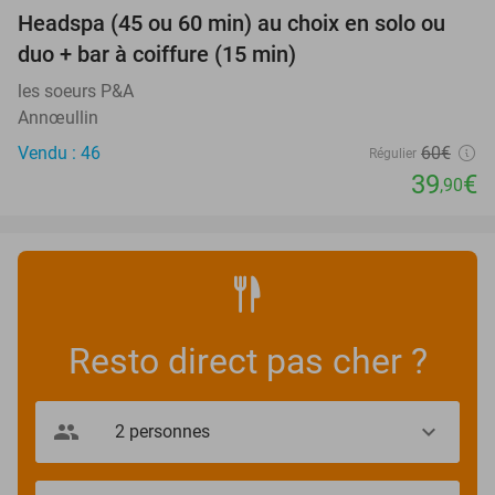
Headspa (45 ou 60 min) au choix en solo ou
34%
duo + bar à coiffure (15 min)
les soeurs P&A
Annœullin
Vendu : 46
60€
Régulier
39
€
,90
Resto direct pas cher ?