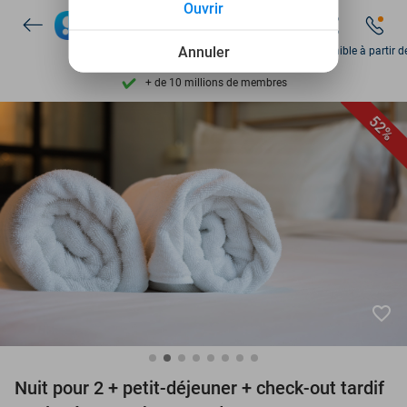
Ouvrir
Disponible 7 jours par semaine
+ de 10 millions de membres
Annuler
Disponible à partir d
9,4
basé sur
205 978 avis
Découvrez + de 15.000 deals
52%
Disponible 7 jours par semaine
+ de 10 millions de membres
favorite_border
Nuit pour 2 + petit-déjeuner + check-out tardif