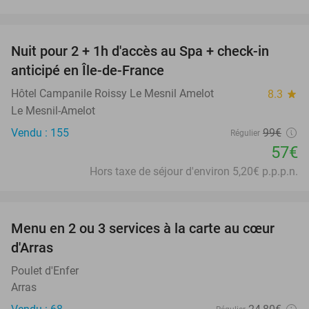
favorite_border
Nuit pour 2 + 1h d'accès au Spa + check-in
42%
anticipé en Île-de-France
Hôtel Campanile Roissy Le Mesnil Amelot
8.3
star
Le Mesnil-Amelot
Vendu : 155
99€
Régulier
57€
Hors taxe de séjour d'environ 5,20€ p.p.p.n.
favorite_border
Menu en 2 ou 3 services à la carte au cœur
32%
d'Arras
Poulet d'Enfer
Arras