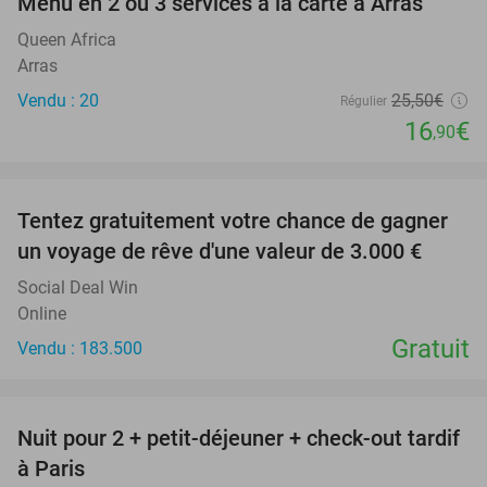
Menu en 2 ou 3 services à la carte à Arras
34%
Queen Africa
Arras
Vendu : 20
25
,50
€
Régulier
16
€
,90
favorite_border
Tentez gratuitement votre chance de gagner
un voyage de rêve d'une valeur de 3.000 €
Social Deal Win
Online
Gratuit
Vendu : 183.500
favorite_border
Nuit pour 2 + petit-déjeuner + check-out tardif
62%
à Paris