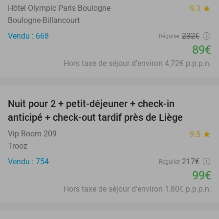
Hôtel Olympic Paris Boulogne
9.3
star
Boulogne-Billancourt
Vendu : 668
232€
Régulier
89€
Hors taxe de séjour d'environ 4,72€ p.p.p.n.
favorite_border
Nuit pour 2 + petit-déjeuner + check-in
54%
anticipé + check-out tardif près de Liège
Vip Room 209
9.5
star
Trooz
Vendu : 754
217€
Régulier
99€
Hors taxe de séjour d'environ 1,80€ p.p.p.n.
favorite_border