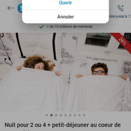
Ouvrir
Disponible 7 jours par semaine
Annuler
Disponible jusqu'à 1
+ de 10 millions de membres
9,4
basé sur
206 138 avis
26%
Découvrez + de 15.000 deals
Disponible 7 jours par semaine
+ de 10 millions de membres
favorite_border
Nuit pour 2 ou 4 + petit-déjeuner au coeur de