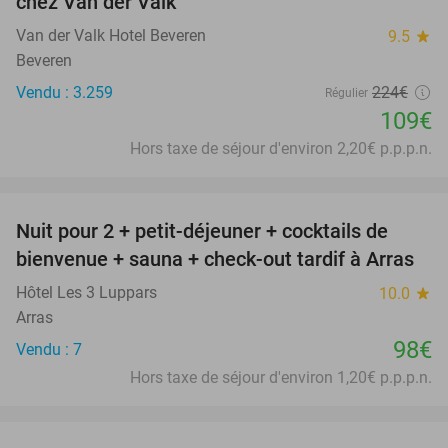
chez Van der Valk
Van der Valk Hotel Beveren
9.5
star
Beveren
Vendu : 3.259
224€
Régulier
109€
Hors taxe de séjour d'environ 2,20€ p.p.p.n.
favorite_border
Nuit pour 2 + petit-déjeuner + cocktails de
bienvenue + sauna + check-out tardif à Arras
Hôtel Les 3 Luppars
10.0
star
Arras
98€
Vendu : 7
Hors taxe de séjour d'environ 1,20€ p.p.p.n.
favorite_border