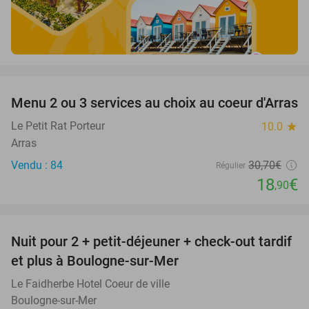
favorite_border
Menu 2 ou 3 services au choix au coeur d'Arras
38%
Le Petit Rat Porteur
10.0
star
Arras
Vendu : 84
30
,70
€
Régulier
18
€
,90
favorite_border
Nuit pour 2 + petit-déjeuner + check-out tardif
34%
et plus à Boulogne-sur-Mer
Le Faidherbe Hotel Coeur de ville
Boulogne-sur-Mer