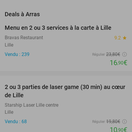
favorite_border
Deals à Arras
Menu en 2 ou 3 services à la carte à Lille
29%
Bravas Restaurant
9.2
star
Lille
Vendu : 239
23
,80
€
Régulier
16
€
,90
favorite_border
2 ou 3 parties de laser game (30 min) au cœur
45%
de Lille
Starship Laser Lille centre
Lille
Vendu : 68
19
,80
€
Régulier
10
€
,90