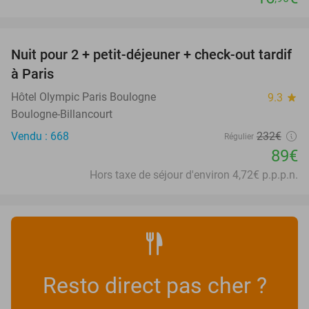
favorite_border
Nuit pour 2 + petit-déjeuner + check-out tardif
62%
à Paris
Hôtel Olympic Paris Boulogne
9.3
star
Boulogne-Billancourt
Vendu : 668
232€
Régulier
89€
Hors taxe de séjour d'environ 4,72€ p.p.p.n.
Resto direct pas cher ?