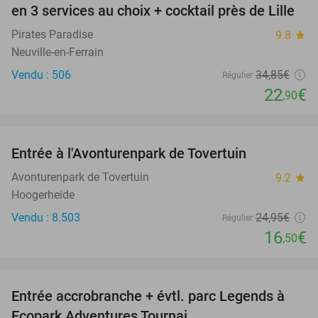
en 3 services au choix + cocktail près de Lille
Pirates Paradise
9.8
star
Neuville-en-Ferrain
Vendu : 506
34
,85
€
Régulier
22
€
,90
favorite_border
Entrée à l'Avonturenpark de Tovertuin
34%
Avonturenpark de Tovertuin
9.2
star
Hoogerheide
Vendu : 8.503
24
,95
€
Régulier
16
€
,50
favorite_border
Entrée accrobranche + évtl. parc Legends à
17%
Ecopark Adventures Tournai