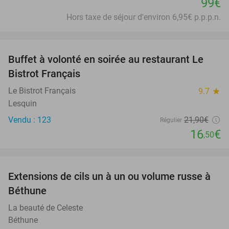
99€
Hors taxe de séjour d'environ 6,95€ p.p.p.n.
favorite_border
Buffet à volonté en soirée au restaurant Le
25%
Bistrot Français
Le Bistrot Français
9.7
star
Lesquin
Vendu : 123
21
,90
€
Régulier
16
€
,50
favorite_border
Extensions de cils un à un ou volume russe à
42%
Béthune
La beauté de Celeste
Béthune