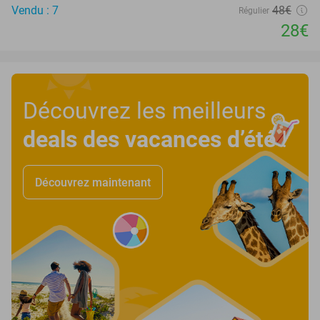
Vendu : 7
48€
Régulier
28€
Découvrez les meilleurs
deals des vacances d’été
!
Découvrez maintenant