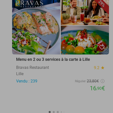
29%
favorite_border
Menu en 2 ou 3 services à la carte à Lille
Bravas Restaurant
9.2
star
Lille
Vendu : 239
23
,80
€
Régulier
16
€
,90