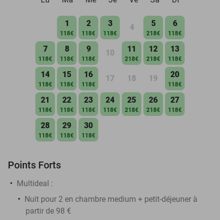
1
2
3
5
6
4
118€
118€
118€
218€
118€
7
8
9
11
12
13
10
118€
118€
118€
218€
218€
118€
14
15
16
20
17
18
19
118€
118€
118€
118€
21
22
23
24
25
26
27
118€
118€
118€
118€
218€
218€
118€
28
29
30
118€
118€
118€
Points Forts
Multideal :
Nuit pour 2 en chambre medium + petit-déjeuner à
partir de 98 €