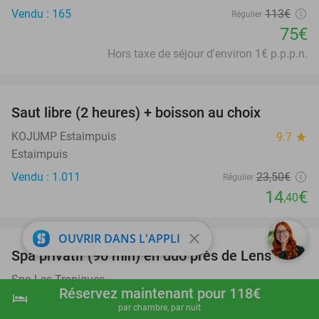
Vendu : 165
113€
Régulier
75€
Hors taxe de séjour d'environ 1€ p.p.p.n.
favorite_border
Saut libre (2 heures) + boisson au choix
39%
KOJUMP Estaimpuis
9.7
star
Estaimpuis
Vendu : 1.011
23
,50
€
Régulier
14
€
,40
favorite_border
close
OUVRIR DANS L'APPLI
Spa privatif (90 min) en duo près de Lens
39%
Spa Les Tropiques
Réservez maintenant pour 118€
Harnes (15 km)
hotel
shopping_cart
Réserver maintenant
navigate_next
par chambre, par nuit