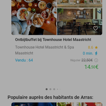
favorite_border
Ontbijtbuffet bij Townhouse Hotel Maastricht
Townhouse Hotel Maastricht & Spa
8.6
star
Maastricht
0 min.
directions_walk
Vendu : 64
22
,50
€
Régulier
14
€
,50
Populaire auprès des habitants de Arras: