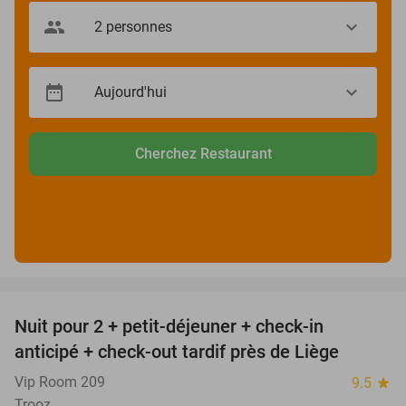
Cherchez Restaurant
favorite_border
Nuit pour 2 + petit-déjeuner + check-in
54%
anticipé + check-out tardif près de Liège
Vip Room 209
9.5
star
Trooz