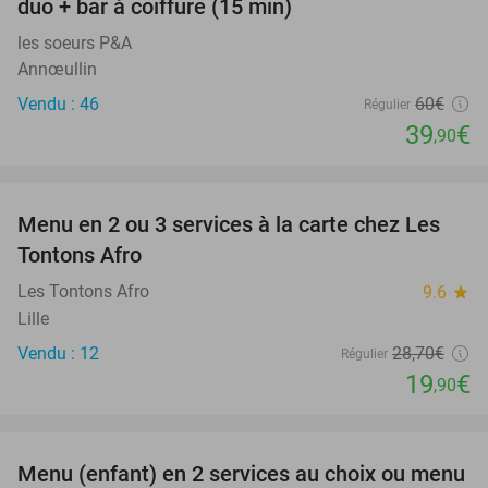
duo + bar à coiffure (15 min)
les soeurs P&A
Annœullin
Vendu : 46
60€
Régulier
39
€
,90
favorite_border
Menu en 2 ou 3 services à la carte chez Les
31%
Tontons Afro
Les Tontons Afro
9.6
star
Lille
Vendu : 12
28
,70
€
Régulier
19
€
,90
favorite_border
Menu (enfant) en 2 services au choix ou menu
34%