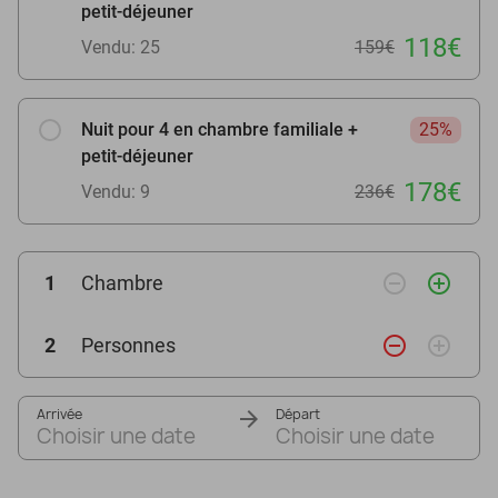
petit-déjeuner
118€
Vendu: 25
159€
Nuit pour 4 en chambre familiale +
25%
petit-déjeuner
178€
Vendu: 9
236€
remove_circle_outline
add_circle_outline
1
Chambre
remove_circle_outline
add_circle_outline
2
Personnes
Arrivée
Départ
Choisir une date
Choisir une date