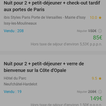
Nuit pour 2 + petit-déjeuner + check-out tardif
43%
aux portes de Paris
ibis Styles Paris Porte de Versailles - Mairie d'Issy
10.0
star
Issy-les-Moulineaux
Vendu : 208
150€
Régulier
85€
Hors taxe de séjour d'environ 5,53€ p.p.p.n.
favorite_border
Nuit pour 2 + petit-déjeuner + verre de
28%
bienvenue sur la Côte d'Opale
Hôtel du Parc
9.5
star
Neufchâtel-Hardelot
Vendu : 19
208€
Régulier
149€
Hors taxe de séjour d'environ 1,50€ p.p.p.n.