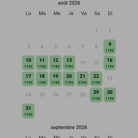
août 2026
Lu
Ma
Me
Je
Ve
Sa
Di
1
2
9
3
4
5
6
7
8
118€
10
11
12
13
16
14
15
118€
118€
118€
178€
118€
17
18
19
20
21
22
23
118€
118€
118€
118€
218€
218€
29
30
24
25
26
27
28
218€
118€
31
118€
septembre 2026
Lu
Ma
Me
Je
Ve
Sa
Di