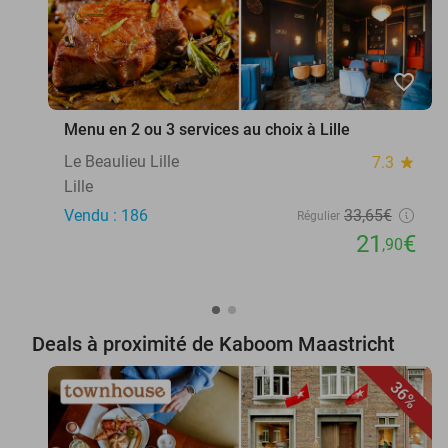
favorite_border
Menu en 2 ou 3 services au choix à Lille
Le Beaulieu Lille
7.3
star
Lille
Vendu : 186
33
,65
€
Régulier
21
€
,90
Deals à proximité de Kaboom Maastricht
36%