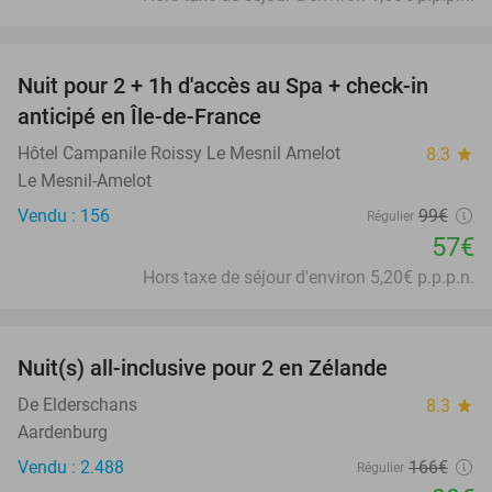
favorite_border
Nuit pour 2 + 1h d'accès au Spa + check-in
42%
anticipé en Île-de-France
Hôtel Campanile Roissy Le Mesnil Amelot
8.3
star
Le Mesnil-Amelot
Vendu : 156
99€
Régulier
57€
Hors taxe de séjour d'environ 5,20€ p.p.p.n.
favorite_border
Nuit(s) all-inclusive pour 2 en Zélande
40%
De Elderschans
8.3
star
Aardenburg
Vendu : 2.488
166€
Régulier