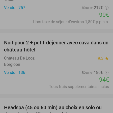
Vendu : 757
217€
Régulier
99€
Hors taxe de séjour d'environ 1,80€ p.p.p.n.
favorite_border
Nuit pour 2 + petit-déjeuner avec cava dans un
48%
château-hôtel
Château De Looz
9.3
star
Borgloon
Vendu : 136
180€
Régulier
94€
Tous frais supplémentaires inclus
favorite_border
Headspa (45 ou 60 min) au choix en solo ou
34%