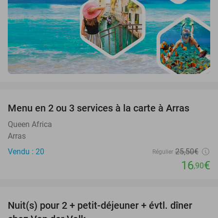
favorite_border
Menu en 2 ou 3 services à la carte à Arras
34%
Queen Africa
Arras
Vendu : 20
25
,50
€
Régulier
16
€
,90
favorite_border
Nuit(s) pour 2 + petit-déjeuner + évtl. dîner
51%