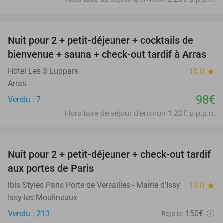
favorite_border
Nuit pour 2 + petit-déjeuner + cocktails de
bienvenue + sauna + check-out tardif à Arras
Hôtel Les 3 Luppars
10.0
star
Arras
98€
Vendu : 7
Hors taxe de séjour d'environ 1,20€ p.p.p.n.
favorite_border
Nuit pour 2 + petit-déjeuner + check-out tardif
43%
aux portes de Paris
ibis Styles Paris Porte de Versailles - Mairie d'Issy
10.0
star
Issy-les-Moulineaux
Vendu : 213
150€
Régulier