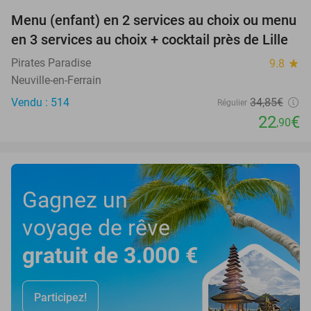
Menu (enfant) en 2 services au choix ou menu
34%
en 3 services au choix + cocktail près de Lille
Pirates Paradise
9.8
star
Neuville-en-Ferrain
Vendu : 514
34
,85
€
Régulier
22
€
,90
Gagnez un
voyage de rêve
gratuit de 3.000 €
Participez!