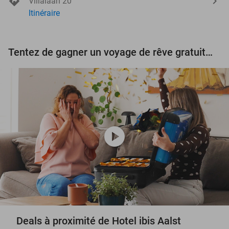
Villalaan 20
Itinéraire
Tentez de gagner un voyage de rêve gratuit d'une valeur de 3.000 € !
play_circle
Deals à proximité de Hotel ibis Aalst