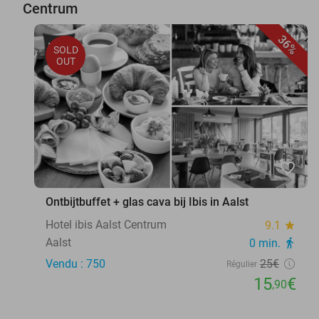
Centrum
36%
SOLD
OUT
favorite_border
Ontbijtbuffet + glas cava bij Ibis in Aalst
Hotel ibis Aalst Centrum
9.1
star
Aalst
0 min.
directions_walk
Vendu : 750
25€
Régulier
15
€
,90