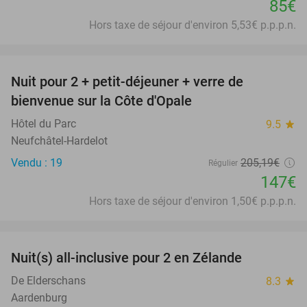
85€
Hors taxe de séjour d'environ 5,53€ p.p.p.n.
favorite_border
Nuit pour 2 + petit-déjeuner + verre de
28%
bienvenue sur la Côte d'Opale
Hôtel du Parc
9.5
star
Neufchâtel-Hardelot
Vendu : 19
205
,19
€
Régulier
147€
Hors taxe de séjour d'environ 1,50€ p.p.p.n.
favorite_border
Nuit(s) all-inclusive pour 2 en Zélande
40%
De Elderschans
8.3
star
Aardenburg