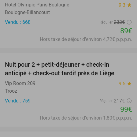
Hôtel Olympic Paris Boulogne
9.3
star
Boulogne-Billancourt
Vendu : 668
232€
Régulier
89€
Hors taxe de séjour d'environ 4,72€ p.p.p.n.
favorite_border
Nuit pour 2 + petit-déjeuner + check-in
54%
anticipé + check-out tardif près de Liège
Vip Room 209
9.5
star
Trooz
Vendu : 759
217€
Régulier
99€
Hors taxe de séjour d'environ 1,80€ p.p.p.n.
favorite_border