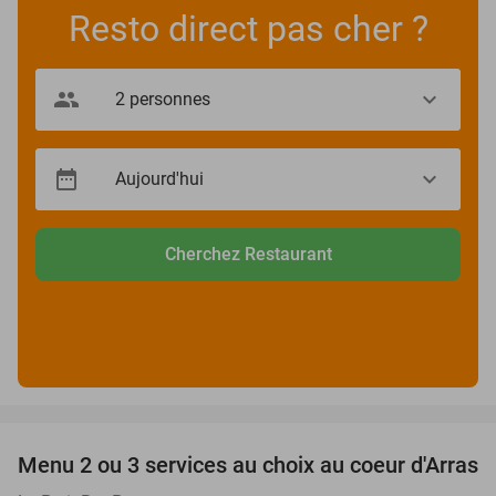
Resto direct pas cher ?
Cherchez Restaurant
favorite_border
Menu 2 ou 3 services au choix au coeur d'Arras
38%