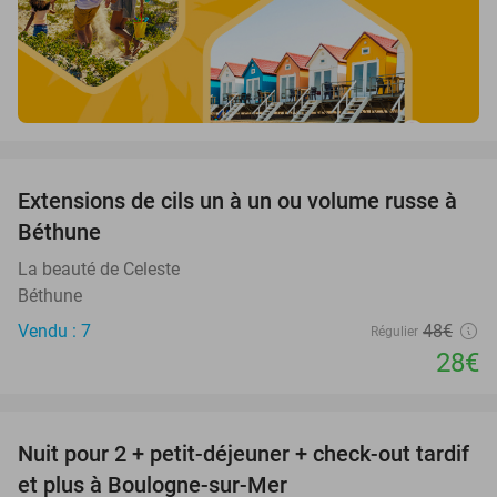
favorite_border
Extensions de cils un à un ou volume russe à
42%
Béthune
La beauté de Celeste
Béthune
Vendu : 7
48€
Régulier
28€
favorite_border
Nuit pour 2 + petit-déjeuner + check-out tardif
34%
et plus à Boulogne-sur-Mer