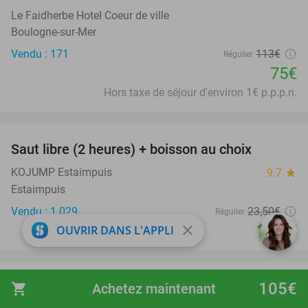
Le Faidherbe Hotel Coeur de ville
Boulogne-sur-Mer
Vendu : 171
113€
Régulier
75€
Hors taxe de séjour d'environ 1€ p.p.p.n.
favorite_border
Saut libre (2 heures) + boisson au choix
39%
KOJUMP Estaimpuis
9.7
star
Estaimpuis
Vendu : 1.029
23
,50
€
Régulier
14
€
close
OUVRIR DANS L'APPLI
,40
favorite_border
105€
Nuit pour 2 + petit-déjeuner avec cava dans un
shopping_cart
Achetez maintenant
48%
château-hôtel