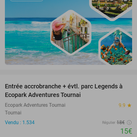
favorite_border
Entrée accrobranche + évtl. parc Legends à
17%
Ecopark Adventures Tournai
Ecopark Adventures Tournai
9.9
star
Tournai
Vendu : 1.534
18€
Régulier
15€