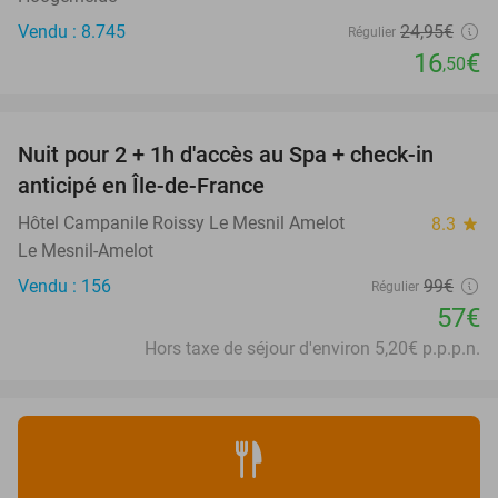
Vendu : 8.745
24
,95
€
Régulier
16
€
,50
favorite_border
Nuit pour 2 + 1h d'accès au Spa + check-in
42%
anticipé en Île-de-France
Hôtel Campanile Roissy Le Mesnil Amelot
8.3
star
Le Mesnil-Amelot
Vendu : 156
99€
Régulier
57€
Hors taxe de séjour d'environ 5,20€ p.p.p.n.