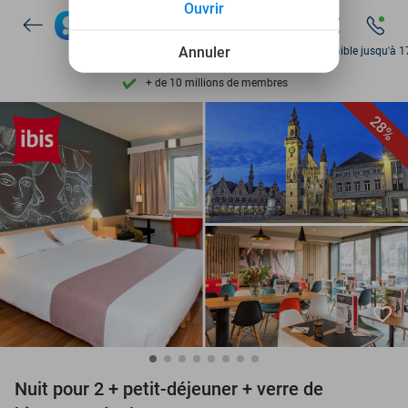
Ouvrir
Disponible 7 jours par semaine
+ de 10 millions de membres
Annuler
Disponible jusqu'à 1
9,4
basé sur
206 298 avis
Découvrez + de 15.000 deals
28%
Disponible 7 jours par semaine
+ de 10 millions de membres
favorite_border
Nuit pour 2 + petit-déjeuner + verre de