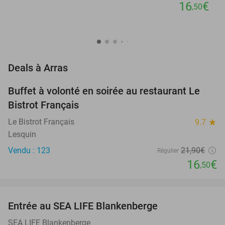
16
€
,50
favorite_border
Deals à Arras
Buffet à volonté en soirée au restaurant Le
25%
Bistrot Français
Le Bistrot Français
9.7
star
Lesquin
Vendu : 123
21
,90
€
Régulier
16
€
,50
favorite_border
Entrée au SEA LIFE Blankenberge
20%
NEW
TODAY
SEA LIFE Blankenberge