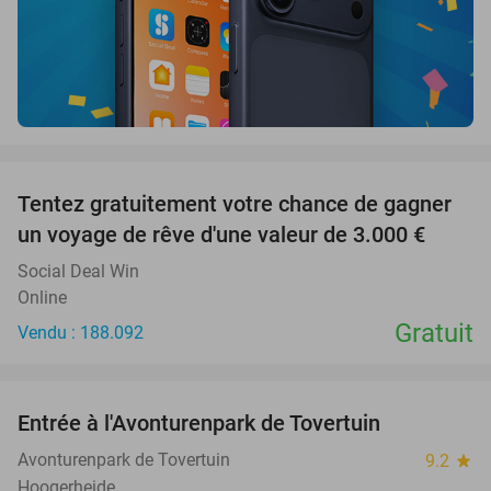
favorite_border
Tentez gratuitement votre chance de gagner
un voyage de rêve d'une valeur de 3.000 €
Social Deal Win
Online
Gratuit
Vendu : 188.092
favorite_border
Entrée à l'Avonturenpark de Tovertuin
34%
Avonturenpark de Tovertuin
9.2
star
Hoogerheide