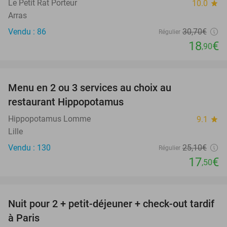
Le Petit Rat Porteur
10.0
star
Arras
Vendu : 86
30
,70
€
Régulier
18
€
,90
favorite_border
Menu en 2 ou 3 services au choix au
30%
restaurant Hippopotamus
Hippopotamus Lomme
9.1
star
Lille
Vendu : 130
25
,10
€
Régulier
17
€
,50
favorite_border
Nuit pour 2 + petit-déjeuner + check-out tardif
62%
à Paris