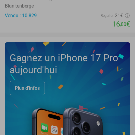
Blankenberge
Vendu : 10.829
21€
Régulier
16
€
,80
Gagnez un iPhone 17 Pro
aujourd'hui
Plus d'infos