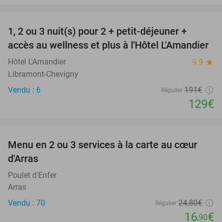
favorite_border
1, 2 ou 3 nuit(s) pour 2 + petit-déjeuner +
32%
NEW
accès au wellness et plus à l'Hôtel L'Amandier
TODAY
Hôtel L'Amandier
9.9
star
Libramont-Chevigny
Vendu : 6
191€
Régulier
129€
favorite_border
Menu en 2 ou 3 services à la carte au cœur
32%
d'Arras
Poulet d'Enfer
Arras
Vendu : 70
24
,80
€
Régulier
16
€
,90