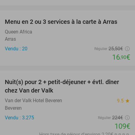
favorite_border
Menu en 2 ou 3 services à la carte à Arras
34%
Queen Africa
Arras
Vendu : 20
25
,50
€
Régulier
16
€
,90
favorite_border
Nuit(s) pour 2 + petit-déjeuner + évtl. dîner
51%
chez Van der Valk
Van der Valk Hotel Beveren
9.5
star
Beveren
Vendu : 3.275
224€
Régulier
109€
Hors taxe de séjour d'environ 2,20€ p.p.p.n.