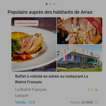
Populaire auprès des habitants de Arras:
25%
favorite_border
Buffet à volonté en soirée au restaurant Le
Bistrot Français
Le Bistrot Français
9.7
star
Lesquin
Vendu : 123
21
,90
€
Régulier