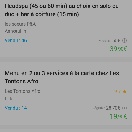
Headspa (45 ou 60 min) au choix en solo ou
34%
duo + bar à coiffure (15 min)
les soeurs P&A
Annœullin
Vendu : 46
60€
Régulier
39
€
,90
favorite_border
Menu en 2 ou 3 services à la carte chez Les
31%
Tontons Afro
Les Tontons Afro
9.7
star
Lille
Vendu : 14
28
,70
€
Régulier
19
€
,90
favorite_border