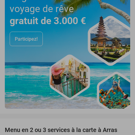
voyage de rêve
gratuit de 3.000 €
Participez!
favorite_border
Menu en 2 ou 3 services à la carte à Arras
34%