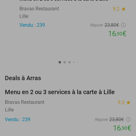
Bravas Restaurant
9.2
star
Lille
Vendu : 239
23
,80
€
Régulier
16
€
,90
favorite_border
Deals à Arras
Menu en 2 ou 3 services à la carte à Lille
29%
Bravas Restaurant
9.2
star
Lille
Vendu : 239
23
,80
€
Régulier
16
€
,90