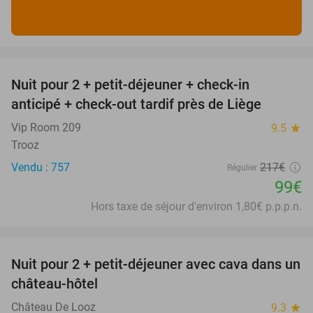
favorite_border
Nuit pour 2 + petit-déjeuner + check-in
54%
anticipé + check-out tardif près de Liège
Vip Room 209
9.5
star
Trooz
Vendu : 757
217€
Régulier
99€
Hors taxe de séjour d'environ 1,80€ p.p.p.n.
favorite_border
Nuit pour 2 + petit-déjeuner avec cava dans un
48%
château-hôtel
Château De Looz
9.3
star