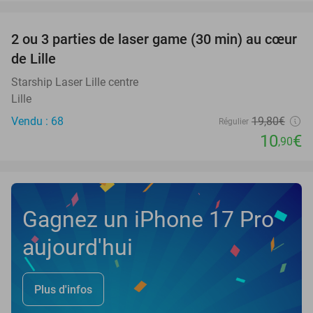
favorite_border
2 ou 3 parties de laser game (30 min) au cœur
45%
de Lille
Starship Laser Lille centre
Lille
Vendu : 68
19
,80
€
Régulier
10
€
,90
Gagnez un iPhone 17 Pro
aujourd'hui
Plus d'infos