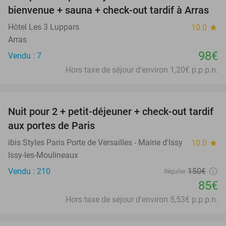
bienvenue + sauna + check-out tardif à Arras
Hôtel Les 3 Luppars
10.0
star
Arras
98€
Vendu : 7
Hors taxe de séjour d'environ 1,20€ p.p.p.n.
favorite_border
Nuit pour 2 + petit-déjeuner + check-out tardif
43%
aux portes de Paris
ibis Styles Paris Porte de Versailles - Mairie d'Issy
10.0
star
Issy-les-Moulineaux
Vendu : 210
150€
Régulier
85€
Hors taxe de séjour d'environ 5,53€ p.p.p.n.
favorite_border