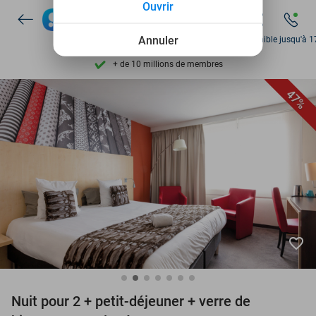
Ouvrir
Disponible 7 jours par semaine
+ de 10 millions de membres
Annuler
Disponible jusqu'à 1
9,4
basé sur
206 160 avis
Découvrez + de 15.000 deals
47%
Disponible 7 jours par semaine
+ de 10 millions de membres
favorite_border
Nuit pour 2 + petit-déjeuner + verre de