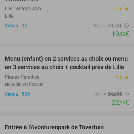
Les Tontons Afro
9.6
star
Lille
Vendu : 12
28
,70
€
Régulier
19
€
,90
favorite_border
Menu (enfant) en 2 services au choix ou menu
34%
en 3 services au choix + cocktail près de Lille
Pirates Paradise
9.8
star
Neuville-en-Ferrain
Vendu : 509
34
,85
€
Régulier
22
€
,90
favorite_border
Entrée à l'Avonturenpark de Tovertuin
34%