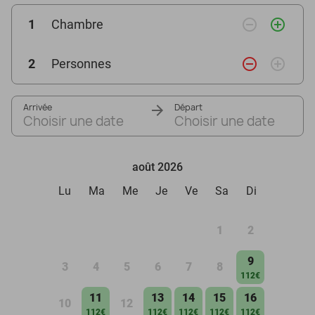
remove_circle_outline
add_circle_outline
1
Chambre
remove_circle_outline
add_circle_outline
2
Personnes
Arrivée
Départ
Choisir une date
Choisir une date
août 2026
Lu
Ma
Me
Je
Ve
Sa
Di
1
2
9
3
4
5
6
7
8
112€
11
13
14
15
16
10
12
112€
112€
112€
112€
112€