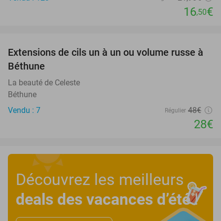
16
€
,50
favorite_border
Extensions de cils un à un ou volume russe à
42%
Béthune
La beauté de Celeste
Béthune
Vendu : 7
48€
Régulier
28€
Découvrez les meilleurs
deals des vacances d’été
!