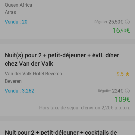
Queen Africa
Arras
Vendu : 20
25
,50
€
Régulier
16
€
,90
favorite_border
Nuit(s) pour 2 + petit-déjeuner + évtl. dîner
51%
chez Van der Valk
Van der Valk Hotel Beveren
9.5
star
Beveren
Vendu : 3.262
224€
Régulier
109€
Hors taxe de séjour d'environ 2,20€ p.p.p.n.
favorite_border
Nuit pour 2 + petit-déjeuner + cocktails de