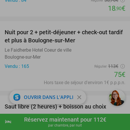
Vendu : 84
30
,70
€
Régulier
18
€
,90
favorite_border
Nuit pour 2 + petit-déjeuner + check-out tardif
34%
et plus à Boulogne-sur-Mer
Le Faidherbe Hotel Coeur de ville
Boulogne-sur-Mer
Vendu : 165
113€
Régulier
75€
Hors taxe de séjour d'environ 1€ p.p.p.n.
favorite_border
close
OUVRIR DANS L'APPLI
Saut libre (2 heures) + boisson au choix
39%
KOJUMP Estaimpuis
9.7
star
Réservez maintenant pour 112€
hotel
shopping_cart
Réserver maintenant
navigate_next
Estaimpuis
par chambre, par nuit