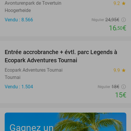
Avonturenpark de Tovertuin
9.2
star
Hoogerheide
Vendu : 8.566
24
,95
€
Régulier
16
€
,50
favorite_border
Entrée accrobranche + évtl. parc Legends à
17%
Ecopark Adventures Tournai
Ecopark Adventures Tournai
9.9
star
Tournai
Vendu : 1.504
18€
Régulier
15€
Gagnez un