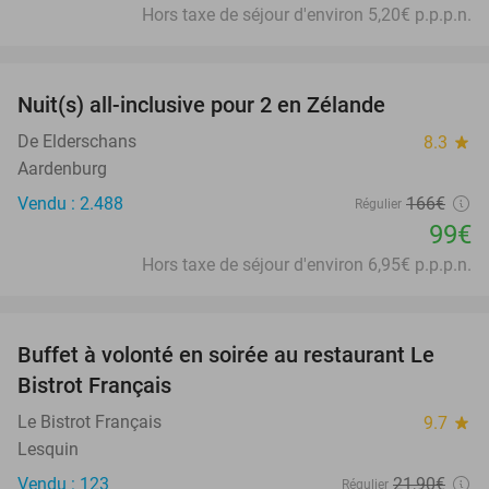
Hors taxe de séjour d'environ 5,20€ p.p.p.n.
favorite_border
Nuit(s) all-inclusive pour 2 en Zélande
40%
De Elderschans
8.3
star
Aardenburg
Vendu : 2.488
166€
Régulier
99€
Hors taxe de séjour d'environ 6,95€ p.p.p.n.
favorite_border
Buffet à volonté en soirée au restaurant Le
25%
Bistrot Français
Le Bistrot Français
9.7
star
Lesquin
Vendu : 123
21
,90
€
Régulier