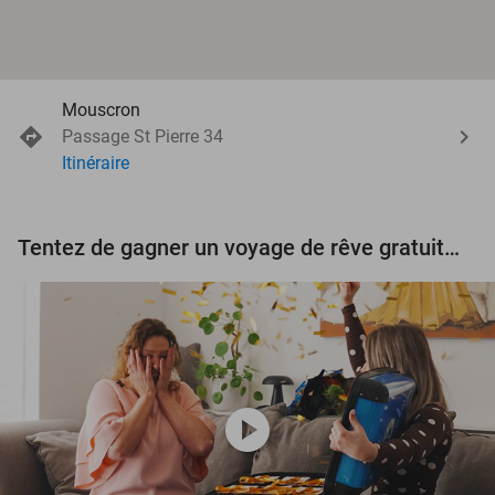
Mouscron
Passage St Pierre 34
Itinéraire
Tentez de gagner un voyage de rêve gratuit d'une valeur de 3.000 € !
play_circle