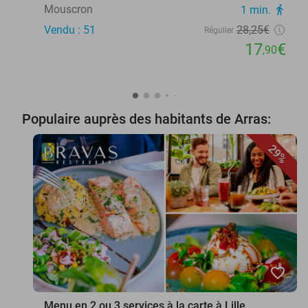
Mouscron
1 min.
directions_walk
Vendu : 51
28
,25
€
Régulier
17
€
,90
Populaire auprès des habitants de Arras:
29%
favorite_border
Menu en 2 ou 3 services à la carte à Lille