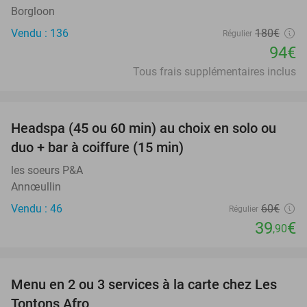
Borgloon
Vendu : 136
180€
Régulier
94€
Tous frais supplémentaires inclus
favorite_border
Headspa (45 ou 60 min) au choix en solo ou
34%
duo + bar à coiffure (15 min)
les soeurs P&A
Annœullin
Vendu : 46
60€
Régulier
39
€
,90
favorite_border
Menu en 2 ou 3 services à la carte chez Les
31%
Tontons Afro