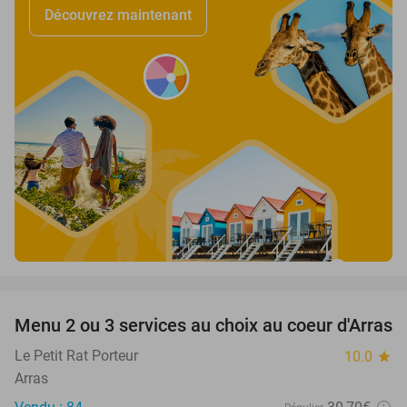
Découvrez maintenant
favorite_border
Menu 2 ou 3 services au choix au coeur d'Arras
38%
Le Petit Rat Porteur
10.0
star
Arras