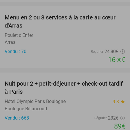
favorite_border
Menu en 2 ou 3 services à la carte au cœur
32%
d'Arras
Poulet d'Enfer
Arras
Vendu : 70
24
,80
€
Régulier
16
€
,90
favorite_border
Nuit pour 2 + petit-déjeuner + check-out tardif
62%
à Paris
Hôtel Olympic Paris Boulogne
9.3
star
Boulogne-Billancourt
Vendu : 668
232€
Régulier
89€