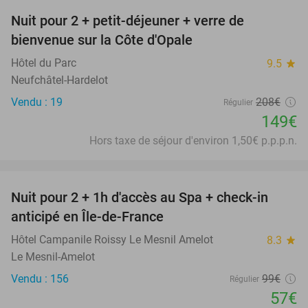
Nuit pour 2 + petit-déjeuner + verre de
28%
bienvenue sur la Côte d'Opale
Hôtel du Parc
9.5
star
Neufchâtel-Hardelot
Vendu : 19
208€
Régulier
149€
Hors taxe de séjour d'environ 1,50€ p.p.p.n.
favorite_border
Nuit pour 2 + 1h d'accès au Spa + check-in
42%
anticipé en Île-de-France
Hôtel Campanile Roissy Le Mesnil Amelot
8.3
star
Le Mesnil-Amelot
Vendu : 156
99€
Régulier
57€