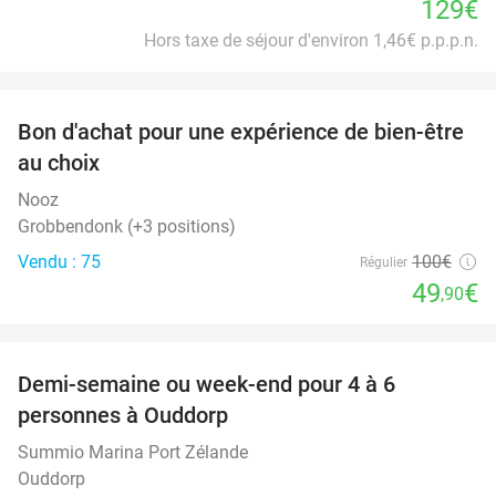
129€
Hors taxe de séjour d'environ 1,46€ p.p.p.n.
favorite_border
Bon d'achat pour une expérience de bien-être
50%
au choix
Nooz
Grobbendonk (+3 positions)
Vendu : 75
100€
Régulier
49
€
,90
favorite_border
Demi-semaine ou week-end pour 4 à 6
personnes à Ouddorp
Summio Marina Port Zélande
Ouddorp