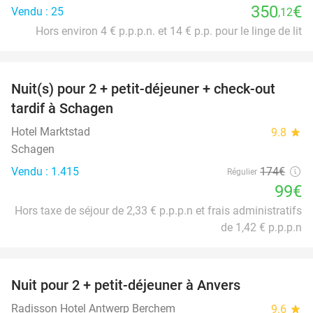
350
€
Vendu : 25
,12
Hors environ 4 € p.p.p.n. et 14 € p.p. pour le linge de lit
favorite_border
Nuit(s) pour 2 + petit-déjeuner + check-out
43%
tardif à Schagen
Hotel Marktstad
9.8
star
Schagen
Vendu : 1.415
174€
Régulier
99€
Hors taxe de séjour de 2,33 € p.p.p.n et frais administratifs
de 1,42 € p.p.p.n
favorite_border
Nuit pour 2 + petit-déjeuner à Anvers
33%
Radisson Hotel Antwerp Berchem
9.6
star