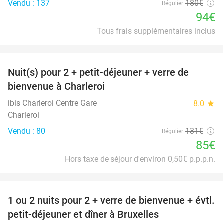
Vendu : 137
180€
Régulier
94€
Tous frais supplémentaires inclus
favorite_border
Nuit(s) pour 2 + petit-déjeuner + verre de
35%
bienvenue à Charleroi
ibis Charleroi Centre Gare
8.0
star
Charleroi
Vendu : 80
131€
Régulier
85€
Hors taxe de séjour d'environ 0,50€ p.p.p.n.
favorite_border
1 ou 2 nuits pour 2 + verre de bienvenue + évtl.
25%
petit-déjeuner et dîner à Bruxelles