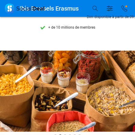
Découvrez + de 15.000 deals

Ibis Brussels Erasmus
Disponible 7 jours par semaine
Dim disponible à partir de 09
+ de 10 millions de membres
9,4
basé sur
206 239 avis
Découvrez + de 15.000 deals
Disponible 7 jours par semaine
+ de 10 millions de membres