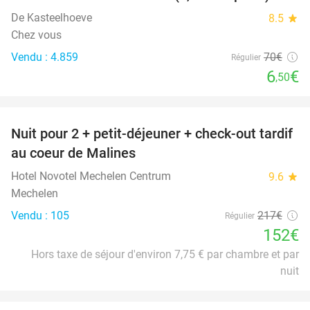
De Kasteelhoeve
8.5
star
Chez vous
Vendu : 4.859
70€
Régulier
6
€
,50
favorite_border
Nuit pour 2 + petit-déjeuner + check-out tardif
30%
au coeur de Malines
Hotel Novotel Mechelen Centrum
9.6
star
Mechelen
Vendu : 105
217€
Régulier
152€
Hors taxe de séjour d'environ 7,75 € par chambre et par
nuit
favorite_border