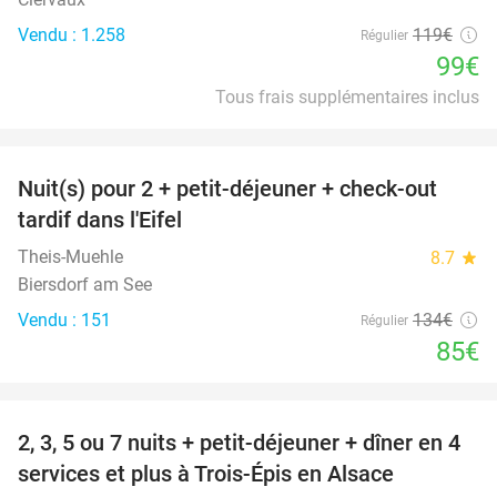
Vendu : 1.258
119€
Régulier
99€
Tous frais supplémentaires inclus
favorite_border
Nuit(s) pour 2 + petit-déjeuner + check-out
37%
tardif dans l'Eifel
Theis-Muehle
8.7
star
Biersdorf am See
Vendu : 151
134€
Régulier
85€
favorite_border
2, 3, 5 ou 7 nuits + petit-déjeuner + dîner en 4
44%
services et plus à Trois-Épis en Alsace