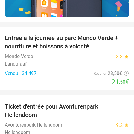
favorite_border
Entrée à la journée au parc Mondo Verde +
25%
nourriture et boissons à volonté
Mondo Verde
8.3
star
Landgraaf
Vendu : 34.497
28
,50
€
Régulier
21
€
,50
favorite_border
Ticket d'entrée pour Avonturenpark
41%
Hellendoorn
Avonturenpark Hellendoorn
9.2
star
Hellendoorn