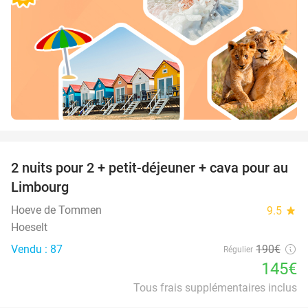
favorite_border
2 nuits pour 2 + petit-déjeuner + cava pour au
24%
Limbourg
Hoeve de Tommen
9.5
star
Hoeselt
Vendu : 87
190€
Régulier
145€
Tous frais supplémentaires inclus