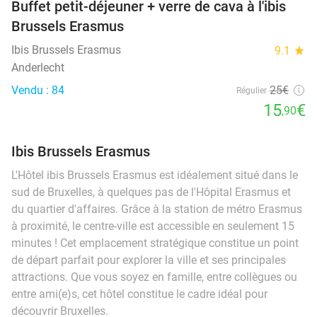
Buffet petit-déjeuner + verre de cava à l'ibis
Brussels Erasmus
Ibis Brussels Erasmus
9.1
star
Anderlecht
Vendu : 84
25€
Régulier
15
€
,90
Ibis Brussels Erasmus
L'Hôtel ibis Brussels Erasmus est idéalement situé dans le
sud de Bruxelles, à quelques pas de l'Hôpital Erasmus et
du quartier d'affaires. Grâce à la station de métro Erasmus
à proximité, le centre-ville est accessible en seulement 15
minutes ! Cet emplacement stratégique constitue un point
de départ parfait pour explorer la ville et ses principales
attractions. Que vous soyez en famille, entre collègues ou
entre ami(e)s, cet hôtel constitue le cadre idéal pour
découvrir Bruxelles.