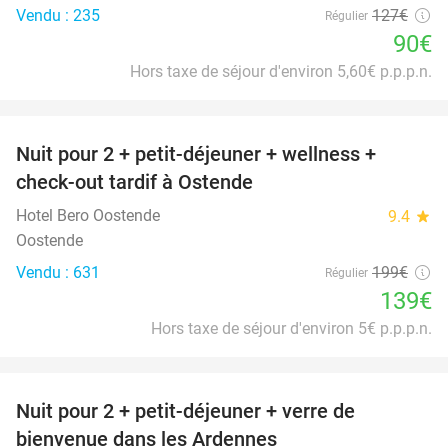
Vendu : 235
127€
Régulier
90€
Hors taxe de séjour d'environ 5,60€ p.p.p.n.
favorite_border
Nuit pour 2 + petit-déjeuner + wellness +
30%
check-out tardif à Ostende
Hotel Bero Oostende
9.4
star
Oostende
Vendu : 631
199€
Régulier
139€
Hors taxe de séjour d'environ 5€ p.p.p.n.
favorite_border
Nuit pour 2 + petit-déjeuner + verre de
44%
bienvenue dans les Ardennes