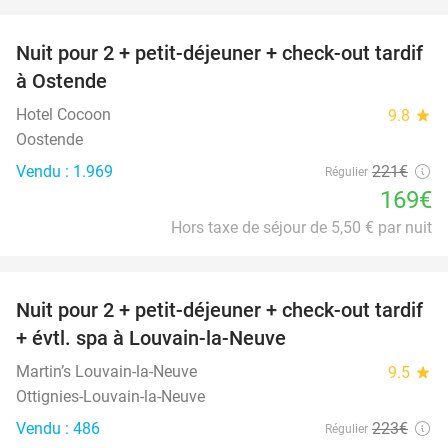
favorite_border
Nuit pour 2 + petit-déjeuner + check-out tardif
24%
à Ostende
Hotel Cocoon
9.8
star
Oostende
Vendu : 1.969
221€
Régulier
169€
Hors taxe de séjour de 5,50 € par nuit
favorite_border
Nuit pour 2 + petit-déjeuner + check-out tardif
42%
+ évtl. spa à Louvain-la-Neuve
Martin’s Louvain-la-Neuve
9.5
star
Ottignies-Louvain-la-Neuve
Vendu : 486
223€
Régulier