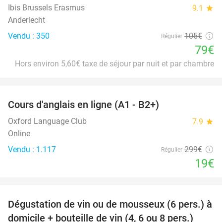
Ibis Brussels Erasmus
9.1
star
Anderlecht
Vendu : 350
105€
Régulier
79€
Hors environ 5,60€ taxe de séjour par nuit et par chambre
favorite_border
Cours d'anglais en ligne (A1 - B2+)
94%
Oxford Language Club
7.9
star
Online
Vendu : 1.117
299€
Régulier
19€
favorite_border
Dégustation de vin ou de mousseux (6 pers.) à
91%
domicile + bouteille de vin (4, 6 ou 8 pers.)