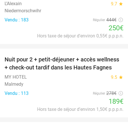
L’Alexain
9.7
star
Niedermorschwihr
Vendu : 183
444€
Régulier
250€
Hors taxe de séjour d'environ 0,55€ p.p.p.n.
favorite_border
Nuit pour 2 + petit-déjeuner + accès wellness
32%
+ check-out tardif dans les Hautes Fagnes
MY HOTEL
9.5
star
Malmedy
Vendu : 113
278€
Régulier
189€
Hors taxe de séjour d'environ 1,50€ p.p.p.n.
favorite_border