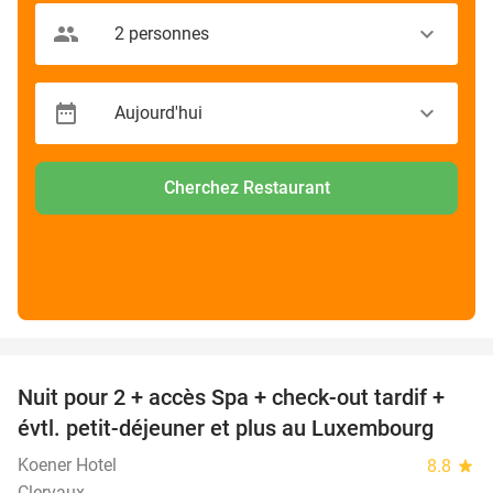
Cherchez Restaurant
favorite_border
Nuit pour 2 + accès Spa + check-out tardif +
17%
évtl. petit-déjeuner et plus au Luxembourg
Koener Hotel
8.8
star
Clervaux