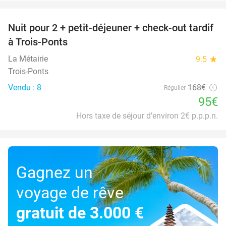
favorite_border
Nuit pour 2 + petit-déjeuner + check-out tardif
43%
à Trois-Ponts
La Métairie
9.5
star
Trois-Ponts
Vendu : 8
168€
Régulier
95€
Hors taxe de séjour d'environ 2€ p.p.p.n.
Gagnez un
voyage de rêve
gratuit de 3.000 €