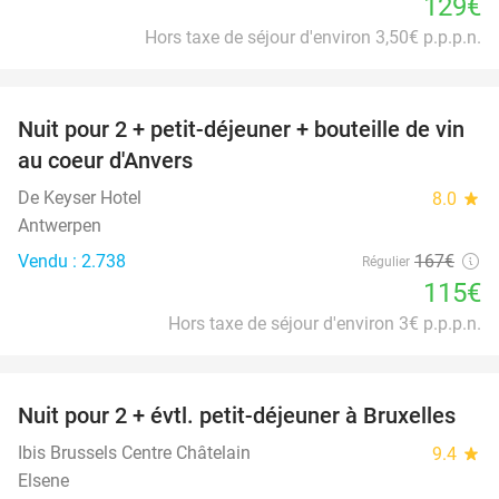
129€
Hors taxe de séjour d'environ 3,50€ p.p.p.n.
favorite_border
Nuit pour 2 + petit-déjeuner + bouteille de vin
31%
au coeur d'Anvers
De Keyser Hotel
8.0
star
Antwerpen
Vendu : 2.738
167€
Régulier
115€
Hors taxe de séjour d'environ 3€ p.p.p.n.
favorite_border
Nuit pour 2 + évtl. petit-déjeuner à Bruxelles
29%
Ibis Brussels Centre Châtelain
9.4
star
Elsene