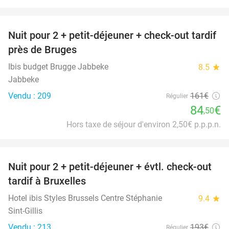
favorite_border
Nuit pour 2 + petit-déjeuner + check-out tardif
48%
près de Bruges
Ibis budget Brugge Jabbeke
8.5
star
Jabbeke
Vendu : 209
161€
Régulier
84
€
,50
Hors taxe de séjour d'environ 2,50€ p.p.p.n.
favorite_border
Nuit pour 2 + petit-déjeuner + évtl. check-out
35%
tardif à Bruxelles
Hotel ibis Styles Brussels Centre Stéphanie
9.4
star
Sint-Gillis
Vendu : 213
193€
Régulier