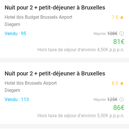
Nuit pour 2 + petit-déjeuner à Bruxelles
25%
Hotel ibis Budget Brussels Airport
7.5
star
Diegem
Vendu : 95
108€
Régulier
81€
Hors taxe de séjour d'environ 4,50€ p.p.p.n.
favorite_border
Nuit pour 2 + petit-déjeuner à Bruxelles
31%
Hotel ibis Brussels Airport
8.5
star
Diegem
Vendu : 113
125€
Régulier
86€
Hors taxe de séjour d'environ 5,50€ p.p.p.n.
favorite_border