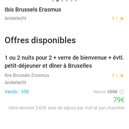
Ibis Brussels Erasmus
Anderlecht
9.1
star
Offres disponibles
favorite_border
1 ou 2 nuits pour 2 + verre de bienvenue + évtl.
petit-déjeuner et dîner à Bruxelles
Ibis Brussels Erasmus
9.1
star
Anderlecht
Vendu : 350
105€
Régulier
79€
Hors environ 5,60€ taxe de séjour par nuit et par chambre
favorite_border