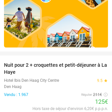
favorite_border
Nuit pour 2 + croquettes et petit-déjeuner à La
41%
Haye
Hotel Ibis Den Haag City Centre
9.5
star
Den Haag
Vendu : 1.967
211€
Régulier
125€
Hors taxe de séjour d'environ 6,20€ p.p.p.n.