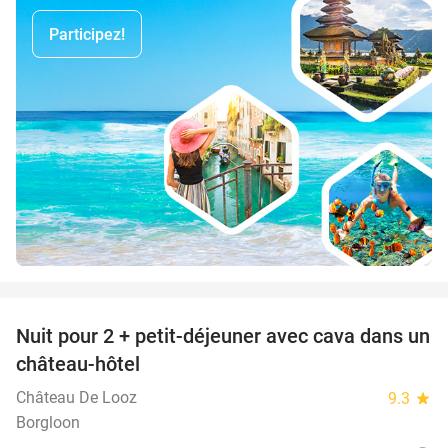
Participez!
favorite_border
Nuit pour 2 + petit-déjeuner avec cava dans un
48%
château-hôtel
Château De Looz
9.3
star
Borgloon