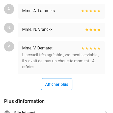
A.
Mme. A. Lammers
N.
Mme. N. Vranckx
V.
Mme. V. Demaret
L accueil très agréable , vraiment serviable ,
il y avait de tous un chouette moment . À
refaire .
Afficher plus
Plus d'information
Site Internet