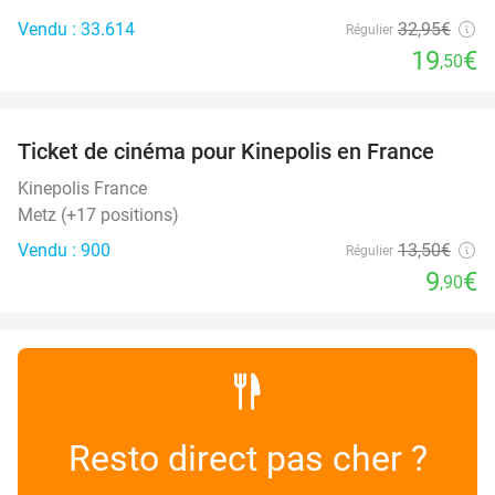
Vendu : 33.614
32
,95
€
Régulier
19
€
,50
favorite_border
Ticket de cinéma pour Kinepolis en France
27%
SOLD
OUT
Kinepolis France
Metz (+17 positions)
Vendu : 900
13
,50
€
Régulier
9
€
,90
Resto direct pas cher ?