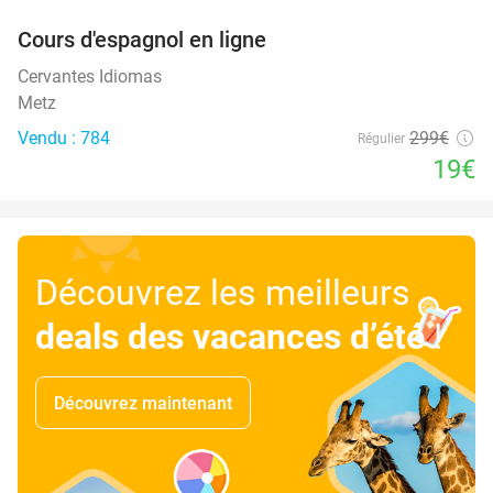
Cours d'espagnol en ligne
94%
Cervantes Idiomas
Metz
Vendu : 784
299€
Régulier
19€
Découvrez les meilleurs
deals des vacances d’été
!
Découvrez maintenant