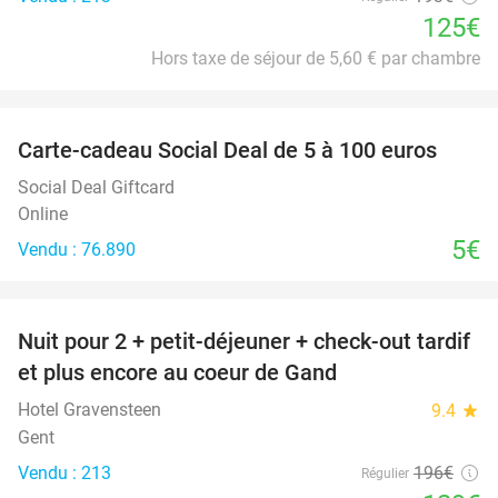
125€
Hors taxe de séjour de 5,60 € par chambre
favorite_border
Carte-cadeau Social Deal de 5 à 100 euros
Social Deal Giftcard
Online
5€
Vendu : 76.890
favorite_border
Nuit pour 2 + petit-déjeuner + check-out tardif
34%
et plus encore au coeur de Gand
Hotel Gravensteen
9.4
star
Gent
Vendu : 213
196€
Régulier