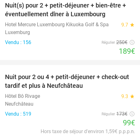
Nuit(s) pour 2 + petit-déjeuner + bien-être +
24%
éventuellement dîner à Luxembourg
Hotel Mercure Luxembourg Kikuoka Golf & Spa
9.7
star
Luxemburg
Vendu : 156
250€
Régulier
189€
favorite_border
Nuit pour 2 ou 4 + petit-déjeuner + check-out
43%
tardif et plus à Neufchâteau
Hôtel Bô Rivage
9.3
star
Neufchâteau
Vendu : 519
173€
Régulier
99€
Hors taxe de séjour d'environ 1,59€ p.p.p.n.