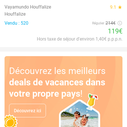
Vayamundo Houffalize
9.1
star
Houffalize
Vendu : 520
214€
Régulier
119€
Hors taxe de séjour d'environ 1,40€ p.p.p.n.
Découvrez les meilleurs
deals de vacances dans
votre propre pays
!
Découvrez ici