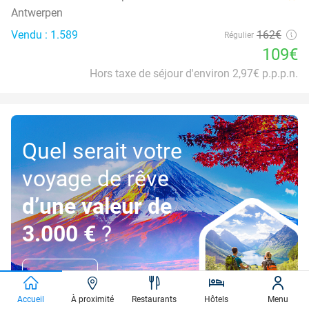
Antwerpen
Vendu : 1.589
162€
Régulier
109€
Hors taxe de séjour d'environ 2,97€ p.p.p.n.
Quel serait votre
voyage de rêve
d’une valeur de
3.000 €
?
Participez!
Accueil
À proximité
Restaurants
Hôtels
Menu