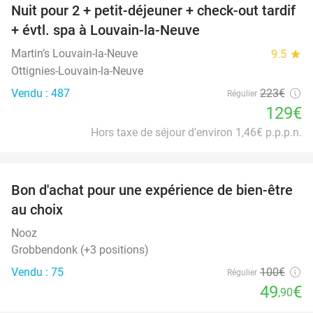
Nuit pour 2 + petit-déjeuner + check-out tardif
42%
+ évtl. spa à Louvain-la-Neuve
Martin’s Louvain-la-Neuve
9.5
star
Ottignies-Louvain-la-Neuve
Vendu : 487
223€
Régulier
129€
Hors taxe de séjour d'environ 1,46€ p.p.p.n.
favorite_border
Bon d'achat pour une expérience de bien-être
50%
au choix
Nooz
Grobbendonk (+3 positions)
Vendu : 75
100€
Régulier
49
€
,90