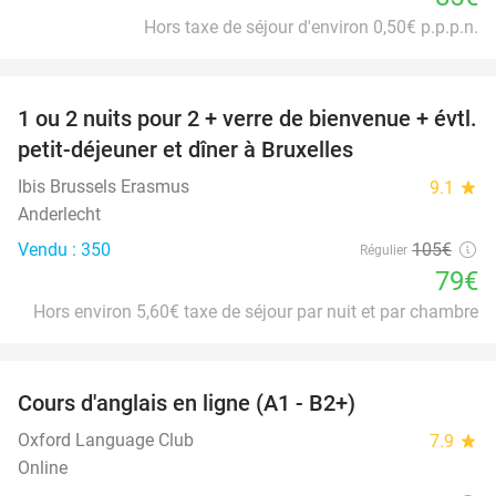
Hors taxe de séjour d'environ 0,50€ p.p.p.n.
favorite_border
1 ou 2 nuits pour 2 + verre de bienvenue + évtl.
25%
petit-déjeuner et dîner à Bruxelles
Ibis Brussels Erasmus
9.1
star
Anderlecht
Vendu : 350
105€
Régulier
79€
Hors environ 5,60€ taxe de séjour par nuit et par chambre
favorite_border
Cours d'anglais en ligne (A1 - B2+)
94%
Oxford Language Club
7.9
star
Online