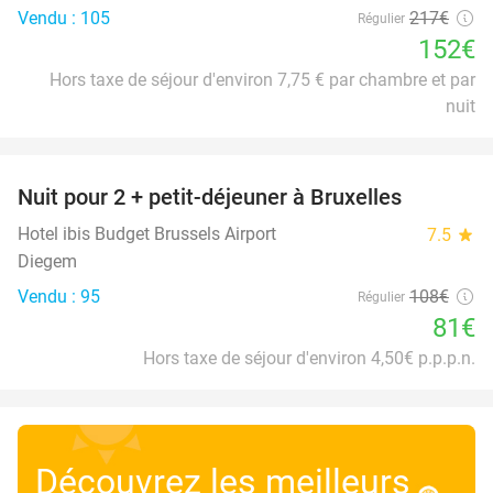
Vendu : 105
217€
Régulier
152€
Hors taxe de séjour d'environ 7,75 € par chambre et par
nuit
favorite_border
Nuit pour 2 + petit-déjeuner à Bruxelles
25%
Hotel ibis Budget Brussels Airport
7.5
star
Diegem
Vendu : 95
108€
Régulier
81€
Hors taxe de séjour d'environ 4,50€ p.p.p.n.
Découvrez les meilleurs