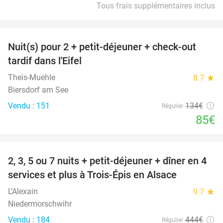
Tous frais supplémentaires inclus
favorite_border
Nuit(s) pour 2 + petit-déjeuner + check-out
37%
tardif dans l'Eifel
Theis-Muehle
8.7
star
Biersdorf am See
Vendu : 151
134€
Régulier
85€
favorite_border
2, 3, 5 ou 7 nuits + petit-déjeuner + dîner en 4
44%
services et plus à Trois-Épis en Alsace
L’Alexain
9.7
star
Niedermorschwihr
Vendu : 184
444€
Régulier