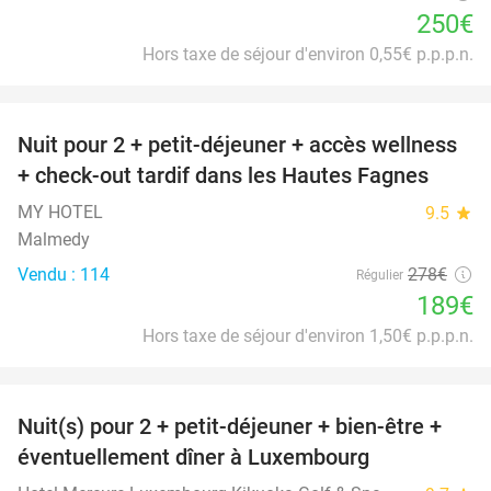
250€
Hors taxe de séjour d'environ 0,55€ p.p.p.n.
favorite_border
Nuit pour 2 + petit-déjeuner + accès wellness
32%
+ check-out tardif dans les Hautes Fagnes
MY HOTEL
9.5
star
Malmedy
Vendu : 114
278€
Régulier
189€
Hors taxe de séjour d'environ 1,50€ p.p.p.n.
favorite_border
Nuit(s) pour 2 + petit-déjeuner + bien-être +
24%
éventuellement dîner à Luxembourg