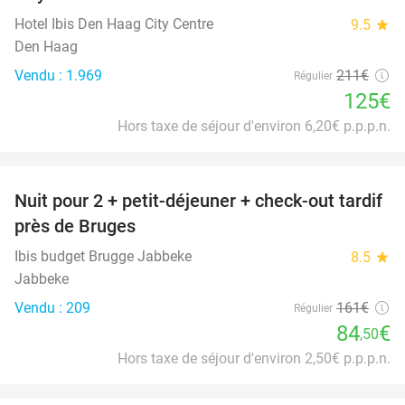
Hotel Ibis Den Haag City Centre
9.5
star
Den Haag
Vendu : 1.969
211€
Régulier
125€
Hors taxe de séjour d'environ 6,20€ p.p.p.n.
favorite_border
Nuit pour 2 + petit-déjeuner + check-out tardif
48%
près de Bruges
Ibis budget Brugge Jabbeke
8.5
star
Jabbeke
Vendu : 209
161€
Régulier
84
€
,50
Hors taxe de séjour d'environ 2,50€ p.p.p.n.
favorite_border