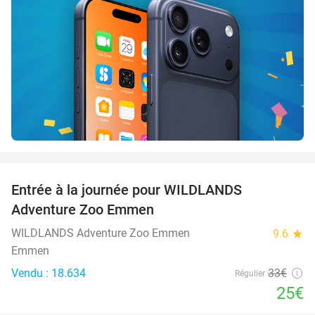
favorite_border
Entrée à la journée pour WILDLANDS
24%
Adventure Zoo Emmen
WILDLANDS Adventure Zoo Emmen
9.6
star
Emmen
Vendu : 18.634
33€
Régulier
25€