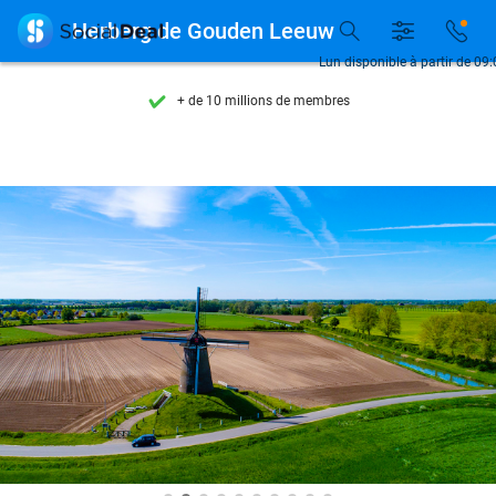
Découvrez + de 15.000 deals

Herberg de Gouden Leeuw
Disponible 7 jours par semaine
Lun disponible à partir de 09
+ de 10 millions de membres
9,4
basé sur
206 346 avis
Découvrez + de 15.000 deals
Disponible 7 jours par semaine
+ de 10 millions de membres