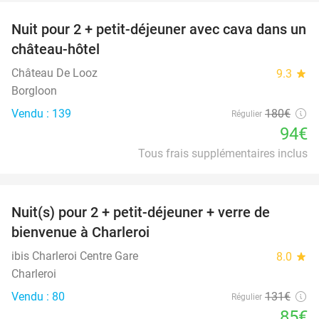
Nuit pour 2 + petit-déjeuner avec cava dans un
48%
château-hôtel
Château De Looz
9.3
star
Borgloon
Vendu : 139
180€
Régulier
94€
Tous frais supplémentaires inclus
favorite_border
Nuit(s) pour 2 + petit-déjeuner + verre de
35%
bienvenue à Charleroi
ibis Charleroi Centre Gare
8.0
star
Charleroi
Vendu : 80
131€
Régulier
85€