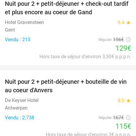
Nuit pour 2 + petit-déjeuner + check-out tardif
34%
et plus encore au coeur de Gand
Hotel Gravensteen
9.4
star
Gent
Vendu : 213
196€
Régulier
129€
Hors taxe de séjour d'environ 3,50€ p.p.p.n.
favorite_border
Nuit pour 2 + petit-déjeuner + bouteille de vin
31%
au coeur d'Anvers
De Keyser Hotel
8.0
star
Antwerpen
Vendu : 2.738
167€
Régulier
115€
Hors taxe de séjour d'environ 3€ p.p.p.n.