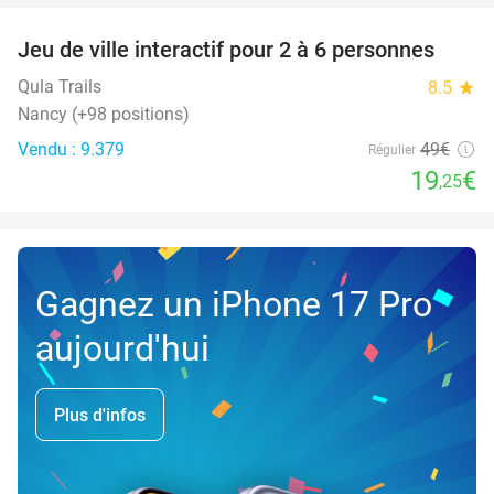
Jeu de ville interactif pour 2 à 6 personnes
61%
Qula Trails
8.5
star
Nancy (+98 positions)
Vendu : 9.379
49€
Régulier
19
€
,25
Gagnez un iPhone 17 Pro
aujourd'hui
Plus d'infos