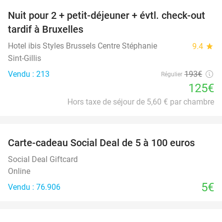
Nuit pour 2 + petit-déjeuner + évtl. check-out
35%
tardif à Bruxelles
Hotel ibis Styles Brussels Centre Stéphanie
9.4
star
Sint-Gillis
Vendu : 213
193€
Régulier
125€
Hors taxe de séjour de 5,60 € par chambre
favorite_border
Carte-cadeau Social Deal de 5 à 100 euros
Social Deal Giftcard
Online
5€
Vendu : 76.906
favorite_border