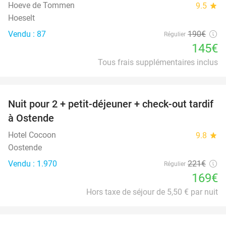
Hoeve de Tommen
9.5
star
Hoeselt
Vendu : 87
190€
Régulier
145€
Tous frais supplémentaires inclus
favorite_border
Nuit pour 2 + petit-déjeuner + check-out tardif
24%
à Ostende
Hotel Cocoon
9.8
star
Oostende
Vendu : 1.970
221€
Régulier
169€
Hors taxe de séjour de 5,50 € par nuit
favorite_border