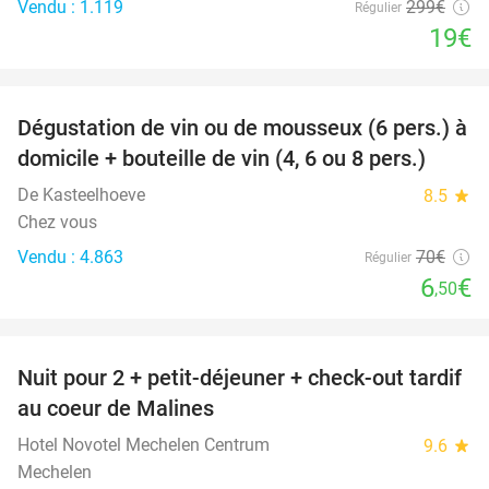
Vendu : 1.119
299€
Régulier
19€
favorite_border
Dégustation de vin ou de mousseux (6 pers.) à
91%
domicile + bouteille de vin (4, 6 ou 8 pers.)
De Kasteelhoeve
8.5
star
Chez vous
Vendu : 4.863
70€
Régulier
6
€
,50
favorite_border
Nuit pour 2 + petit-déjeuner + check-out tardif
30%
au coeur de Malines
Hotel Novotel Mechelen Centrum
9.6
star
Mechelen