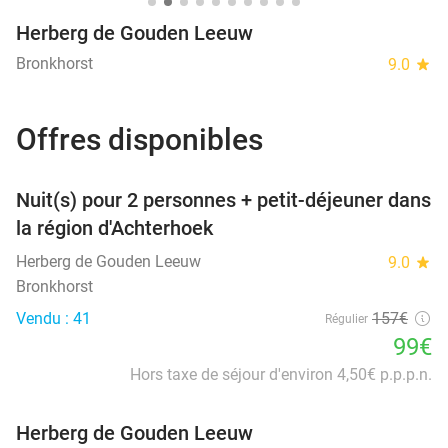
Herberg de Gouden Leeuw
Bronkhorst
9.0
star
Offres disponibles
favorite_border
Nuit(s) pour 2 personnes + petit-déjeuner dans
la région d'Achterhoek
Herberg de Gouden Leeuw
9.0
star
Bronkhorst
Vendu : 41
157€
Régulier
99€
Hors taxe de séjour d'environ 4,50€ p.p.p.n.
Herberg de Gouden Leeuw