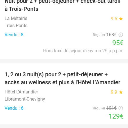
Nuit pour 2 + petit-déjeuner + check-out tardif
43%
à Trois-Ponts
La Métairie
9.5
star
Trois-Ponts
Vendu : 8
168€
Régulier
95€
Hors taxe de séjour d'environ 2€ p.p.p.n.
favorite_border
1, 2 ou 3 nuit(s) pour 2 + petit-déjeuner +
32%
NEW
accès au wellness et plus à l'Hôtel L'Amandier
TODAY
Hôtel L'Amandier
9.9
star
Libramont-Chevigny
Vendu : 6
191€
Régulier
129€
favorite_border