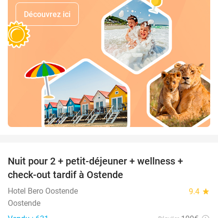
Découvrez ici
favorite_border
Nuit pour 2 + petit-déjeuner + wellness +
30%
check-out tardif à Ostende
Hotel Bero Oostende
9.4
star
Oostende