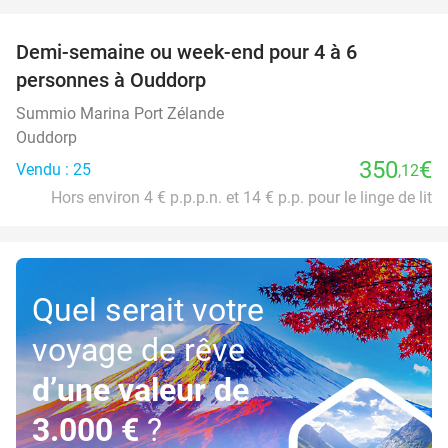
favorite_border
Demi-semaine ou week-end pour 4 à 6
personnes à Ouddorp
Summio Marina Port Zélande
Ouddorp
350
€
Vendu : 25
,12
Hors environ 4 € p.p.p.n. et 14 € p.p. pour le linge de lit
Quel serait votre
voyage de rêve
d’une valeur de
3.000 €
?