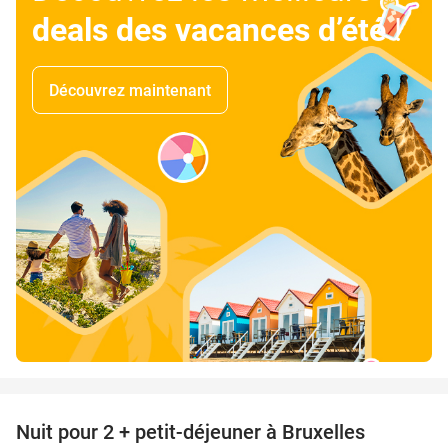
deals des vacances d’été
!
Découvrez maintenant
favorite_border
Nuit pour 2 + petit-déjeuner à Bruxelles
31%