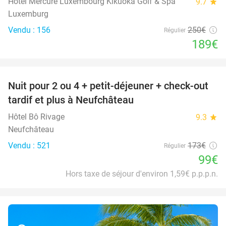
Hotel Mercure Luxembourg Kikuoka Golf & Spa
9.7
star
Luxemburg
Vendu : 156
250€
Régulier
189€
favorite_border
Nuit pour 2 ou 4 + petit-déjeuner + check-out
43%
tardif et plus à Neufchâteau
Hôtel Bô Rivage
9.3
star
Neufchâteau
Vendu : 521
173€
Régulier
99€
Hors taxe de séjour d'environ 1,59€ p.p.p.n.