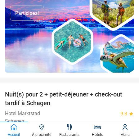
Participez!
favorite_border
Nuit(s) pour 2 + petit-déjeuner + check-out
43%
tardif à Schagen
Hotel Marktstad
9.8
star
Schagen
Vendu : 1.415
174€
Régulier
Accueil
À proximité
Restaurants
Hôtels
Menu