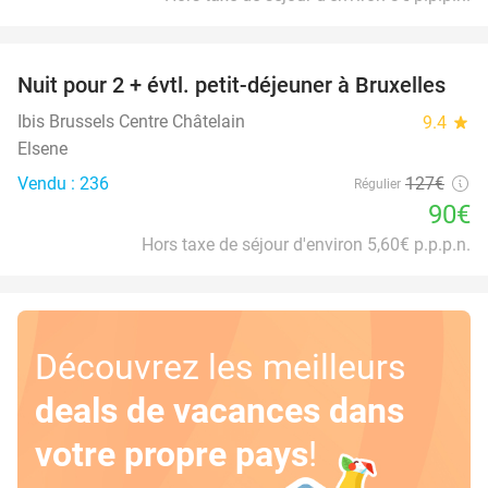
favorite_border
Nuit pour 2 + évtl. petit-déjeuner à Bruxelles
29%
Ibis Brussels Centre Châtelain
9.4
star
Elsene
Vendu : 236
127€
Régulier
90€
Hors taxe de séjour d'environ 5,60€ p.p.p.n.
Découvrez les meilleurs
deals de vacances dans
votre propre pays
!