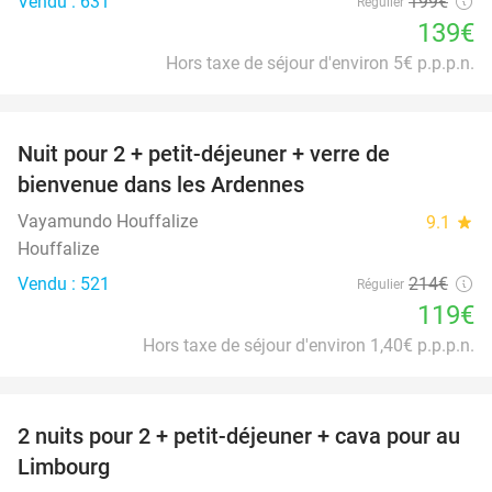
Vendu : 631
199€
Régulier
139€
Hors taxe de séjour d'environ 5€ p.p.p.n.
favorite_border
Nuit pour 2 + petit-déjeuner + verre de
44%
bienvenue dans les Ardennes
Vayamundo Houffalize
9.1
star
Houffalize
Vendu : 521
214€
Régulier
119€
Hors taxe de séjour d'environ 1,40€ p.p.p.n.
favorite_border
2 nuits pour 2 + petit-déjeuner + cava pour au
24%
Limbourg