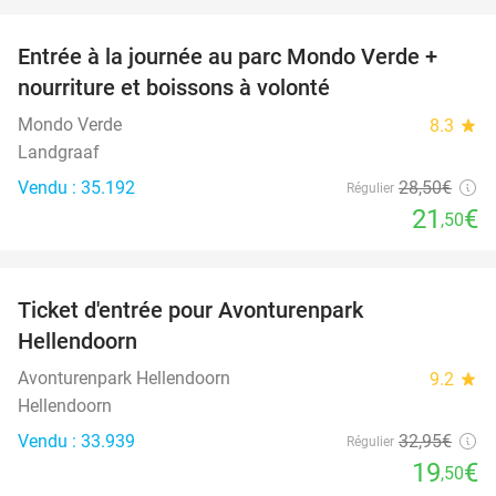
favorite_border
Entrée à la journée au parc Mondo Verde +
25%
nourriture et boissons à volonté
Mondo Verde
8.3
star
Landgraaf
Vendu : 35.192
28
,50
€
Régulier
21
€
,50
favorite_border
Ticket d'entrée pour Avonturenpark
41%
Hellendoorn
Avonturenpark Hellendoorn
9.2
star
Hellendoorn
Vendu : 33.939
32
,95
€
Régulier
19
€
,50