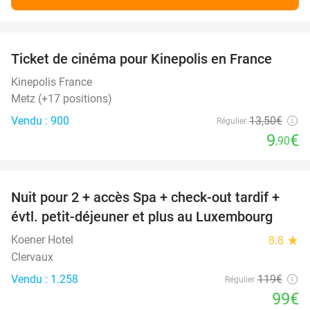
favorite_border
Ticket de cinéma pour Kinepolis en France
27%
SOLD
OUT
Kinepolis France
Metz (+17 positions)
Vendu : 900
13
,50
€
Régulier
9
€
,90
favorite_border
Nuit pour 2 + accès Spa + check-out tardif +
17%
évtl. petit-déjeuner et plus au Luxembourg
Koener Hotel
8.8
star
Clervaux
Vendu : 1.258
119€
Régulier
99€