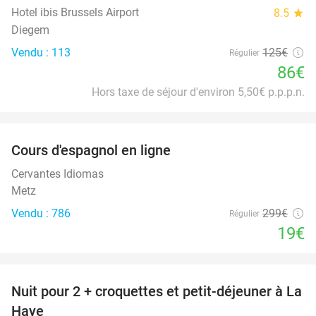
Hotel ibis Brussels Airport
8.5
star
Diegem
Vendu : 113
125€
Régulier
86€
Hors taxe de séjour d'environ 5,50€ p.p.p.n.
favorite_border
Cours d'espagnol en ligne
94%
Cervantes Idiomas
Metz
Vendu : 786
299€
Régulier
19€
favorite_border
Nuit pour 2 + croquettes et petit-déjeuner à La
41%
Haye