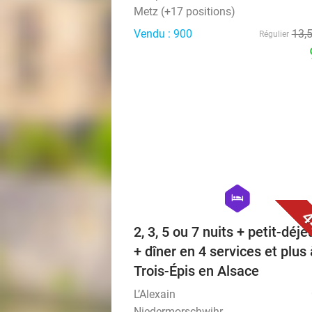
Metz (+17 positions)
Vendu : 900
13
,
Régulier
hexagon
hotel
4
2, 3, 5 ou 7 nuits + petit-déj
+ dîner en 4 services et plus 
Trois-Épis en Alsace
L’Alexain
Niedermorschwihr