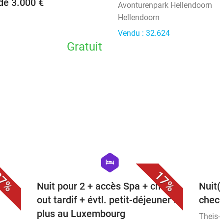
de 3.000 €
Avonturenpark Hellendoorn
Hellendoorn
Vendu : 32.624
Gratuit
favorite_border
favorite_border
hexagon
hotel
7%
17%
olis
Nuit pour 2 + accès Spa + check-
Nuit
out tardif + évtl. petit-déjeuner et
check
plus au Luxembourg
Theis