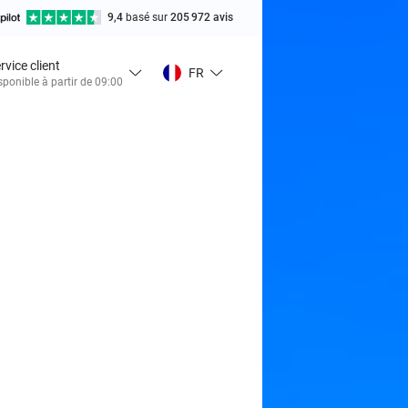
9,4
basé sur
205 972 avis
rvice client
FR
sponible à partir de 09:00