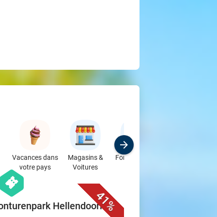
Vacances dans
Magasins &
Formations &
votre pays
Voitures
Ateliers
favorite_border
hexagon
events
41%
vonturenpark Hellendoorn