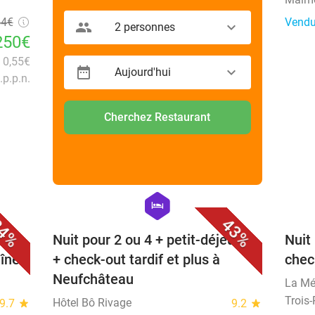
44€
Vendu
2 personnes
250€
n 0,55€
Aujourd'hui
.p.p.n.
Cherchez Restaurant
favorite_border
favorite_border
hexagon
hotel
4%
43%
er +
Nuit pour 2 ou 4 + petit-déjeuner
Nuit
îner
+ check-out tardif et plus à
chec
Neufchâteau
La Mé
Trois
Hôtel Bô Rivage
9.7
star
9.2
star