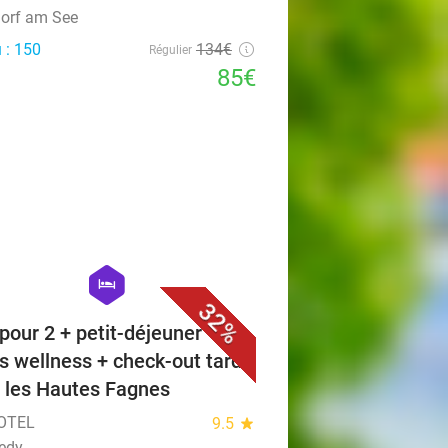
dorf am See
 : 150
134€
Régulier
85€
favorite_border
hexagon
hotel
32%
 pour 2 + petit-déjeuner +
s wellness + check-out tardif
 les Hautes Fagnes
OTEL
9.5
star
edy