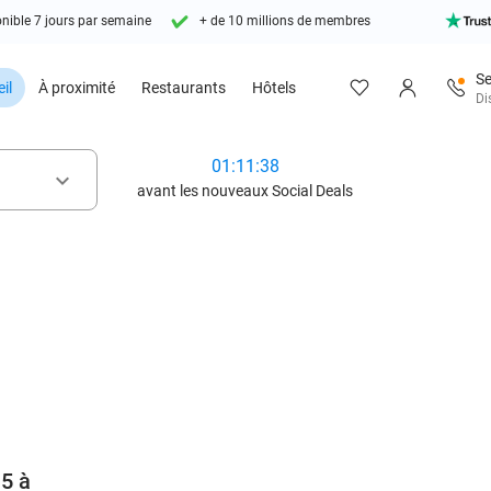
nible 7 jours par semaine
+ de 10 millions de membres
Se
il
À proximité
Restaurants
Hôtels
Di
01:11:36
keyboard_arrow_down
avant les nouveaux Social Deals
favorite_border
 5 à