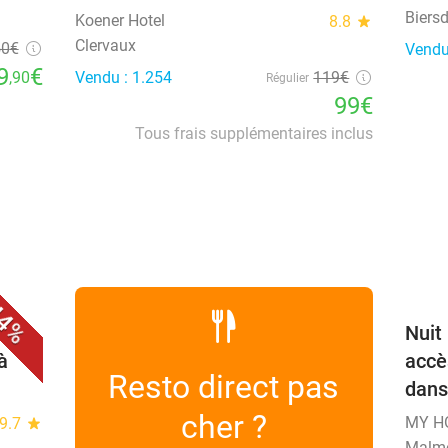
Biers
Koener Hotel
8.8
star
Clervaux
50
€
Vendu
9
€
,90
Vendu : 1.254
119€
Régulier
99€
Tous frais supplémentaires inclus
favorite_border
4%
euner
Nuit
à
accè
Resto direct pas
dans
cher ?
MY H
9.7
star
Malm