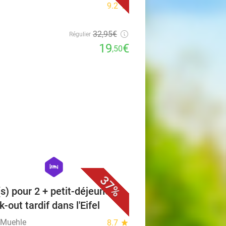
9.2
star
32
,95
€
Régulier
19
€
,50
favorite_border
hexagon
hotel
37%
(s) pour 2 + petit-déjeuner +
-out tardif dans l'Eifel
-Muehle
8.7
star