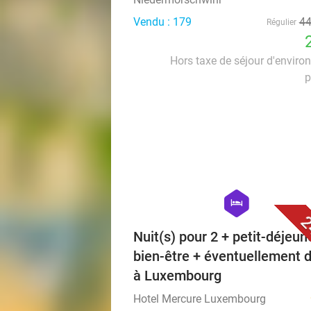
Vendu : 179
4
Régulier
Hors taxe de séjour d'enviro
p
hexagon
hotel
2
Nuit(s) pour 2 + petit-déjeun
bien-être + éventuellement d
à Luxembourg
Hotel Mercure Luxembourg