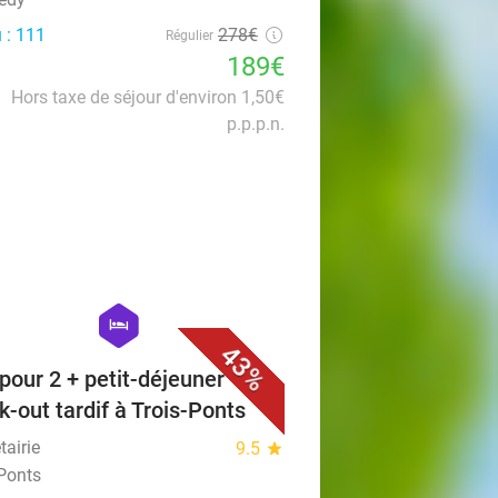
 : 111
278€
Régulier
189€
Hors taxe de séjour d'environ 1,50€
p.p.p.n.
favorite_border
hexagon
hotel
43%
 pour 2 + petit-déjeuner +
k-out tardif à Trois-Ponts
tairie
9.5
star
-Ponts