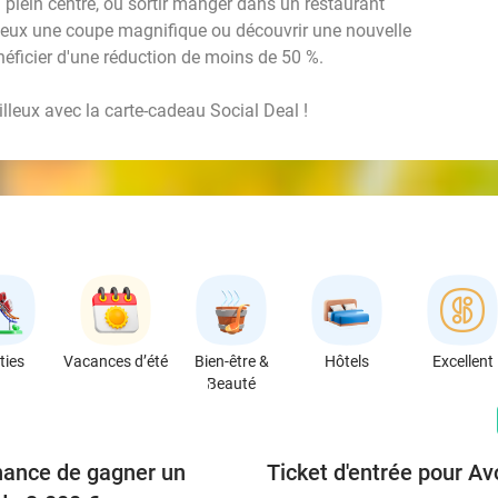
plein centre, ou sortir manger dans un restaurant
veux une coupe magnifique ou découvrir une nouvelle
énéficier d'une réduction de moins de 50 %.
leux avec la carte-cadeau Social Deal !
ties
Vacances d’été
Bien-être &
Hôtels
Excellent
Beauté
favorite_border
hance de gagner un
Ticket d'entrée pour A