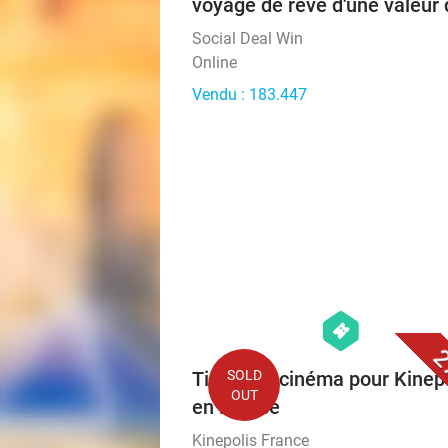
voyage de rêve d'une valeur 
Social Deal Win
Online
Vendu : 183.447
hexagon
events
2
Ticket de cinéma pour Kinep
SOLD
OUT
en France
Kinepolis France