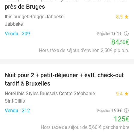
48%
près de Bruges
Ibis budget Brugge Jabbeke
8.5
star
Jabbeke
Vendu : 209
161€
Régulier
84
€
,50
Hors taxe de séjour d'environ 2,50€ p.p.p.n.
favorite_border
Nuit pour 2 + petit-déjeuner + évtl. check-out
35%
tardif à Bruxelles
Hotel ibis Styles Brussels Centre Stéphanie
9.4
star
Sint-Gillis
Vendu : 212
193€
Régulier
125€
Hors taxe de séjour de 5,60 € par chambre