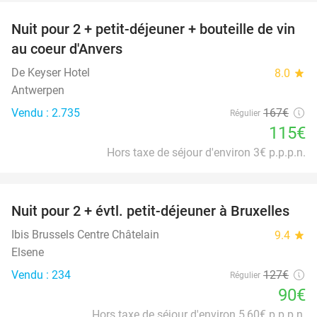
Nuit pour 2 + petit-déjeuner + bouteille de vin
31%
au coeur d'Anvers
De Keyser Hotel
8.0
star
Antwerpen
Vendu : 2.735
167€
Régulier
115€
Hors taxe de séjour d'environ 3€ p.p.p.n.
favorite_border
Nuit pour 2 + évtl. petit-déjeuner à Bruxelles
29%
Ibis Brussels Centre Châtelain
9.4
star
Elsene
Vendu : 234
127€
Régulier
90€
Hors taxe de séjour d'environ 5,60€ p.p.p.n.