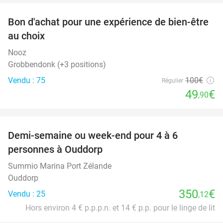
Bon d'achat pour une expérience de bien-être
50%
au choix
Nooz
Grobbendonk (+3 positions)
Vendu : 75
100€
Régulier
49
€
,90
favorite_border
Demi-semaine ou week-end pour 4 à 6
personnes à Ouddorp
Summio Marina Port Zélande
Ouddorp
350
€
Vendu : 25
,12
Hors environ 4 € p.p.p.n. et 14 € p.p. pour le linge de lit