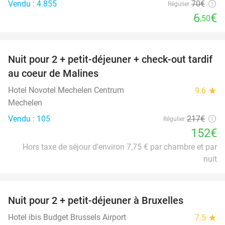
Vendu : 4.855
70€
Régulier
6
€
,50
favorite_border
Nuit pour 2 + petit-déjeuner + check-out tardif
30%
au coeur de Malines
Hotel Novotel Mechelen Centrum
9.6
star
Mechelen
Vendu : 105
217€
Régulier
152€
Hors taxe de séjour d'environ 7,75 € par chambre et par
nuit
favorite_border
Nuit pour 2 + petit-déjeuner à Bruxelles
25%
Hotel ibis Budget Brussels Airport
7.5
star