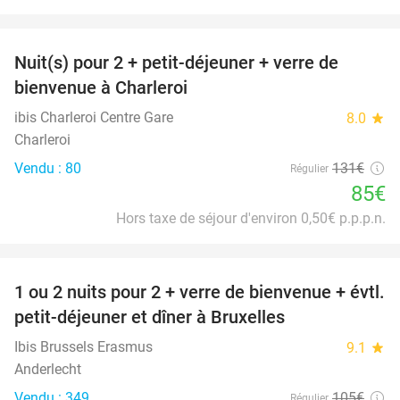
favorite_border
Nuit(s) pour 2 + petit-déjeuner + verre de
35%
bienvenue à Charleroi
ibis Charleroi Centre Gare
8.0
star
Charleroi
Vendu : 80
131€
Régulier
85€
Hors taxe de séjour d'environ 0,50€ p.p.p.n.
favorite_border
1 ou 2 nuits pour 2 + verre de bienvenue + évtl.
25%
petit-déjeuner et dîner à Bruxelles
Ibis Brussels Erasmus
9.1
star
Anderlecht
Vendu : 349
105€
Régulier