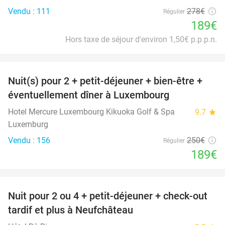
Vendu : 111
278€
Régulier
189€
Hors taxe de séjour d'environ 1,50€ p.p.p.n.
favorite_border
Nuit(s) pour 2 + petit-déjeuner + bien-être +
24%
éventuellement dîner à Luxembourg
Hotel Mercure Luxembourg Kikuoka Golf & Spa
9.7
star
Luxemburg
Vendu : 156
250€
Régulier
189€
favorite_border
Nuit pour 2 ou 4 + petit-déjeuner + check-out
43%
tardif et plus à Neufchâteau