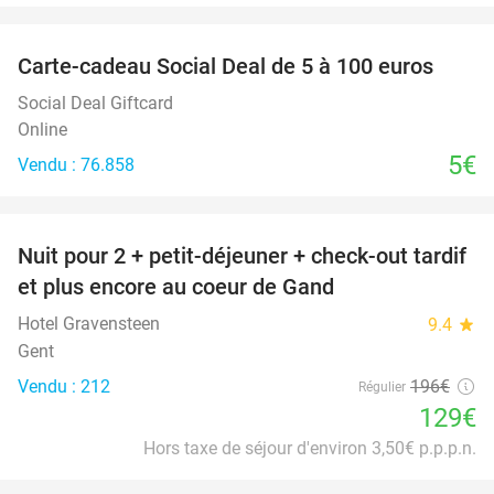
favorite_border
Carte-cadeau Social Deal de 5 à 100 euros
Social Deal Giftcard
Online
5€
Vendu : 76.858
favorite_border
Nuit pour 2 + petit-déjeuner + check-out tardif
34%
et plus encore au coeur de Gand
Hotel Gravensteen
9.4
star
Gent
Vendu : 212
196€
Régulier
129€
Hors taxe de séjour d'environ 3,50€ p.p.p.n.
favorite_border