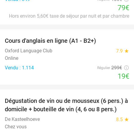
79€
Hors environ 5,60€ taxe de séjour par nuit et par chambre
favorite_border
Cours d'anglais en ligne (A1 - B2+)
94%
Oxford Language Club
7.9
star
Online
Vendu : 1.114
299€
Régulier
19€
favorite_border
Dégustation de vin ou de mousseux (6 pers.) à
91%
domicile + bouteille de vin (4, 6 ou 8 pers.)
De Kasteelhoeve
8.5
star
Chez vous