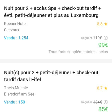
Nuit pour 2 + accès Spa + check-out tardif +
17%
évtl. petit-déjeuner et plus au Luxembourg
Koener Hotel
8.8
star
Clervaux
Vendu : 1.254
119€
Régulier
99€
Tous frais supplémentaires inclus
favorite_border
Nuit(s) pour 2 + petit-déjeuner + check-out
37%
tardif dans l'Eifel
Theis-Muehle
8.7
star
Biersdorf am See
Vendu : 150
134€
Régulier
85€