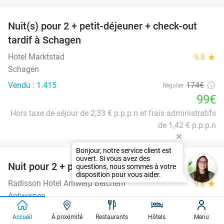
favorite_border
Nuit(s) pour 2 + petit-déjeuner + check-out
43%
tardif à Schagen
Hotel Marktstad
9.8
star
Schagen
Vendu : 1.415
174€
Régulier
99€
Hors taxe de séjour de 2,33 € p.p.p.n et frais administratifs
de 1,42 € p.p.p.n
favorite_border
Nuit pour 2 + petit-déjeuner à Anvers
33%
Radisson Hotel Antwerp Berchem
9.6
star
Antwerpen
Vendu : 1.588
162€
Régulier
Accueil
À proximité
Restaurants
Hôtels
Menu