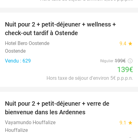
favorite_border
Nuit pour 2 + petit-déjeuner + wellness +
30%
check-out tardif à Ostende
Hotel Bero Oostende
9.4
star
Oostende
Vendu : 629
199€
Régulier
139€
Hors taxe de séjour d'environ 5€ p.p.p.n.
favorite_border
Nuit pour 2 + petit-déjeuner + verre de
44%
bienvenue dans les Ardennes
Vayamundo Houffalize
9.1
star
Houffalize