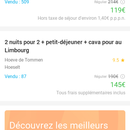
Vendu : 509
214€
Régulier
119€
Hors taxe de séjour d'environ 1,40€ p.p.p.n.
favorite_border
2 nuits pour 2 + petit-déjeuner + cava pour au
24%
Limbourg
Hoeve de Tommen
9.5
star
Hoeselt
Vendu : 87
190€
Régulier
145€
Tous frais supplémentaires inclus
Découvrez les meilleurs