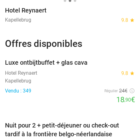
Hotel Reynaert
Kapellebrug
9.8
star
Offres disponibles
favorite_border
Luxe ontbijtbuffet + glas cava
Hotel Reynaert
9.8
star
Kapellebrug
Vendu : 349
24€
Régulier
18
€
,90
favorite_border
Nuit pour 2 + petit-déjeuner ou check-out
tardif à la frontière belgo-néerlandaise