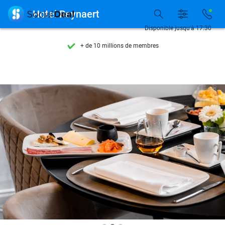
Découvrez + de 15.000 deals

Hotel Reynaert
Disponible 7 jours par semaine
Disponible jusqu'à 17:30
+ de 10 millions de membres
9,4
basé sur
206 001 avis
Découvrez + de 15.000 deals
Disponible 7 jours par semaine
+ de 10 millions de membres