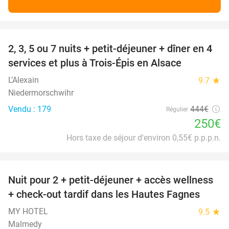
favorite_border
2, 3, 5 ou 7 nuits + petit-déjeuner + dîner en 4
44%
services et plus à Trois-Épis en Alsace
L’Alexain
9.7
star
Niedermorschwihr
Vendu : 179
444€
Régulier
250€
Hors taxe de séjour d'environ 0,55€ p.p.p.n.
favorite_border
Nuit pour 2 + petit-déjeuner + accès wellness
32%
+ check-out tardif dans les Hautes Fagnes
MY HOTEL
9.5
star
Malmedy