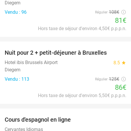
Diegem
Vendu : 96
108€
Régulier
81€
Hors taxe de séjour d'environ 4,50€ p.p.p.n.
favorite_border
Nuit pour 2 + petit-déjeuner à Bruxelles
31%
Hotel ibis Brussels Airport
8.5
star
Diegem
Vendu : 113
125€
Régulier
86€
Hors taxe de séjour d'environ 5,50€ p.p.p.n.
favorite_border
Cours d'espagnol en ligne
94%
Cervantes Idiomas