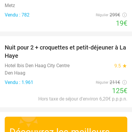
Metz
Vendu : 782
299€
Régulier
19€
favorite_border
Nuit pour 2 + croquettes et petit-déjeuner à La
41%
Haye
Hotel Ibis Den Haag City Centre
9.5
star
Den Haag
Vendu : 1.961
211€
Régulier
125€
Hors taxe de séjour d'environ 6,20€ p.p.p.n.
Découvrez les meilleurs