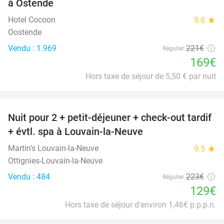
à Ostende
Hotel Cocoon
9.8
star
Oostende
Vendu : 1.969
221€
Régulier
169€
Hors taxe de séjour de 5,50 € par nuit
favorite_border
Nuit pour 2 + petit-déjeuner + check-out tardif
42%
+ évtl. spa à Louvain-la-Neuve
Martin’s Louvain-la-Neuve
9.5
star
Ottignies-Louvain-la-Neuve
Vendu : 484
223€
Régulier
129€
Hors taxe de séjour d'environ 1,46€ p.p.p.n.
favorite_border