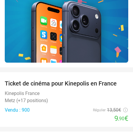
favorite_border
Ticket de cinéma pour Kinepolis en France
27%
SOLD
OUT
Kinepolis France
Metz (+17 positions)
Vendu : 900
13
,50
€
Régulier
9
€
,90
favorite_border