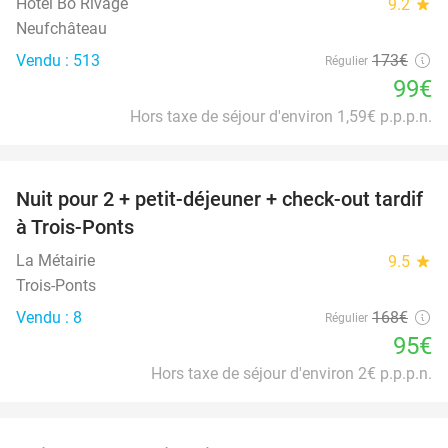
Hôtel Bô Rivage
9.2
star
Neufchâteau
Vendu : 513
173€
Régulier
99€
Hors taxe de séjour d'environ 1,59€ p.p.p.n.
favorite_border
Nuit pour 2 + petit-déjeuner + check-out tardif
43%
à Trois-Ponts
La Métairie
9.5
star
Trois-Ponts
Vendu : 8
168€
Régulier
95€
Hors taxe de séjour d'environ 2€ p.p.p.n.
favorite_border