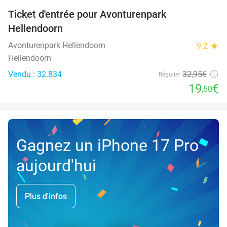
Ticket d'entrée pour Avonturenpark
41%
Hellendoorn
Avonturenpark Hellendoorn
9.2
star
Hellendoorn
Vendu : 32.834
32
,95
€
Régulier
19
€
,50
Gagnez un iPhone 17 Pro
aujourd'hui
Plus d'infos