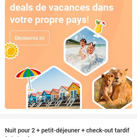
deals de vacances dans
votre propre pays
!
Découvrez ici
favorite_border
Nuit pour 2 + petit-déjeuner + check-out tardif
24%