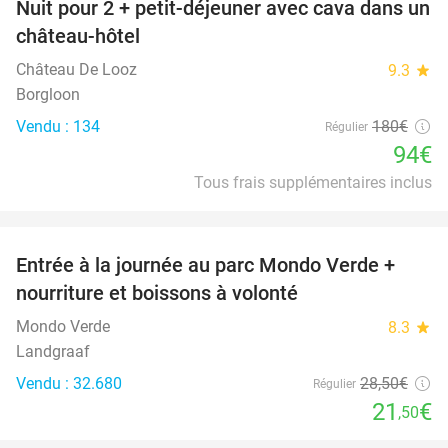
Nuit pour 2 + petit-déjeuner avec cava dans un
48%
château-hôtel
Château De Looz
9.3
star
Borgloon
Vendu : 134
180€
Régulier
94€
Tous frais supplémentaires inclus
favorite_border
Entrée à la journée au parc Mondo Verde +
25%
nourriture et boissons à volonté
Mondo Verde
8.3
star
Landgraaf
Vendu : 32.680
28
,50
€
Régulier
21
€
,50