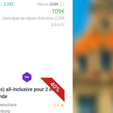
 : 3.242
224€
Régulier
109€
Hors taxe de séjour d'environ 2,20€
p.p.p.n.
favorite_border
hexagon
hotel
40%
s) all-inclusive pour 2 en
nde
derschans
8.3
star
nburg