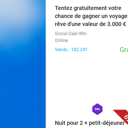
Tentez gratuitement votre
chance de gagner un voyage
rêve d'une valeur de 3.000 €
Social Deal Win
Online
Gr
Vendu : 182.241
hexagon
hotel
6
Nuit pour 2 + petit-déjeuner 