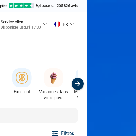
9,4
basé sur
205 826 avis
Service client
FR
Disponible jusqu'à 17:30
Excellent
Vacances dans
Magasins &
Sport
votre pays
Voitures
Filtres