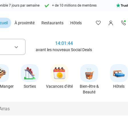
nible 7 jours par semaine
+ de 10 millions de membres
cueil
À proximité
Restaurants
Hôtels
14:01:42
keyboard_arrow_down
avant les nouveaux Social Deals
 Manger
Sorties
Vacances d’été
Bien-être &
Hôtels
Beauté