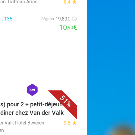
lian Trattoria Arras
8.4
star
 : 135
19
,80
€
Régulier
10
€
,90
favorite_border
hexagon
hotel
51%
(s) pour 2 + petit-déjeuner +
. dîner chez Van der Valk
er Valk Hotel Beveren
9.5
star
en