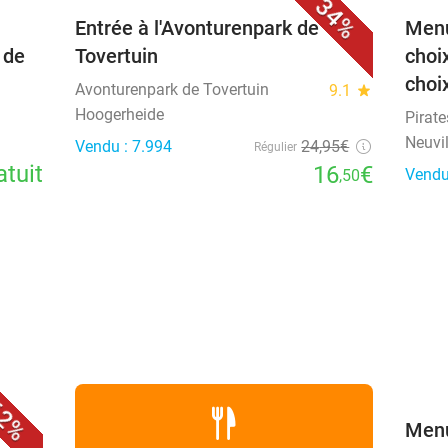
34%
Entrée à l'Avonturenpark de
Menu
 de
Tovertuin
choi
choix
Avonturenpark de Tovertuin
9.1
star
Hoogerheide
Pirat
Neuvil
Vendu : 7.994
24
,95
€
Régulier
atuit
16
€
Vendu
,50
favorite_border
2%
+
Menu