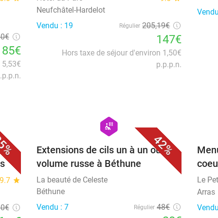
Neufchâtel-Hardelot
Vendu
Vendu : 19
205
,19
€
Régulier
50€
147€
85€
Hors taxe de séjour d'environ 1,50€
n 5,53€
p.p.p.n.
.p.p.n.
favorite_border
favorite_border
hexagon
wellness
5%
42%
u
Extensions de cils un à un ou
Menu
is
volume russe à Béthune
coeu
La beauté de Celeste
Le Pet
9.7
star
Béthune
Arras
Vendu : 7
48€
90
€
Vendu
Régulier