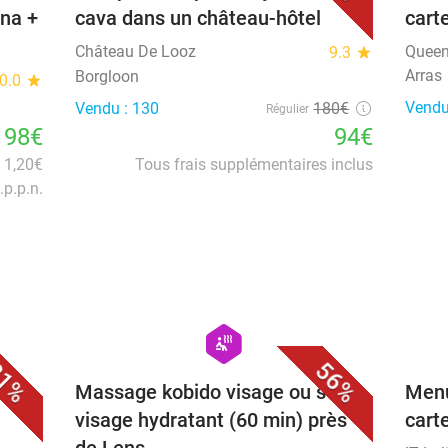
una +
cava dans un château-hôtel
cart
Château De Looz
Queen
9.3
star
Arras
Borgloon
0.0
star
Vendu
Vendu : 130
180€
Régulier
98€
94€
n 1,20€
Tous frais supplémentaires inclus
.p.p.n.
favorite_border
favorite_border
hexagon
wellness
1%
56%
Massage kobido visage ou soin
Menu
visage hydratant (60 min) près
cart