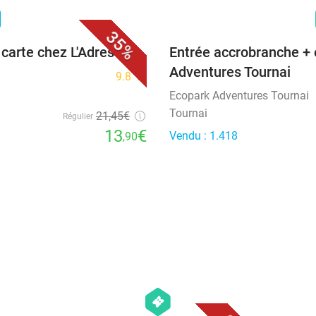
favorite_border
n
35%
 carte chez L'Adress
Entrée accrobranche + 
Adventures Tournai
9.8
star
Ecopark Adventures Tournai
Tournai
21
,45
€
Régulier
13
€
Vendu : 1.418
,90
favorite_border
favorite_border
hexagon
events