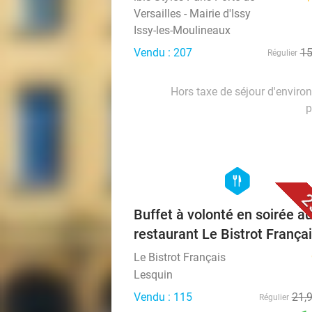
Versailles - Mairie d'Issy
Issy-les-Moulineaux
Vendu : 207
1
Régulier
Hors taxe de séjour d'enviro
p
hexagon
food
2
Buffet à volonté en soirée a
restaurant Le Bistrot França
Le Bistrot Français
Lesquin
Vendu : 115
21
,
Régulier