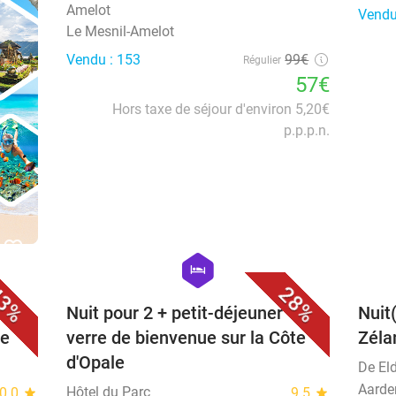
Amelot
Vendu
Le Mesnil-Amelot
Vendu : 153
99€
Régulier
57€
Hors taxe de séjour d'environ 5,20€
p.p.p.n.
favorite_border
favorite_border
hexagon
hotel
3%
28%
+
Nuit pour 2 + petit-déjeuner +
Nuit(
de
verre de bienvenue sur la Côte
Zéla
d'Opale
De El
Aarde
Hôtel du Parc
0.0
star
9.5
star