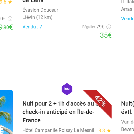
de Lens
IT Ita
9.6
star
Arras
Évasion Douceur
Liévin (12 km)
70
€
Vendu
9
€
Vendu : 7
79€
,90
Régulier
35€
favorite_border
hexagon
hotel
42%
Nuit pour 2 + 1h d'accès au Spa +
Nuit
check-in anticipé en Île-de-
évtl
France
Van d
€
Bever
Hôtel Campanile Roissy Le Mesnil
8.3
star