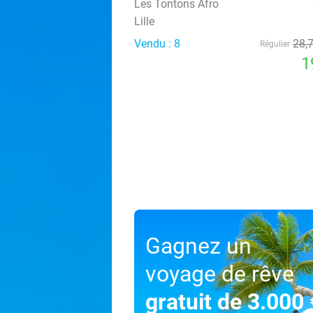
Les Tontons Afro
Lille
Vendu : 8
28
,
Régulier
1
Gagnez un
voyage de rêve
gratuit de 3.000 