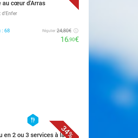
e au cœur d'Arras
 d'Enfer
 : 68
24
,80
€
Régulier
16
€
,90
favorite_border
hexagon
food
34%
 en 2 ou 3 services à la