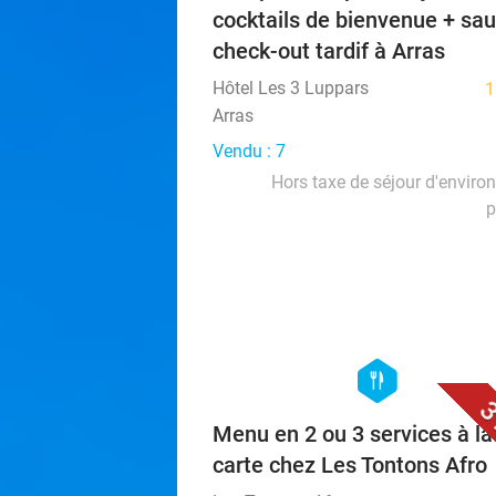
cocktails de bienvenue + sa
check-out tardif à Arras
Hôtel Les 3 Luppars
1
Arras
Vendu : 7
Hors taxe de séjour d'enviro
p
hexagon
food
3
Menu en 2 ou 3 services à la
carte chez Les Tontons Afro