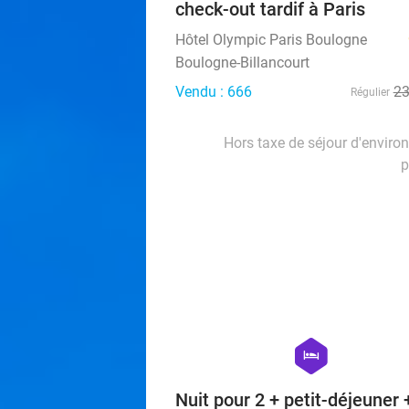
check-out tardif à Paris
Hôtel Olympic Paris Boulogne
Boulogne-Billancourt
Vendu : 666
2
Régulier
Hors taxe de séjour d'enviro
p
hexagon
hotel
Nuit pour 2 + petit-déjeuner 