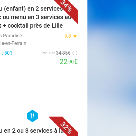
34%
 (enfant) en 2 services au
x ou menu en 3 services au
 + cocktail près de Lille
es Paradise
9.8
star
le-en-Ferrain
 : 501
34
,85
€
Régulier
22
€
,90
favorite_border
hexagon
food
32%
 en 2 ou 3 services à la