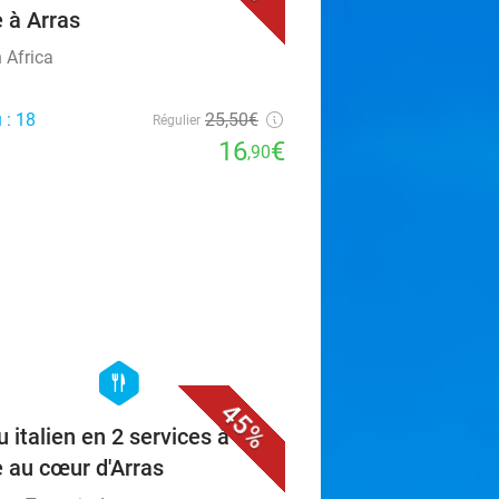
e à Arras
 Africa
 : 18
25
,50
€
Régulier
16
€
,90
favorite_border
hexagon
food
45%
 italien en 2 services à la
e au cœur d'Arras