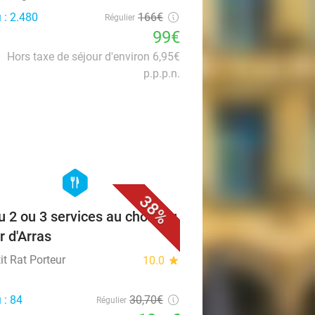
 : 2.480
166€
Régulier
99€
Hors taxe de séjour d'environ 6,95€
p.p.p.n.
favorite_border
hexagon
food
38%
 2 ou 3 services au choix au
r d'Arras
it Rat Porteur
10.0
star
 : 84
30
,70
€
Régulier