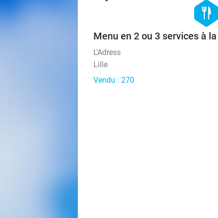
hexago
food
Menu en 2 ou 3 services à la
L'Adress
Lille
Vendu : 270