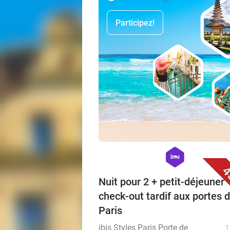
Participez!
hexagon
hotel
4
Nuit pour 2 + petit-déjeuner 
check-out tardif aux portes 
Paris
ibis Styles Paris Porte de
1