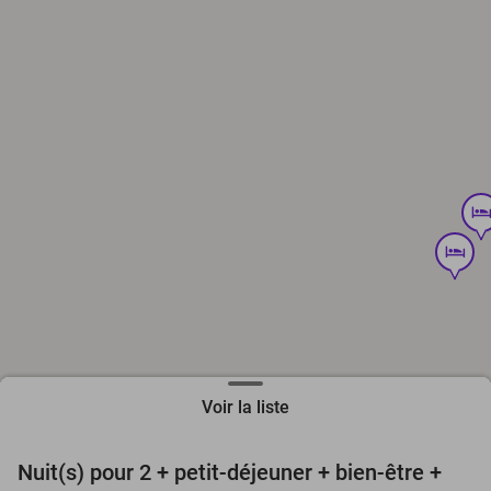
hote
hotel
hotel
Voir la liste
favorite_border
Nuit(s) pour 2 + petit-déjeuner + bien-être +
24%