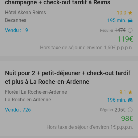
champagne + check-out tardif à Reims
Hôtel Akena Reims
10.0
star
Bezannes
195 min.
directions_car
Vendu : 19
147€
Régulier
119€
Hors taxe de séjour d'environ 1,60€ p.p.p.n.
favorite_border
Nuit pour 2 + petit-déjeuner + check-out tardif
52%
et plus à La Roche-en-Ardenne
Floréal La Roche-en-Ardenne
9.1
star
La Roche-en-Ardenne
196 min.
directions_car
Vendu : 726
205€
Régulier
98€
Hors taxe de séjour d'environ 1€ p.p.p.n.
favorite_border