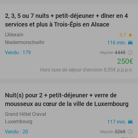
favorite_border
2, 3, 5 ou 7 nuits + petit-déjeuner + dîner en 4
44%
services et plus à Trois-Épis en Alsace
L’Alexain
9.7
star
Niedermorschwihr
116 min.
directions_car
Vendu : 179
444€
Régulier
250€
Hors taxe de séjour d'environ 0,55€ p.p.p.n.
favorite_border
Nuit(s) pour 2 + petit-déjeuner + verre de
45%
mousseux au cœur de la ville de Luxembourg
Grand Hôtel Cravat
Luxembourg
117 min.
directions_car
Vendu : 20
326€
Régulier