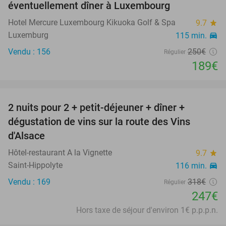
éventuellement dîner à Luxembourg
Hotel Mercure Luxembourg Kikuoka Golf & Spa
9.7
star
Luxemburg
115 min.
directions_car
Vendu : 156
250€
Régulier
189€
favorite_border
2 nuits pour 2 + petit-déjeuner + dîner +
22%
dégustation de vins sur la route des Vins
d'Alsace
Hôtel-restaurant A la Vignette
9.7
star
Saint-Hippolyte
116 min.
directions_car
Vendu : 169
318€
Régulier
247€
Hors taxe de séjour d'environ 1€ p.p.p.n.