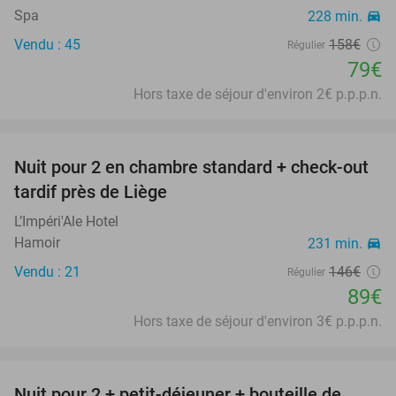
Spa
228 min.
directions_car
Vendu : 45
158€
Régulier
79€
Hors taxe de séjour d'environ 2€ p.p.p.n.
favorite_border
Nuit pour 2 en chambre standard + check-out
39%
tardif près de Liège
L’Impéri'Ale Hotel
Hamoir
231 min.
directions_car
Vendu : 21
146€
Régulier
89€
Hors taxe de séjour d'environ 3€ p.p.p.n.
favorite_border
Nuit pour 2 + petit-déjeuner + bouteille de