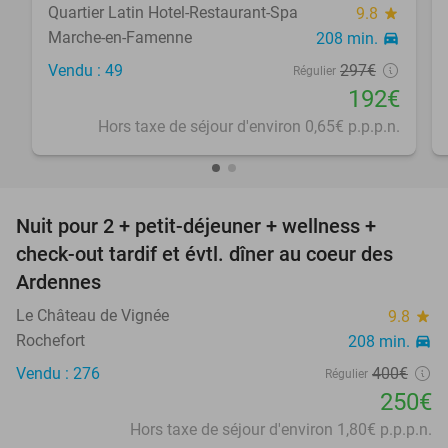
Quartier Latin Hotel-Restaurant-Spa
9.8
star
Marche-en-Famenne
208 min.
directions_car
Vendu : 49
297€
Régulier
192€
Hors taxe de séjour d'environ 0,65€ p.p.p.n.
favorite_border
Nuit pour 2 + petit-déjeuner + wellness +
38%
check-out tardif et évtl. dîner au coeur des
Ardennes
Le Château de Vignée
9.8
star
Rochefort
208 min.
directions_car
Vendu : 276
400€
Régulier
250€
Hors taxe de séjour d'environ 1,80€ p.p.p.n.