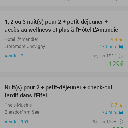
favorite_border
1, 2 ou 3 nuit(s) pour 2 + petit-déjeuner +
32%
accès au wellness et plus à l'Hôtel L'Amandier
Hôtel L'Amandier
9.9
star
Libramont-Chevigny
170 min.
directions_car
Vendu : 2
191€
Régulier
129€
favorite_border
Nuit(s) pour 2 + petit-déjeuner + check-out
37%
tardif dans l'Eifel
Theis-Muehle
8.7
star
Biersdorf am See
170 min.
directions_car
Vendu : 151
134€
Régulier