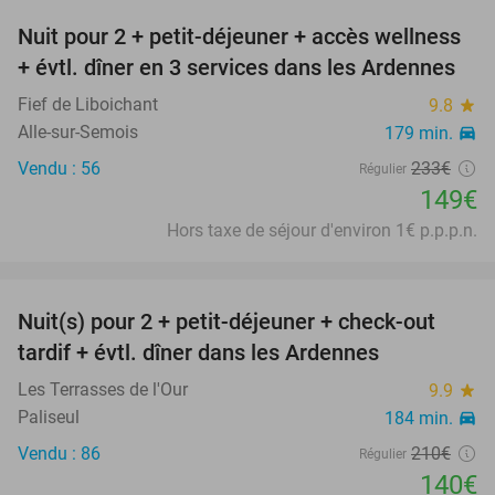
Nuit pour 2 + petit-déjeuner + accès wellness
36%
+ évtl. dîner en 3 services dans les Ardennes
Fief de Liboichant
9.8
star
Alle-sur-Semois
179 min.
directions_car
Vendu : 56
233€
Régulier
149€
Hors taxe de séjour d'environ 1€ p.p.p.n.
favorite_border
Nuit(s) pour 2 + petit-déjeuner + check-out
33%
tardif + évtl. dîner dans les Ardennes
Les Terrasses de l'Our
9.9
star
Paliseul
184 min.
directions_car
Vendu : 86
210€
Régulier
140€