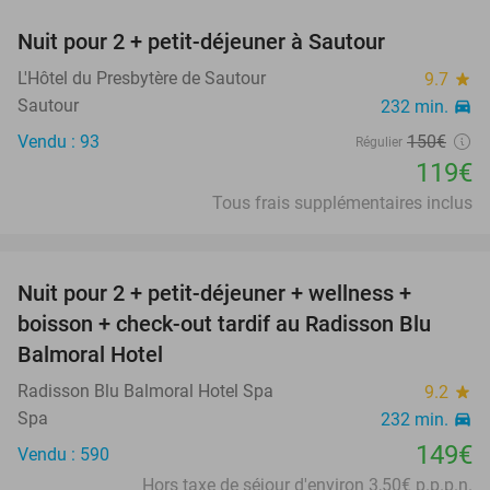
Nuit pour 2 + petit-déjeuner à Sautour
21%
L'Hôtel du Presbytère de Sautour
9.7
star
Sautour
232 min.
directions_car
Vendu : 93
150€
Régulier
119€
Tous frais supplémentaires inclus
favorite_border
Nuit pour 2 + petit-déjeuner + wellness +
boisson + check-out tardif au Radisson Blu
Balmoral Hotel
Radisson Blu Balmoral Hotel Spa
9.2
star
Spa
232 min.
directions_car
149€
Vendu : 590
Hors taxe de séjour d'environ 3,50€ p.p.p.n.