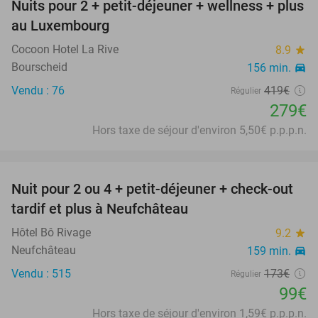
Nuits pour 2 + petit-déjeuner + wellness + plus
33%
au Luxembourg
Cocoon Hotel La Rive
8.9
star
Bourscheid
156 min.
directions_car
Vendu : 76
419€
Régulier
279€
Hors taxe de séjour d'environ 5,50€ p.p.p.n.
favorite_border
Nuit pour 2 ou 4 + petit-déjeuner + check-out
43%
tardif et plus à Neufchâteau
Hôtel Bô Rivage
9.2
star
Neufchâteau
159 min.
directions_car
Vendu : 515
173€
Régulier
99€
Hors taxe de séjour d'environ 1,59€ p.p.p.n.