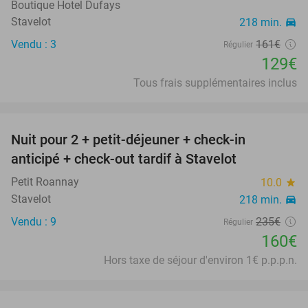
Boutique Hotel Dufays
Stavelot
218 min.
directions_car
Vendu : 3
161€
Régulier
129€
Tous frais supplémentaires inclus
favorite_border
Nuit pour 2 + petit-déjeuner + check-in
32%
anticipé + check-out tardif à Stavelot
Petit Roannay
10.0
star
Stavelot
218 min.
directions_car
Vendu : 9
235€
Régulier
160€
Hors taxe de séjour d'environ 1€ p.p.p.n.
favorite_border