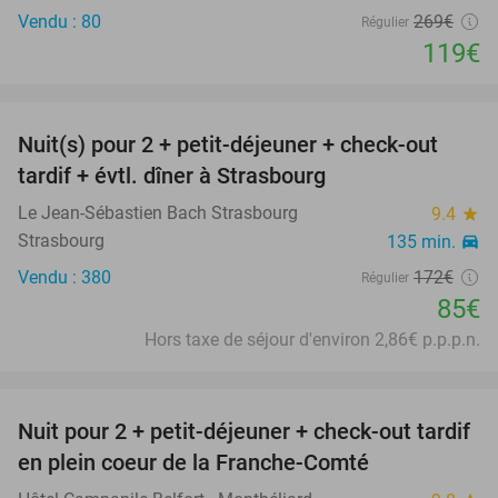
Vendu : 80
269€
Régulier
119€
favorite_border
Nuit(s) pour 2 + petit-déjeuner + check-out
51%
tardif + évtl. dîner à Strasbourg
Le Jean-Sébastien Bach Strasbourg
9.4
star
Strasbourg
135 min.
directions_car
Vendu : 380
172€
Régulier
85€
Hors taxe de séjour d'environ 2,86€ p.p.p.n.
favorite_border
Nuit pour 2 + petit-déjeuner + check-out tardif
41%
en plein coeur de la Franche-Comté