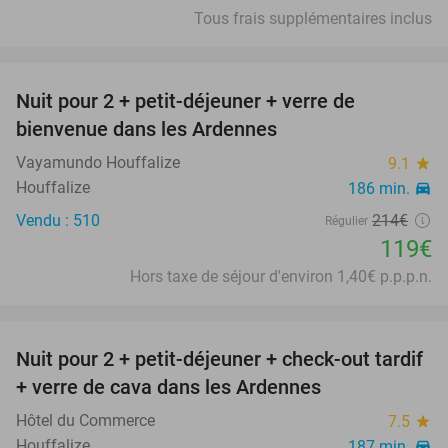
Tous frais supplémentaires inclus
favorite_border
Nuit pour 2 + petit-déjeuner + verre de
44%
bienvenue dans les Ardennes
Vayamundo Houffalize
9.1
star
Houffalize
186 min.
directions_car
Vendu : 510
214€
Régulier
119€
Hors taxe de séjour d'environ 1,40€ p.p.p.n.
favorite_border
Nuit pour 2 + petit-déjeuner + check-out tardif
31%
+ verre de cava dans les Ardennes
Hôtel du Commerce
7.5
star
Houffalize
187 min.
directions_car