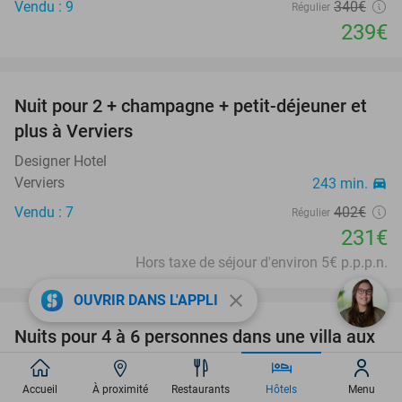
Vendu : 9
340€
Régulier
239€
favorite_border
Nuit pour 2 + champagne + petit-déjeuner et
43%
plus à Verviers
Designer Hotel
Verviers
243 min.
directions_car
Vendu : 7
402€
Régulier
231€
Hors taxe de séjour d'environ 5€ p.p.p.n.
favorite_border
close
OUVRIR DANS L'APPLI
Nuits pour 4 à 6 personnes dans une villa aux
21%
Lacs de l'Eau d'Heure
Golden Lakes Village
Accueil
À proximité
Restaurants
Hôtels
Menu
10.0
star