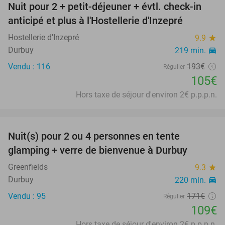
Nuit pour 2 + petit-déjeuner + évtl. check-in
46%
anticipé et plus à l'Hostellerie d'Inzepré
Hostellerie d'Inzepré
9.9
star
Durbuy
219 min.
directions_car
Vendu : 116
193€
Régulier
105€
Hors taxe de séjour d'environ 2€ p.p.p.n.
favorite_border
Nuit(s) pour 2 ou 4 personnes en tente
36%
glamping + verre de bienvenue à Durbuy
Greenfields
9.3
star
Durbuy
220 min.
directions_car
Vendu : 95
171€
Régulier
109€
Hors taxe de séjour d'environ 2€ p.p.p.n.