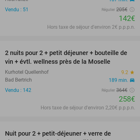
Vendu : 51
205€
Régulier
142€
Hors taxe de séjour d'environ 2€ p.p.p.n.
favorite_border
2 nuits pour 2 + petit déjeuner + bouteille de
29%
vin + évtl. wellness près de la Moselle
Kurhotel Quellenhof
9.2
star
Bad Bertrich
189 min.
directions_car
Vendu : 142
364€
Régulier
258€
Hors taxe de séjour d'environ 2,20€ p.p.p.n.
favorite_border
Nuit pour 2 + petit-déjeuner + verre de
19%