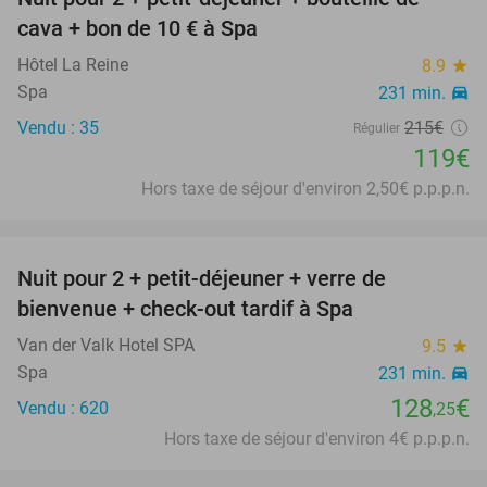
45%
cava + bon de 10 € à Spa
Hôtel La Reine
8.9
star
Spa
231 min.
directions_car
Vendu : 35
215€
Régulier
119€
Hors taxe de séjour d'environ 2,50€ p.p.p.n.
favorite_border
Nuit pour 2 + petit-déjeuner + verre de
bienvenue + check-out tardif à Spa
Van der Valk Hotel SPA
9.5
star
Spa
231 min.
directions_car
128
€
Vendu : 620
,25
Hors taxe de séjour d'environ 4€ p.p.p.n.
favorite_border