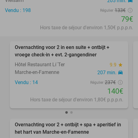
Vielsalm
205 min.
directions_car
Vendu : 198
133€
Régulier
79€
Hors taxe de séjour d'environ 1,50€ p.p.p.n.
favorite_border
Overnachting voor 2 in een suite + ontbijt +
41%
vroege check-in + evt. 2-gangendiner
Hôtel Restaurant Li´Ter
9.9
star
Marche-en-Famenne
207 min.
directions_car
Vendu : 14
237€
Régulier
140€
Hors taxe de séjour d'environ 1,80€ p.p.p.n.
favorite_border
Overnachting voor 2 + ontbijt + spa + aperitief in
35%
het hart van Marche-en-Famenne