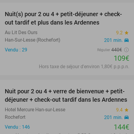
Nuit(s) pour 2 ou 4 + petit-déjeuner + check-
75%
out tardif et plus dans les Ardennes
Au Lit Des Ours
9.2
star
Han-Sur-Lesse (Rochefort)
201 min.
directions_car
Vendu : 29
440€
Régulier
109€
Hors taxe de séjour d'environ 1,80€ p.p.p.n.
favorite_border
Nuit pour 2 ou 4 + verre de bienvenue + petit-
déjeuner + check-out tardif dans les Ardennes
Hotel Mercure Han-sur-Lesse
9.4
star
Rochefort
201 min.
directions_car
144€
Vendu : 146