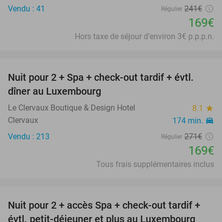
Vendu : 41
241€
Régulier
169€
Hors taxe de séjour d'environ 3€ p.p.p.n.
favorite_border
Nuit pour 2 + Spa + check-out tardif + évtl.
38%
dîner au Luxembourg
Le Clervaux Boutique & Design Hotel
8.1
star
Clervaux
174 min.
directions_car
Vendu : 213
271€
Régulier
169€
Tous frais supplémentaires inclus
favorite_border
Nuit pour 2 + accès Spa + check-out tardif +
17%
évtl. petit-déjeuner et plus au Luxembourg