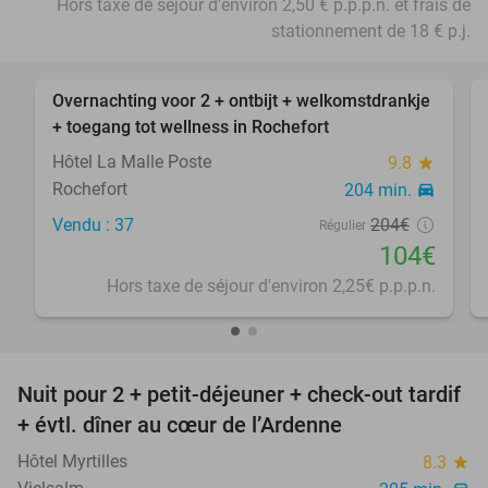
Hors taxe de séjour d'environ 2,50 € p.p.p.n. et frais de
stationnement de 18 € p.j.
favorite_border
Overnachting voor 2 + ontbijt + welkomstdrankje
49%
+ toegang tot wellness in Rochefort
Hôtel La Malle Poste
9.8
star
Rochefort
204 min.
directions_car
Vendu : 37
204€
Régulier
104€
Hors taxe de séjour d'environ 2,25€ p.p.p.n.
favorite_border
Nuit pour 2 + petit-déjeuner + check-out tardif
41%
+ évtl. dîner au cœur de l’Ardenne
Hôtel Myrtilles
8.3
star