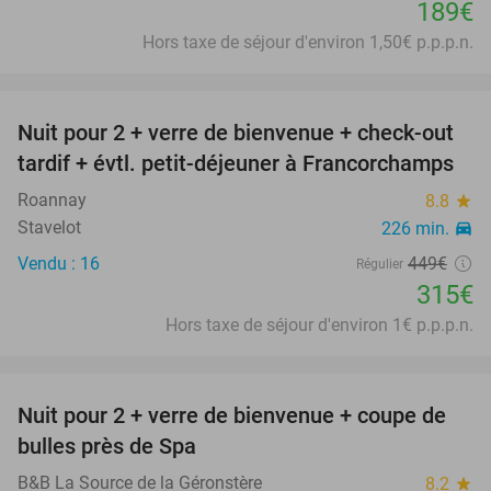
189€
Hors taxe de séjour d'environ 1,50€ p.p.p.n.
favorite_border
Nuit pour 2 + verre de bienvenue + check-out
30%
tardif + évtl. petit-déjeuner à Francorchamps
Roannay
8.8
star
Stavelot
226 min.
directions_car
Vendu : 16
449€
Régulier
315€
Hors taxe de séjour d'environ 1€ p.p.p.n.
favorite_border
Nuit pour 2 + verre de bienvenue + coupe de
50%
bulles près de Spa
B&B La Source de la Géronstère
8.2
star