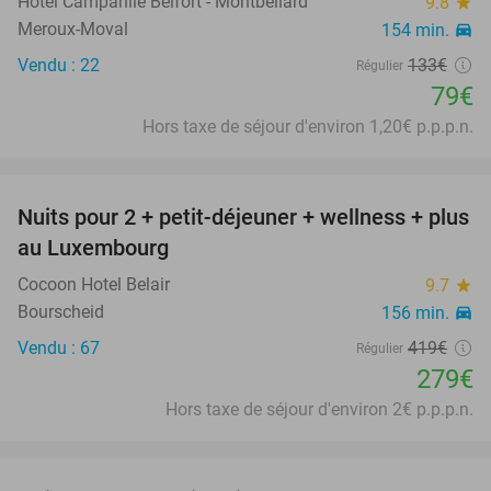
Hôtel Campanile Belfort - Montbéliard
9.8
star
Meroux-Moval
154 min.
directions_car
Vendu : 22
133€
Régulier
79€
Hors taxe de séjour d'environ 1,20€ p.p.p.n.
favorite_border
Nuits pour 2 + petit-déjeuner + wellness + plus
33%
au Luxembourg
Cocoon Hotel Belair
9.7
star
Bourscheid
156 min.
directions_car
Vendu : 67
419€
Régulier
279€
Hors taxe de séjour d'environ 2€ p.p.p.n.
favorite_border