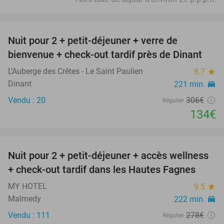
favorite_border
Nuit pour 2 + petit-déjeuner + verre de
56%
bienvenue + check-out tardif près de Dinant
L’Auberge des Crêtes - Le Saint Paulien
8.7
star
Dinant
221 min.
directions_car
Vendu : 20
306€
Régulier
134€
favorite_border
Nuit pour 2 + petit-déjeuner + accès wellness
32%
+ check-out tardif dans les Hautes Fagnes
MY HOTEL
9.5
star
Malmedy
222 min.
directions_car
Vendu : 111
278€
Régulier