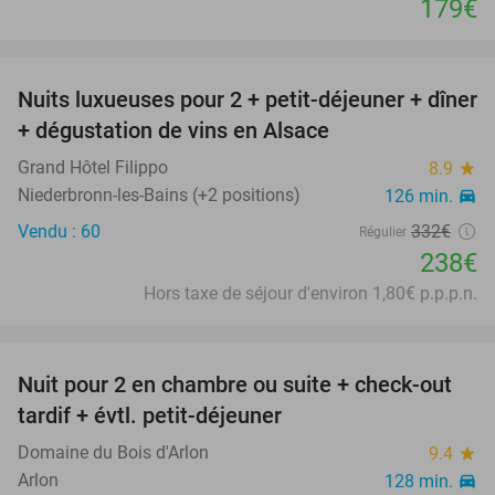
179€
favorite_border
Nuits luxueuses pour 2 + petit-déjeuner + dîner
28%
+ dégustation de vins en Alsace
Grand Hôtel Filippo
8.9
star
Niederbronn-les-Bains (+2 positions)
126 min.
directions_car
Vendu : 60
332€
Régulier
238€
Hors taxe de séjour d'environ 1,80€ p.p.p.n.
favorite_border
Nuit pour 2 en chambre ou suite + check-out
56%
tardif + évtl. petit-déjeuner
Domaine du Bois d'Arlon
9.4
star
Arlon
128 min.
directions_car