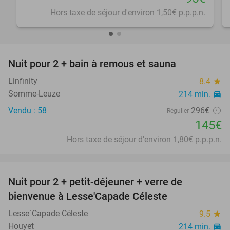
Hors taxe de séjour d'environ 1,50€ p.p.p.n.
favorite_border
Nuit pour 2 + bain à remous et sauna
51%
Linfinity
8.4
star
Somme-Leuze
214 min.
directions_car
Vendu : 58
296€
Régulier
145€
Hors taxe de séjour d'environ 1,80€ p.p.p.n.
favorite_border
Nuit pour 2 + petit-déjeuner + verre de
33%
bienvenue à Lesse'Capade Céleste
Lesse´Capade Céleste
9.5
star
Houyet
214 min.
directions_car