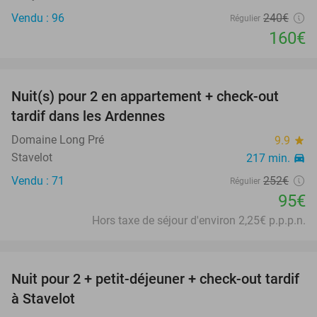
Vendu : 96
240€
Régulier
160€
favorite_border
Nuit(s) pour 2 en appartement + check-out
62%
tardif dans les Ardennes
Domaine Long Pré
9.9
star
Stavelot
217 min.
directions_car
Vendu : 71
252€
Régulier
95€
Hors taxe de séjour d'environ 2,25€ p.p.p.n.
favorite_border
Nuit pour 2 + petit-déjeuner + check-out tardif
20%
à Stavelot