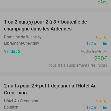
85€
favorite_border
1 ou 2 nuit(s) pour 2 à 8 + bouteille de
14%
champagne dans les Ardennes
Domaine de Wisbeley
10.0
star
Libramont-Chevigny
172 min.
directions_car
Vendu : 2
324€
Régulier
280€
Tous frais supplémentaires inclus
favorite_border
2 nuits pour 2 + petit-déjeuner à l'Hôtel Au
30%
Cœur bion
Hôtel Au Cœur bion
9.1
star
Bouillon
172 min.
directions_car