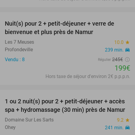
favorite_border
Nuit(s) pour 2 + petit-déjeuner + verre de
19%
bienvenue et plus près de Namur
Les 7 Meuses
10.0
star
Profondeville
239 min.
directions_car
Vendu : 8
245€
Régulier
199€
Hors taxe de séjour d'environ 2€ p.p.p.n.
favorite_border
1 ou 2 nuit(s) pour 2 + petit-déjeuner + accès
30%
spa + hydromassage (30 min) près de Namur
Domaine Sur Les Sarts
9.2
star
Ohey
241 min.
directions_car