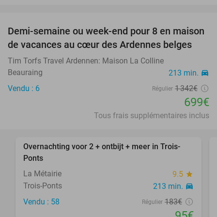
favorite_border
Demi-semaine ou week-end pour 8 en maison
54%
de vacances au cœur des Ardennes belges
Tim Torfs Travel Ardennen: Maison La Colline
Beauraing
213 min.
directions_car
Vendu : 6
1 342€
Régulier
699€
Tous frais supplémentaires inclus
favorite_border
Overnachting voor 2 + ontbijt + meer in Trois-
48%
Ponts
La Métairie
9.5
star
Trois-Ponts
213 min.
directions_car
Vendu : 58
183€
Régulier
95€