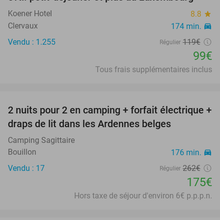
Koener Hotel
8.8
star
Clervaux
174 min.
directions_car
Vendu : 1.255
119€
Régulier
99€
Tous frais supplémentaires inclus
favorite_border
2 nuits pour 2 en camping + forfait électrique +
33%
draps de lit dans les Ardennes belges
Camping Sagittaire
Bouillon
176 min.
directions_car
Vendu : 17
262€
Régulier
175€
Hors taxe de séjour d'environ 6€ p.p.p.n.
favorite_border