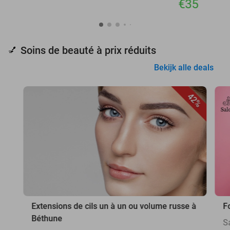
€35
Soins de beauté à prix réduits
💅
Bekijk alle deals
42%
Extensions de cils un à un ou volume russe à
F
Béthune
S