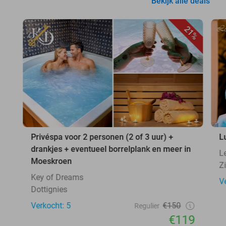
Bekijk alle deals
21%
Privéspa voor 2 personen (2 of 3 uur) +
L
drankjes + eventueel borrelplank en meer in
L
Moeskroen
Z
Key of Dreams
V
Dottignies
Verkocht: 5
€150
Regulier
€119