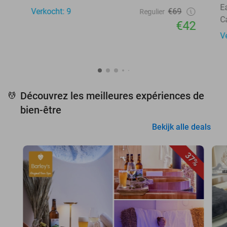
E
Verkocht: 9
€69
Regulier
C
€42
V
Découvrez les meilleures expériences de
💆
bien-être
Bekijk alle deals
37%