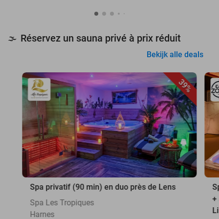
Réservez un sauna privé à prix réduit
🌫️
Bekijk alle deals
39%
Spa privatif (90 min) en duo près de Lens
S
+
Spa Les Tropiques
Li
Harnes