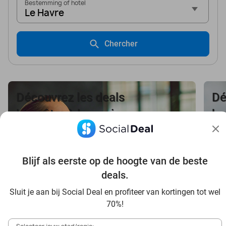
Bestemming of hotel
Le Havre
Chercher
Découvrez les deals
Dé
bien-être à bas prix
be
dans votre région
da
Blijf als eerste op de hoogte van de beste
deals.
Voir les offres bien-être
V
Sluit je aan bij Social Deal en profiteer van kortingen tot wel
70%!