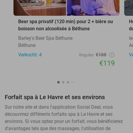
Beer spa privatif (120 min) pour 2 + bière ou
H
boisson non alcoolisée à Béthune
d
Barley's Beer Spa Béthune
l
Béthune
A
Verkocht: 4
€188
V
Regulier
€119
Forfait spa à Le Havre et ses environs
Sur notre site et dans l'application Social Deal, vous
découvrirez différents forfaits spa à Le Havre et ses
environs. Si vous optez pour un forfait, vous bénéficierez
d'avantages tels que des massages, l'utilisation de