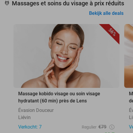
Massages et soins du visage à prix réduits
💆
Bekijk alle deals
56%
Massage kobido visage ou soin visage
M
hydratant (60 min) près de Lens
d
Évasion Douceur
É
Liévin
L
Verkocht: 7
€79
V
Regulier