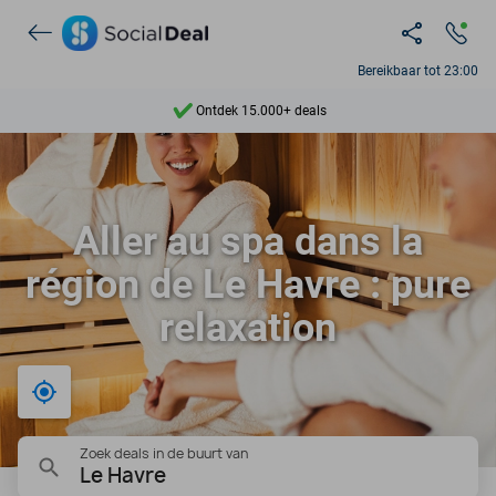
Bereikbaar tot 23:00
Ontdek 15.000+ deals
7 dagen per week beschikbaar
10+ miljoen leden
Aller au spa dans la
9,4
région de Le Havre : pure
Ontdek 15.000+ deals
relaxation
Bij mij in de buurt
Zoek deals in de buurt van
Le Havre