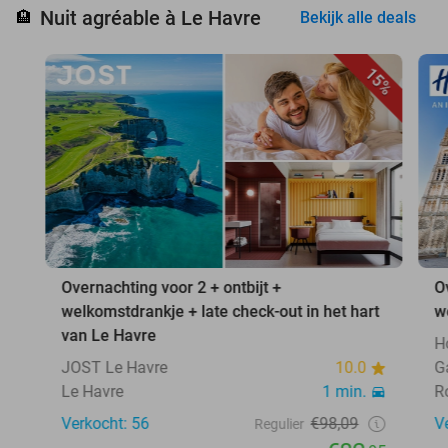
Nuit agréable à Le Havre
🏨
Bekijk alle deals
15%
Overnachting voor 2 + ontbijt +
O
welkomstdrankje + late check-out in het hart
w
van Le Havre
H
JOST Le Havre
10.0
G
Le Havre
1 min.
R
Verkocht: 56
€98,09
V
Regulier