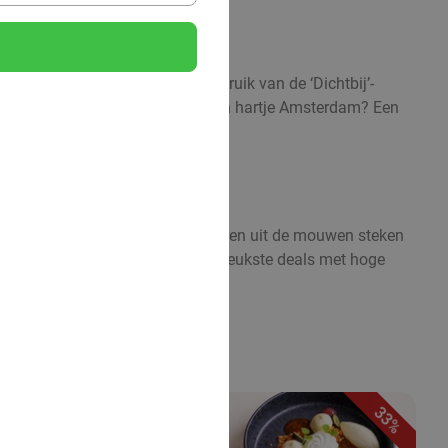
um. Ook dan maak je handig gebruik van de ‘Dichtbij’-
ep de kaart. Een bioscoopkaartje in hartje Amsterdam? Een
rste deals in de buurt.
en dierentuin of juist lekker de handen uit de mouwen steken
e mogelijkheden en geniet van de leukste deals met hoge
33%