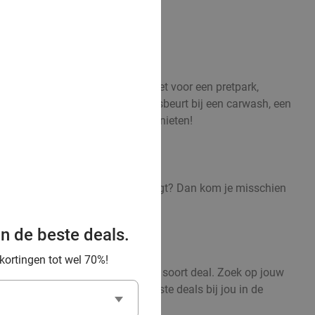
nsvlug een sushidiner, entreeticket voor een pretpark,
 kortingen aan voor een autowasbeurt bij een carwash, een
er betalen, maar wel maximaal genieten!
en stad die wat verder van huis ligt? Dan kom je misschien
an de beste deals.
 kortingen tot wel 70%!
eze tool zoek je gericht naar jouw soort deal. Zoek op jouw
ij vindt in een handomdraai de beste deals bij jou in de