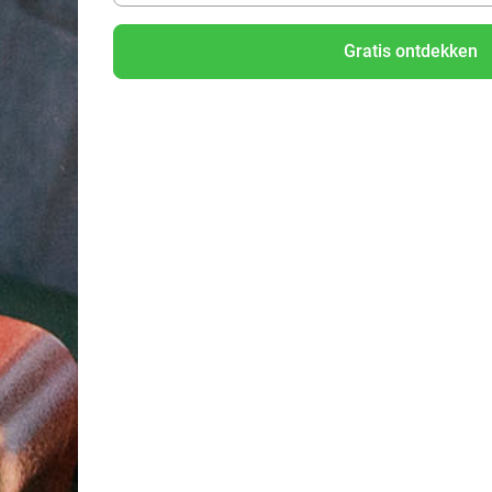
Gratis ontdekken
 of Rotterdam en je zoekt naar een goede deal in het stadscentr
er in welke buurt worden aangeboden. Zoom in, zoom uit of versle
in het stadshart van Den Haag? Met ‘Dichtbij’ vind je de populai
Benieuwd naar ons volledige aanbod?
Heerlijk uit eten bij een restaurant in Zeeland, eropuit naar e
tijdens een creatieve workshop? Niks is te gek! Ontdek hier d
kortingen.
38%