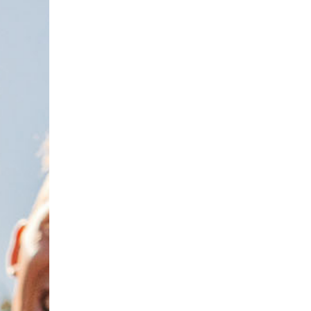
Bij mij in de buurt
d, België of Duitsland. Met Social Deal ontdek je de beste restau
 misschien nooit had ontdekt. Bij Social Deal scoor je altijd een
 is breed en dankzij de handige functies zoek je gemakkelijk en
 dat niet meer hoeft te doen. Dat is wel zo makkelijk! Bij Soci
s vind je bij Social Deal: