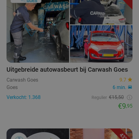
Uitgebreide autowasbeurt bij Carwash Goes
Carwash Goes
9.7
Goes
6 min.
Verkocht: 1.368
€15,50
Regulier
€9
,95
43%