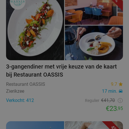
3-gangendiner met vrije keuze van de kaart
bij Restaurant OASSIS
Restaurant OASSIS
9.7
Zierikzee
17 min.
Verkocht: 412
€41,70
Regulier
€23
,95