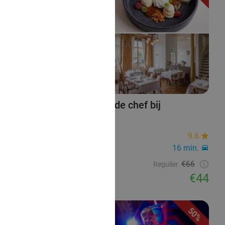
4- of 5-gangendiner van de chef bij
Restaurantje Nummer 7
Restaurantje Nummer 7
9.6
Middelburg
16 min.
Verkocht: 374
€66
Regulier
€44
50%