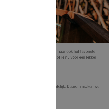
rants, hotels, sauna’s, pretparken, maar ook het favoriete
 deal met kortingen tot wel 70% – of je nu voor een lekker
 gericht naar jouw type deal.
al Deal houden we het graag overzichtelijk. Daarom maken we