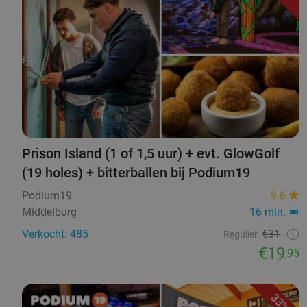
Prison Island (1 of 1,5 uur) + evt. GlowGolf
(19 holes) + bitterballen bij Podium19
Podium19
9.6
Middelburg
16 min.
Verkocht: 485
€31
Regulier
€19
,95
33%