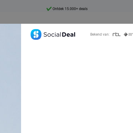
Ontdek 15.000+ deals
7 dagen per week beschikbaar
10+ miljoen leden
Bekend van:
9,4
Ontdek 15.000+ deals
es de deals prop
Deal ?
Zoek deals in de buurt van
Deals in de buurt