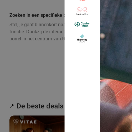
Zoeken in een specifieke buurt
Stel, je gaat binnenkort naar Amsterdam, Utrecht, Den Haag
functie. Dankzij de interactieve kaart zie je welke deals 
borrel in het centrum van Rotterdam? Een hotelovernachting 
De beste deals in de regio Zeeland
📍
49%