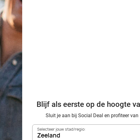
euk uitstapje of een etentje? Met een paar klikken boek je vliege
 dan een dagje ontspanning. Zo bieden we bijvoorbeeld ook hoge
eal ontdek je iedere dag weer verschillende soorten deals. Mind
rt
België en Duitsland te bieden hebben. Zoek je naar een deal in e
, Leeuwarden of Den Bosch.
Blijf als eerste op de hoogte v
Sluit je aan bij Social Deal en profiteer van
urt is? Maak dan gebruik van de speciale
‘Dichtbij’-functie
. Met d
n. In één handig overzicht zie het aanbod van alle lokale deals. J
Selecteer jouw stad/regio:
Zeeland
e hotspot, gewoon bij jou om de hoek.