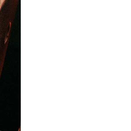
Complete autowasbeurt bij Autowaspark
Kuzee
Autowaspark Kuzee
9.5
Goes (+2 locaties)
6 min.
Verkocht: 2.817
€25
Regulier
€15
,50
31%