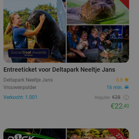
Entreeticket voor Deltapark Neeltje Jans
Deltapark Neeltje Jans
8.8
Vrouwenpolder
16 min.
Verkocht: 1.001
€28
Regulier
€22
,40
27%