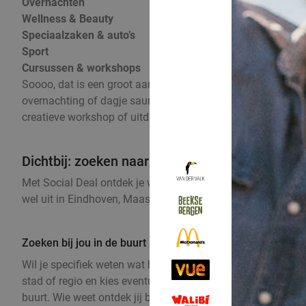
Overnachten
Wellness & Beauty
Speciaalzaken & auto’s
Sport
Cursussen & workshops
Soooo, dat is een groot aanbod! Zoek je specifiek naar een l
overnachting of dagje sauna. Maar Social Deal biedt meer
creatieve workshop of uitdagende sportlessen. Bij Social D
Dichtbij: zoeken naar een deal bij jou in de buu
Met Social Deal ontdek je wat andere steden in Nederland, 
wel uit in Eindhoven, Maastricht, Parkstad, de Achterhoek
Zoeken bij jou in de buurt
Wil je specifiek weten wat het type aanbod bij jou in de bu
stad of regio en kies eventueel het soort deal dat je wil zie
buurt. Wie weet ontdek jij binnenkort jouw nieuwe favoriet