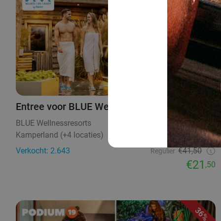
Entree voor BLUE Wellnessresorts
BLUE Wellnessresorts
8.8
Kamperland (+4 locaties)
15 min.
Verkocht: 2.643
€41,50
Regulier
€21
,50
36%