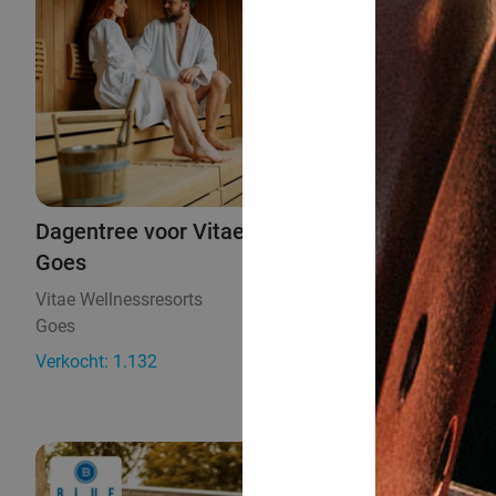
Dagentree voor Vitae Wellnessresorts in
Goes
Vitae Wellnessresorts
9.6
Goes
5 min.
Verkocht: 1.132
€42,50
Regulier
€21
,50
48%