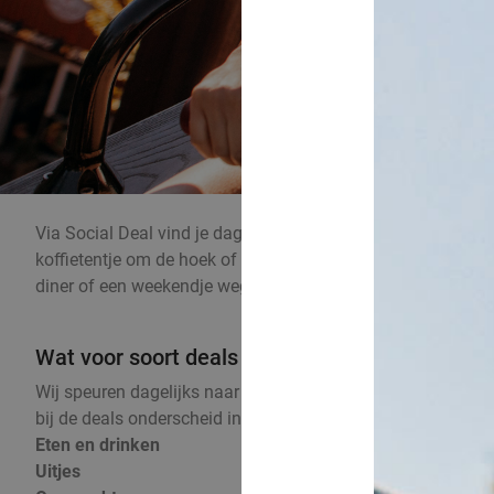
Via Social Deal vind je dagelijks de beste deals in Nederlan
koffietentje om de hoek of de massagesalon die je uit jezelf
diner of een weekendje weg gaat. Het aanbod bij Social Deal
Wat voor soort deals vind ik bij Social Deal?
Wij speuren dagelijks naar de beste aanbiedingen, zodat jij
bij de deals onderscheid in 7 categorieën.
Deze soorten deal
Eten en drinken
Uitjes