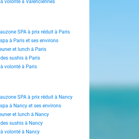
à volonté à Valenciennes
Eauzone SPA à prix réduit à Paris
 spa à Paris et ses environs
jeuner et lunch à Paris
des sushis à Paris
 volonté à Paris
Eauzone SPA à prix réduit à Nancy
 spa à Nancy et ses environs
jeuner et lunch à Nancy
des sushis à Nancy
à volonté à Nancy