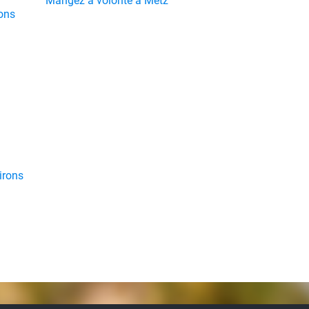
Mangez à volonté à Metz
rons
irons