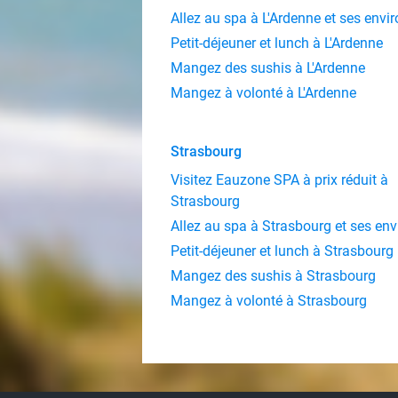
Allez au spa à L'Ardenne et ses envi
Petit-déjeuner et lunch à L'Ardenne
Mangez des sushis à L'Ardenne
Mangez à volonté à L'Ardenne
Strasbourg
Visitez Eauzone SPA à prix réduit à
Strasbourg
Allez au spa à Strasbourg et ses env
Petit-déjeuner et lunch à Strasbourg
Mangez des sushis à Strasbourg
Mangez à volonté à Strasbourg