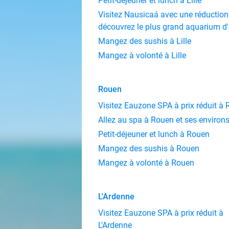
Petit-déjeuner et lunch à Lille
Visitez Nausicaá avec une réduction 
découvrez le plus grand aquarium d
Mangez des sushis à Lille
Mangez à volonté à Lille
Rouen
Visitez Eauzone SPA à prix réduit à
Allez au spa à Rouen et ses environ
Petit-déjeuner et lunch à Rouen
Mangez des sushis à Rouen
Mangez à volonté à Rouen
L'Ardenne
Visitez Eauzone SPA à prix réduit à
L'Ardenne