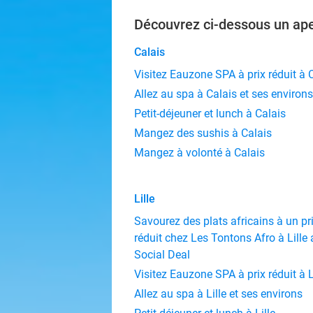
Découvrez ci-dessous un ape
Calais
Visitez Eauzone SPA à prix réduit à 
Allez au spa à Calais et ses environs
Petit-déjeuner et lunch à Calais
Mangez des sushis à Calais
Mangez à volonté à Calais
Lille
Savourez des plats africains à un pr
réduit chez Les Tontons Afro à Lille
Social Deal
Visitez Eauzone SPA à prix réduit à L
Allez au spa à Lille et ses environs