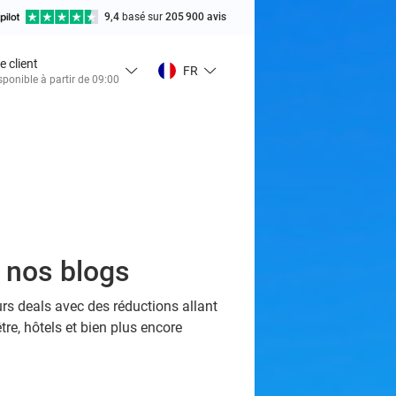
9,4
basé sur
205 900 avis
e client
FR
sponible à partir de 09:00
s nos blogs
urs deals avec des réductions allant
tre, hôtels et bien plus encore