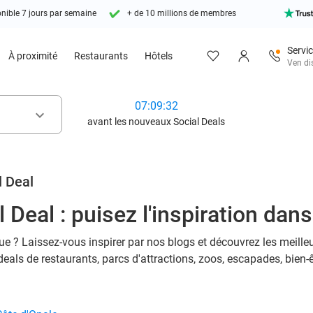
nible 7 jours par semaine
+ de 10 millions de membres
Servic
À proximité
Restaurants
Hôtels
Ven di
07:09:32
keyboard_arrow_down
avant les nouveaux Social Deals
l Deal
 Deal : puisez l'inspiration dan
ue ? Laissez-vous inspirer par nos blogs et découvrez les meille
deals de restaurants, parcs d'attractions, zoos, escapades, bien-ê