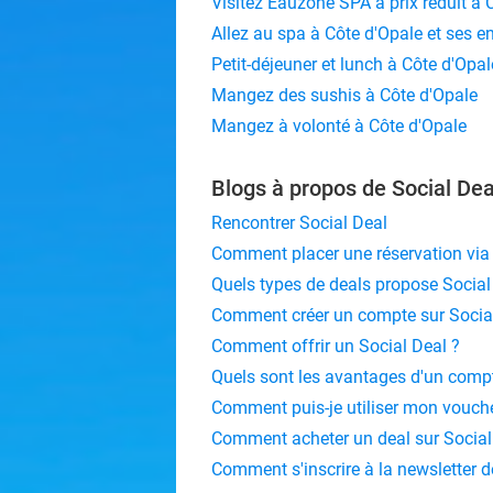
Visitez Eauzone SPA à prix réduit à 
Allez au spa à Côte d'Opale et ses e
Petit-déjeuner et lunch à Côte d'Opal
Mangez des sushis à Côte d'Opale
Mangez à volonté à Côte d'Opale
Blogs à propos de Social Dea
Rencontrer Social Deal
Comment placer une réservation via 
Quels types de deals propose Social
Comment créer un compte sur Social
Comment offrir un Social Deal ?
Quels sont les avantages d'un compt
Comment puis-je utiliser mon vouche
Comment acheter un deal sur Social
Comment s'inscrire à la newsletter d