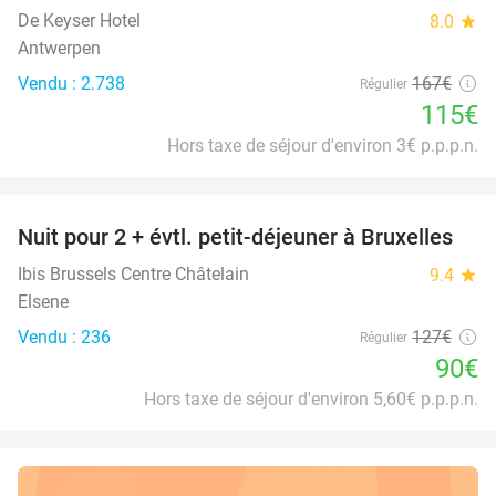
De Keyser Hotel
8.0
star
Antwerpen
Vendu : 2.738
167€
Régulier
115€
Hors taxe de séjour d'environ 3€ p.p.p.n.
favorite_border
Nuit pour 2 + évtl. petit-déjeuner à Bruxelles
29%
Ibis Brussels Centre Châtelain
9.4
star
Elsene
Vendu : 236
127€
Régulier
90€
Hors taxe de séjour d'environ 5,60€ p.p.p.n.