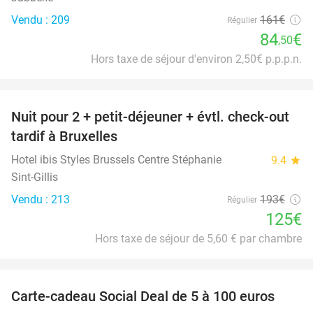
Vendu : 209
161€
Régulier
84
€
,50
Hors taxe de séjour d'environ 2,50€ p.p.p.n.
favorite_border
Nuit pour 2 + petit-déjeuner + évtl. check-out
35%
tardif à Bruxelles
Hotel ibis Styles Brussels Centre Stéphanie
9.4
star
Sint-Gillis
Vendu : 213
193€
Régulier
125€
Hors taxe de séjour de 5,60 € par chambre
favorite_border
Carte-cadeau Social Deal de 5 à 100 euros