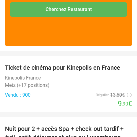
Cherchez Restaurant
favorite_border
Ticket de cinéma pour Kinepolis en France
27%
SOLD
OUT
Kinepolis France
Metz (+17 positions)
Vendu : 900
13
,50
€
Régulier
9
€
,90
favorite_border
Nuit pour 2 + accès Spa + check-out tardif +
17%