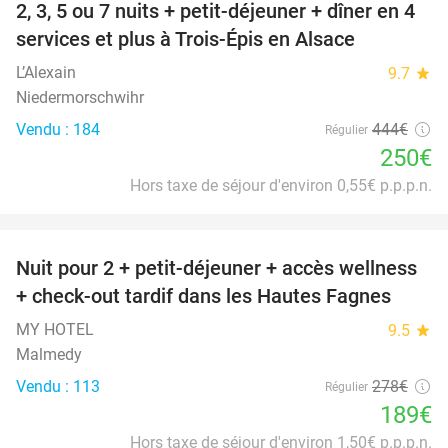
2, 3, 5 ou 7 nuits + petit-déjeuner + dîner en 4
44%
services et plus à Trois-Épis en Alsace
L’Alexain
9.7
star
Niedermorschwihr
Vendu : 184
444€
Régulier
250€
Hors taxe de séjour d'environ 0,55€ p.p.p.n.
favorite_border
Nuit pour 2 + petit-déjeuner + accès wellness
32%
+ check-out tardif dans les Hautes Fagnes
MY HOTEL
9.5
star
Malmedy
Vendu : 113
278€
Régulier
189€
Hors taxe de séjour d'environ 1,50€ p.p.p.n.