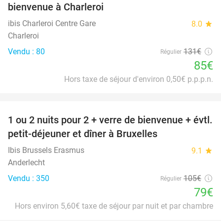
bienvenue à Charleroi
ibis Charleroi Centre Gare
8.0
star
Charleroi
Vendu : 80
131€
Régulier
85€
Hors taxe de séjour d'environ 0,50€ p.p.p.n.
favorite_border
1 ou 2 nuits pour 2 + verre de bienvenue + évtl.
25%
petit-déjeuner et dîner à Bruxelles
Ibis Brussels Erasmus
9.1
star
Anderlecht
Vendu : 350
105€
Régulier
79€
Hors environ 5,60€ taxe de séjour par nuit et par chambre