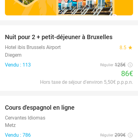
favorite_border
Nuit pour 2 + petit-déjeuner à Bruxelles
31%
Hotel ibis Brussels Airport
8.5
star
Diegem
Vendu : 113
125€
Régulier
86€
Hors taxe de séjour d'environ 5,50€ p.p.p.n.
favorite_border
Cours d'espagnol en ligne
94%
Cervantes Idiomas
Metz
Vendu : 786
299€
Régulier