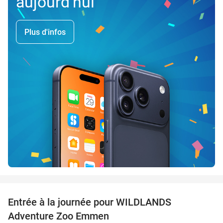
aujourd'hui
Plus d'infos
favorite_border
Entrée à la journée pour WILDLANDS
24%
Adventure Zoo Emmen