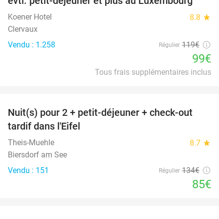
évtl. petit-déjeuner et plus au Luxembourg
Koener Hotel
8.8
star
Clervaux
Vendu : 1.258
119€
Régulier
99€
Tous frais supplémentaires inclus
favorite_border
Nuit(s) pour 2 + petit-déjeuner + check-out
37%
tardif dans l'Eifel
Theis-Muehle
8.7
star
Biersdorf am See
Vendu : 151
134€
Régulier
85€
favorite_border