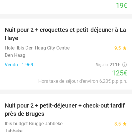
19€
favorite_border
Nuit pour 2 + croquettes et petit-déjeuner à La
41%
Haye
Hotel Ibis Den Haag City Centre
9.5
star
Den Haag
Vendu : 1.969
211€
Régulier
125€
Hors taxe de séjour d'environ 6,20€ p.p.p.n.
favorite_border
Nuit pour 2 + petit-déjeuner + check-out tardif
48%
près de Bruges
Ibis budget Brugge Jabbeke
8.5
star
Jabbeke