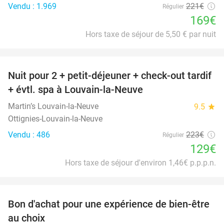
Vendu : 1.969
221€
Régulier
169€
Hors taxe de séjour de 5,50 € par nuit
favorite_border
Nuit pour 2 + petit-déjeuner + check-out tardif
42%
+ évtl. spa à Louvain-la-Neuve
Martin’s Louvain-la-Neuve
9.5
star
Ottignies-Louvain-la-Neuve
Vendu : 486
223€
Régulier
129€
Hors taxe de séjour d'environ 1,46€ p.p.p.n.
favorite_border
Bon d'achat pour une expérience de bien-être
50%
au choix