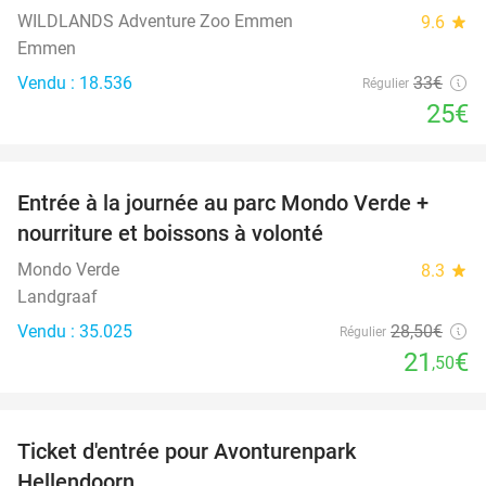
WILDLANDS Adventure Zoo Emmen
9.6
star
Emmen
Vendu : 18.536
33€
Régulier
25€
favorite_border
Entrée à la journée au parc Mondo Verde +
25%
nourriture et boissons à volonté
Mondo Verde
8.3
star
Landgraaf
Vendu : 35.025
28
,50
€
Régulier
21
€
,50
favorite_border
Ticket d'entrée pour Avonturenpark
41%
Hellendoorn