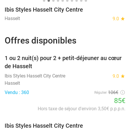
Ibis Styles Hasselt City Centre
Hasselt
9.0
star
Offres disponibles
favorite_border
1 ou 2 nuit(s) pour 2 + petit-déjeuner au cœur
de Hasselt
Ibis Styles Hasselt City Centre
9.0
star
Hasselt
Vendu : 360
106€
Régulier
85€
Hors taxe de séjour d'environ 3,50€ p.p.p.n.
Ibis Styles Hasselt City Centre