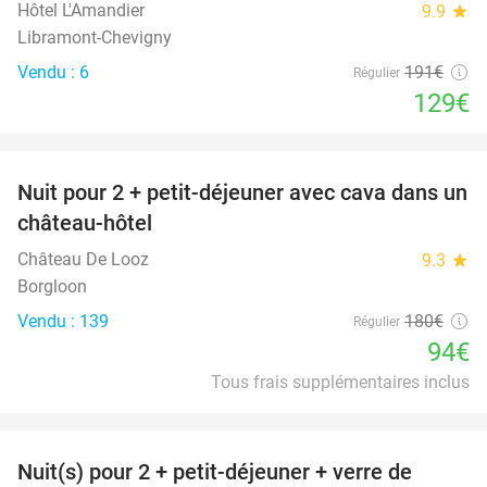
Hôtel L'Amandier
9.9
star
Libramont-Chevigny
Vendu : 6
191€
Régulier
129€
favorite_border
Nuit pour 2 + petit-déjeuner avec cava dans un
48%
château-hôtel
Château De Looz
9.3
star
Borgloon
Vendu : 139
180€
Régulier
94€
Tous frais supplémentaires inclus
favorite_border
Nuit(s) pour 2 + petit-déjeuner + verre de
35%