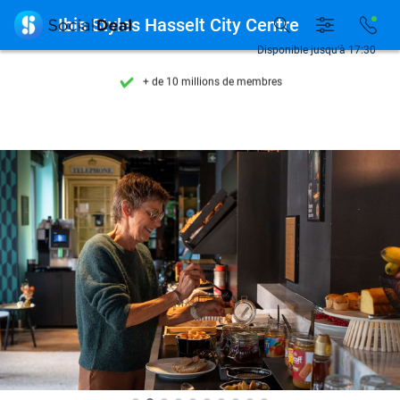
Découvrez + de 15.000 deals

Ibis Styles Hasselt City Centre
Disponible 7 jours par semaine
Disponible jusqu'à 17:30
+ de 10 millions de membres
9,4
basé sur
206 298 avis
Découvrez + de 15.000 deals
Disponible 7 jours par semaine
+ de 10 millions de membres