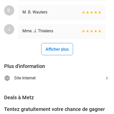
B.
M. B. Wauters
J.
Mme. J. Thielens
Afficher plus
Plus d'information
Site Internet
favorite_border
Deals à Metz
Tentez gratuitement votre chance de gagner