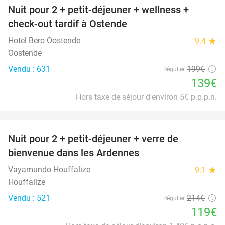
Nuit pour 2 + petit-déjeuner + wellness +
30%
check-out tardif à Ostende
Hotel Bero Oostende
9.4
star
Oostende
Vendu : 631
199€
Régulier
139€
Hors taxe de séjour d'environ 5€ p.p.p.n.
favorite_border
Nuit pour 2 + petit-déjeuner + verre de
44%
bienvenue dans les Ardennes
Vayamundo Houffalize
9.1
star
Houffalize
Vendu : 521
214€
Régulier
119€