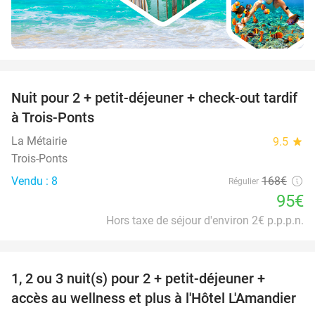
favorite_border
Nuit pour 2 + petit-déjeuner + check-out tardif
43%
à Trois-Ponts
La Métairie
9.5
star
Trois-Ponts
Vendu : 8
168€
Régulier
95€
Hors taxe de séjour d'environ 2€ p.p.p.n.
favorite_border
1, 2 ou 3 nuit(s) pour 2 + petit-déjeuner +
32%
NEW
accès au wellness et plus à l'Hôtel L'Amandier
TODAY