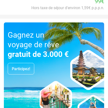
99€
Hors taxe de séjour d'environ 1,59€ p.p.p.n.
Gagnez un
voyage de rêve
gratuit de 3.000 €
Participez!