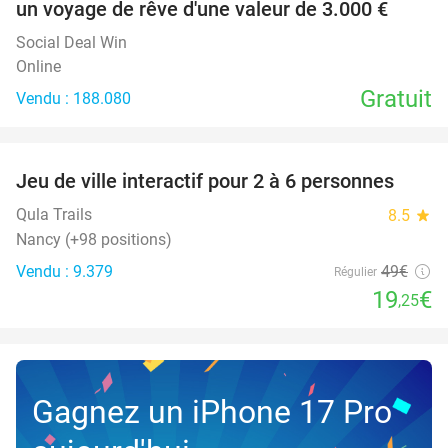
un voyage de rêve d'une valeur de 3.000 €
Social Deal Win
Online
Gratuit
Vendu : 188.080
favorite_border
Jeu de ville interactif pour 2 à 6 personnes
61%
Qula Trails
8.5
star
Nancy (+98 positions)
Vendu : 9.379
49€
Régulier
19
€
,25
Gagnez un iPhone 17 Pro