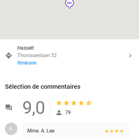
hotel
Hasselt
Thonissenlaan 52
Itinéraire
Sélection de commentaires
9,0
79
A.
Mme. A. Lee