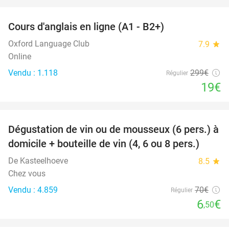
favorite_border
Cours d'anglais en ligne (A1 - B2+)
94%
Oxford Language Club
7.9
star
Online
Vendu : 1.118
299€
Régulier
19€
favorite_border
Dégustation de vin ou de mousseux (6 pers.) à
91%
domicile + bouteille de vin (4, 6 ou 8 pers.)
De Kasteelhoeve
8.5
star
Chez vous
Vendu : 4.859
70€
Régulier
6
€
,50
favorite_border