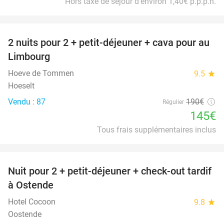
Hors taxe de séjour d'environ 1,40€ p.p.p.n.
favorite_border
2 nuits pour 2 + petit-déjeuner + cava pour au
24%
Limbourg
Hoeve de Tommen
9.5
star
Hoeselt
Vendu : 87
190€
Régulier
145€
Tous frais supplémentaires inclus
favorite_border
Nuit pour 2 + petit-déjeuner + check-out tardif
24%
à Ostende
Hotel Cocoon
9.8
star
Oostende