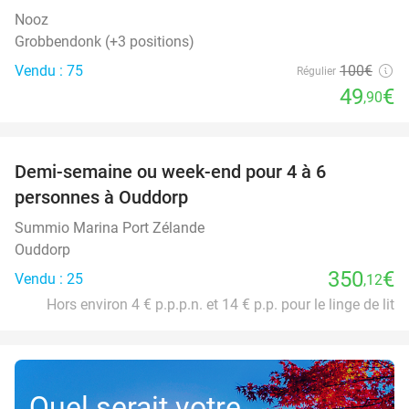
Nooz
Grobbendonk (+3 positions)
Vendu : 75
100€
Régulier
49
€
,90
favorite_border
Demi-semaine ou week-end pour 4 à 6
personnes à Ouddorp
Summio Marina Port Zélande
Ouddorp
350
€
Vendu : 25
,12
Hors environ 4 € p.p.p.n. et 14 € p.p. pour le linge de lit
Quel serait votre