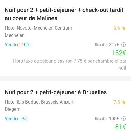
Nuit pour 2 + petit-déjeuner + check-out tardif
30%
au coeur de Malines
Hotel Novotel Mechelen Centrum
9.6
star
Mechelen
Vendu : 105
217€
Régulier
152€
Hors taxe de séjour d'environ 7,75 € par chambre et par
nuit
favorite_border
Nuit pour 2 + petit-déjeuner à Bruxelles
25%
Hotel ibis Budget Brussels Airport
7.5
star
Diegem
Vendu : 95
108€
Régulier
81€