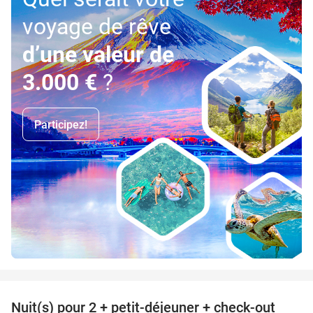
voyage de rêve
d’une valeur de
3.000 €
?
Participez!
favorite_border
Nuit(s) pour 2 + petit-déjeuner + check-out
43%