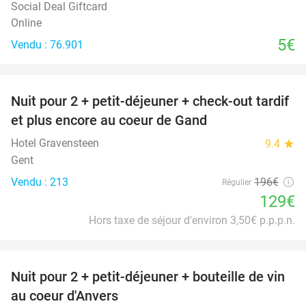
Social Deal Giftcard
Online
5€
Vendu : 76.901
favorite_border
Nuit pour 2 + petit-déjeuner + check-out tardif
34%
et plus encore au coeur de Gand
Hotel Gravensteen
9.4
star
Gent
Vendu : 213
196€
Régulier
129€
Hors taxe de séjour d'environ 3,50€ p.p.p.n.
favorite_border
Nuit pour 2 + petit-déjeuner + bouteille de vin
31%
au coeur d'Anvers