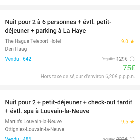
favorite_border
Nuit pour 2 à 6 personnes + évtl. petit-
42%
déjeuner + parking à La Haye
The Hague Teleport Hotel
9.0
star
Den Haag
Vendu : 642
129€
Régulier
75€
Hors taxe de séjour d'environ 6,20€ p.p.p.n.
favorite_border
Nuit pour 2 + petit-déjeuner + check-out tardif
42%
+ évtl. spa à Louvain-la-Neuve
Martin’s Louvain-la-Neuve
9.5
star
Ottignies-Louvain-la-Neuve
Vendu : 486
223€
Régulier