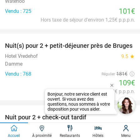
Waterloo
101€
Vendu : 725
Hors taxe de séjour d'environ 1,25€ p.p.p.n.
favorite_border
Nuit(s) pour 2 + petit-déjeuner près de Bruges
40%
Hotel Vredehof
9.5
star
Damme
Vendu : 768
181€
Régulier
109€
Hors taxe de séjour d'environ 3€ p.p.p.n.
Bonjour, notre service client est
ouvert. Si vous avez des
favorite_border
questions, nous sommes à votre
disposition pour vous aider.
Nuit pour 2 + check-out tardif
43%
Hotel Cavalli
9.3
star
Blankenberge
Accueil
À proximité
Restaurants
Hôtels
Menu