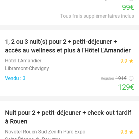
99€
Tous frais supplémentaires inclus
favorite_border
1, 2 ou 3 nuit(s) pour 2 + petit-déjeuner +
32%
NEW
accès au wellness et plus à l'Hôtel L'Amandier
TODAY
Hôtel L'Amandier
9.9
star
Libramont-Chevigny
Vendu : 3
191€
Régulier
129€
favorite_border
Nuit pour 2 + petit-déjeuner + check-out tardif
37%
à Rouen
Novotel Rouen Sud Zenith Parc Expo
9.8
star