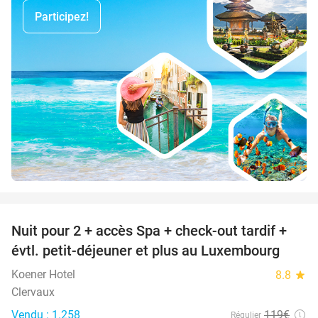
Participez!
favorite_border
Nuit pour 2 + accès Spa + check-out tardif +
17%
évtl. petit-déjeuner et plus au Luxembourg
Koener Hotel
8.8
star
Clervaux
Vendu : 1.258
119€
Régulier