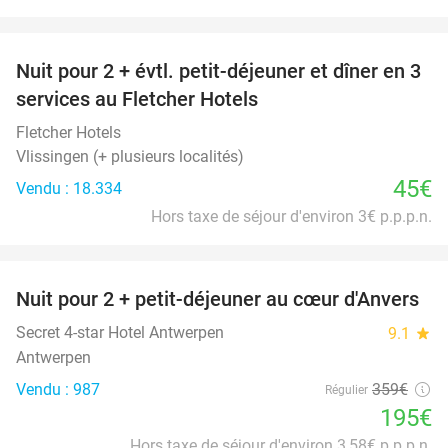
favorite_border
Nuit pour 2 + évtl. petit-déjeuner et dîner en 3
services au Fletcher Hotels
Fletcher Hotels
Vlissingen (+ plusieurs localités)
45€
Vendu : 18.334
Hors taxe de séjour d'environ 3€ p.p.p.n.
favorite_border
Nuit pour 2 + petit-déjeuner au cœur d'Anvers
46%
Secret 4-star Hotel Antwerpen
9.1
star
Antwerpen
Vendu : 987
359€
Régulier
195€
Hors taxe de séjour d'environ 3,58€ p.p.p.n.