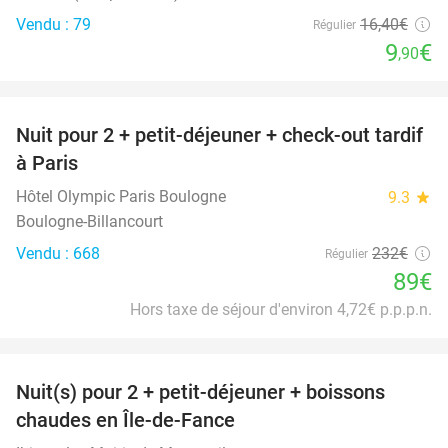
Vendu : 79
16
,40
€
Régulier
9
€
,90
favorite_border
Nuit pour 2 + petit-déjeuner + check-out tardif
62%
à Paris
Hôtel Olympic Paris Boulogne
9.3
star
Boulogne-Billancourt
Vendu : 668
232€
Régulier
89€
Hors taxe de séjour d'environ 4,72€ p.p.p.n.
favorite_border
Nuit(s) pour 2 + petit-déjeuner + boissons
33%
chaudes en Île-de-Fance