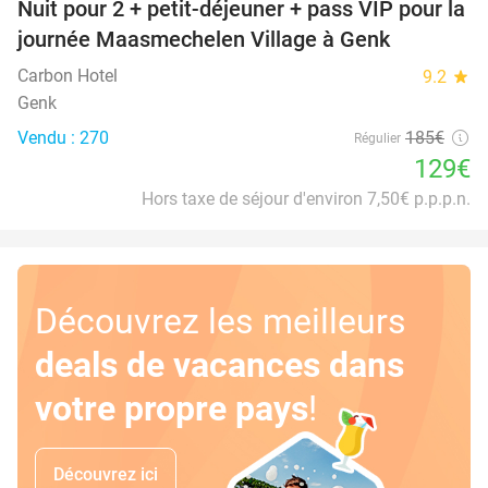
Nuit pour 2 + petit-déjeuner + pass VIP pour la
30%
journée Maasmechelen Village à Genk
Carbon Hotel
9.2
star
Genk
Vendu : 270
185€
Régulier
129€
Hors taxe de séjour d'environ 7,50€ p.p.p.n.
Découvrez les meilleurs
deals de vacances dans
votre propre pays
!
Découvrez ici