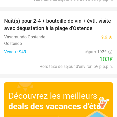
favorite_border
Nuit(s) pour 2-4 + bouteille de vin + évtl. visite
46%
avec dégustation à la plage d'Ostende
Vayamundo Oostende
9.6
star
Oostende
Vendu : 949
192€
Régulier
103€
Hors taxe de séjour d'environ 5€ p.p.p.n.
Découvrez les meilleurs
deals des vacances d’été
!