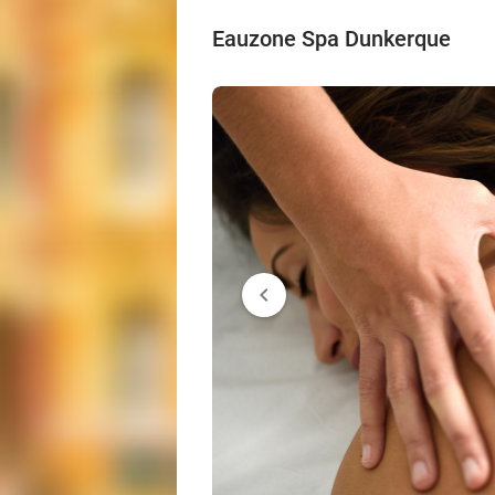
Eauzone Spa Dunkerque
chevron_left