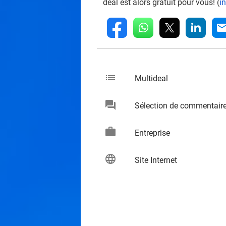
deal est alors gratuit pour vous! (
i
whatsapp
linkedin
fb
mai
list
keybo
Multideal
chat
Sélection de commentair
keybo
work
keybo
Entreprise
language
keybo
Site Internet