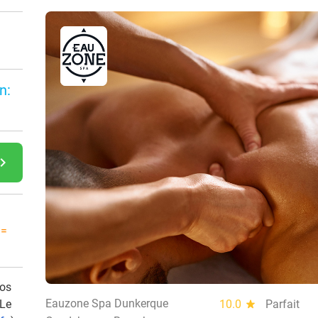
n:
gate_next
 =
vos
Eauzone Spa Dunkerque
 Le
10.0
star
Parfait