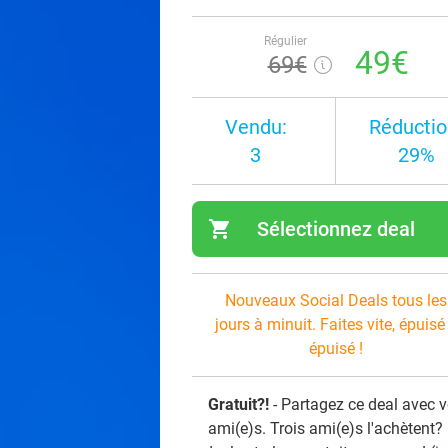
Régulier
49€
69€
Vendu:
Réductio
3
29%
shopping_cart
Sélectionnez deal
navi
Nouveaux Social Deals tous les
jours à minuit. Faites vite, épuisé
épuisé !
Gratuit?!
- Partagez ce deal avec 
ami(e)s. Trois ami(e)s l'achètent?