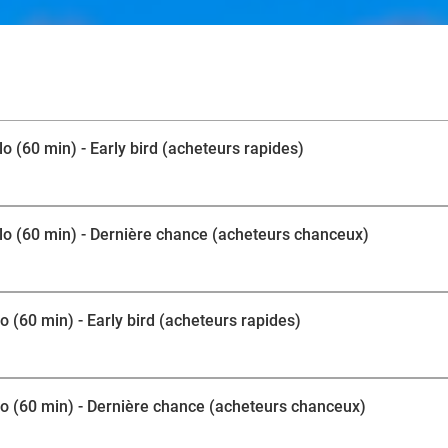
L'institut vous accueille dans un lieu où équilibre et d
est pensé pour transformer votre visite en un voyage 
d’un moment de relaxation ou d’un instant à partager, c
votre vitalité et savourer un moment de calme absolu. 
pour se recentrer et se ressourcer !
 (60 min) - Early bird (acheteurs rapides)
lo (60 min) - Dernière chance (acheteurs chanceux)
 (60 min) - Early bird (acheteurs rapides)
o (60 min) - Dernière chance (acheteurs chanceux)