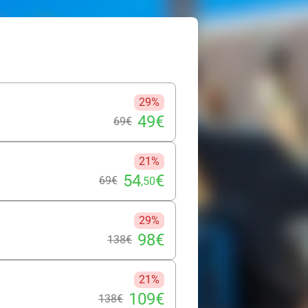
ouceur se rencontrent. Chaque détail
apaisant. Que vous soyez en quête
’est l’adresse idéale pour retrouver
Une vraie parenthèse de détente,
29%
49€
69€
21%
54
€
69€
,50
29%
98€
138€
21%
109€
138€