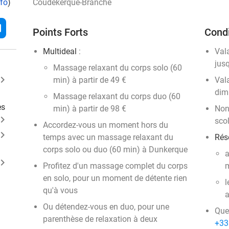
nfo
)
Coudekerque-Branche
l
Points Forts
Condi
Multideal
:
Val
jus
​Massage relaxant du corps solo (60
ard_arrow_right
min) à partir de 49 €
Vala
dim
Massage relaxant du corps duo (60
es
min) à partir de 98 €
Non
ard_arrow_right
scol
Accordez-vous un moment hors du
ard_arrow_right
temps avec un massage relaxant du
Rése
corps solo ou duo (60 min) à Dunkerque
a
ard_arrow_right
Profitez d'un massage complet du corps
m
en solo, pour un moment de détente rien
l
qu'à vous
a
Ou détendez-vous en duo, pour une
Que
parenthèse de relaxation à deux
+33