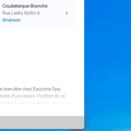
Coudekerque-Branche
Rue Ledru Rollin 6
Itinéraire
use bien-être chez Eauzone Spa
rée d'une heure. Profitez de ce
en qu’à vous, ou en duo, pour
et du corps favorise une
s, rééquilibre les énergies, stimule
eté.