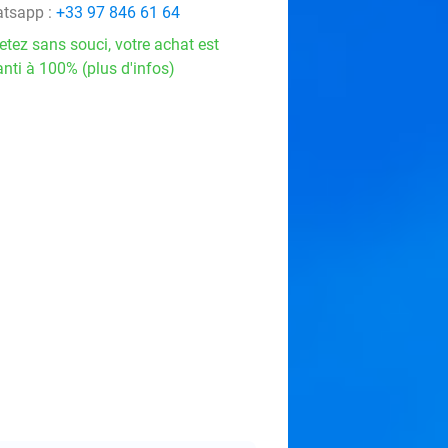
tsapp :
+33 97 846 61 64
etez sans souci, votre achat est
nti à 100% (plus d'infos)