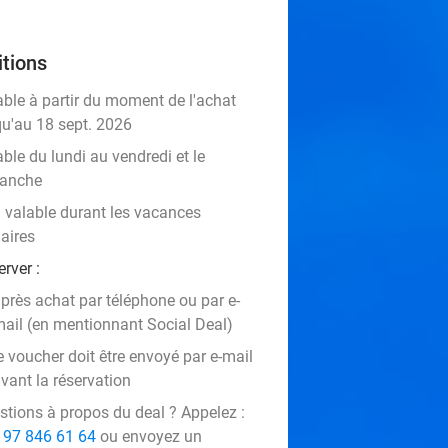
tions
able à partir du moment de l'achat
qu'au 18 sept. 2026
ble du lundi au vendredi et le
anche
 valable durant les vacances
aires
rver :
près achat par téléphone ou par e-
ail (en mentionnant Social Deal)
e voucher doit être envoyé par e-mail
vant la réservation
stions à propos du deal ? Appelez :
 97 846 61 64
ou envoyez un