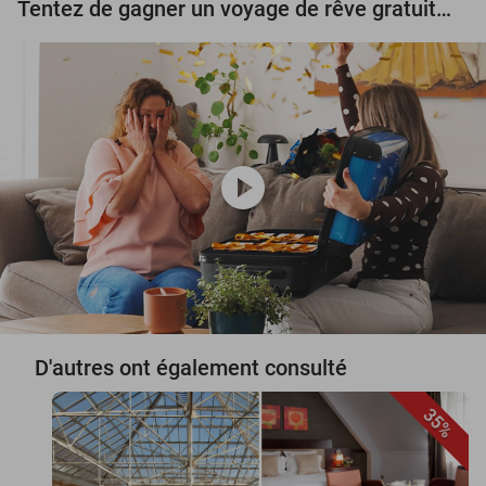
Tentez de gagner un voyage de rêve gratuit d'une valeur de 3.000 € !
play_circle
D'autres ont également consulté
35%