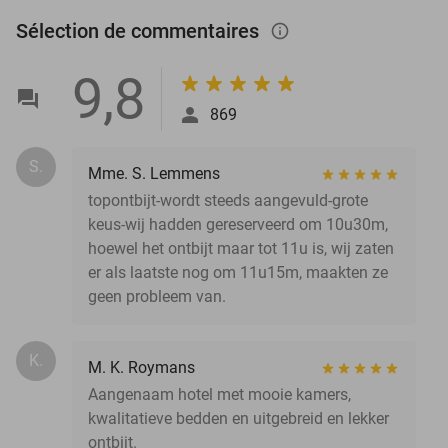
Sélection de commentaires
info_outlined
9,8
869
S.
Mme. S. Lemmens
topontbijt-wordt steeds aangevuld-grote
keus-wij hadden gereserveerd om 10u30m,
hoewel het ontbijt maar tot 11u is, wij zaten
er als laatste nog om 11u15m, maakten ze
geen probleem van.
K.
M. K. Roymans
Aangenaam hotel met mooie kamers,
kwalitatieve bedden en uitgebreid en lekker
ontbijt.