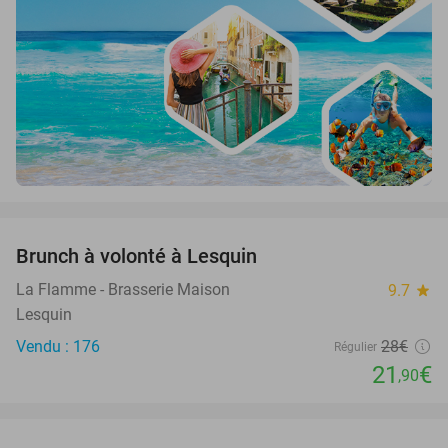
favorite_border
Brunch à volonté à Lesquin
22%
La Flamme - Brasserie Maison
9.7
star
Lesquin
Vendu : 176
28€
Régulier
21
€
,90
favorite_border