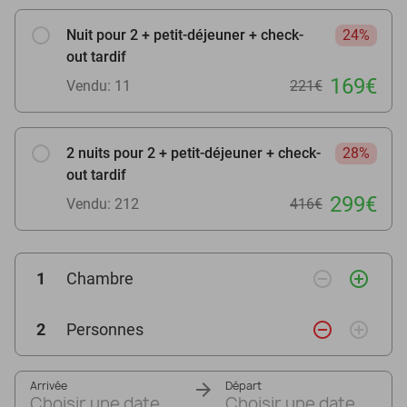
Nuit pour 2 + petit-déjeuner + check-
24%
out tardif
169€
Vendu: 11
221€
2 nuits pour 2 + petit-déjeuner + check-
28%
out tardif
299€
Vendu: 212
416€
remove_circle_outline
add_circle_outline
1
Chambre
remove_circle_outline
add_circle_outline
2
Personnes
Arrivée
Départ
Choisir une date
Choisir une date