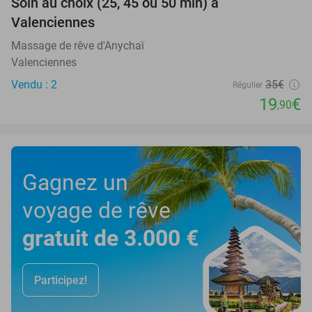
Soin au choix (25, 45 ou 50 min) à
43%
Valenciennes
Massage de rêve d'Anychaï
Valenciennes
Vendu : 2
35€
Régulier
19
€
,90
Gagnez un
voyage de rêve
gratuit de 3.000 €
Participez!