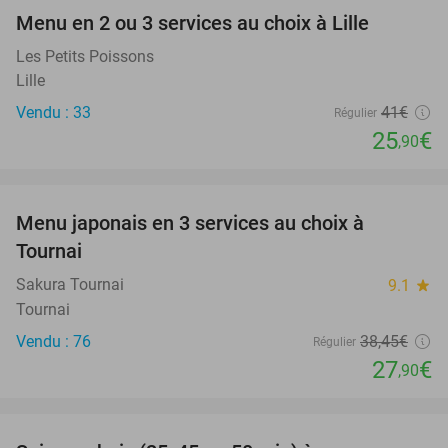
Menu en 2 ou 3 services au choix à Lille
37%
Les Petits Poissons
Lille
Vendu : 33
41€
Régulier
25
€
,90
favorite_border
Menu japonais en 3 services au choix à
27%
Tournai
Sakura Tournai
9.1
star
Tournai
Vendu : 76
38
,45
€
Régulier
27
€
,90
favorite_border