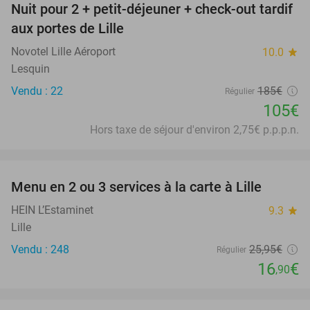
Nuit pour 2 + petit-déjeuner + check-out tardif
43%
aux portes de Lille
Novotel Lille Aéroport
10.0
star
Lesquin
Vendu : 22
185€
Régulier
105€
Hors taxe de séjour d'environ 2,75€ p.p.p.n.
favorite_border
Menu en 2 ou 3 services à la carte à Lille
35%
HEIN L’Estaminet
9.3
star
Lille
Vendu : 248
25
,95
€
Régulier
16
€
,90
favorite_border