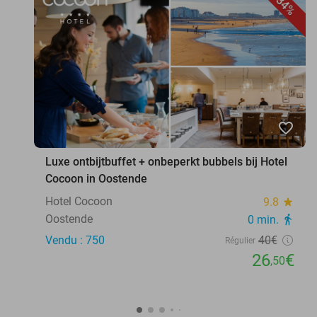
34%
favorite_border
Luxe ontbijtbuffet + onbeperkt bubbels bij Hotel
Cocoon in Oostende
Hotel Cocoon
9.8
star
Oostende
0 min.
directions_walk
Vendu : 750
40€
Régulier
26
€
,50