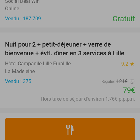
Social Deal Win
Online
Gratuit
Vendu : 187.709
favorite_border
Nuit pour 2 + petit-déjeuner + verre de
35%
bienvenue + évtl. dîner en 3 services à Lille
Hôtel Campanile Lille Euralille
9.2
star
La Madeleine
Vendu : 375
121€
Régulier
79€
Hors taxe de séjour d'environ 1,76€ p.p.p.n.