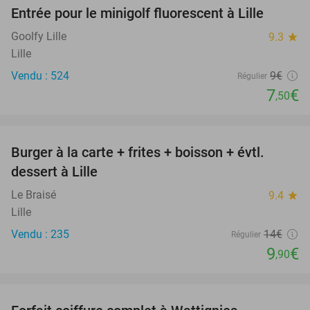
Entrée pour le minigolf fluorescent à Lille
17%
Goolfy Lille
9.3
star
Lille
Vendu : 524
9€
Régulier
7
€
,50
favorite_border
Burger à la carte + frites + boisson + évtl.
29%
dessert à Lille
Le Braisé
9.4
star
Lille
Vendu : 235
14€
Régulier
9
€
,90
favorite_border