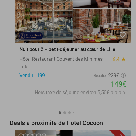
favorite_border
Nuit pour 2 + petit-déjeuner au cœur de Lille
Hôtel Restaurant Couvent des Minimes
8.4
star
Lille
Vendu : 199
229€
Régulier
149€
Hors taxe de séjour d'environ 5,50€ p.p.p.n.
Deals à proximité de Hotel Cocoon