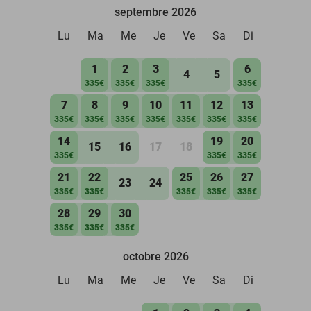
septembre 2026
Lu
Ma
Me
Je
Ve
Sa
Di
1
2
3
6
4
5
335€
335€
335€
335€
7
8
9
10
11
12
13
335€
335€
335€
335€
335€
335€
335€
14
19
20
15
16
17
18
335€
335€
335€
21
22
25
26
27
23
24
335€
335€
335€
335€
335€
28
29
30
335€
335€
335€
octobre 2026
Lu
Ma
Me
Je
Ve
Sa
Di