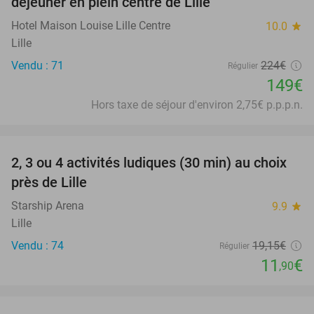
déjeuner en plein centre de Lille
Hotel Maison Louise Lille Centre
10.0
star
Lille
Vendu : 71
224€
Régulier
149€
Hors taxe de séjour d'environ 2,75€ p.p.p.n.
favorite_border
2, 3 ou 4 activités ludiques (30 min) au choix
38%
près de Lille
Starship Arena
9.9
star
Lille
Vendu : 74
19
,15
€
Régulier
11
€
,90
favorite_border