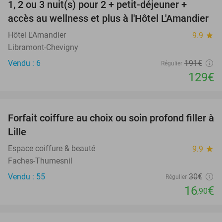
1, 2 ou 3 nuit(s) pour 2 + petit-déjeuner +
32%
NEW
accès au wellness et plus à l'Hôtel L'Amandier
TODAY
Hôtel L'Amandier
9.9
star
Libramont-Chevigny
Vendu : 6
191€
Régulier
129€
favorite_border
Forfait coiffure au choix ou soin profond filler à
44%
Lille
Espace coiffure & beauté
9.9
star
Faches-Thumesnil
Vendu : 55
30€
Régulier
16
€
,90
favorite_border