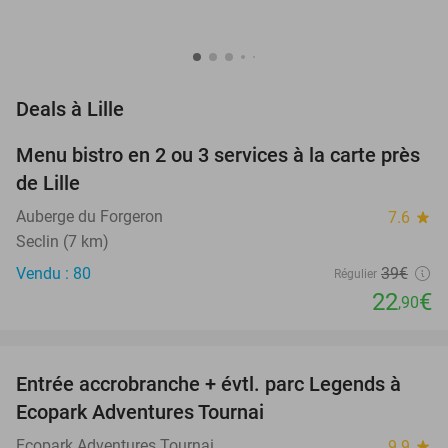
favorite_border
Deals à Lille
Menu bistro en 2 ou 3 services à la carte près
41%
de Lille
Auberge du Forgeron
7.6
star
Seclin (7 km)
Vendu : 80
39€
Régulier
22
€
,90
favorite_border
Entrée accrobranche + évtl. parc Legends à
17%
Ecopark Adventures Tournai
Ecopark Adventures Tournai
9.9
star