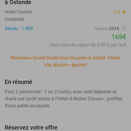
à Ostende
Hotel Cocoon
9.8
star
Oostende
Vendu : 1.969
221€
Régulier
169€
Hors taxe de séjour de 5,50 € par nuit
Nouveaux Social Deals tous les jours à minuit. Faites
vite, épuisé = épuisé !
En résumé
Pour 2 personnes : 1 ou 2 nuit(s) avec petit-déjeuner et
check-out tardif inclus à l'Hôtel 4 étoiles Cocoon : profitez
d'une petite escapade
Réservez votre offre