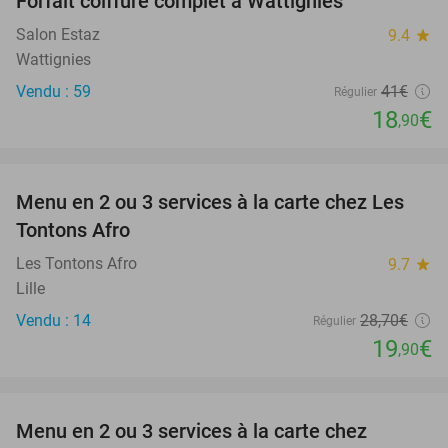
Forfait coiffure complet à Wattignies
54%
Salon Estaz
9.4
star
Wattignies
Vendu : 59
41€
Régulier
18
€
,90
favorite_border
Menu en 2 ou 3 services à la carte chez Les
31%
Tontons Afro
Les Tontons Afro
9.7
star
Lille
Vendu : 14
28
,70
€
Régulier
19
€
,90
favorite_border
Menu en 2 ou 3 services à la carte chez
35%