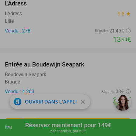
L'Adress
L'Adress
9.8
star
Lille
Vendu : 278
21
,45
€
Régulier
13
€
,90
favorite_border
Entrée au Boudewijn Seapark
35%
Boudewijn Seapark
Brugge
Vendu : 4.263
33€
Régulier
21
€
,50
close
OUVRIR DANS L'APPLI
Réservez maintenant pour 149€
hotel
shopping_cart
Réserver maintenant
navigate_next
Découvrez les meilleurs
par chambre, par nuit