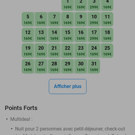
1
2
3
4
169€
169€
299€
169€
5
6
7
8
9
10
11
169€
169€
169€
169€
169€
299€
169€
12
13
14
15
16
17
18
169€
169€
169€
169€
169€
299€
169€
19
20
21
22
23
24
25
169€
169€
169€
169€
169€
169€
169€
26
27
28
29
30
31
169€
169€
169€
169€
169€
169€
Afficher plus
Points Forts
Multideal :
Nuit pour 2 personnes avec petit-déjeuner, check-out