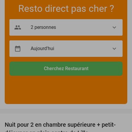
Resto direct pas cher ?
Cherchez Restaurant
favorite_border
Nuit pour 2 en chambre supérieure + petit-
33%