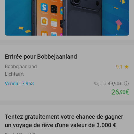
favorite_border
Entrée pour Bobbejaanland
46%
Bobbejaanland
9.1
star
Lichtaart
Vendu : 7.953
49
,90
€
Régulier
26
€
,90
favorite_border
Tentez gratuitement votre chance de gagner
un voyage de rêve d'une valeur de 3.000 €