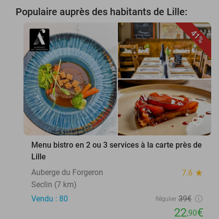
Populaire auprès des habitants de Lille:
41%
favorite_border
Menu bistro en 2 ou 3 services à la carte près de
Lille
Auberge du Forgeron
7.6
star
Seclin (7 km)
Vendu : 80
39€
Régulier
22
€
,90