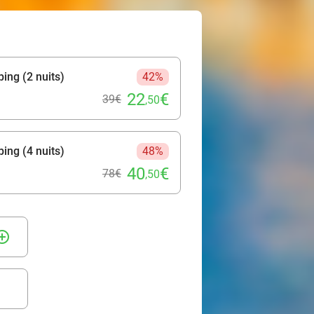
ng (2 nuits)
42%
22
€
39€
,50
ng (4 nuits)
48%
40
€
78€
,50
rcle_outline