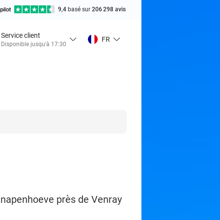
9,4
basé sur
206 298 avis
Service client
FR
Disponible jusqu'à 17:30
e Knapenhoeve près de Venray