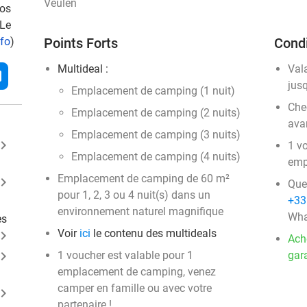
Veulen
vos
 Le
nfo
)
Points Forts
Condi
Multideal :
Val
l
jus
Emplacement de camping (1 nuit)
Chec
Emplacement de camping (2 nuits)
ava
Emplacement de camping (3 nuits)
ard_arrow_right
1 v
Emplacement de camping (4 nuits)
emp
Emplacement de camping de 60 m²
ard_arrow_right
Que
pour 1, 2, 3 ou 4 nuit(s) dans un
+33
environnement naturel magnifique
Wha
es
Voir
ici
le contenu des multideals
ard_arrow_right
Ach
ard_arrow_right
1 voucher est valable pour 1
gara
emplacement de camping, venez
camper en famille ou avec votre
ard_arrow_right
partenaire !