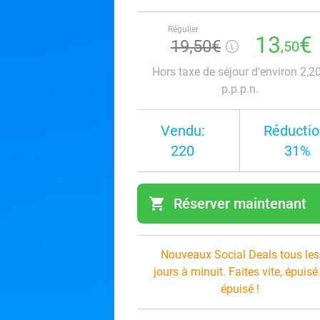
Régulier
13
€
19,50€
,50
Hors taxe de séjour d'environ 2,2
p.p.p.n.
Vendu:
Réductio
220
31%
shopping_cart
Réserver maintenant
navi
Nouveaux Social Deals tous les
jours à minuit. Faites vite, épuisé
épuisé !