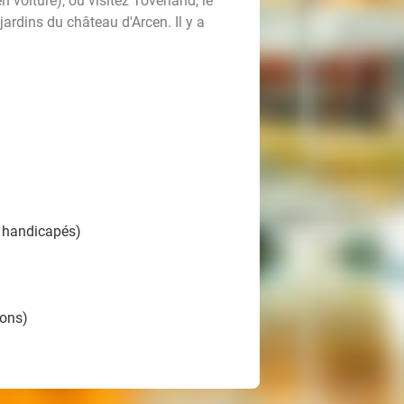
 voiture), ou visitez Toverland, le
rdins du château d'Arcen. Il y a
ur handicapés)
sons)