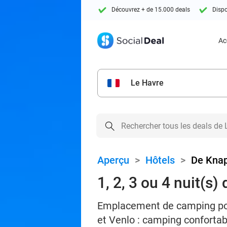
Découvrez + de 15.000 deals
Dispo
Ac
Le Havre
Aperçu
>
Hôtels
>
De Kna
1, 2, 3 ou 4 nuit(
Emplacement de camping pour
et Venlo : camping confortabl