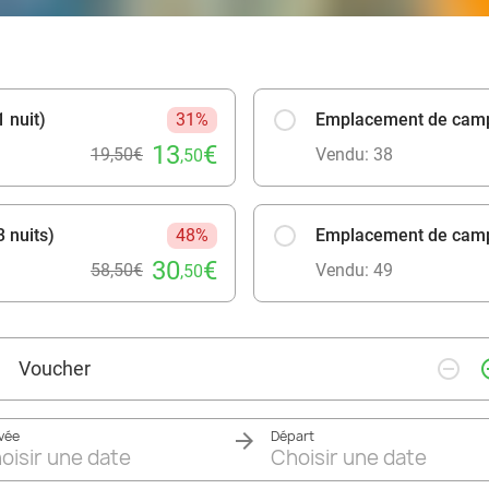
 nuit)
31%
Emplacement de campi
13
€
19,50€
Vendu: 38
,50
 nuits)
48%
Emplacement de campi
30
€
58,50€
Vendu: 49
,50
remove_circle_outline
add_ci
Voucher
ivée
Départ
oisir une date
Choisir une date