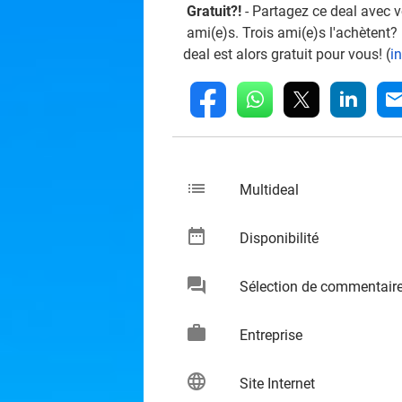
Gratuit?!
- Partagez ce deal avec 
ami(e)s. Trois ami(e)s l'achètent?
deal est alors gratuit pour vous! (
i
whatsapp
linkedin
fb
mai
list
keybo
Multideal
date_range
keybo
Disponibilité
chat
Sélection de commentair
keybo
work
keybo
Entreprise
language
keybo
Site Internet