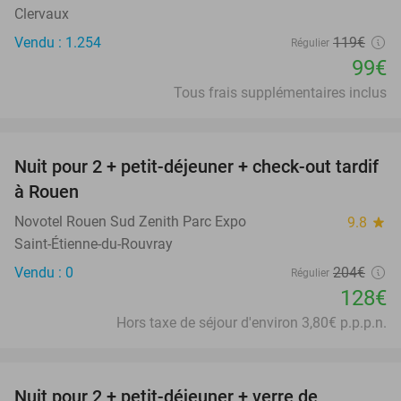
Clervaux
Vendu : 1.254
119€
Régulier
99€
Tous frais supplémentaires inclus
favorite_border
Nuit pour 2 + petit-déjeuner + check-out tardif
37%
à Rouen
Novotel Rouen Sud Zenith Parc Expo
9.8
star
Saint-Étienne-du-Rouvray
Vendu : 0
204€
Régulier
128€
Hors taxe de séjour d'environ 3,80€ p.p.p.n.
favorite_border
Nuit pour 2 + petit-déjeuner + verre de