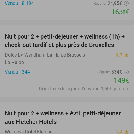
Vendu : 8.194
24
,95
€
Régulier
16
€
,50
favorite_border
Nuit pour 2 + petit-déjeuner + wellness (1h) +
55%
check-out tardif et plus près de Bruxelles
Dolce by Wyndham La Hulpe Brussels
9.7
star
La Hulpe
Vendu : 344
334€
Régulier
149€
Hors taxe de séjour d'environ 1,50€ p.p.p.n.
favorite_border
Nuit pour 2 + wellness + évtl. petit-déjeuner
55%
aux Fletcher Hotels
Wellness-Hotel Fletcher
7.4
star