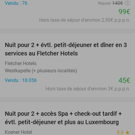
Vendu : 76
140€
Régulier
99€
Hors taxe de séjour d'environ 2,50€ p.p.p.n.
favorite_border
Nuit pour 2 + évtl. petit-déjeuner et dîner en 3
services au Fletcher Hotels
Fletcher Hotels
Westkapelle (+ plusieurs localités)
45€
Vendu : 18.056
Hors taxe de séjour d'environ 3€ p.p.p.n.
favorite_border
Nuit pour 2 + accès Spa + check-out tardif +
17%
évtl. petit-déjeuner et plus au Luxembourg
Koener Hotel
8.8
star