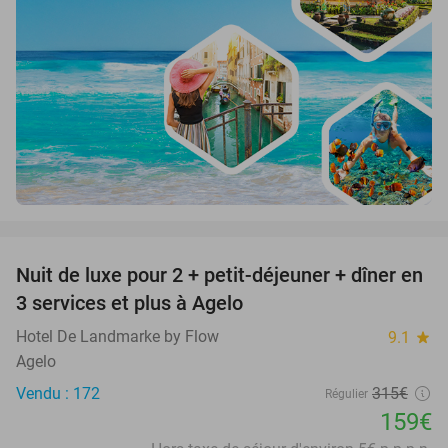
favorite_border
Nuit de luxe pour 2 + petit-déjeuner + dîner en
50%
3 services et plus à Agelo
Hotel De Landmarke by Flow
9.1
star
Agelo
Vendu : 172
315€
Régulier
159€