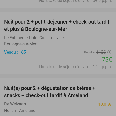
Hors taxe de séjour d'environ 5€ p.p.p.n.
favorite_border
Nuit pour 2 + petit-déjeuner + check-out tardif
34%
et plus à Boulogne-sur-Mer
Le Faidherbe Hotel Coeur de ville
Boulogne-sur-Mer
Vendu : 165
113€
Régulier
75€
Hors taxe de séjour d'environ 1€ p.p.p.n.
favorite_border
Nuit(s) pour 2 + dégustation de bières +
29%
snacks + check-out tardif à Ameland
De Welvaart
10.0
star
Hollum, Ameland