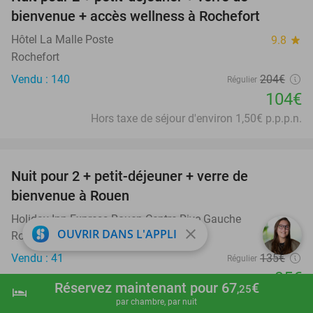
49%
bienvenue + accès wellness à Rochefort
Hôtel La Malle Poste
9.8
star
Rochefort
Vendu : 140
204€
Régulier
104€
Hors taxe de séjour d'environ 1,50€ p.p.p.n.
favorite_border
Nuit pour 2 + petit-déjeuner + verre de
30%
bienvenue à Rouen
Holiday Inn Express Rouen-Centre Rive Gauche
close
OUVRIR DANS L'APPLI
Rouen
Vendu : 41
135€
Régulier
95€
Réservez maintenant pour 67
€
,25
hotel
shopping_cart
Réserver maintenant
navigate_next
Hors taxe de séjour d'environ 1,40€ p.p.p.n.
par chambre, par nuit