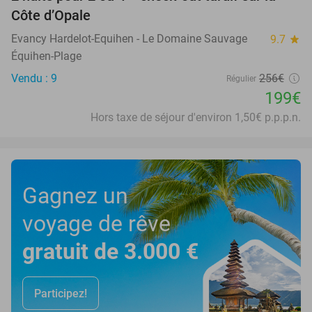
22%
Côte d’Opale
Evancy Hardelot-Equihen - Le Domaine Sauvage
9.7
star
Équihen-Plage
Vendu : 9
256€
Régulier
199€
Hors taxe de séjour d'environ 1,50€ p.p.p.n.
Gagnez un
voyage de rêve
gratuit de 3.000 €
Participez!