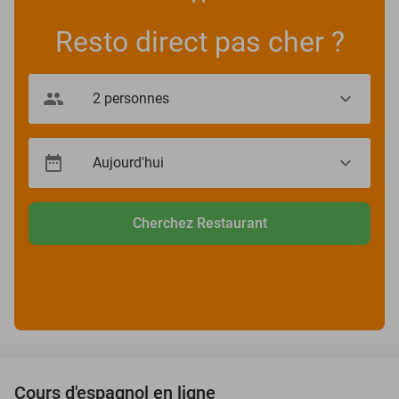
Resto direct pas cher ?
Cherchez Restaurant
favorite_border
Cours d'espagnol en ligne