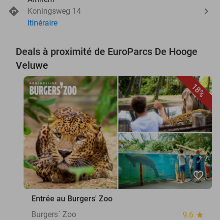
Koningsweg 14
Itinéraire
Deals à proximité de EuroParcs De Hooge
Veluwe
18%
favorite_border
Entrée au Burgers' Zoo
Burgers´ Zoo
9.6
star