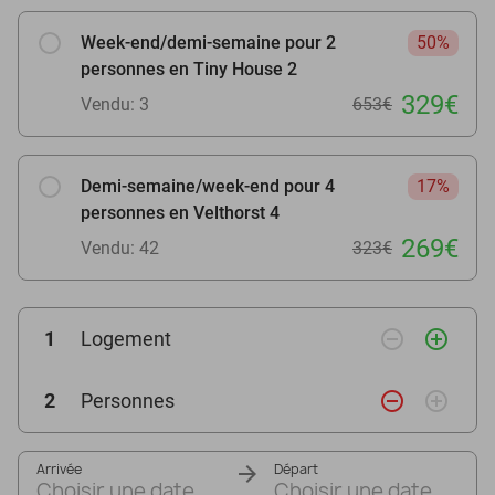
Week-end/demi-semaine pour 2
50%
personnes en Tiny House 2
329€
Vendu: 3
653€
Demi-semaine/week-end pour 4
17%
personnes en Velthorst 4
269€
Vendu: 42
323€
remove_circle_outline
add_circle_outline
1
Logement
remove_circle_outline
add_circle_outline
2
Personnes
Arrivée
Départ
Choisir une date
Choisir une date