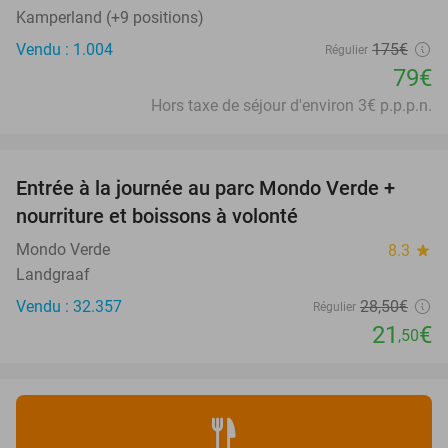
Kamperland (+9 positions)
Vendu : 1.004
175€
Régulier
79€
Hors taxe de séjour d'environ 3€ p.p.p.n.
favorite_border
Entrée à la journée au parc Mondo Verde +
25%
nourriture et boissons à volonté
Mondo Verde
8.3
star
Landgraaf
Vendu : 32.357
28
,50
€
Régulier
21
€
,50