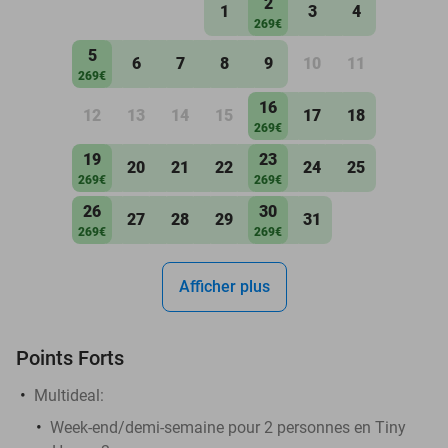
2
1
3
4
269€
5
6
7
8
9
10
11
269€
16
12
13
14
15
17
18
269€
19
23
20
21
22
24
25
269€
269€
26
30
27
28
29
31
269€
269€
Afficher plus
Points Forts
Multideal:
Week-end/demi-semaine pour 2 personnes en Tiny