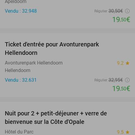
Apeldoorn
Vendu : 32.948
30
,50
€
Régulier
19
€
,50
favorite_border
Ticket d'entrée pour Avonturenpark
41%
Hellendoorn
Avonturenpark Hellendoorn
9.2
star
Hellendoorn
Vendu : 32.631
32
,95
€
Régulier
19
€
,50
favorite_border
Nuit pour 2 + petit-déjeuner + verre de
28%
bienvenue sur la Côte d'Opale
Hôtel du Parc
9.5
star