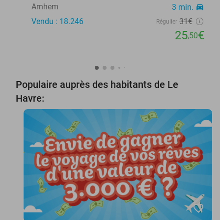
Arnhem
3 min.
directions_car
Vendu : 18.246
31€
Régulier
25
€
,50
Populaire auprès des habitants de Le
Havre:
favorite_border