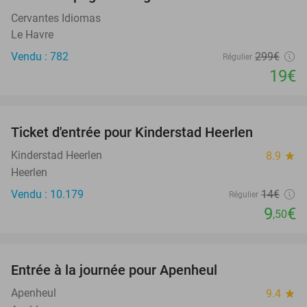
94%
Cervantes Idiomas
Le Havre
Vendu : 782
299€
Régulier
19€
favorite_border
Ticket d'entrée pour Kinderstad Heerlen
32%
Kinderstad Heerlen
8.9
star
Heerlen
Vendu : 10.179
14€
Régulier
9
€
,50
favorite_border
Entrée à la journée pour Apenheul
36%
Apenheul
9.4
star