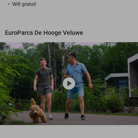
Wifi gratuit
EuroParcs De Hooge Veluwe
play_circle