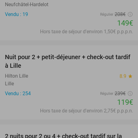
Neufchâtel-Hardelot
Vendu : 19
208€
Régulier
149€
Hors taxe de séjour d'environ 1,50€ p.p.p.n.
favorite_border
Nuit pour 2 + petit-déjeuner + check-out tardif
50%
à Lille
Hilton Lille
8.9
star
Lille
Vendu : 254
239€
Régulier
119€
Hors taxe de séjour d'environ 2,75€ p.p.p.n.
favorite_border
2 nuits pour 2 ou 4 + check-out tardif sur la