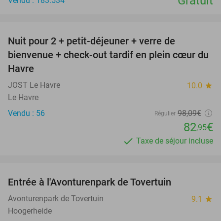
Gratuit
Vendu : 183.534
favorite_border
Nuit pour 2 + petit-déjeuner + verre de
15%
bienvenue + check-out tardif en plein cœur du
Havre
JOST Le Havre
10.0
star
Le Havre
Vendu : 56
98
,09
€
Régulier
82
€
,95
Taxe de séjour incluse
favorite_border
Entrée à l'Avonturenpark de Tovertuin
34%
Avonturenpark de Tovertuin
9.1
star
Hoogerheide