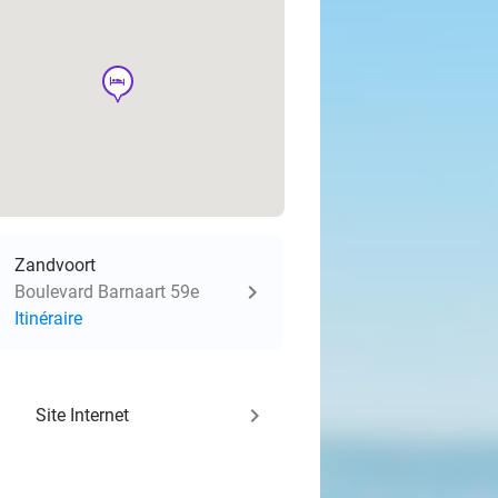
hotel
Zandvoort
Boulevard Barnaart 59e
Itinéraire
keyboard_arrow_right
Site Internet