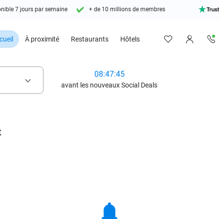
nible 7 jours par semaine
+ de 10 millions de membres
cueil
À proximité
Restaurants
Hôtels
08:47:44
keyboard_arrow_down
avant les nouveaux Social Deals
t
notifications