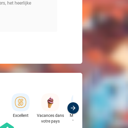
s, het heerlijke
Excellent
Vacances dans
Magasins &
Formations &
votre pays
Voitures
Ateliers
favorite_border