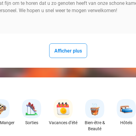
 fijn om te horen dat u zo genoten heeft van onze schone kamer
 personeel. We hopen u snel weer te mogen verwelkomen!
Afficher plus
 Manger
Sorties
Vacances d’été
Bien-être &
Hôtels
Beauté
favorite_border