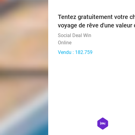
Tentez gratuitement votre c
voyage de rêve d'une valeur 
Social Deal Win
Online
Vendu : 182.759
hexagon
hotel