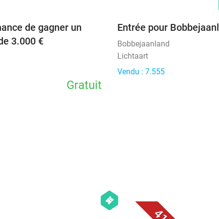
hance de gagner un
Entrée pour Bobbejaan
de 3.000 €
Bobbejaanland
Lichtaart
Vendu : 7.555
Gratuit
favorite_border
favorite_border
hexagon
events