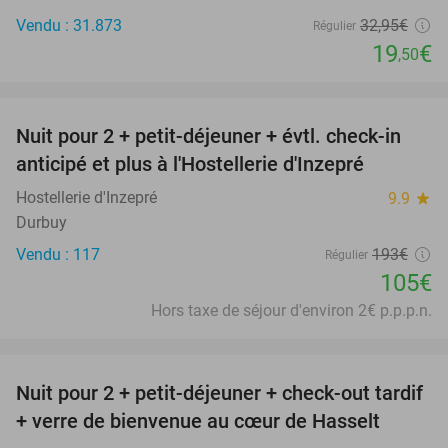
Vendu : 31.873
32
,95
€
Régulier
19
€
,50
favorite_border
Nuit pour 2 + petit-déjeuner + évtl. check-in
46%
anticipé et plus à l'Hostellerie d'Inzepré
Hostellerie d'Inzepré
9.9
star
Durbuy
Vendu : 117
193€
Régulier
105€
Hors taxe de séjour d'environ 2€ p.p.p.n.
favorite_border
Nuit pour 2 + petit-déjeuner + check-out tardif
41%
+ verre de bienvenue au cœur de Hasselt