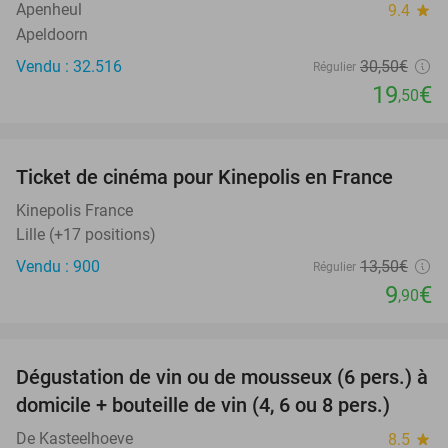
Apenheul
9.4
star
Apeldoorn
Vendu : 32.516
30
,50
€
Régulier
19
€
,50
favorite_border
Ticket de cinéma pour Kinepolis en France
27%
SOLD
OUT
Kinepolis France
Lille (+17 positions)
Vendu : 900
13
,50
€
Régulier
9
€
,90
favorite_border
Dégustation de vin ou de mousseux (6 pers.) à
91%
domicile + bouteille de vin (4, 6 ou 8 pers.)
De Kasteelhoeve
8.5
star