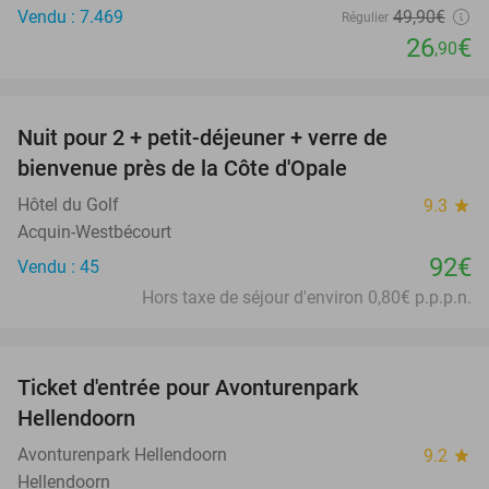
Vendu : 7.469
49
,90
€
Régulier
26
€
,90
favorite_border
Nuit pour 2 + petit-déjeuner + verre de
bienvenue près de la Côte d'Opale
Hôtel du Golf
9.3
star
Acquin-Westbécourt
92€
Vendu : 45
Hors taxe de séjour d'environ 0,80€ p.p.p.n.
favorite_border
Ticket d'entrée pour Avonturenpark
41%
Hellendoorn
Avonturenpark Hellendoorn
9.2
star
Hellendoorn