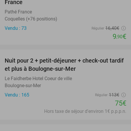
France
Pathé France
Coquelles (+76 positions)
Vendu : 73
16
,40
€
Régulier
9
€
,90
favorite_border
Nuit pour 2 + petit-déjeuner + check-out tardif
34%
et plus à Boulogne-sur-Mer
Le Faidherbe Hotel Coeur de ville
Boulogne-sur-Mer
Vendu : 165
113€
Régulier
75€
Hors taxe de séjour d'environ 1€ p.p.p.n.
favorite_border