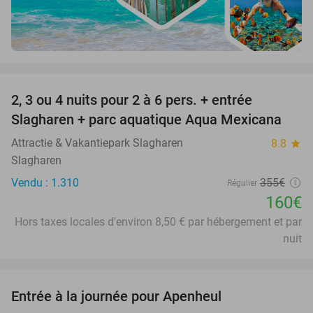
favorite_border
2, 3 ou 4 nuits pour 2 à 6 pers. + entrée
55%
Slagharen + parc aquatique Aqua Mexicana
Attractie & Vakantiepark Slagharen
8.8
star
Slagharen
Vendu : 1.310
355€
Régulier
160€
Hors taxes locales d'environ 8,50 € par hébergement et par
nuit
favorite_border
Entrée à la journée pour Apenheul
36%