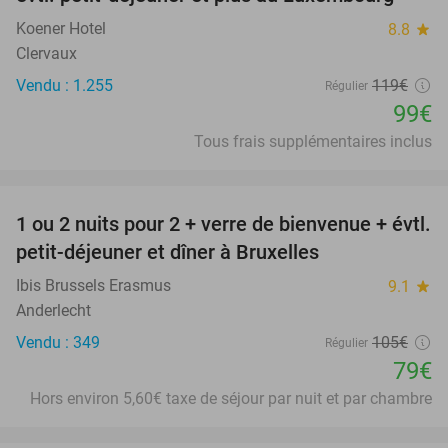
Koener Hotel
8.8
star
Clervaux
Vendu : 1.255
119€
Régulier
99€
Tous frais supplémentaires inclus
favorite_border
1 ou 2 nuits pour 2 + verre de bienvenue + évtl.
25%
petit-déjeuner et dîner à Bruxelles
Ibis Brussels Erasmus
9.1
star
Anderlecht
Vendu : 349
105€
Régulier
79€
Hors environ 5,60€ taxe de séjour par nuit et par chambre
favorite_border