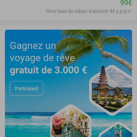
99€
Hors taxe de séjour d'environ 4€ p.p.p.n.
Gagnez un
voyage de rêve
gratuit de 3.000 €
Participez!