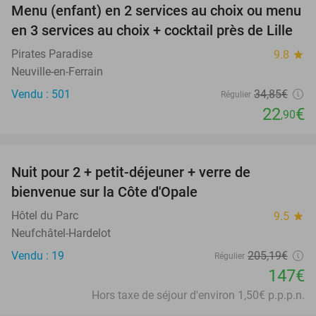
Menu (enfant) en 2 services au choix ou menu
34%
en 3 services au choix + cocktail près de Lille
Pirates Paradise
9.8
star
Neuville-en-Ferrain
Vendu : 501
34
,85
€
Régulier
22
€
,90
favorite_border
Nuit pour 2 + petit-déjeuner + verre de
28%
bienvenue sur la Côte d'Opale
Hôtel du Parc
9.5
star
Neufchâtel-Hardelot
Vendu : 19
205
,19
€
Régulier
147€
Hors taxe de séjour d'environ 1,50€ p.p.p.n.