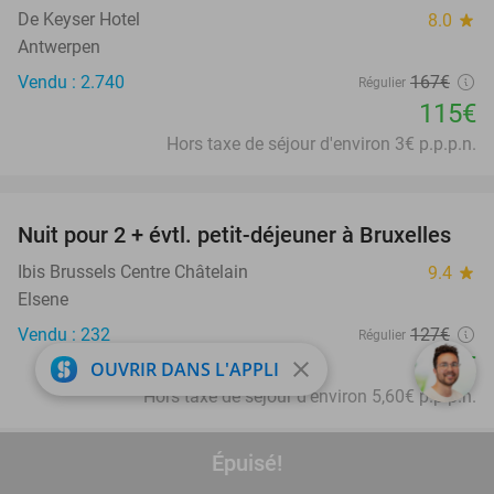
De Keyser Hotel
8.0
star
Antwerpen
Vendu : 2.740
167€
Régulier
115€
Hors taxe de séjour d'environ 3€ p.p.p.n.
favorite_border
Nuit pour 2 + évtl. petit-déjeuner à Bruxelles
29%
Ibis Brussels Centre Châtelain
9.4
star
Elsene
Vendu : 232
127€
Régulier
90€
close
OUVRIR DANS L'APPLI
Hors taxe de séjour d'environ 5,60€ p.p.p.n.
Épuisé!