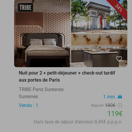
34%
favorite_border
Nuit pour 2 + petit-déjeuner + check-out tardif
aux portes de Paris
TRIBE Paris Suresnes
Suresnes
1 min.
directions_car
Vendu : 1
180€
Régulier
119€
Hors taxe de séjour d'environ 8,45€ p.p.p.n.