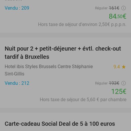
Vendu : 209
161€
Régulier
84
€
,50
Hors taxe de séjour d'environ 2,50€ p.p.p.n.
favorite_border
Nuit pour 2 + petit-déjeuner + évtl. check-out
35%
tardif à Bruxelles
Hotel ibis Styles Brussels Centre Stéphanie
9.4
star
Sint-Gillis
Vendu : 212
193€
Régulier
125€
Hors taxe de séjour de 5,60 € par chambre
favorite_border
Carte-cadeau Social Deal de 5 à 100 euros