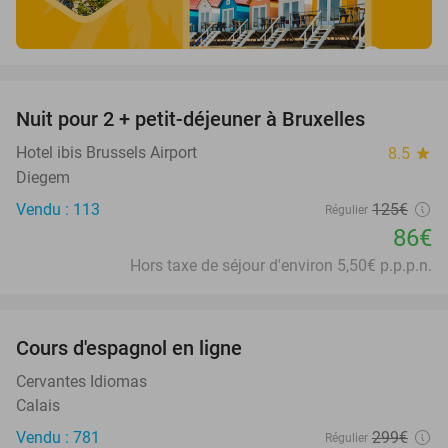
favorite_border
Nuit pour 2 + petit-déjeuner à Bruxelles
31%
Hotel ibis Brussels Airport
8.5
star
Diegem
Vendu : 113
125€
Régulier
86€
Hors taxe de séjour d'environ 5,50€ p.p.p.n.
favorite_border
Cours d'espagnol en ligne
94%
Cervantes Idiomas
Calais
Vendu : 781
299€
Régulier