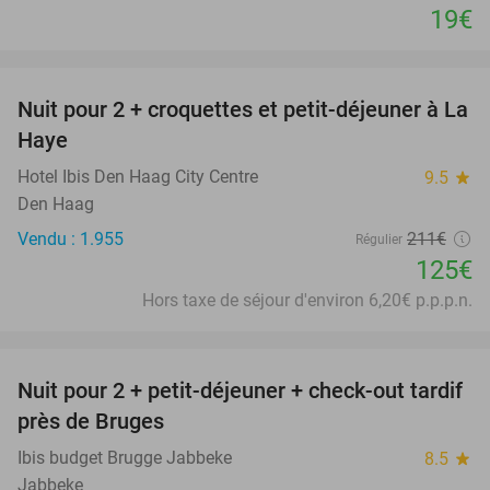
19€
favorite_border
Nuit pour 2 + croquettes et petit-déjeuner à La
41%
Haye
Hotel Ibis Den Haag City Centre
9.5
star
Den Haag
Vendu : 1.955
211€
Régulier
125€
Hors taxe de séjour d'environ 6,20€ p.p.p.n.
favorite_border
Nuit pour 2 + petit-déjeuner + check-out tardif
48%
près de Bruges
Ibis budget Brugge Jabbeke
8.5
star
Jabbeke