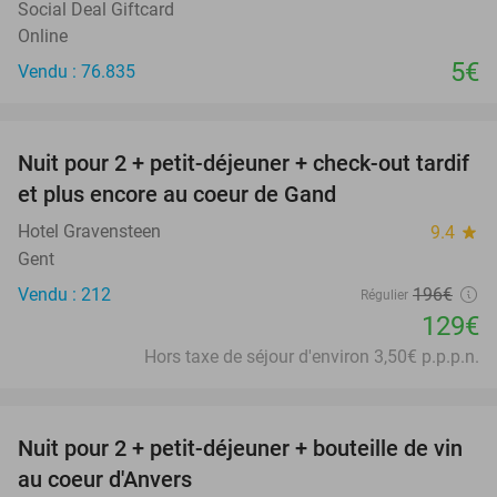
Social Deal Giftcard
Online
5€
Vendu : 76.835
favorite_border
Nuit pour 2 + petit-déjeuner + check-out tardif
34%
et plus encore au coeur de Gand
Hotel Gravensteen
9.4
star
Gent
Vendu : 212
196€
Régulier
129€
Hors taxe de séjour d'environ 3,50€ p.p.p.n.
favorite_border
Nuit pour 2 + petit-déjeuner + bouteille de vin
31%
au coeur d'Anvers