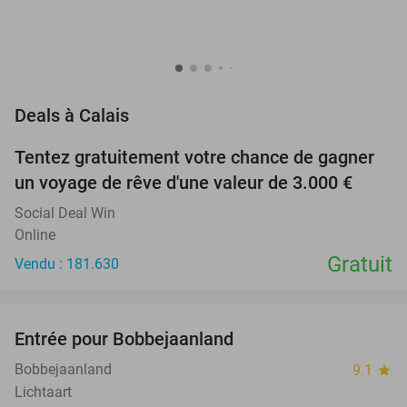
favorite_border
Deals à Calais
Tentez gratuitement votre chance de gagner
un voyage de rêve d'une valeur de 3.000 €
Social Deal Win
Online
Gratuit
Vendu : 181.630
favorite_border
Entrée pour Bobbejaanland
46%
Bobbejaanland
9.1
star
Lichtaart