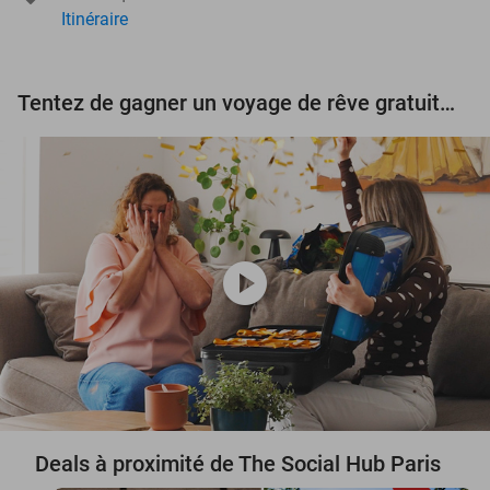
Itinéraire
Tentez de gagner un voyage de rêve gratuit d'une valeur de 3.000 € !
play_circle
Deals à proximité de The Social Hub Paris