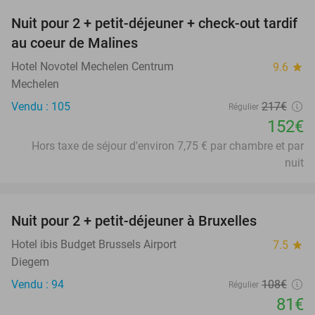
Nuit pour 2 + petit-déjeuner + check-out tardif
30%
au coeur de Malines
Hotel Novotel Mechelen Centrum
9.6
star
Mechelen
Vendu : 105
217€
Régulier
152€
Hors taxe de séjour d'environ 7,75 € par chambre et par
nuit
favorite_border
Nuit pour 2 + petit-déjeuner à Bruxelles
25%
Hotel ibis Budget Brussels Airport
7.5
star
Diegem
Vendu : 94
108€
Régulier
81€