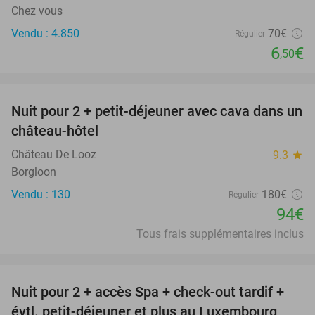
Chez vous
Vendu : 4.850
70€
Régulier
6
€
,50
favorite_border
Nuit pour 2 + petit-déjeuner avec cava dans un
48%
château-hôtel
Château De Looz
9.3
star
Borgloon
Vendu : 130
180€
Régulier
94€
Tous frais supplémentaires inclus
favorite_border
Nuit pour 2 + accès Spa + check-out tardif +
17%
évtl. petit-déjeuner et plus au Luxembourg