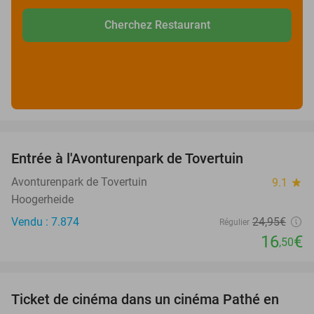
Cherchez Restaurant
favorite_border
Entrée à l'Avonturenpark de Tovertuin
34%
Avonturenpark de Tovertuin
9.1
star
Hoogerheide
Vendu : 7.874
24
,95
€
Régulier
16
€
,50
favorite_border
Ticket de cinéma dans un cinéma Pathé en
40%