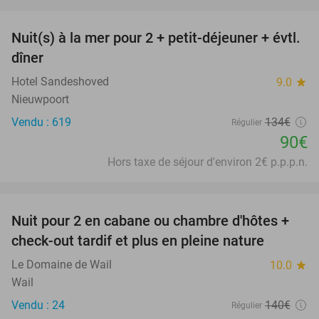
favorite_border
Nuit(s) à la mer pour 2 + petit-déjeuner + évtl.
33%
dîner
Hotel Sandeshoved
9.0
star
Nieuwpoort
Vendu : 619
134€
Régulier
90€
Hors taxe de séjour d'environ 2€ p.p.p.n.
favorite_border
Nuit pour 2 en cabane ou chambre d'hôtes +
29%
check-out tardif et plus en pleine nature
Le Domaine de Wail
10.0
star
Wail
Vendu : 24
140€
Régulier