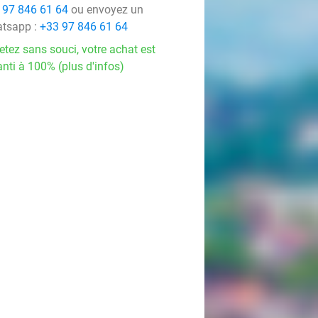
 97 846 61 64
ou envoyez un
tsapp :
+33 97 846 61 64
etez sans souci, votre achat est
nti à 100% (plus d'infos)