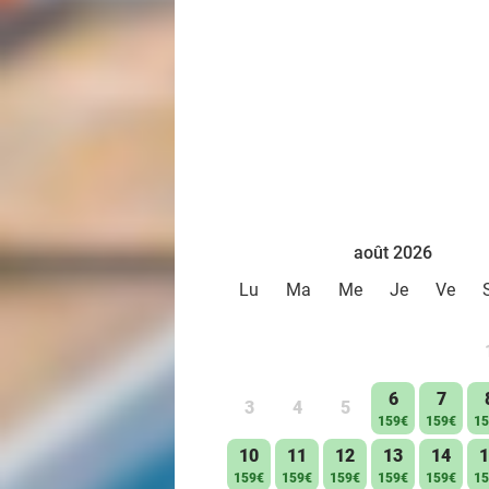
août 2026
Lu
Ma
Me
Je
Ve
6
7
3
4
5
159€
159€
15
10
11
12
13
14
1
159€
159€
159€
159€
159€
15