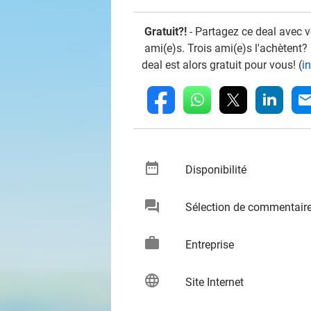
Gratuit?!
- Partagez ce deal avec 
ami(e)s. Trois ami(e)s l'achètent?
deal est alors gratuit pour vous! (
i
whatsapp
linkedin
fb
mai
date_range
keybo
Disponibilité
chat
Sélection de commentair
keybo
work
keybo
Entreprise
language
keybo
Site Internet