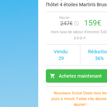
l'hôtel 4 étoiles Martin's Bru
Régulier
159€
247€
Hors taxe de séjour d'environ 5,6
p.p.p.n.
Vendu:
Réductio
29
36%
shopping_cart
Achetez maintenant
navi
Nouveaux Social Deals tous les
jours à minuit. Faites vite, épuisé
épuisé !