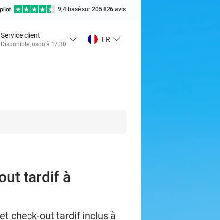
9,4
basé sur
205 826 avis
Service client
FR
Disponible jusqu'à 17:30
out tardif à
t check-out tardif inclus à