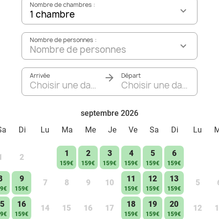
Nombre de chambres :
1 chambre
Nombre de personnes :
Nombre de personnes
Arrivée
Départ
Choisir une date
Choisir une date
septembre 2026
Sa
Di
Lu
Ma
Me
Je
Ve
Sa
Di
Lu
1
2
3
4
5
6
1
2
159€
159€
159€
159€
159€
159€
8
9
11
12
13
7
8
9
10
5
9€
159€
159€
159€
159€
5
16
18
19
20
14
15
16
17
12
1
9€
159€
159€
159€
159€