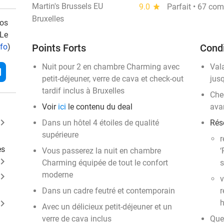
Martin's Brussels EU
9.0
star
Parfait • 67 co
Bruxelles
vos
 Le
nfo
)
Points Forts
Condi
Nuit pour 2 en chambre Charming avec
Val
l
petit-déjeuner, verre de cava et check-out
jus
tardif inclus à Bruxelles
Chec
Voir
ici
le contenu du deal
ava
ard_arrow_right
Dans un hôtel 4 étoiles de qualité
Rés
supérieure
r
es
Vous passerez la nuit en chambre
‘
ard_arrow_right
Charming équipée de tout le confort
s
moderne
ard_arrow_right
v
Dans un cadre feutré et contemporain
r
ard_arrow_right
h
Avec un délicieux petit-déjeuner et un
verre de cava inclus
Que