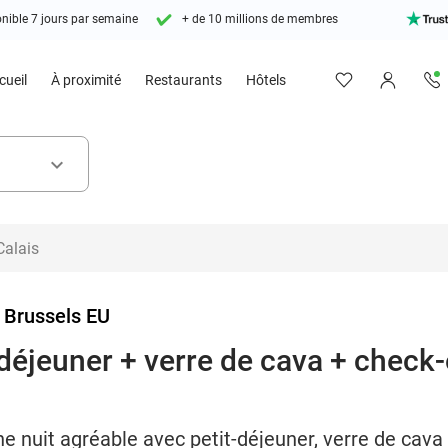
nible 7 jours par semaine
+ de 10 millions de membres
cueil
À proximité
Restaurants
Hôtels
keyboard_arrow_down
s Brussels EU
-déjeuner + verre de cava + check-
 nuit agréable avec petit-déjeuner, verre de cava e