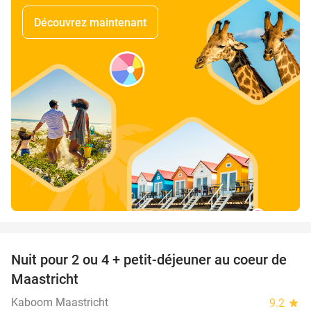
Découvrez maintenant
favorite_border
Nuit pour 2 ou 4 + petit-déjeuner au coeur de
26%
Maastricht
Kaboom Maastricht
9.2
star