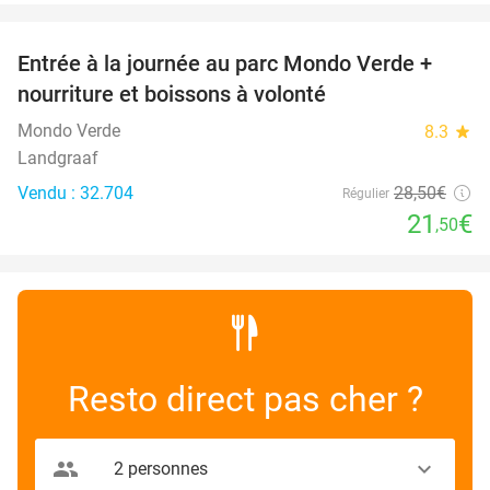
favorite_border
Entrée à la journée au parc Mondo Verde +
25%
nourriture et boissons à volonté
Mondo Verde
8.3
star
Landgraaf
Vendu : 32.704
28
,50
€
Régulier
21
€
,50
Resto direct pas cher ?