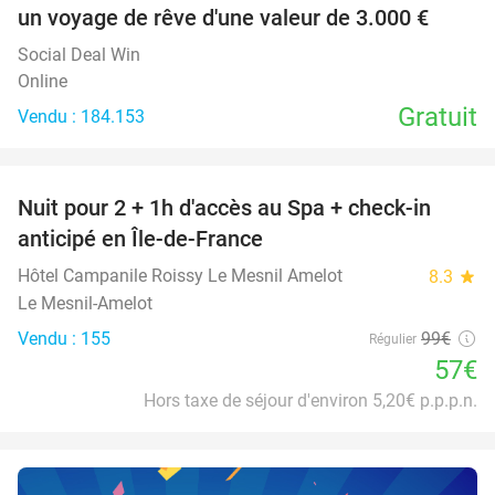
un voyage de rêve d'une valeur de 3.000 €
Social Deal Win
Online
Gratuit
Vendu : 184.153
favorite_border
Nuit pour 2 + 1h d'accès au Spa + check-in
42%
anticipé en Île-de-France
Hôtel Campanile Roissy Le Mesnil Amelot
8.3
star
Le Mesnil-Amelot
Vendu : 155
99€
Régulier
57€
Hors taxe de séjour d'environ 5,20€ p.p.p.n.