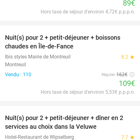
89€
Hors taxe de séjour d'environ 4,72€ p.p.p.n.
favorite_border
Nuit(s) pour 2 + petit-déjeuner + boissons
33%
chaudes en Île-de-Fance
Ibis styles Mairie de Montreuil
8.2
star
Montreuil
Vendu : 110
162€
Régulier
109€
Hors taxe de séjour d'environ 5,53€ p.p.p.n.
favorite_border
Nuit(s) pour 2 + petit-déjeuner + dîner en 2
22%
services au choix dans la Veluwe
Hotel-Restaurant de Wipselberg
7.7
star