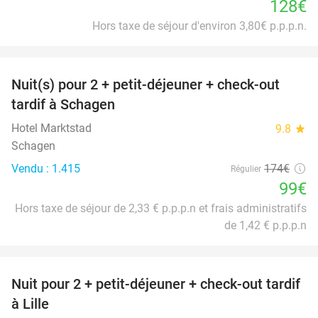
128€
Hors taxe de séjour d'environ 3,80€ p.p.p.n.
favorite_border
Nuit(s) pour 2 + petit-déjeuner + check-out
43%
tardif à Schagen
Hotel Marktstad
9.8
star
Schagen
Vendu : 1.415
174€
Régulier
99€
Hors taxe de séjour de 2,33 € p.p.p.n et frais administratifs
de 1,42 € p.p.p.n
favorite_border
Nuit pour 2 + petit-déjeuner + check-out tardif
50%
à Lille