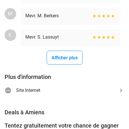
M.
Mevr. M. Berkers
S.
Mevr. S. Lassuyt
Afficher plus
Plus d'information
Site Internet
favorite_border
Deals à Amiens
Tentez gratuitement votre chance de gagner