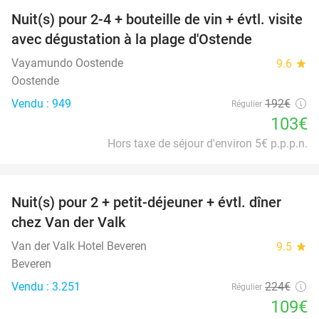
Nuit(s) pour 2-4 + bouteille de vin + évtl. visite
46%
avec dégustation à la plage d'Ostende
Vayamundo Oostende
9.6
star
Oostende
Vendu : 949
192€
Régulier
103€
Hors taxe de séjour d'environ 5€ p.p.p.n.
favorite_border
Nuit(s) pour 2 + petit-déjeuner + évtl. dîner
51%
chez Van der Valk
Van der Valk Hotel Beveren
9.5
star
Beveren
Vendu : 3.251
224€
Régulier
109€