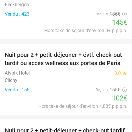
Beekbergen
Vendu : 423
186€
Régulier
145€
Hors taxe de séjour d'environ 3€ p.p.p.n.
favorite_border
Nuit pour 2 + petit-déjeuner + évtl. check-out
38%
tardif ou accès wellness aux portes de Paris
Atypik Hôtel
8.0
star
Clichy
Vendu : 155
165€
Régulier
102€
Hors taxe de séjour d'environ 4,88€ p.p.p.n.
favorite_border
Nuit pour 2 + petit-déjeuner + check-out tardif