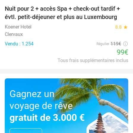
Nuit pour 2 + accès Spa + check-out tardif +
17%
évtl. petit-déjeuner et plus au Luxembourg
Koener Hotel
8.8
star
Clervaux
Vendu : 1.254
119€
Régulier
99€
Tous frais supplémentaires inclus
Gagnez un
voyage de rêve
gratuit de 3.000 €