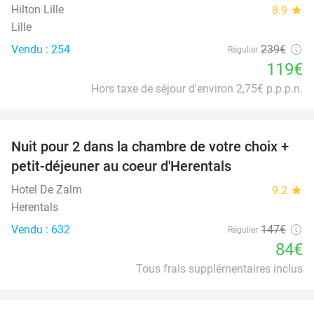
Hilton Lille
8.9
star
Lille
Vendu : 254
239€
Régulier
119€
Hors taxe de séjour d'environ 2,75€ p.p.p.n.
favorite_border
Nuit pour 2 dans la chambre de votre choix +
43%
petit-déjeuner au coeur d'Herentals
Hotel De Zalm
9.2
star
Herentals
Vendu : 632
147€
Régulier
84€
Tous frais supplémentaires inclus
favorite_border