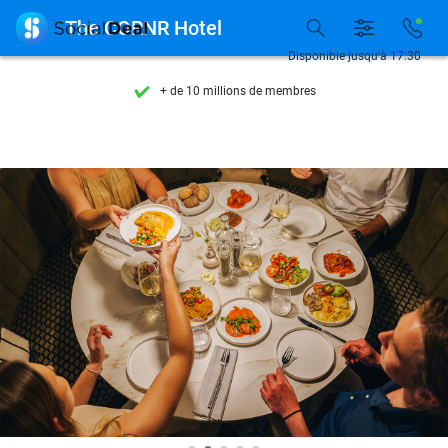
Découvrez + de 15.000 deals

The CORNR Hotel
Disponible 7 jours par semaine
Disponible jusqu'à 17:30
+ de 10 millions de membres
9,4
basé sur
206 001 avis
Découvrez + de 15.000 deals
Disponible 7 jours par semaine
+ de 10 millions de membres