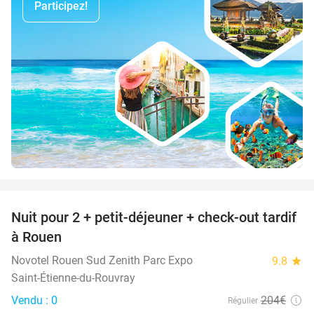
Participez!
favorite_border
Nuit pour 2 + petit-déjeuner + check-out tardif
37%
à Rouen
Novotel Rouen Sud Zenith Parc Expo
9.8
star
Saint-Étienne-du-Rouvray
Vendu : 0
204€
Régulier