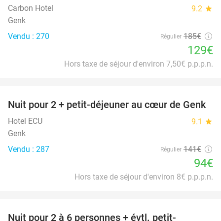
Carbon Hotel
9.2
star
Genk
Vendu : 270
185€
Régulier
129€
Hors taxe de séjour d'environ 7,50€ p.p.p.n.
favorite_border
Nuit pour 2 + petit-déjeuner au cœur de Genk
33%
Hotel ECU
9.1
star
Genk
Vendu : 287
141€
Régulier
94€
Hors taxe de séjour d'environ 8€ p.p.p.n.
favorite_border
Nuit pour 2 à 6 personnes + évtl. petit-
42%