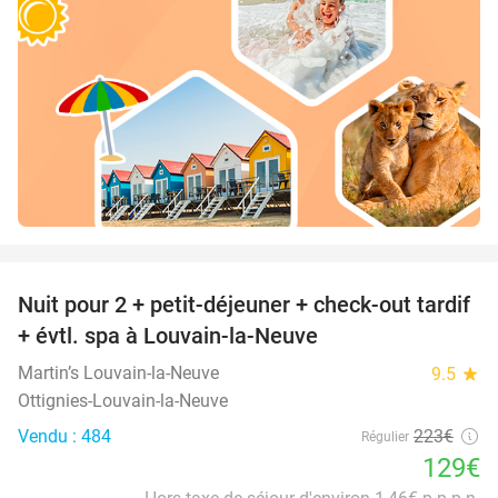
favorite_border
Nuit pour 2 + petit-déjeuner + check-out tardif
42%
+ évtl. spa à Louvain-la-Neuve
Martin’s Louvain-la-Neuve
9.5
star
Ottignies-Louvain-la-Neuve
Vendu : 484
223€
Régulier
129€