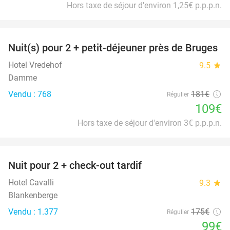
Hors taxe de séjour d'environ 1,25€ p.p.p.n.
favorite_border
Nuit(s) pour 2 + petit-déjeuner près de Bruges
40%
Hotel Vredehof
9.5
star
Damme
Vendu : 768
181€
Régulier
109€
Hors taxe de séjour d'environ 3€ p.p.p.n.
favorite_border
Nuit pour 2 + check-out tardif
43%
Hotel Cavalli
9.3
star
Blankenberge
Vendu : 1.377
175€
Régulier
99€