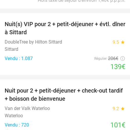
Hors taxe de séjour d'environ 1,46€ p.p.p.n.
favorite_border
Nuit(s) VIP pour 2 + petit-déjeuner + évtl. dîner
33%
à Sittard
DoubleTree by Hilton Sittard
9.5
star
Sittard
Vendu : 1.087
206€
Régulier
139€
favorite_border
Nuit pour 2 + petit-déjeuner + check-out tardif
+ boisson de bienvenue
Van der Valk Waterloo
9.2
star
Waterloo
101€
Vendu : 720