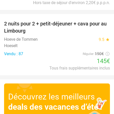
Hors taxe de séjour d'environ 2,20€ p.p.p.n.
favorite_border
2 nuits pour 2 + petit-déjeuner + cava pour au
24%
Limbourg
Hoeve de Tommen
9.5
star
Hoeselt
Vendu : 87
190€
Régulier
145€
Tous frais supplémentaires inclus
Découvrez les meilleurs
deals des vacances d’été
!