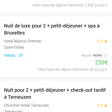
Hors taxe de séjour d'environ 2,50€ p.p.p.n.
favorite_border
Nuit de luxe pour 2 + petit-déjeuner + spa à
36%
Bruxelles
Hotel Manos Premier
9.2
star
Saint-Gilles
Vendu : 29
404€
Régulier
259€
Hors taxe de séjour d'environ 2€ p.p.p.n.
favorite_border
Nuit pour 2 + petit-déjeuner + check-out tardif
36%
à Terneuzen
Churchill Hotel Terneuzen
9.4
star
Terneuzen