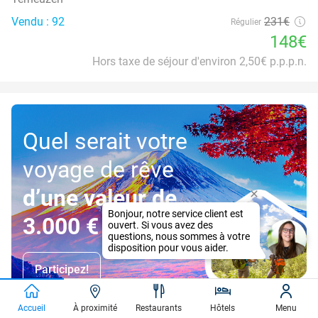
Vendu : 92
231€
Régulier
148€
Hors taxe de séjour d'environ 2,50€ p.p.p.n.
Quel serait votre
voyage de rêve
d’une valeur de
3.000 €
?
Participez!
Accueil
À proximité
Restaurants
Hôtels
Menu