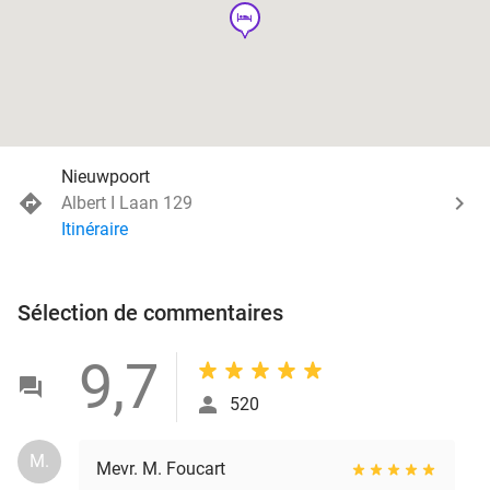
hotel
Nieuwpoort
Albert I Laan 129
Itinéraire
Sélection de commentaires
9,7
520
M.
Mevr. M. Foucart