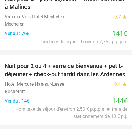
à Malines
Van der Valk Hotel Mechelen
9.7
star
Mechelen
141€
Vendu : 768
Hors taxe de séjour d'environ 7,75€ p.p.p.n.
favorite_border
Nuit pour 2 ou 4 + verre de bienvenue + petit-
déjeuner + check-out tardif dans les Ardennes
Hotel Mercure Han-sur-Lesse
9.4
star
Rochefort
144€
Vendu : 146
Hors taxe de séjour d'environ 2,50 € p.p.p.n. et frais de
stationnement de 18 € p.j.
favorite_border