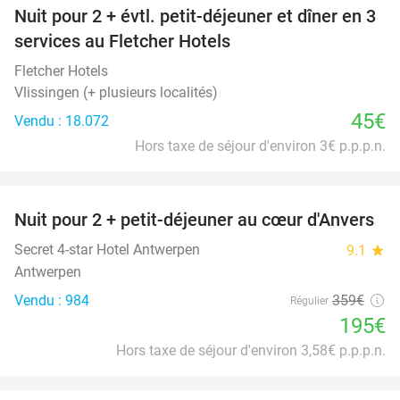
Nuit pour 2 + évtl. petit-déjeuner et dîner en 3
services au Fletcher Hotels
Fletcher Hotels
Vlissingen (+ plusieurs localités)
45€
Vendu : 18.072
Hors taxe de séjour d'environ 3€ p.p.p.n.
favorite_border
Nuit pour 2 + petit-déjeuner au cœur d'Anvers
46%
Secret 4-star Hotel Antwerpen
9.1
star
Antwerpen
Vendu : 984
359€
Régulier
195€
Hors taxe de séjour d'environ 3,58€ p.p.p.n.
favorite_border