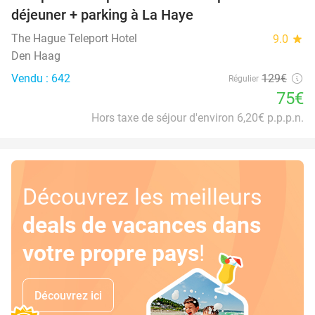
déjeuner + parking à La Haye
The Hague Teleport Hotel
9.0
star
Den Haag
Vendu : 642
129€
Régulier
75€
Hors taxe de séjour d'environ 6,20€ p.p.p.n.
Découvrez les meilleurs
deals de vacances dans
votre propre pays
!
Découvrez ici