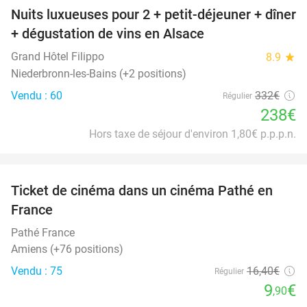
Nuits luxueuses pour 2 + petit-déjeuner + dîner
28%
+ dégustation de vins en Alsace
Grand Hôtel Filippo
8.9
star
Niederbronn-les-Bains (+2 positions)
Vendu : 60
332€
Régulier
238€
Hors taxe de séjour d'environ 1,80€ p.p.p.n.
favorite_border
Ticket de cinéma dans un cinéma Pathé en
40%
France
Pathé France
Amiens (+76 positions)
Vendu : 75
16
,40
€
Régulier
9
€
,90