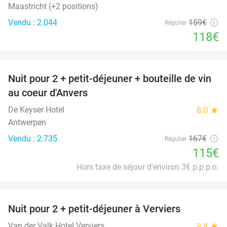
Maastricht (+2 positions)
Vendu : 2.044
159€
Régulier
118€
favorite_border
Nuit pour 2 + petit-déjeuner + bouteille de vin
31%
au coeur d'Anvers
De Keyser Hotel
8.0
star
Antwerpen
Vendu : 2.735
167€
Régulier
115€
Hors taxe de séjour d'environ 3€ p.p.p.n.
favorite_border
Nuit pour 2 + petit-déjeuner à Verviers
Van der Valk Hotel Verviers
9.4
star