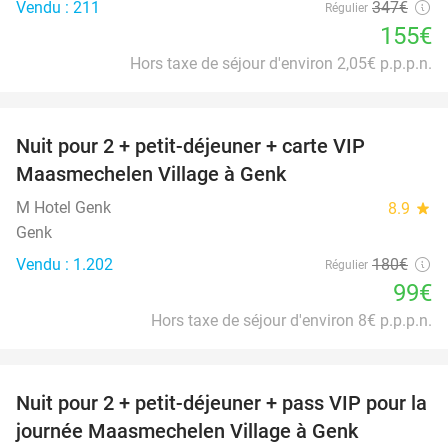
Vendu : 211
347€
Régulier
155€
Hors taxe de séjour d'environ 2,05€ p.p.p.n.
favorite_border
Nuit pour 2 + petit-déjeuner + carte VIP
45%
Maasmechelen Village à Genk
M Hotel Genk
8.9
star
Genk
Vendu : 1.202
180€
Régulier
99€
Hors taxe de séjour d'environ 8€ p.p.p.n.
favorite_border
Nuit pour 2 + petit-déjeuner + pass VIP pour la
30%
journée Maasmechelen Village à Genk