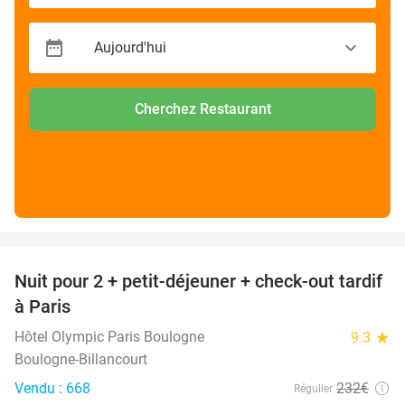
Cherchez Restaurant
favorite_border
Nuit pour 2 + petit-déjeuner + check-out tardif
62%
à Paris
Hôtel Olympic Paris Boulogne
9.3
star
Boulogne-Billancourt
Vendu : 668
232€
Régulier