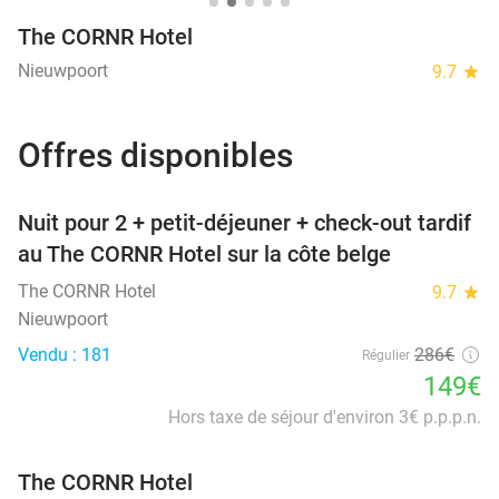
The CORNR Hotel
Nieuwpoort
9.7
star
Offres disponibles
favorite_border
Nuit pour 2 + petit-déjeuner + check-out tardif
au The CORNR Hotel sur la côte belge
The CORNR Hotel
9.7
star
Nieuwpoort
Vendu : 181
286€
Régulier
149€
Hors taxe de séjour d'environ 3€ p.p.p.n.
The CORNR Hotel