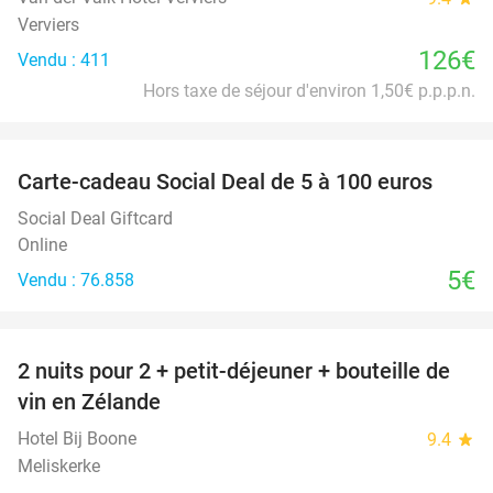
Verviers
126€
Vendu : 411
Hors taxe de séjour d'environ 1,50€ p.p.p.n.
favorite_border
Carte-cadeau Social Deal de 5 à 100 euros
Social Deal Giftcard
Online
5€
Vendu : 76.858
favorite_border
2 nuits pour 2 + petit-déjeuner + bouteille de
55%
vin en Zélande
Hotel Bij Boone
9.4
star
Meliskerke