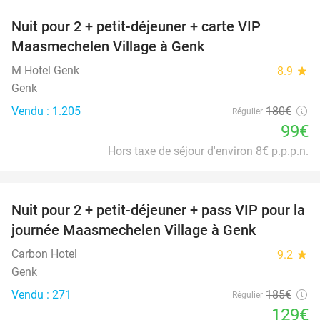
Nuit pour 2 + petit-déjeuner + carte VIP
45%
Maasmechelen Village à Genk
M Hotel Genk
8.9
star
Genk
Vendu : 1.205
180€
Régulier
99€
Hors taxe de séjour d'environ 8€ p.p.p.n.
favorite_border
Nuit pour 2 + petit-déjeuner + pass VIP pour la
30%
journée Maasmechelen Village à Genk
Carbon Hotel
9.2
star
Genk
Vendu : 271
185€
Régulier
129€