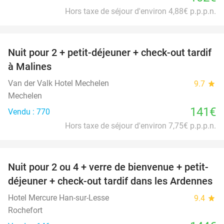
Hors taxe de séjour d'environ 4,88€ p.p.p.n.
favorite_border
Nuit pour 2 + petit-déjeuner + check-out tardif
à Malines
Van der Valk Hotel Mechelen
9.7
star
Mechelen
141€
Vendu : 770
Hors taxe de séjour d'environ 7,75€ p.p.p.n.
favorite_border
Nuit pour 2 ou 4 + verre de bienvenue + petit-
déjeuner + check-out tardif dans les Ardennes
Hotel Mercure Han-sur-Lesse
9.4
star
Rochefort