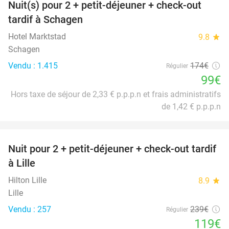
Nuit(s) pour 2 + petit-déjeuner + check-out
43%
tardif à Schagen
Hotel Marktstad
9.8
star
Schagen
Vendu : 1.415
174€
Régulier
99€
Hors taxe de séjour de 2,33 € p.p.p.n et frais administratifs
de 1,42 € p.p.p.n
favorite_border
Nuit pour 2 + petit-déjeuner + check-out tardif
50%
à Lille
Hilton Lille
8.9
star
Lille
Vendu : 257
239€
Régulier
119€