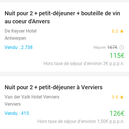
Nuit pour 2 + petit-déjeuner + bouteille de vin
31%
au coeur d'Anvers
De Keyser Hotel
8.0
star
Antwerpen
Vendu : 2.738
167€
Régulier
115€
Hors taxe de séjour d'environ 3€ p.p.p.n.
favorite_border
Nuit pour 2 + petit-déjeuner à Verviers
Van der Valk Hotel Verviers
9.4
star
Verviers
126€
Vendu : 415
Hors taxe de séjour d'environ 1,50€ p.p.p.n.