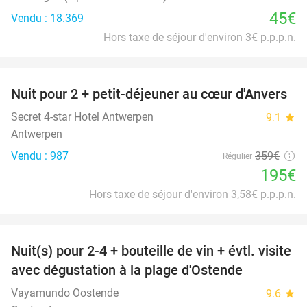
45€
Vendu : 18.369
Hors taxe de séjour d'environ 3€ p.p.p.n.
favorite_border
Nuit pour 2 + petit-déjeuner au cœur d'Anvers
46%
Secret 4-star Hotel Antwerpen
9.1
star
Antwerpen
Vendu : 987
359€
Régulier
195€
Hors taxe de séjour d'environ 3,58€ p.p.p.n.
favorite_border
Nuit(s) pour 2-4 + bouteille de vin + évtl. visite
46%
avec dégustation à la plage d'Ostende
Vayamundo Oostende
9.6
star