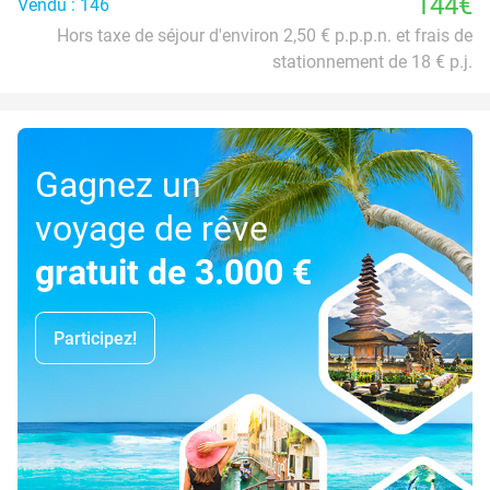
144€
Vendu : 146
Hors taxe de séjour d'environ 2,50 € p.p.p.n. et frais de
stationnement de 18 € p.j.
Gagnez un
voyage de rêve
gratuit de 3.000 €
Participez!