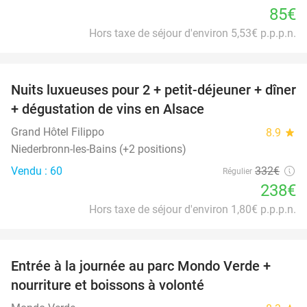
85€
Hors taxe de séjour d'environ 5,53€ p.p.p.n.
favorite_border
Nuits luxueuses pour 2 + petit-déjeuner + dîner
28%
+ dégustation de vins en Alsace
Grand Hôtel Filippo
8.9
star
Niederbronn-les-Bains (+2 positions)
Vendu : 60
332€
Régulier
238€
Hors taxe de séjour d'environ 1,80€ p.p.p.n.
favorite_border
Entrée à la journée au parc Mondo Verde +
25%
nourriture et boissons à volonté