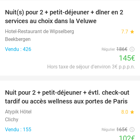
Nuit(s) pour 2 + petit-déjeuner + dîner en 2
22%
services au choix dans la Veluwe
Hotel-Restaurant de Wipselberg
7.7
star
Beekbergen
Vendu : 426
186€
Régulier
145€
Hors taxe de séjour d'environ 3€ p.p.p.n.
favorite_border
Nuit pour 2 + petit-déjeuner + évtl. check-out
38%
tardif ou accès wellness aux portes de Paris
Atypik Hôtel
8.0
star
Clichy
Vendu : 155
165€
Régulier
102€