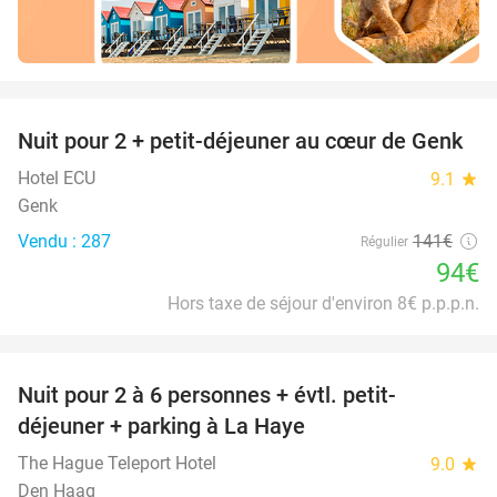
favorite_border
Nuit pour 2 + petit-déjeuner au cœur de Genk
33%
Hotel ECU
9.1
star
Genk
Vendu : 287
141€
Régulier
94€
Hors taxe de séjour d'environ 8€ p.p.p.n.
favorite_border
Nuit pour 2 à 6 personnes + évtl. petit-
42%
déjeuner + parking à La Haye
The Hague Teleport Hotel
9.0
star
Den Haag