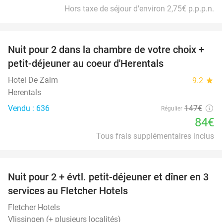
Hors taxe de séjour d'environ 2,75€ p.p.p.n.
favorite_border
Nuit pour 2 dans la chambre de votre choix +
43%
petit-déjeuner au coeur d'Herentals
Hotel De Zalm
9.2
star
Herentals
Vendu : 636
147€
Régulier
84€
Tous frais supplémentaires inclus
favorite_border
Nuit pour 2 + évtl. petit-déjeuner et dîner en 3
services au Fletcher Hotels
Fletcher Hotels
Vlissingen (+ plusieurs localités)