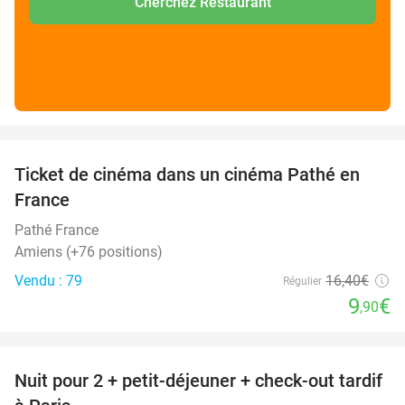
Cherchez Restaurant
favorite_border
Ticket de cinéma dans un cinéma Pathé en
40%
France
Pathé France
Amiens (+76 positions)
Vendu : 79
16
,40
€
Régulier
9
€
,90
favorite_border
Nuit pour 2 + petit-déjeuner + check-out tardif
62%