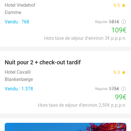
Hotel Vredehof
9.5
star
Damme
Vendu : 768
181€
Régulier
109€
Hors taxe de séjour d'environ 3€ p.p.p.n.
favorite_border
Nuit pour 2 + check-out tardif
43%
Hotel Cavalli
9.3
star
Blankenberge
Vendu : 1.378
175€
Régulier
99€
Hors taxe de séjour d'environ 2,50€ p.p.p.n.