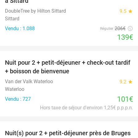
à Sittard
DoubleTree by Hilton Sittard
9.5
star
Sittard
Vendu : 1.088
206€
Régulier
139€
favorite_border
Nuit pour 2 + petit-déjeuner + check-out tardif
+ boisson de bienvenue
Van der Valk Waterloo
9.2
star
Waterloo
101€
Vendu : 727
Hors taxe de séjour d'environ 1,25€ p.p.p.n.
favorite_border
Nuit(s) pour 2 + petit-déjeuner près de Bruges
40%