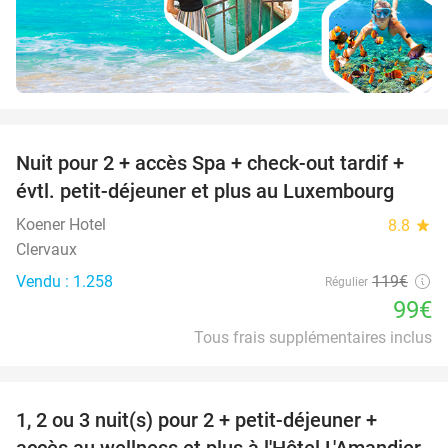
favorite_border
Nuit pour 2 + accès Spa + check-out tardif +
17%
évtl. petit-déjeuner et plus au Luxembourg
Koener Hotel
8.8
star
Clervaux
Vendu : 1.258
119€
Régulier
99€
Tous frais supplémentaires inclus
favorite_border
1, 2 ou 3 nuit(s) pour 2 + petit-déjeuner +
32%
NEW
accès au wellness et plus à l'Hôtel L'Amandier