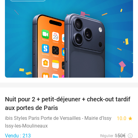
favorite_border
Nuit pour 2 + petit-déjeuner + check-out tardif
43%
aux portes de Paris
ibis Styles Paris Porte de Versailles - Mairie d'Issy
10.0
star
Issy-les-Moulineaux
Vendu : 213
150€
Régulier