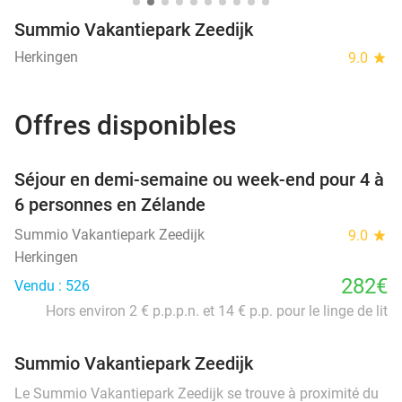
Summio Vakantiepark Zeedijk
Herkingen
9.0
star
Offres disponibles
favorite_border
Séjour en demi-semaine ou week-end pour 4 à
6 personnes en Zélande
Summio Vakantiepark Zeedijk
9.0
star
Herkingen
282€
Vendu : 526
Hors environ 2 € p.p.p.n. et 14 € p.p. pour le linge de lit
Summio Vakantiepark Zeedijk
Le Summio Vakantiepark Zeedijk se trouve à proximité du