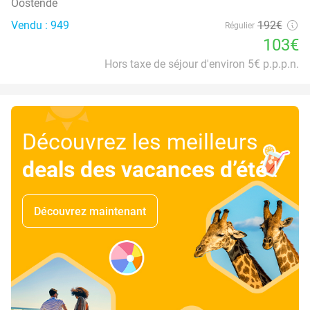
Oostende
Vendu : 949
192€
Régulier
103€
Hors taxe de séjour d'environ 5€ p.p.p.n.
Découvrez les meilleurs
deals des vacances d’été
!
Découvrez maintenant