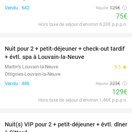
Vendu : 642
129€
Régulier
75€
Hors taxe de séjour d'environ 6,20€ p.p.p.n.
favorite_border
Nuit pour 2 + petit-déjeuner + check-out tardif
42%
+ évtl. spa à Louvain-la-Neuve
Martin’s Louvain-la-Neuve
9.5
star
Ottignies-Louvain-la-Neuve
Vendu : 486
223€
Régulier
129€
Hors taxe de séjour d'environ 1,46€ p.p.p.n.
favorite_border
Nuit(s) VIP pour 2 + petit-déjeuner + évtl. dîner
33%