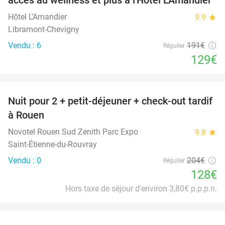
TODAY
Hôtel L'Amandier
9.9
star
Libramont-Chevigny
Vendu : 6
191€
Régulier
129€
favorite_border
Nuit pour 2 + petit-déjeuner + check-out tardif
37%
à Rouen
Novotel Rouen Sud Zenith Parc Expo
9.8
star
Saint-Étienne-du-Rouvray
Vendu : 0
204€
Régulier
128€
Hors taxe de séjour d'environ 3,80€ p.p.p.n.
favorite_border