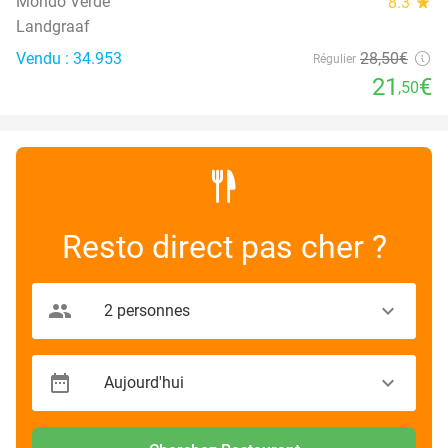
Mondo Verde
8.3
star
Landgraaf
Vendu : 34.953
28
,50
€
Régulier
21
€
,50
Resto direct pas cher ?