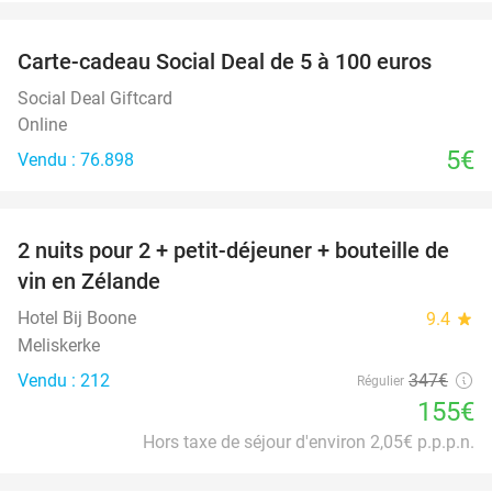
favorite_border
Carte-cadeau Social Deal de 5 à 100 euros
Social Deal Giftcard
Online
5€
Vendu : 76.898
favorite_border
2 nuits pour 2 + petit-déjeuner + bouteille de
55%
vin en Zélande
Hotel Bij Boone
9.4
star
Meliskerke
Vendu : 212
347€
Régulier
155€
Hors taxe de séjour d'environ 2,05€ p.p.p.n.
favorite_border