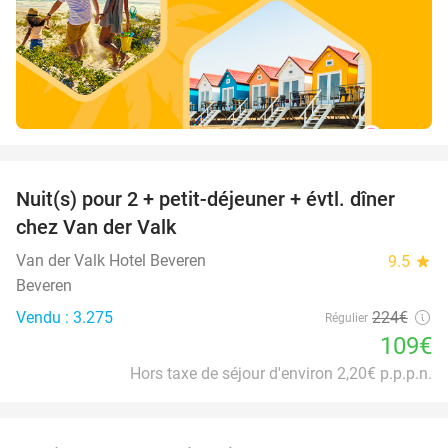
favorite_border
Nuit(s) pour 2 + petit-déjeuner + évtl. dîner
51%
chez Van der Valk
Van der Valk Hotel Beveren
9.5
star
Beveren
Vendu : 3.275
224€
Régulier
109€
Hors taxe de séjour d'environ 2,20€ p.p.p.n.
favorite_border