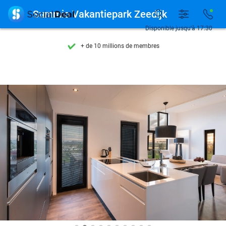
Découvrez + de 15.000 deals

Summio Vakantiepark Zeedijk
Disponible 7 jours par semaine
Disponible jusqu'à 17:30
+ de 10 millions de membres
9,4
basé sur
206 283 avis
Découvrez + de 15.000 deals
Disponible 7 jours par semaine
+ de 10 millions de membres