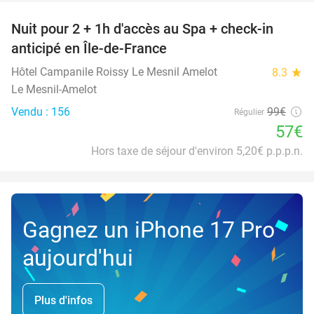
Nuit pour 2 + 1h d'accès au Spa + check-in
42%
anticipé en Île-de-France
Hôtel Campanile Roissy Le Mesnil Amelot
8.3
star
Le Mesnil-Amelot
Vendu : 156
99€
Régulier
57€
Hors taxe de séjour d'environ 5,20€ p.p.p.n.
Gagnez un iPhone 17 Pro
aujourd'hui
Plus d'infos