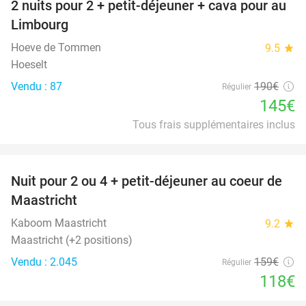
2 nuits pour 2 + petit-déjeuner + cava pour au
24%
Limbourg
Hoeve de Tommen
9.5
star
Hoeselt
Vendu : 87
190€
Régulier
145€
Tous frais supplémentaires inclus
favorite_border
Nuit pour 2 ou 4 + petit-déjeuner au coeur de
26%
Maastricht
Kaboom Maastricht
9.2
star
Maastricht (+2 positions)
Vendu : 2.045
159€
Régulier
118€
favorite_border