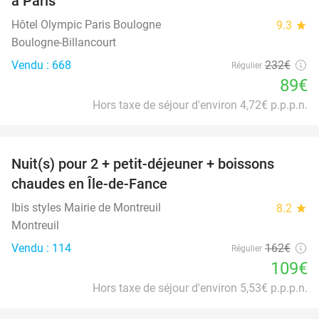
à Paris
Hôtel Olympic Paris Boulogne
9.3
star
Boulogne-Billancourt
Vendu : 668
232€
Régulier
89€
Hors taxe de séjour d'environ 4,72€ p.p.p.n.
favorite_border
Nuit(s) pour 2 + petit-déjeuner + boissons
33%
chaudes en Île-de-Fance
Ibis styles Mairie de Montreuil
8.2
star
Montreuil
Vendu : 114
162€
Régulier
109€
Hors taxe de séjour d'environ 5,53€ p.p.p.n.
favorite_border