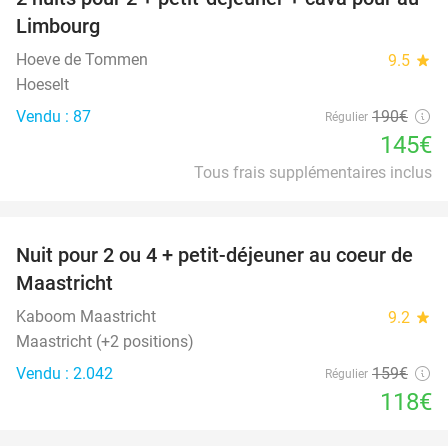
24%
Limbourg
Hoeve de Tommen
9.5
star
Hoeselt
Vendu : 87
190€
Régulier
145€
Tous frais supplémentaires inclus
favorite_border
Nuit pour 2 ou 4 + petit-déjeuner au coeur de
26%
Maastricht
Kaboom Maastricht
9.2
star
Maastricht (+2 positions)
Vendu : 2.042
159€
Régulier
118€