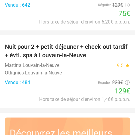
Vendu : 642
129€
Régulier
75€
Hors taxe de séjour d'environ 6,20€ p.p.p.n.
favorite_border
Nuit pour 2 + petit-déjeuner + check-out tardif
42%
+ évtl. spa à Louvain-la-Neuve
Martin’s Louvain-la-Neuve
9.5
star
Ottignies-Louvain-la-Neuve
Vendu : 484
223€
Régulier
129€
Hors taxe de séjour d'environ 1,46€ p.p.p.n.
Découvrez les meilleurs