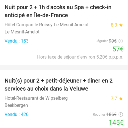
Nuit pour 2 + 1h d'accès au Spa + check-in
42%
anticipé en Île-de-France
Hôtel Campanile Roissy Le Mesnil Amelot
8.3
star
Le Mesnil-Amelot
Vendu : 153
99€
Régulier
57€
Hors taxe de séjour d'environ 5,20€ p.p.p.n.
favorite_border
Nuit(s) pour 2 + petit-déjeuner + dîner en 2
22%
services au choix dans la Veluwe
Hotel-Restaurant de Wipselberg
7.7
star
Beekbergen
Vendu : 420
186€
Régulier
145€