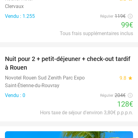
Clervaux
Vendu : 1.255
119€
Régulier
99€
Tous frais supplémentaires inclus
favorite_border
Nuit pour 2 + petit-déjeuner + check-out tardif
37%
à Rouen
Novotel Rouen Sud Zenith Parc Expo
9.8
star
Saint-Étienne-du-Rouvray
Vendu : 0
204€
Régulier
128€
Hors taxe de séjour d'environ 3,80€ p.p.p.n.