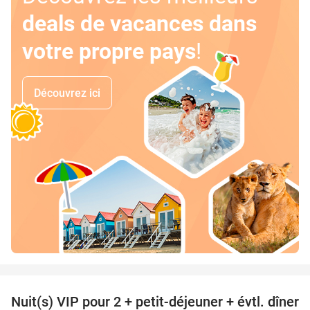
deals de vacances dans
votre propre pays
!
Découvrez ici
favorite_border
Nuit(s) VIP pour 2 + petit-déjeuner + évtl. dîner
33%