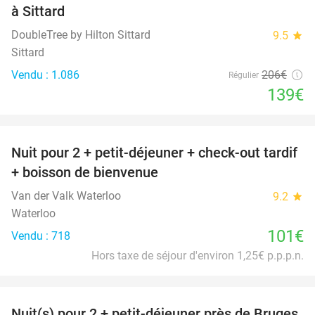
à Sittard
DoubleTree by Hilton Sittard
9.5
star
Sittard
Vendu : 1.086
206€
Régulier
139€
favorite_border
Nuit pour 2 + petit-déjeuner + check-out tardif
+ boisson de bienvenue
Van der Valk Waterloo
9.2
star
Waterloo
101€
Vendu : 718
Hors taxe de séjour d'environ 1,25€ p.p.p.n.
favorite_border
Nuit(s) pour 2 + petit-déjeuner près de Bruges