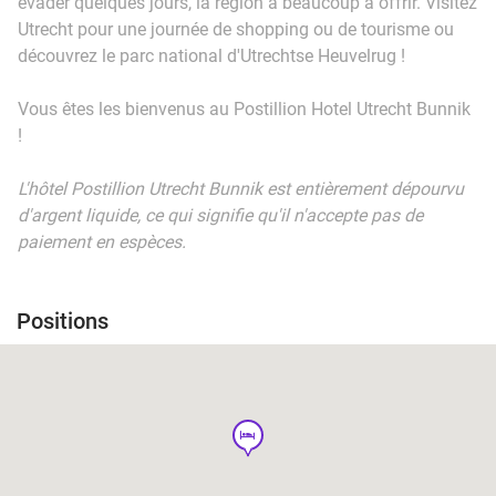
évader quelques jours, la région a beaucoup à offrir. Visitez
Utrecht pour une journée de shopping ou de tourisme ou
découvrez le parc national d'Utrechtse Heuvelrug !
Vous êtes les bienvenus au Postillion Hotel Utrecht Bunnik
!
L'hôtel Postillion Utrecht Bunnik est entièrement dépourvu
d'argent liquide, ce qui signifie qu'il n'accepte pas de
paiement en espèces.
Positions
hotel