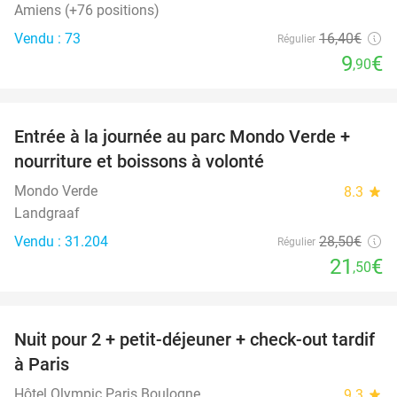
Amiens (+76 positions)
Vendu : 73
16
,40
€
Régulier
9
€
,90
favorite_border
Entrée à la journée au parc Mondo Verde +
25%
nourriture et boissons à volonté
Mondo Verde
8.3
star
Landgraaf
Vendu : 31.204
28
,50
€
Régulier
21
€
,50
favorite_border
Nuit pour 2 + petit-déjeuner + check-out tardif
62%
à Paris
Hôtel Olympic Paris Boulogne
9.3
star