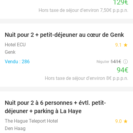
129€
Hors taxe de séjour d'environ 7,50€ p.p.p.n.
favorite_border
Nuit pour 2 + petit-déjeuner au cœur de Genk
33%
Hotel ECU
9.1
star
Genk
Vendu : 286
141€
Régulier
94€
Hors taxe de séjour d'environ 8€ p.p.p.n.
favorite_border
Nuit pour 2 à 6 personnes + évtl. petit-
42%
déjeuner + parking à La Haye
The Hague Teleport Hotel
9.0
star
Den Haag