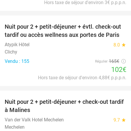
Hors taxe de séjour d'environ 3€ p.p.p.n.
favorite_border
Nuit pour 2 + petit-déjeuner + évtl. check-out
38%
tardif ou accès wellness aux portes de Paris
Atypik Hôtel
8.0
star
Clichy
Vendu : 155
165€
Régulier
102€
Hors taxe de séjour d'environ 4,88€ p.p.p.n.
favorite_border
Nuit pour 2 + petit-déjeuner + check-out tardif
à Malines
Van der Valk Hotel Mechelen
9.7
star
Mechelen