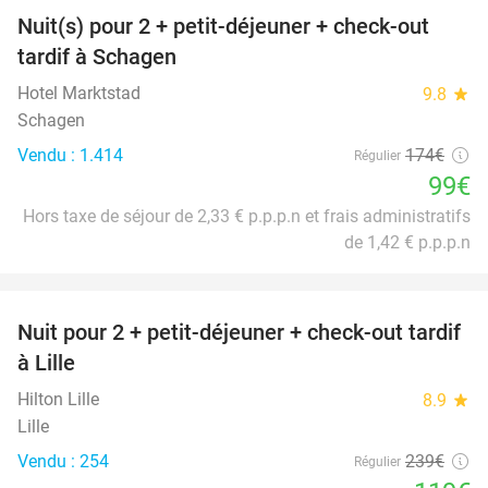
Nuit(s) pour 2 + petit-déjeuner + check-out
43%
tardif à Schagen
Hotel Marktstad
9.8
star
Schagen
Vendu : 1.414
174€
Régulier
99€
Hors taxe de séjour de 2,33 € p.p.p.n et frais administratifs
de 1,42 € p.p.p.n
favorite_border
Nuit pour 2 + petit-déjeuner + check-out tardif
50%
à Lille
Hilton Lille
8.9
star
Lille
Vendu : 254
239€
Régulier