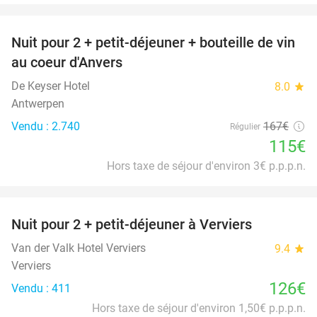
favorite_border
Nuit pour 2 + petit-déjeuner + bouteille de vin
31%
au coeur d'Anvers
De Keyser Hotel
8.0
star
Antwerpen
Vendu : 2.740
167€
Régulier
115€
Hors taxe de séjour d'environ 3€ p.p.p.n.
favorite_border
Nuit pour 2 + petit-déjeuner à Verviers
Van der Valk Hotel Verviers
9.4
star
Verviers
126€
Vendu : 411
Hors taxe de séjour d'environ 1,50€ p.p.p.n.