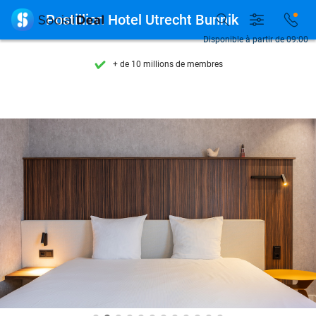
Découvrez + de 15.000 deals

Postillion Hotel Utrecht Bunnik
Disponible 7 jours par semaine
Disponible à partir de 09:00
+ de 10 millions de membres
9,4
basé sur
205 785 avis
Découvrez + de 15.000 deals
Disponible 7 jours par semaine
+ de 10 millions de membres