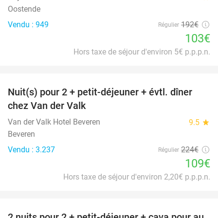
Oostende
Vendu : 949
192€
Régulier
103€
Hors taxe de séjour d'environ 5€ p.p.p.n.
favorite_border
Nuit(s) pour 2 + petit-déjeuner + évtl. dîner
51%
chez Van der Valk
Van der Valk Hotel Beveren
9.5
star
Beveren
Vendu : 3.237
224€
Régulier
109€
Hors taxe de séjour d'environ 2,20€ p.p.p.n.
favorite_border
2 nuits pour 2 + petit-déjeuner + cava pour au