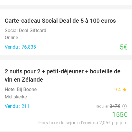
favorite_border
Carte-cadeau Social Deal de 5 à 100 euros
Social Deal Giftcard
Online
5€
Vendu : 76.835
favorite_border
2 nuits pour 2 + petit-déjeuner + bouteille de
55%
vin en Zélande
Hotel Bij Boone
9.4
star
Meliskerke
Vendu : 211
347€
Régulier
155€
Hors taxe de séjour d'environ 2,05€ p.p.p.n.