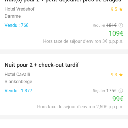
40%
Hotel Vredehof
9.5
star
Damme
Vendu : 768
181€
Régulier
109€
Hors taxe de séjour d'environ 3€ p.p.p.n.
favorite_border
Nuit pour 2 + check-out tardif
43%
Hotel Cavalli
9.3
star
Blankenberge
Vendu : 1.377
175€
Régulier
99€
Hors taxe de séjour d'environ 2,50€ p.p.p.n.
favorite_border