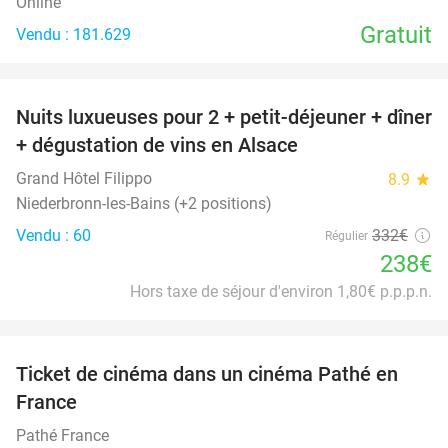
Online
Gratuit
Vendu : 181.629
favorite_border
Nuits luxueuses pour 2 + petit-déjeuner + dîner
28%
+ dégustation de vins en Alsace
Grand Hôtel Filippo
8.9
star
Niederbronn-les-Bains (+2 positions)
Vendu : 60
332€
Régulier
238€
Hors taxe de séjour d'environ 1,80€ p.p.p.n.
favorite_border
Ticket de cinéma dans un cinéma Pathé en
40%
France
Pathé France