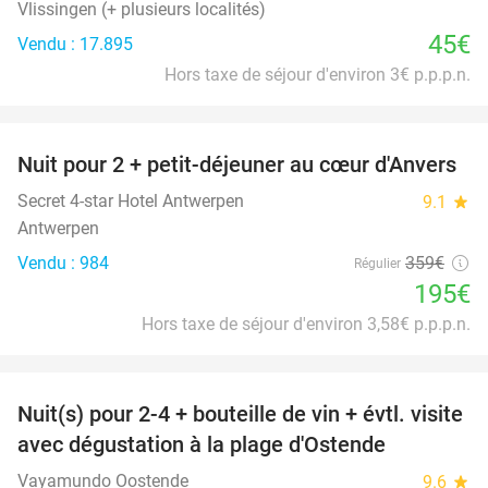
Vlissingen (+ plusieurs localités)
45€
Vendu : 17.895
Hors taxe de séjour d'environ 3€ p.p.p.n.
favorite_border
Nuit pour 2 + petit-déjeuner au cœur d'Anvers
46%
Secret 4-star Hotel Antwerpen
9.1
star
Antwerpen
Vendu : 984
359€
Régulier
195€
Hors taxe de séjour d'environ 3,58€ p.p.p.n.
favorite_border
Nuit(s) pour 2-4 + bouteille de vin + évtl. visite
46%
avec dégustation à la plage d'Ostende
Vayamundo Oostende
9.6
star