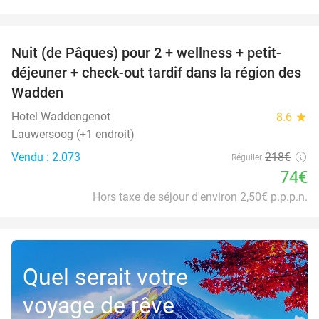
favorite_border
Nuit (de Pâques) pour 2 + wellness + petit-
66%
déjeuner + check-out tardif dans la région des
Wadden
Hotel Waddengenot
8.6
star
Lauwersoog (+1 endroit)
Vendu : 2.073
218€
Régulier
74€
Hors taxe de séjour d'environ 2,50€ p.p.p.n.
Quel serait votre
voyage de rêve