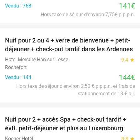
141€
Vendu : 768
Hors taxe de séjour d'environ 7,75€ p.p.p.n.
favorite_border
Nuit pour 2 ou 4 + verre de bienvenue + petit-
déjeuner + check-out tardif dans les Ardennes
Hotel Mercure Han-sur-Lesse
9.4
star
Rochefort
144€
Vendu : 144
Hors taxe de séjour d'environ 2,50 € p.p.p.n. et frais de
stationnement de 18 € p.j.
favorite_border
Nuit pour 2 + accès Spa + check-out tardif +
17%
évtl. petit-déjeuner et plus au Luxembourg
Koener Hotel
8.8
star