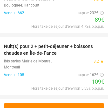
Boulogne-Billancourt
Vendu : 662
232€
Régulier
89€
Hors taxe de séjour d'environ 4,72€ p.p.p.n.
favorite_border
Nuit(s) pour 2 + petit-déjeuner + boissons
33%
chaudes en Île-de-Fance
Ibis styles Mairie de Montreuil
8.2
star
Montreuil
Vendu : 108
162€
Régulier
109€
Hors taxe de séjour d'environ 5,53€ p.p.p.n.