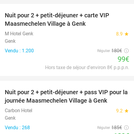
favorite_border
Nuit pour 2 + petit-déjeuner + carte VIP
45%
Maasmechelen Village à Genk
M Hotel Genk
8.9
star
Genk
Vendu : 1.200
180€
Régulier
99€
Hors taxe de séjour d'environ 8€ p.p.p.n.
favorite_border
Nuit pour 2 + petit-déjeuner + pass VIP pour la
30%
journée Maasmechelen Village à Genk
Carbon Hotel
9.2
star
Genk
Vendu : 268
185€
Régulier