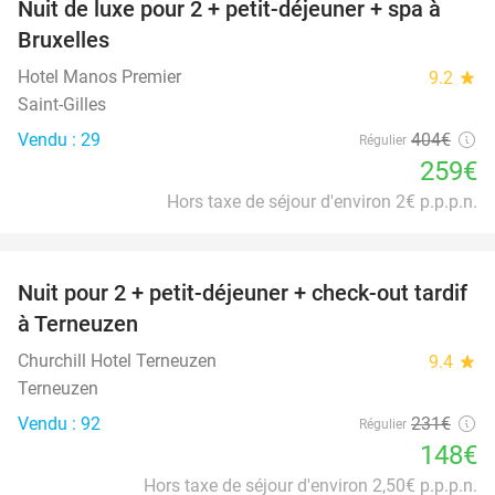
Nuit de luxe pour 2 + petit-déjeuner + spa à
36%
Bruxelles
Hotel Manos Premier
9.2
star
Saint-Gilles
Vendu : 29
404€
Régulier
259€
Hors taxe de séjour d'environ 2€ p.p.p.n.
favorite_border
Nuit pour 2 + petit-déjeuner + check-out tardif
36%
à Terneuzen
Churchill Hotel Terneuzen
9.4
star
Terneuzen
Vendu : 92
231€
Régulier
148€
Hors taxe de séjour d'environ 2,50€ p.p.p.n.