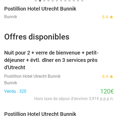
Postillion Hotel Utrecht Bunnik
Bunnik
8.4
star
Offres disponibles
favorite_border
Nuit pour 2 + verre de bienvenue + petit-
déjeuner + évtl. dîner en 3 services près
d'Utrecht
Postillion Hotel Utrecht Bunnik
8.4
star
Bunnik
120€
Vendu : 320
Hors taxe de séjour d'environ 3,91€ p.p.p.n.
Postillion Hotel Utrecht Bunnik