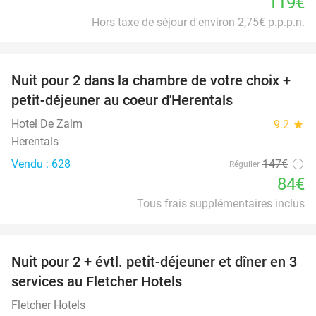
119€
Hors taxe de séjour d'environ 2,75€ p.p.p.n.
favorite_border
Nuit pour 2 dans la chambre de votre choix +
43%
petit-déjeuner au coeur d'Herentals
Hotel De Zalm
9.2
star
Herentals
Vendu : 628
147€
Régulier
84€
Tous frais supplémentaires inclus
favorite_border
Nuit pour 2 + évtl. petit-déjeuner et dîner en 3
services au Fletcher Hotels
Fletcher Hotels