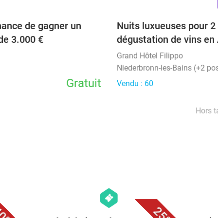
hance de gagner un
Nuits luxueuses pour 2 
de 3.000 €
dégustation de vins en
Grand Hôtel Filippo
Niederbronn-les-Bains (+2 pos
Gratuit
Vendu : 60
Hors t
favorite_border
favorite_border
hexagon
events
0%
25%