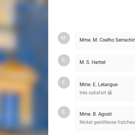
M.
Mme. M. Coelho Serrachi
S.
M. S. Hartiel
E.
Mme. E. Lelangue
très satisfait 😀
B.
Mme. B. Agosti
Nickel gentillesse fraîche