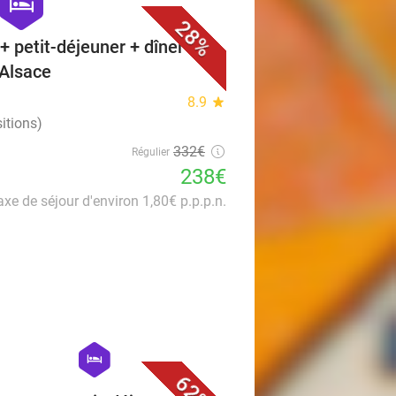
hexagon
hotel
28%
+ petit-déjeuner + dîner +
 Alsace
8.9
star
itions)
332€
Régulier
238€
axe de séjour d'environ 1,80€ p.p.p.n.
favorite_border
hexagon
hotel
62%