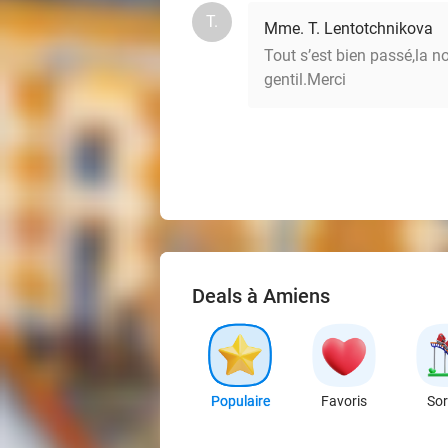
T.
Mme. T. Lentotchnikova
Tout s’est bien passé,la n
gentil.Merci
Deals à Amiens
Populaire
Favoris
Sor