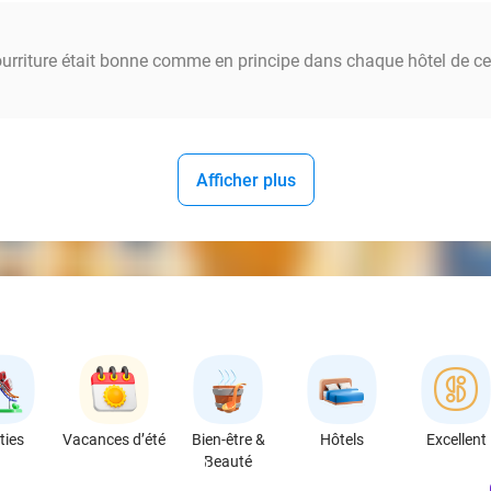
ourriture était bonne comme en principe dans chaque hôtel de ce 
Afficher plus
ties
Vacances d’été
Bien-être &
Hôtels
Excellent
Beauté
favorite_border