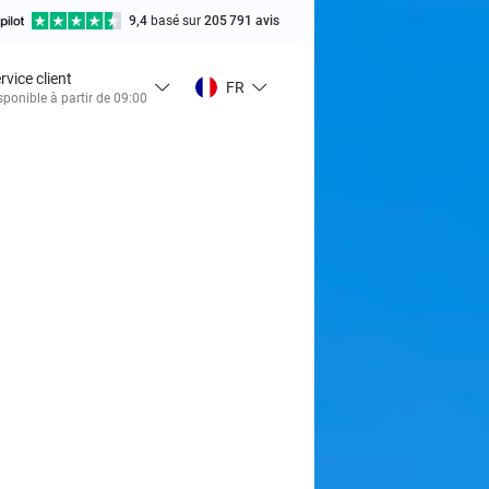
9,4
basé sur
205 791 avis
rvice client
FR
sponible à partir de 09:00