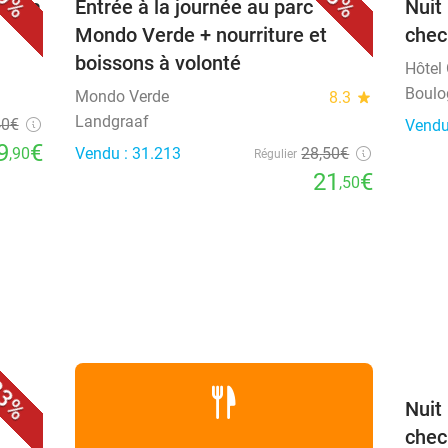
inéma
Entrée à la journée au parc
Nuit
Mondo Verde + nourriture et
chec
boissons à volonté
Hôtel
Boulo
Mondo Verde
8.3
star
Landgraaf
40
€
Vendu
9
€
,90
Vendu : 31.213
28
,50
€
Régulier
21
€
,50
favorite_border
3%
er +
Nuit
chec