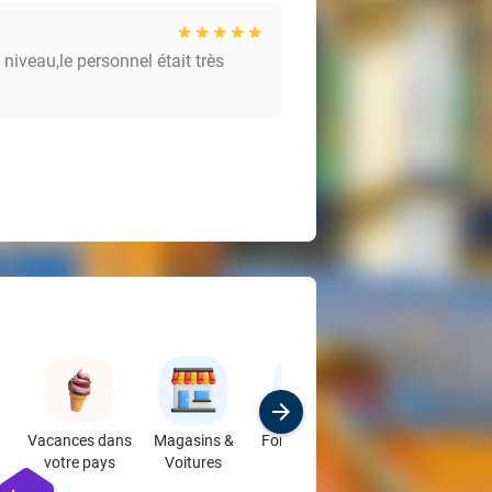
niveau,le personnel était très
Vacances dans
Magasins &
Formations &
votre pays
Voitures
Ateliers
favorite_border