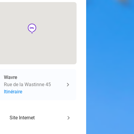
hotel
Wavre
Rue de la Wastinne 45
Itinéraire
keyboard_arrow_right
Site Internet