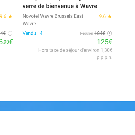
verre de bienvenue à Wavre
Novotel Wavre Brussels East
9.6
star
9.6
star
Wavre
34€
Vendu : 4
184€
Régulier
6
€
125€
,90
Hors taxe de séjour d'environ 1,30€
p.p.p.n.
t