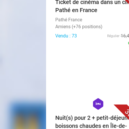
Ticket de cinéma dans un c
Pathé en France
Pathé France
Amiens (+76 positions)
Vendu : 73
16
,
Régulier
hexagon
hotel
3
Nuit(s) pour 2 + petit-déjeun
boissons chaudes en Île-de-