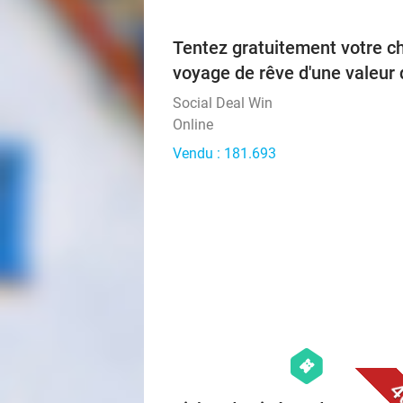
Tentez gratuitement votre c
voyage de rêve d'une valeur 
Social Deal Win
Online
Vendu : 181.693
hexagon
events
4