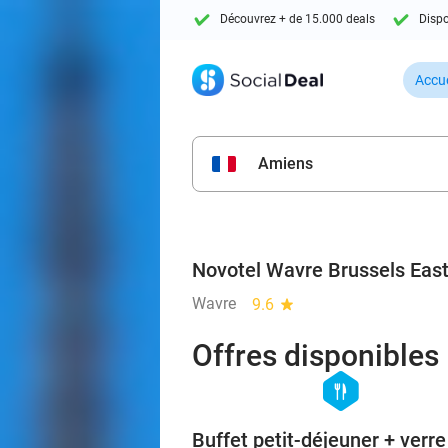
Découvrez + de 15.000 deals
Dispo
Accue
Amiens
Novotel Wavre Brussels Eas
Wavre
9.6
star
Offres disponibles
hexagon
food
Buffet petit-déjeuner + verre