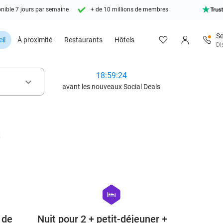
nible 7 jours par semaine
+ de 10 millions de membres
Se
il
À proximité
Restaurants
Hôtels
Di
18:59:23
keyboard_arrow_down
avant les nouveaux Social Deals
t
favorite_border
favorite_border
hexagon
hotel
 de
Nuit pour 2 + petit-déjeuner +