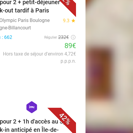
 pour 2 + petit-déjeuner +
k-out tardif à Paris
 Olympic Paris Boulogne
9.3
star
gne-Billancourt
 : 662
232€
Régulier
89€
Hors taxe de séjour d'environ 4,72€
p.p.p.n.
favorite_border
hexagon
hotel
42%
 pour 2 + 1h d'accès au Spa +
k-in anticipé en Île-de-