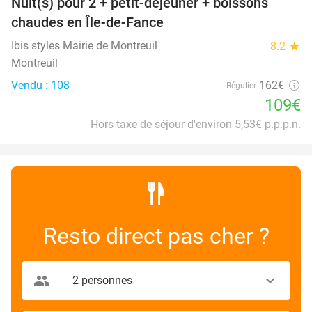
Nuit(s) pour 2 + petit-déjeuner + boissons
33%
chaudes en Île-de-Fance
Ibis styles Mairie de Montreuil
8.2
star
Montreuil
Vendu : 108
162€
Régulier
109€
Hors taxe de séjour d'environ 5,53€ p.p.p.n.
Resto direct pas cher ?