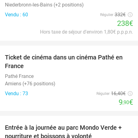
Niederbronn-les-Bains (+2 positions)
Vendu : 60
332€
Régulier
238€
Hors taxe de séjour d'environ 1,80€ p.p.p.n.
favorite_border
Ticket de cinéma dans un cinéma Pathé en
40%
France
Pathé France
Amiens (+76 positions)
Vendu : 73
16
,40
€
Régulier
9
€
,90
favorite_border
Entrée à la journée au parc Mondo Verde +
25%
nourriture et boissons à volonté