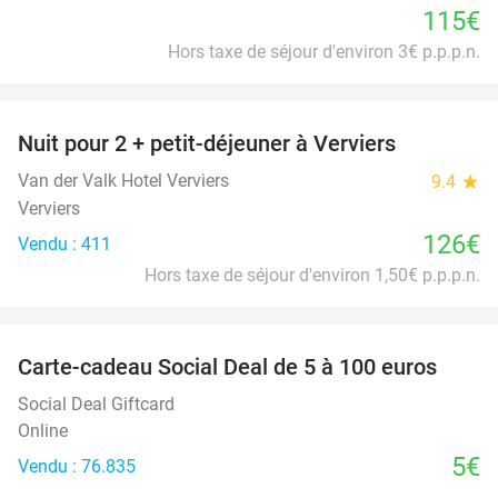
115€
Hors taxe de séjour d'environ 3€ p.p.p.n.
favorite_border
Nuit pour 2 + petit-déjeuner à Verviers
Van der Valk Hotel Verviers
9.4
star
Verviers
126€
Vendu : 411
Hors taxe de séjour d'environ 1,50€ p.p.p.n.
favorite_border
Carte-cadeau Social Deal de 5 à 100 euros
Social Deal Giftcard
Online
5€
Vendu : 76.835