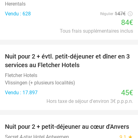
Herentals
Vendu : 628
147€
Régulier
84€
Tous frais supplémentaires inclus
favorite_border
Nuit pour 2 + évtl. petit-déjeuner et dîner en 3
services au Fletcher Hotels
Fletcher Hotels
Vlissingen (+ plusieurs localités)
45€
Vendu : 17.897
Hors taxe de séjour d'environ 3€ p.p.p.n.
favorite_border
Nuit pour 2 + petit-déjeuner au cœur d'Anvers
46%
Secret 4-star Hotel Antwerpen
9.1
star