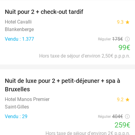
Nuit pour 2 + check-out tardif
43%
Hotel Cavalli
9.3
star
Blankenberge
Vendu : 1.377
175€
Régulier
99€
Hors taxe de séjour d'environ 2,50€ p.p.p.n.
favorite_border
Nuit de luxe pour 2 + petit-déjeuner + spa à
36%
Bruxelles
Hotel Manos Premier
9.2
star
Saint-Gilles
Vendu : 29
404€
Régulier
259€
Hors taxe de séjour d'environ 2€ p.p.p.n.