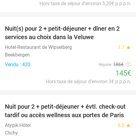
Hors taxe de séjour d'environ 5,20€ p.p.p.n.
favorite_border
Nuit(s) pour 2 + petit-déjeuner + dîner en 2
22%
services au choix dans la Veluwe
Hotel-Restaurant de Wipselberg
7.7
star
Beekbergen
Vendu : 420
186€
Régulier
145€
Hors taxe de séjour d'environ 3€ p.p.p.n.
favorite_border
Nuit pour 2 + petit-déjeuner + évtl. check-out
38%
tardif ou accès wellness aux portes de Paris
Atypik Hôtel
8.0
star
Clichy