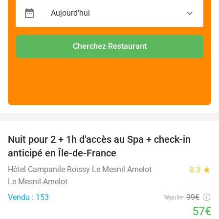
Cherchez Restaurant
favorite_border
Nuit pour 2 + 1h d'accès au Spa + check-in
42%
anticipé en Île-de-France
Hôtel Campanile Roissy Le Mesnil Amelot
8.3
star
Le Mesnil-Amelot
Vendu : 153
99€
Régulier
57€