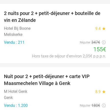
favorite_border
2 nuits pour 2 + petit-déjeuner + bouteille de
55%
vin en Zélande
Hotel Bij Boone
9.4
star
Meliskerke
Vendu : 211
347€
Régulier
155€
Hors taxe de séjour d'environ 2,05€ p.p.p.n.
favorite_border
Nuit pour 2 + petit-déjeuner + carte VIP
45%
Maasmechelen Village à Genk
M Hotel Genk
8.9
star
Genk
Vendu : 1.200
180€
Régulier