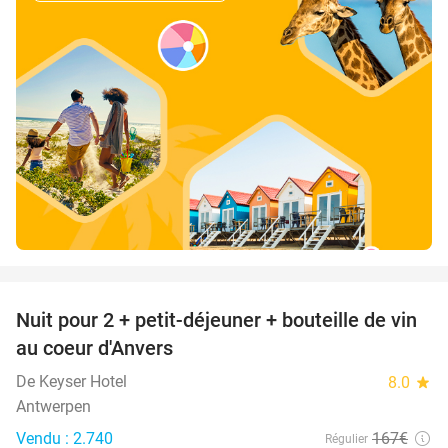
favorite_border
Nuit pour 2 + petit-déjeuner + bouteille de vin
31%
au coeur d'Anvers
De Keyser Hotel
8.0
star
Antwerpen
Vendu : 2.740
167€
Régulier