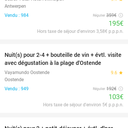
Antwerpen
Vendu : 984
359€
Régulier
195€
Hors taxe de séjour d'environ 3,58€ p.p.p.n.
favorite_border
Nuit(s) pour 2-4 + bouteille de vin + évtl. visite
46%
avec dégustation à la plage d'Ostende
Vayamundo Oostende
9.6
star
Oostende
Vendu : 949
192€
Régulier
103€
Hors taxe de séjour d'environ 5€ p.p.p.n.
favorite_border