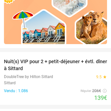
favorite_border
Nuit(s) VIP pour 2 + petit-déjeuner + évtl. dîner
33%
à Sittard
DoubleTree by Hilton Sittard
9.5
star
Sittard
Vendu : 1.086
206€
Régulier
139€
favorite_border