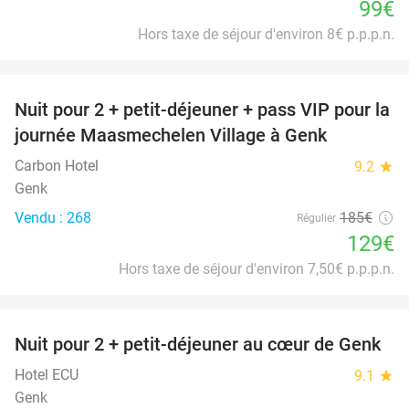
99€
Hors taxe de séjour d'environ 8€ p.p.p.n.
favorite_border
Nuit pour 2 + petit-déjeuner + pass VIP pour la
30%
journée Maasmechelen Village à Genk
Carbon Hotel
9.2
star
Genk
Vendu : 268
185€
Régulier
129€
Hors taxe de séjour d'environ 7,50€ p.p.p.n.
favorite_border
Nuit pour 2 + petit-déjeuner au cœur de Genk
33%
Hotel ECU
9.1
star
Genk