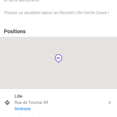
et de la découverte.
Passez un excellent séjour au Novotel Lille Centre Gares !
Positions
hotel
Lille
Rue de Tournai 49
Itinéraire