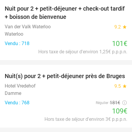
Nuit pour 2 + petit-déjeuner + check-out tardif
+ boisson de bienvenue
Van der Valk Waterloo
9.2
star
Waterloo
101€
Vendu : 718
Hors taxe de séjour d'environ 1,25€ p.p.p.n.
favorite_border
Nuit(s) pour 2 + petit-déjeuner près de Bruges
40%
Hotel Vredehof
9.5
star
Damme
Vendu : 768
181€
Régulier
109€
Hors taxe de séjour d'environ 3€ p.p.p.n.
favorite_border