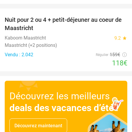
favorite_border
Nuit pour 2 ou 4 + petit-déjeuner au coeur de
26%
Maastricht
Kaboom Maastricht
9.2
star
Maastricht (+2 positions)
Vendu : 2.042
159€
Régulier
118€
Découvrez les meilleurs
deals des vacances d’été
!
Découvrez maintenant