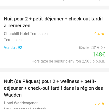
favorite_border
Nuit pour 2 + petit-déjeuner + check-out tardif
36%
à Terneuzen
Churchill Hotel Terneuzen
9.4
star
Terneuzen
Vendu : 92
231€
Régulier
148€
Hors taxe de séjour d'environ 2,50€ p.p.p.n.
favorite_border
Nuit (de Pâques) pour 2 + wellness + petit-
66%
déjeuner + check-out tardif dans la région des
Wadden
Hotel Waddengenot
8.6
star