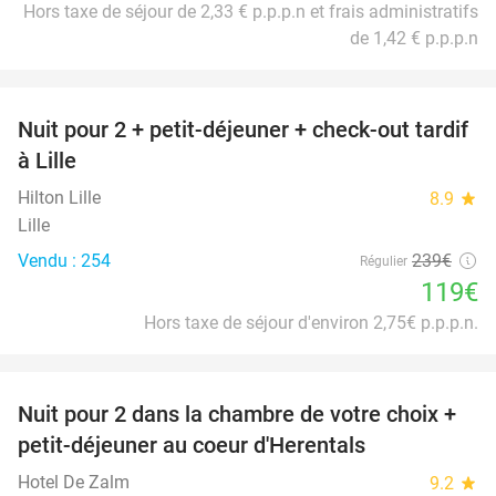
Hors taxe de séjour de 2,33 € p.p.p.n et frais administratifs
de 1,42 € p.p.p.n
favorite_border
Nuit pour 2 + petit-déjeuner + check-out tardif
50%
à Lille
Hilton Lille
8.9
star
Lille
Vendu : 254
239€
Régulier
119€
Hors taxe de séjour d'environ 2,75€ p.p.p.n.
favorite_border
Nuit pour 2 dans la chambre de votre choix +
43%
petit-déjeuner au coeur d'Herentals
Hotel De Zalm
9.2
star