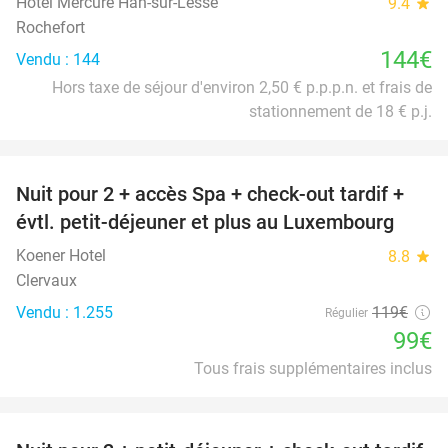
Hotel Mercure Han-sur-Lesse
9.4
star
Rochefort
144€
Vendu : 144
Hors taxe de séjour d'environ 2,50 € p.p.p.n. et frais de
stationnement de 18 € p.j.
favorite_border
Nuit pour 2 + accès Spa + check-out tardif +
17%
évtl. petit-déjeuner et plus au Luxembourg
Koener Hotel
8.8
star
Clervaux
Vendu : 1.255
119€
Régulier
99€
Tous frais supplémentaires inclus
favorite_border