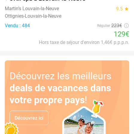
Martin’s Louvain-la-Neuve
9.5
star
Ottignies-Louvain-la-Neuve
Vendu : 484
223€
Régulier
129€
Hors taxe de séjour d'environ 1,46€ p.p.p.n.
Découvrez les meilleurs
deals de vacances dans
votre propre pays
!
Découvrez ici