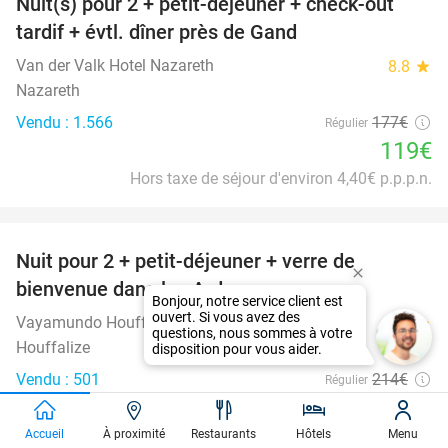
Nuit(s) pour 2 + petit-déjeuner + check-out
33%
tardif + évtl. dîner près de Gand
Van der Valk Hotel Nazareth
8.8
star
Nazareth
Vendu : 1.566
177€
Régulier
119€
Hors taxe de séjour d'environ 4,40€ p.p.p.n.
favorite_border
Nuit pour 2 + petit-déjeuner + verre de
44%
bienvenue dans les Ardennes
Vayamundo Houffalize
9.1
star
Houffalize
Vendu : 501
214€
Régulier
119€
Hors taxe de séjour d'environ 1,40€ p.p.p.n.
Accueil
À proximité
Restaurants
Hôtels
Menu