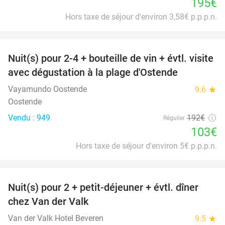
195€
Hors taxe de séjour d'environ 3,58€ p.p.p.n.
favorite_border
Nuit(s) pour 2-4 + bouteille de vin + évtl. visite
46%
avec dégustation à la plage d'Ostende
Vayamundo Oostende
9.6
star
Oostende
Vendu : 949
192€
Régulier
103€
Hors taxe de séjour d'environ 5€ p.p.p.n.
favorite_border
Nuit(s) pour 2 + petit-déjeuner + évtl. dîner
51%
chez Van der Valk
Van der Valk Hotel Beveren
9.5
star