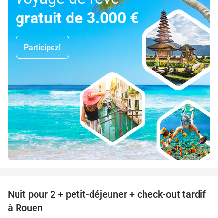
gratuit de 3.000 €
Participez!
favorite_border
Nuit pour 2 + petit-déjeuner + check-out tardif
37%
à Rouen