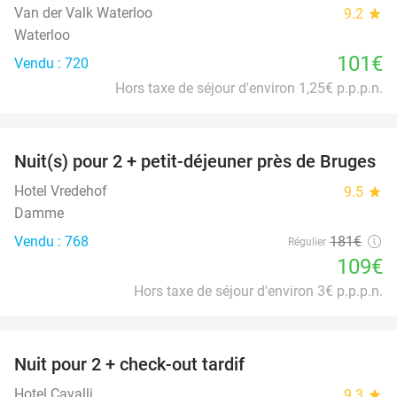
Van der Valk Waterloo
9.2
star
Waterloo
101€
Vendu : 720
Hors taxe de séjour d'environ 1,25€ p.p.p.n.
favorite_border
Nuit(s) pour 2 + petit-déjeuner près de Bruges
40%
Hotel Vredehof
9.5
star
Damme
Vendu : 768
181€
Régulier
109€
Hors taxe de séjour d'environ 3€ p.p.p.n.
favorite_border
Nuit pour 2 + check-out tardif
43%
Hotel Cavalli
9.3
star