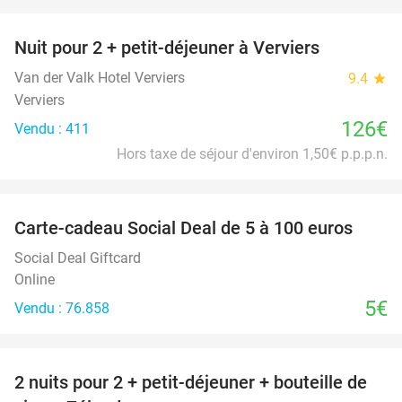
favorite_border
Nuit pour 2 + petit-déjeuner à Verviers
Van der Valk Hotel Verviers
9.4
star
Verviers
126€
Vendu : 411
Hors taxe de séjour d'environ 1,50€ p.p.p.n.
favorite_border
Carte-cadeau Social Deal de 5 à 100 euros
Social Deal Giftcard
Online
5€
Vendu : 76.858
favorite_border
2 nuits pour 2 + petit-déjeuner + bouteille de
55%