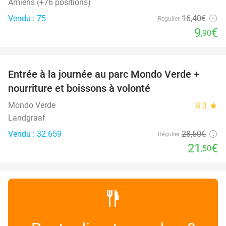
Amiens (+76 positions)
Vendu : 75
16
,40
€
Régulier
9
€
,90
favorite_border
Entrée à la journée au parc Mondo Verde +
25%
nourriture et boissons à volonté
Mondo Verde
8.3
star
Landgraaf
Vendu : 32.659
28
,50
€
Régulier
21
€
,50