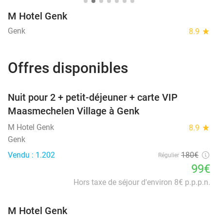
M Hotel Genk
Genk
8.9
star
Offres disponibles
favorite_border
Nuit pour 2 + petit-déjeuner + carte VIP
Maasmechelen Village à Genk
M Hotel Genk
8.9
star
Genk
Vendu : 1.202
180€
Régulier
99€
Hors taxe de séjour d'environ 8€ p.p.p.n.
M Hotel Genk