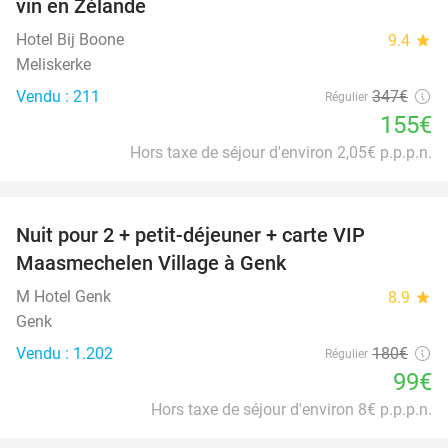
vin en Zélande
Hotel Bij Boone
9.4
star
Meliskerke
Vendu : 211
347€
Régulier
155€
Hors taxe de séjour d'environ 2,05€ p.p.p.n.
favorite_border
Nuit pour 2 + petit-déjeuner + carte VIP
45%
Maasmechelen Village à Genk
M Hotel Genk
8.9
star
Genk
Vendu : 1.202
180€
Régulier
99€
Hors taxe de séjour d'environ 8€ p.p.p.n.
favorite_border