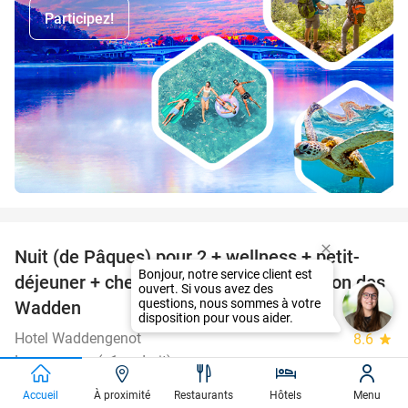
Participez!
favorite_border
Nuit (de Pâques) pour 2 + wellness + petit-
66%
déjeuner + check-out tardif dans la région des
Wadden
Hotel Waddengenot
8.6
star
Lauwersoog (+1 endroit)
Vendu : 2.071
218€
Régulier
Accueil
À proximité
Restaurants
Hôtels
Menu