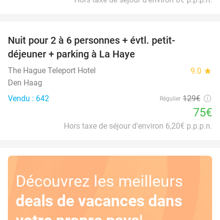
favorite_border
Nuit pour 2 à 6 personnes + évtl. petit-
42%
déjeuner + parking à La Haye
The Hague Teleport Hotel
9.0
star
Den Haag
Vendu : 642
129€
Régulier
75€
Hors taxe de séjour d'environ 6,20€ p.p.p.n.
Découvrez les meilleurs
deals de vacances dans