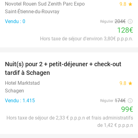
Novotel Rouen Sud Zenith Parc Expo
9.8
star
Saint-Étienne-du-Rouvray
Vendu : 0
204€
Régulier
128€
Hors taxe de séjour d'environ 3,80€ p.p.p.n.
favorite_border
Nuit(s) pour 2 + petit-déjeuner + check-out
43%
tardif à Schagen
Hotel Marktstad
9.8
star
Schagen
Vendu : 1.415
174€
Régulier
99€
Hors taxe de séjour de 2,33 € p.p.p.n et frais administratifs
de 1,42 € p.p.p.n
favorite_border