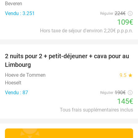
Beveren
Vendu : 3.251
224€
Régulier
109€
Hors taxe de séjour d'environ 2,20€ p.p.p.n.
favorite_border
2 nuits pour 2 + petit-déjeuner + cava pour au
24%
Limbourg
Hoeve de Tommen
9.5
star
Hoeselt
Vendu : 87
190€
Régulier
145€
Tous frais supplémentaires inclus