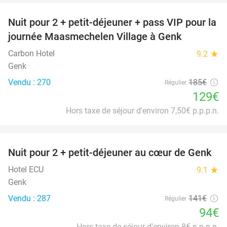
Nuit pour 2 + petit-déjeuner + pass VIP pour la
30%
journée Maasmechelen Village à Genk
Carbon Hotel
9.2
star
Genk
Vendu : 270
185€
Régulier
129€
Hors taxe de séjour d'environ 7,50€ p.p.p.n.
favorite_border
Nuit pour 2 + petit-déjeuner au cœur de Genk
33%
Hotel ECU
9.1
star
Genk
Vendu : 287
141€
Régulier
94€
Hors taxe de séjour d'environ 8€ p.p.p.n.