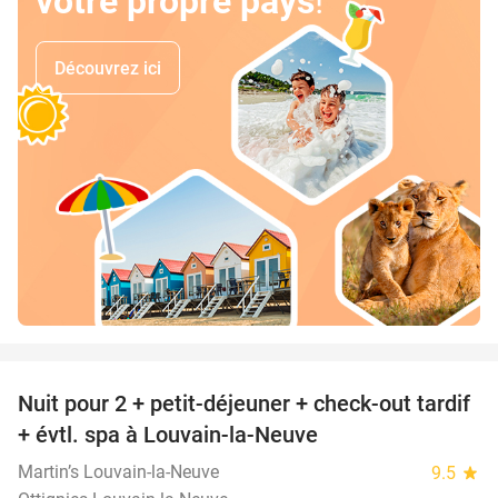
votre propre pays
!
Découvrez ici
favorite_border
Nuit pour 2 + petit-déjeuner + check-out tardif
42%
+ évtl. spa à Louvain-la-Neuve
Martin’s Louvain-la-Neuve
9.5
star