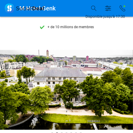
Découvrez + de 15.000 deals

M Hotel Genk
Disponible 7 jours par semaine
Disponible jusqu'à 17:30
+ de 10 millions de membres
9,4
basé sur
206 001 avis
Découvrez + de 15.000 deals
Disponible 7 jours par semaine
+ de 10 millions de membres