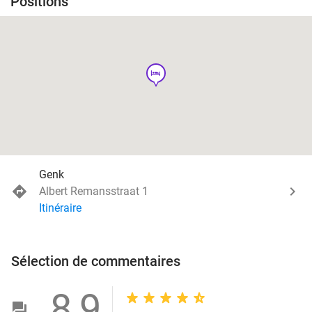
Positions
hotel
Genk
Albert Remansstraat 1
Itinéraire
Sélection de commentaires
8,9