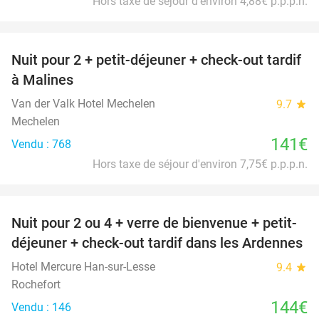
Hors taxe de séjour d'environ 4,88€ p.p.p.n.
favorite_border
Nuit pour 2 + petit-déjeuner + check-out tardif
à Malines
Van der Valk Hotel Mechelen
9.7
star
Mechelen
141€
Vendu : 768
Hors taxe de séjour d'environ 7,75€ p.p.p.n.
favorite_border
Nuit pour 2 ou 4 + verre de bienvenue + petit-
déjeuner + check-out tardif dans les Ardennes
Hotel Mercure Han-sur-Lesse
9.4
star
Rochefort
144€
Vendu : 146