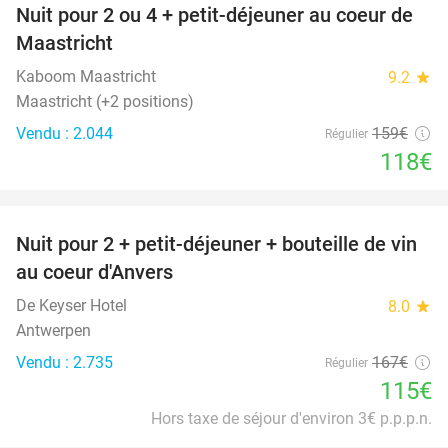
Nuit pour 2 ou 4 + petit-déjeuner au coeur de
26%
Maastricht
Kaboom Maastricht
9.2
star
Maastricht (+2 positions)
Vendu : 2.044
159€
Régulier
118€
favorite_border
Nuit pour 2 + petit-déjeuner + bouteille de vin
31%
au coeur d'Anvers
De Keyser Hotel
8.0
star
Antwerpen
Vendu : 2.735
167€
Régulier
115€
Hors taxe de séjour d'environ 3€ p.p.p.n.