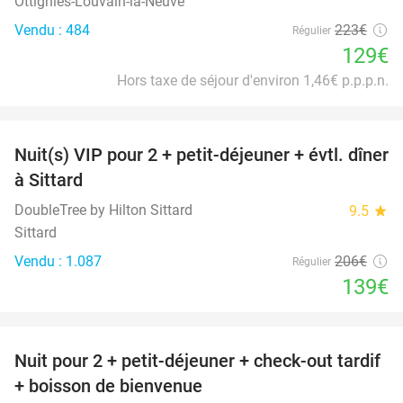
Ottignies-Louvain-la-Neuve
Vendu : 484
223€
Régulier
129€
Hors taxe de séjour d'environ 1,46€ p.p.p.n.
favorite_border
Nuit(s) VIP pour 2 + petit-déjeuner + évtl. dîner
33%
à Sittard
DoubleTree by Hilton Sittard
9.5
star
Sittard
Vendu : 1.087
206€
Régulier
139€
favorite_border
Nuit pour 2 + petit-déjeuner + check-out tardif
+ boisson de bienvenue