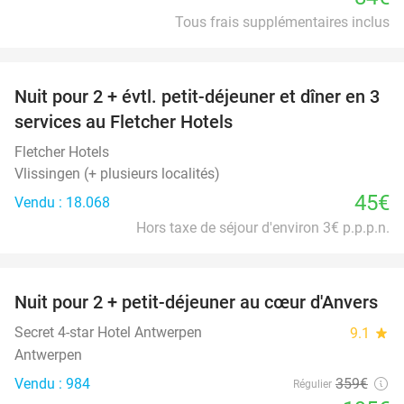
Tous frais supplémentaires inclus
favorite_border
Nuit pour 2 + évtl. petit-déjeuner et dîner en 3
services au Fletcher Hotels
Fletcher Hotels
Vlissingen (+ plusieurs localités)
45€
Vendu : 18.068
Hors taxe de séjour d'environ 3€ p.p.p.n.
favorite_border
Nuit pour 2 + petit-déjeuner au cœur d'Anvers
46%
Secret 4-star Hotel Antwerpen
9.1
star
Antwerpen
Vendu : 984
359€
Régulier