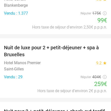
Blankenberge
Vendu : 1.377
175€
Régulier
99€
Hors taxe de séjour d'environ 2,50€ p.p.p.n.
favorite_border
Nuit de luxe pour 2 + petit-déjeuner + spa à
36%
Bruxelles
Hotel Manos Premier
9.2
star
Saint-Gilles
Vendu : 29
404€
Régulier
259€
Hors taxe de séjour d'environ 2€ p.p.p.n.
favorite_border