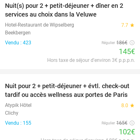
Nuit(s) pour 2 + petit-déjeuner + dîner en 2
22%
services au choix dans la Veluwe
Hotel-Restaurant de Wipselberg
7.7
star
Beekbergen
Vendu : 423
186€
Régulier
145€
Hors taxe de séjour d'environ 3€ p.p.p.n.
favorite_border
Nuit pour 2 + petit-déjeuner + évtl. check-out
38%
tardif ou accès wellness aux portes de Paris
Atypik Hôtel
8.0
star
Clichy
Vendu : 155
165€
Régulier
102€