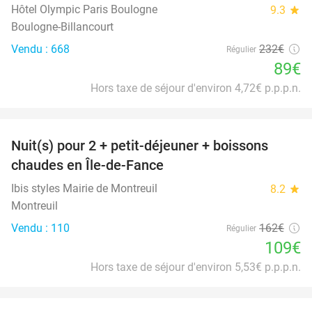
Hôtel Olympic Paris Boulogne
9.3
star
Boulogne-Billancourt
Vendu : 668
232€
Régulier
89€
Hors taxe de séjour d'environ 4,72€ p.p.p.n.
favorite_border
Nuit(s) pour 2 + petit-déjeuner + boissons
33%
chaudes en Île-de-Fance
Ibis styles Mairie de Montreuil
8.2
star
Montreuil
Vendu : 110
162€
Régulier
109€
Hors taxe de séjour d'environ 5,53€ p.p.p.n.
favorite_border