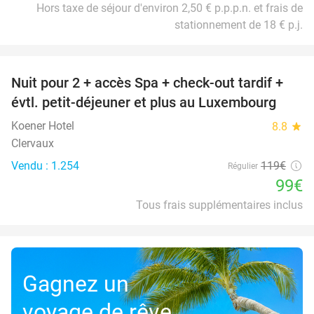
Hors taxe de séjour d'environ 2,50 € p.p.p.n. et frais de
stationnement de 18 € p.j.
favorite_border
Nuit pour 2 + accès Spa + check-out tardif +
17%
évtl. petit-déjeuner et plus au Luxembourg
Koener Hotel
8.8
star
Clervaux
Vendu : 1.254
119€
Régulier
99€
Tous frais supplémentaires inclus
Gagnez un
voyage de rêve