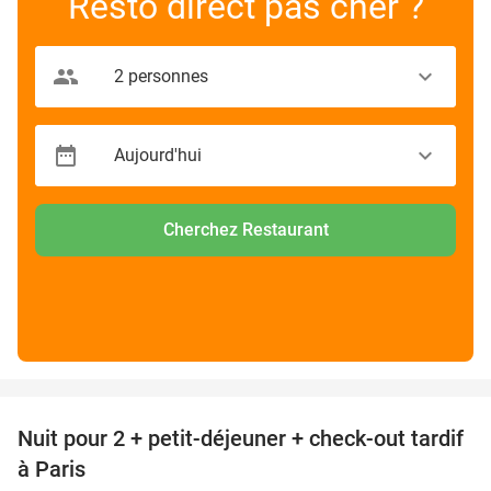
Resto direct pas cher ?
Cherchez Restaurant
favorite_border
Nuit pour 2 + petit-déjeuner + check-out tardif
62%
à Paris