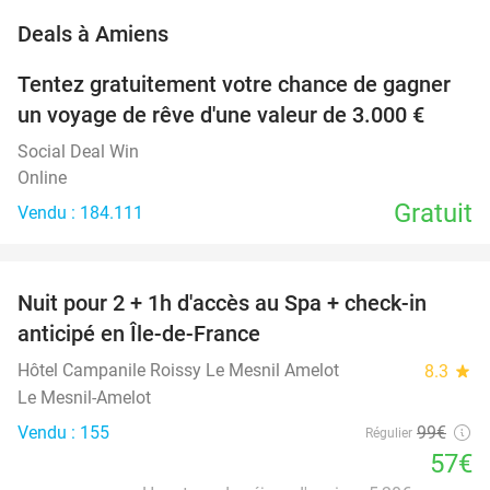
favorite_border
Deals à Amiens
Tentez gratuitement votre chance de gagner
un voyage de rêve d'une valeur de 3.000 €
Social Deal Win
Online
Gratuit
Vendu : 184.111
favorite_border
Nuit pour 2 + 1h d'accès au Spa + check-in
42%
anticipé en Île-de-France
Hôtel Campanile Roissy Le Mesnil Amelot
8.3
star
Le Mesnil-Amelot
Vendu : 155
99€
Régulier
57€