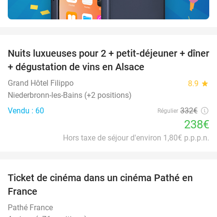
favorite_border
Nuits luxueuses pour 2 + petit-déjeuner + dîner
28%
+ dégustation de vins en Alsace
Grand Hôtel Filippo
8.9
star
Niederbronn-les-Bains (+2 positions)
Vendu : 60
332€
Régulier
238€
Hors taxe de séjour d'environ 1,80€ p.p.p.n.
favorite_border
Ticket de cinéma dans un cinéma Pathé en
40%
France
Pathé France