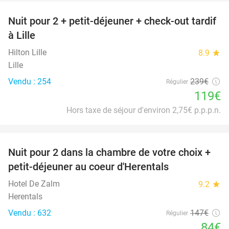
Nuit pour 2 + petit-déjeuner + check-out tardif
50%
à Lille
Hilton Lille
8.9
star
Lille
Vendu : 254
239€
Régulier
119€
Hors taxe de séjour d'environ 2,75€ p.p.p.n.
favorite_border
Nuit pour 2 dans la chambre de votre choix +
43%
petit-déjeuner au coeur d'Herentals
Hotel De Zalm
9.2
star
Herentals
Vendu : 632
147€
Régulier
84€