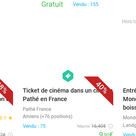
Gratuit
Vendu : 155
Hors t
favorite_border
favorite_border
hexagon
events
8%
40%
t-
Ticket de cinéma dans un cinéma
Entr
on de
Pathé en France
Mond
bois
Pathé France
Amiens (+76 positions)
Mond
8.9
star
Landg
Vendu : 75
16
,40
€
Régulier
9
€
32€
,90
Vendu