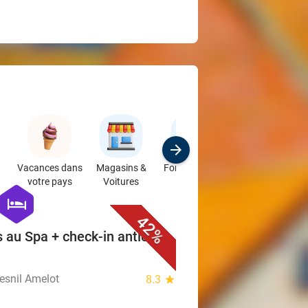
Vacances dans
Magasins &
Formations &
votre pays
Voitures
Ateliers
favorite_border
hexagon
hotel
42%
s au Spa + check-in anticipé
esnil Amelot
8.3
star