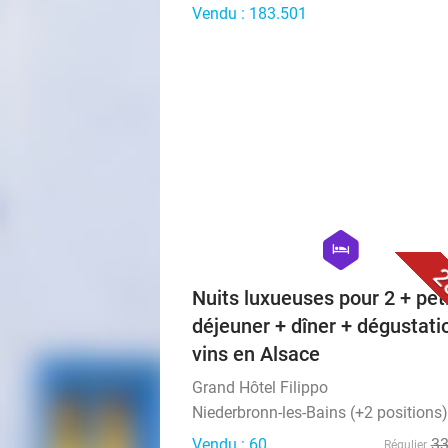
Vendu : 183.501
hexagon
hotel
2
Nuits luxueuses pour 2 + peti
déjeuner + dîner + dégustati
vins en Alsace
Grand Hôtel Filippo
Niederbronn-les-Bains (+2 positions)
Vendu : 60
3
Régulier