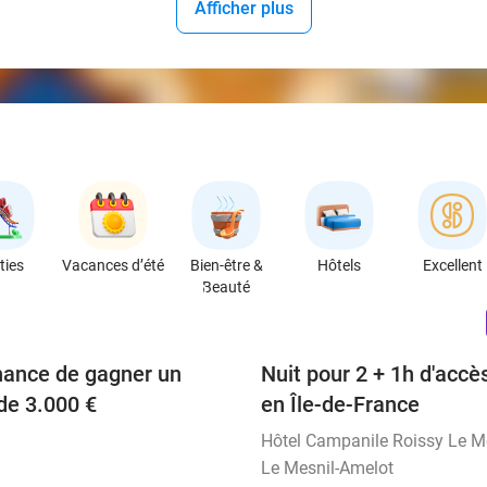
Afficher plus
ties
Vacances d’été
Bien-être &
Hôtels
Excellent
Beauté
favorite_border
hance de gagner un
Nuit pour 2 + 1h d'accè
de 3.000 €
en Île-de-France
Hôtel Campanile Roissy Le M
Le Mesnil-Amelot