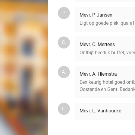
P.
Mevr. P. Jansen
Ligt op goede plek, qua af
C.
Mevr. C. Mertens
Ontbijt heerlijk buffet, vr
A.
Mevr. A. Hiemstra
Een keurig hotel goed ontb
Oostende en Gent. Bedankt 
L.
Mevr. L. Vanhoucke