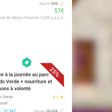
99€
Régulier
57€
axe de séjour d'environ 5,20€ p.p.p.n.
favorite_border
hexagon
events
25%
ée à la journée au parc
o Verde + nourriture et
sons à volonté
o Verde
8.3
star
raaf
 : 32.347
28
,50
€
Régulier