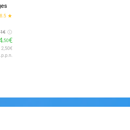
ges
8.5
star
61€
4
€
,50
n 2,50€
.p.p.n.