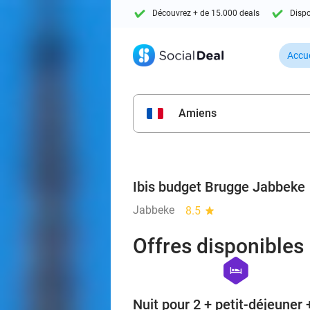
Découvrez + de 15.000 deals
Dispo
Accue
Amiens
Ibis budget Brugge Jabbeke
Jabbeke
8.5
star
Offres disponibles
hexagon
hotel
Nuit pour 2 + petit-déjeuner 