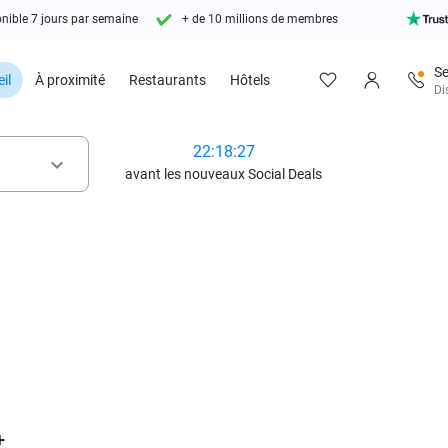
nible 7 jours par semaine
+ de 10 millions de membres
Se
il
À proximité
Restaurants
Hôtels
Di
22:18:25
keyboard_arrow_down
avant les nouveaux Social Deals
favorite_border
+