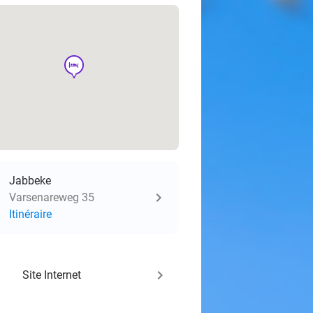
hotel
Jabbeke
Varsenareweg 35
Itinéraire
keyboard_arrow_right
Site Internet