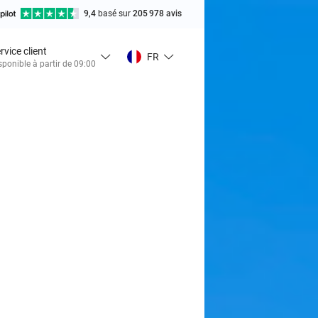
9,4
basé sur
205 978 avis
rvice client
FR
sponible à partir de 09:00