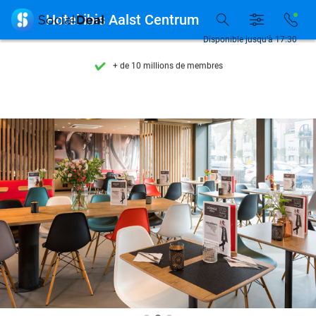
Découvrez + de 15.000 deals

Hotel ibis Aalst Centrum
Disponible 7 jours par semaine
Disponible jusqu'à 17:30
+ de 10 millions de membres
9,4
basé sur
206 298 avis
Découvrez + de 15.000 deals
Disponible 7 jours par semaine
+ de 10 millions de membres