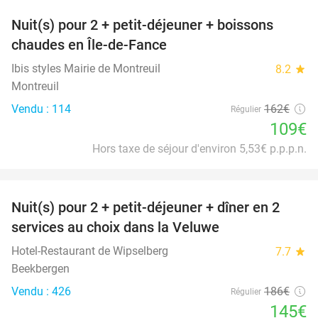
Nuit(s) pour 2 + petit-déjeuner + boissons
33%
chaudes en Île-de-Fance
Ibis styles Mairie de Montreuil
8.2
star
Montreuil
Vendu : 114
162€
Régulier
109€
Hors taxe de séjour d'environ 5,53€ p.p.p.n.
favorite_border
Nuit(s) pour 2 + petit-déjeuner + dîner en 2
22%
services au choix dans la Veluwe
Hotel-Restaurant de Wipselberg
7.7
star
Beekbergen
Vendu : 426
186€
Régulier
145€