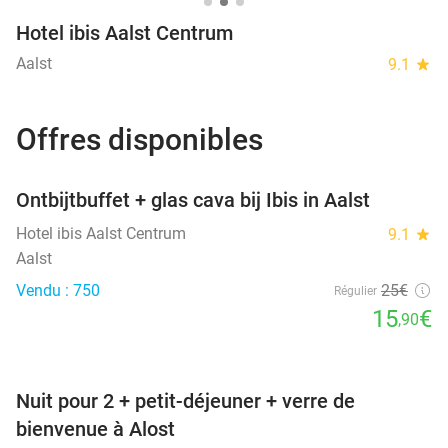
Hotel ibis Aalst Centrum
Aalst
9.1
star
Offres disponibles
favorite_border
Ontbijtbuffet + glas cava bij Ibis in Aalst
SOLD
OUT
Hotel ibis Aalst Centrum
9.1
star
Aalst
Vendu : 750
25€
Régulier
15
€
,90
favorite_border
Nuit pour 2 + petit-déjeuner + verre de
bienvenue à Alost