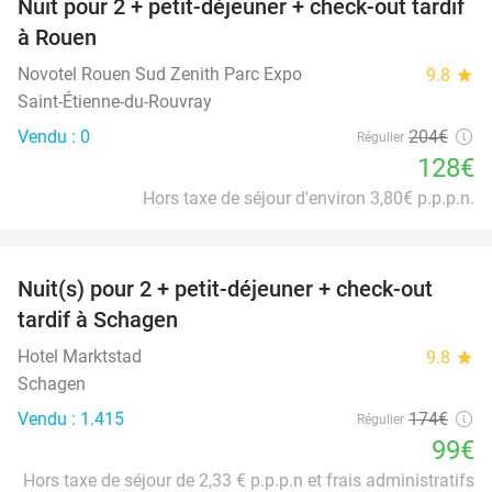
Nuit pour 2 + petit-déjeuner + check-out tardif
37%
à Rouen
Novotel Rouen Sud Zenith Parc Expo
9.8
star
Saint-Étienne-du-Rouvray
Vendu : 0
204€
Régulier
128€
Hors taxe de séjour d'environ 3,80€ p.p.p.n.
favorite_border
Nuit(s) pour 2 + petit-déjeuner + check-out
43%
tardif à Schagen
Hotel Marktstad
9.8
star
Schagen
Vendu : 1.415
174€
Régulier
99€
Hors taxe de séjour de 2,33 € p.p.p.n et frais administratifs