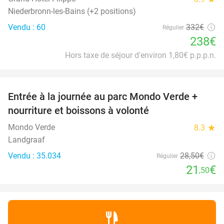
Niederbronn-les-Bains (+2 positions)
Vendu : 60
332€
Régulier
238€
Hors taxe de séjour d'environ 1,80€ p.p.p.n.
favorite_border
Entrée à la journée au parc Mondo Verde +
25%
nourriture et boissons à volonté
Mondo Verde
8.3
star
Landgraaf
Vendu : 35.034
28
,50
€
Régulier
21
€
,50