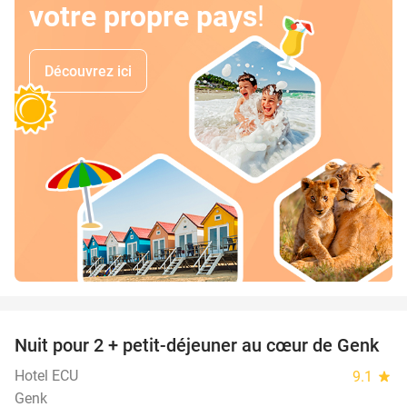
votre propre pays
!
Découvrez ici
favorite_border
Nuit pour 2 + petit-déjeuner au cœur de Genk
33%
Hotel ECU
9.1
star
Genk