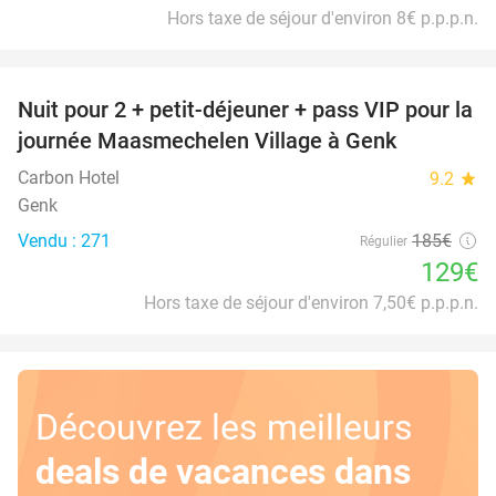
Hors taxe de séjour d'environ 8€ p.p.p.n.
favorite_border
Nuit pour 2 + petit-déjeuner + pass VIP pour la
30%
journée Maasmechelen Village à Genk
Carbon Hotel
9.2
star
Genk
Vendu : 271
185€
Régulier
129€
Hors taxe de séjour d'environ 7,50€ p.p.p.n.
Découvrez les meilleurs
deals de vacances dans