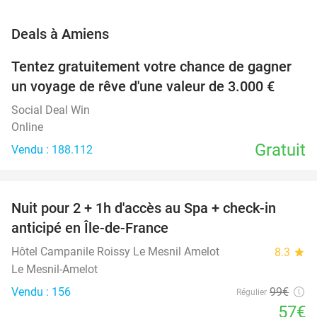
favorite_border
Deals à Amiens
Tentez gratuitement votre chance de gagner
un voyage de rêve d'une valeur de 3.000 €
Social Deal Win
Online
Gratuit
Vendu : 188.112
favorite_border
Nuit pour 2 + 1h d'accès au Spa + check-in
42%
anticipé en Île-de-France
Hôtel Campanile Roissy Le Mesnil Amelot
8.3
star
Le Mesnil-Amelot
Vendu : 156
99€
Régulier
57€