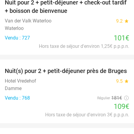
Nuit pour 2 + petit-déjeuner + check-out tardif
+ boisson de bienvenue
Van der Valk Waterloo
9.2
star
Waterloo
101€
Vendu : 727
Hors taxe de séjour d'environ 1,25€ p.p.p.n.
favorite_border
Nuit(s) pour 2 + petit-déjeuner près de Bruges
40%
Hotel Vredehof
9.5
star
Damme
Vendu : 768
181€
Régulier
109€
Hors taxe de séjour d'environ 3€ p.p.p.n.
favorite_border