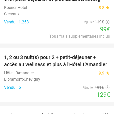
Koener Hotel
8.8
star
Clervaux
Vendu : 1.258
119€
Régulier
99€
Tous frais supplémentaires inclus
favorite_border
1, 2 ou 3 nuit(s) pour 2 + petit-déjeuner +
32%
NEW
accès au wellness et plus à l'Hôtel L'Amandier
TODAY
Hôtel L'Amandier
9.9
star
Libramont-Chevigny
Vendu : 6
191€
Régulier
129€
favorite_border