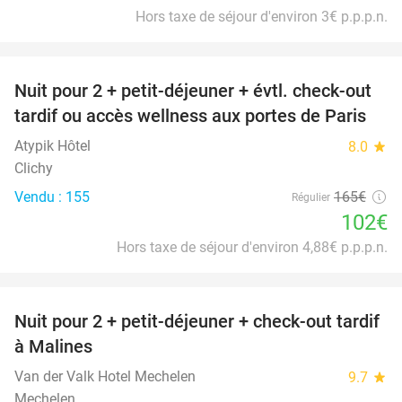
Hors taxe de séjour d'environ 3€ p.p.p.n.
favorite_border
Nuit pour 2 + petit-déjeuner + évtl. check-out
38%
tardif ou accès wellness aux portes de Paris
Atypik Hôtel
8.0
star
Clichy
Vendu : 155
165€
Régulier
102€
Hors taxe de séjour d'environ 4,88€ p.p.p.n.
favorite_border
Nuit pour 2 + petit-déjeuner + check-out tardif
à Malines
Van der Valk Hotel Mechelen
9.7
star
Mechelen