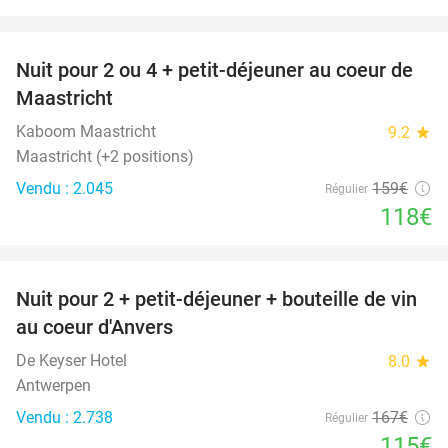
favorite_border
Nuit pour 2 ou 4 + petit-déjeuner au coeur de
26%
Maastricht
Kaboom Maastricht
9.2
star
Maastricht (+2 positions)
Vendu : 2.045
159€
Régulier
118€
favorite_border
Nuit pour 2 + petit-déjeuner + bouteille de vin
31%
au coeur d'Anvers
De Keyser Hotel
8.0
star
Antwerpen
Vendu : 2.738
167€
Régulier
115€