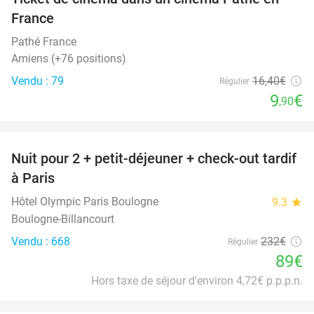
40%
France
Pathé France
Amiens (+76 positions)
Vendu : 79
16
,40
€
Régulier
9
€
,90
favorite_border
Nuit pour 2 + petit-déjeuner + check-out tardif
62%
à Paris
Hôtel Olympic Paris Boulogne
9.3
star
Boulogne-Billancourt
Vendu : 668
232€
Régulier
89€
Hors taxe de séjour d'environ 4,72€ p.p.p.n.
favorite_border