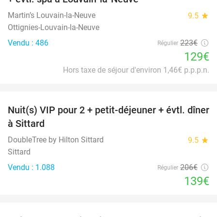
Martin’s Louvain-la-Neuve
9.5
star
Ottignies-Louvain-la-Neuve
Vendu : 486
223€
Régulier
129€
Hors taxe de séjour d'environ 1,46€ p.p.p.n.
favorite_border
Nuit(s) VIP pour 2 + petit-déjeuner + évtl. dîner
33%
à Sittard
DoubleTree by Hilton Sittard
9.5
star
Sittard
Vendu : 1.088
206€
Régulier
139€
favorite_border