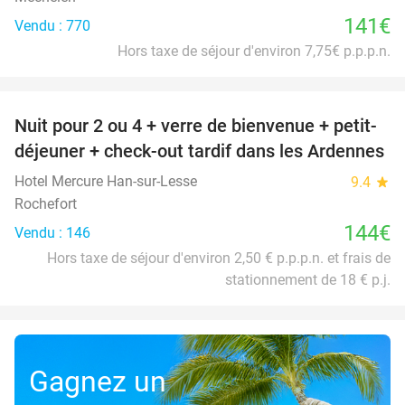
141€
Vendu : 770
Hors taxe de séjour d'environ 7,75€ p.p.p.n.
favorite_border
Nuit pour 2 ou 4 + verre de bienvenue + petit-
déjeuner + check-out tardif dans les Ardennes
Hotel Mercure Han-sur-Lesse
9.4
star
Rochefort
144€
Vendu : 146
Hors taxe de séjour d'environ 2,50 € p.p.p.n. et frais de
stationnement de 18 € p.j.
Gagnez un