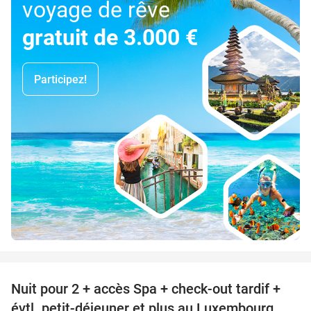
voyage de rêve
gratuit de 3.000 €
Participez!
favorite_border
Nuit pour 2 + accès Spa + check-out tardif +
17%
évtl. petit-déjeuner et plus au Luxembourg