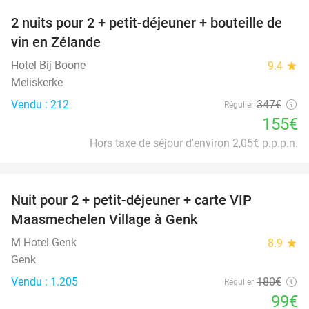
2 nuits pour 2 + petit-déjeuner + bouteille de
55%
vin en Zélande
Hotel Bij Boone
9.4
star
Meliskerke
Vendu : 212
347€
Régulier
155€
Hors taxe de séjour d'environ 2,05€ p.p.p.n.
favorite_border
Nuit pour 2 + petit-déjeuner + carte VIP
45%
Maasmechelen Village à Genk
M Hotel Genk
8.9
star
Genk
Vendu : 1.205
180€
Régulier
99€