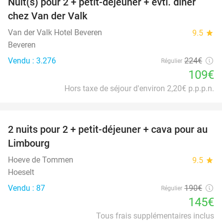
Nuit(s) pour 2 + petit-déjeuner + évtl. dîner
51%
chez Van der Valk
Van der Valk Hotel Beveren
9.5
star
Beveren
Vendu : 3.276
224€
Régulier
109€
Hors taxe de séjour d'environ 2,20€ p.p.p.n.
favorite_border
2 nuits pour 2 + petit-déjeuner + cava pour au
24%
Limbourg
Hoeve de Tommen
9.5
star
Hoeselt
Vendu : 87
190€
Régulier
145€
Tous frais supplémentaires inclus