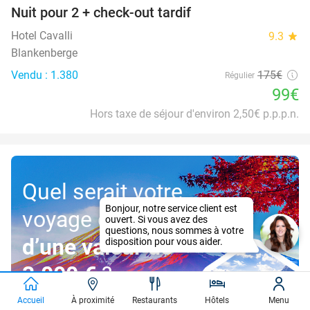
Nuit pour 2 + check-out tardif
43%
Hotel Cavalli
9.3
star
Blankenberge
Vendu : 1.380
175€
Régulier
99€
Hors taxe de séjour d'environ 2,50€ p.p.p.n.
Quel serait votre
voyage de rêve
d’une valeur de
3.000 €
?
Accueil
À proximité
Restaurants
Hôtels
Menu