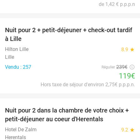
de 1,42 € p.p.p.n
favorite_border
Nuit pour 2 + petit-déjeuner + check-out tardif
50%
à Lille
Hilton Lille
8.9
star
Lille
Vendu : 257
239€
Régulier
119€
Hors taxe de séjour d'environ 2,75€ p.p.p.n.
favorite_border
Nuit pour 2 dans la chambre de votre choix +
43%
petit-déjeuner au coeur d'Herentals
Hotel De Zalm
9.2
star
Herentals