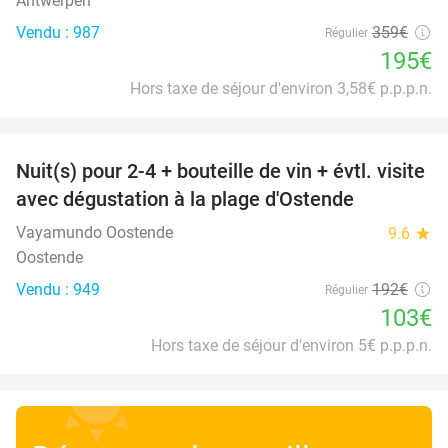
Antwerpen
Vendu : 987
359€
Régulier
195€
Hors taxe de séjour d'environ 3,58€ p.p.p.n.
favorite_border
Nuit(s) pour 2-4 + bouteille de vin + évtl. visite
46%
avec dégustation à la plage d'Ostende
Vayamundo Oostende
9.6
star
Oostende
Vendu : 949
192€
Régulier
103€
Hors taxe de séjour d'environ 5€ p.p.p.n.