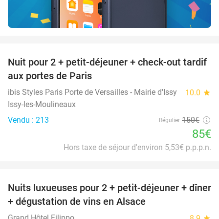
favorite_border
Nuit pour 2 + petit-déjeuner + check-out tardif
43%
aux portes de Paris
ibis Styles Paris Porte de Versailles - Mairie d'Issy
10.0
star
Issy-les-Moulineaux
Vendu : 213
150€
Régulier
85€
Hors taxe de séjour d'environ 5,53€ p.p.p.n.
favorite_border
Nuits luxueuses pour 2 + petit-déjeuner + dîner
28%
+ dégustation de vins en Alsace
Grand Hôtel Filippo
8.9
star