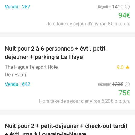
Vendu : 287
141€
Régulier
94€
Hors taxe de séjour d'environ 8€ p.p.p.n.
favorite_border
Nuit pour 2 à 6 personnes + évtl. petit-
42%
déjeuner + parking à La Haye
The Hague Teleport Hotel
9.0
star
Den Haag
Vendu : 642
129€
Régulier
75€
Hors taxe de séjour d'environ 6,20€ p.p.p.n.
favorite_border
Nuit pour 2 + petit-déjeuner + check-out tardif
42%
+ évtl. spa à Louvain-la-Neuve